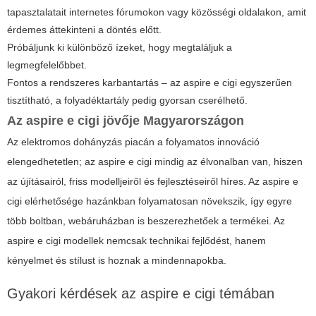
tapasztalatait internetes fórumokon vagy közösségi oldalakon, amit
érdemes áttekinteni a döntés előtt.
Próbáljunk ki különböző ízeket, hogy megtaláljuk a
legmegfelelőbbet.
Fontos a rendszeres karbantartás – az aspire e cigi egyszerűen
tisztítható, a folyadéktartály pedig gyorsan cserélhető.
Az aspire e cigi jövője Magyarországon
Az elektromos dohányzás piacán a folyamatos innováció
elengedhetetlen; az aspire e cigi mindig az élvonalban van, hiszen
az újításairól, friss modelljeiről és fejlesztéseiről híres. Az aspire e
cigi elérhetősége hazánkban folyamatosan növekszik, így egyre
több boltban, webáruházban is beszerezhetőek a termékei. Az
aspire e cigi modellek nemcsak technikai fejlődést, hanem
kényelmet és stílust is hoznak a mindennapokba.
Gyakori kérdések az aspire e cigi témában