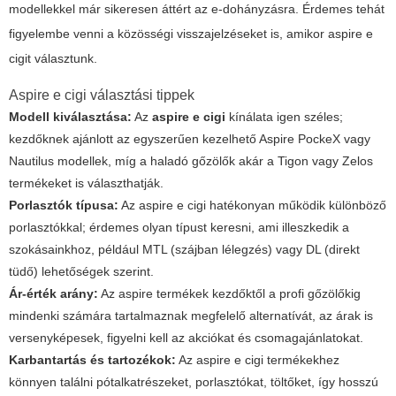
modellekkel már sikeresen áttért az e-dohányzásra. Érdemes tehát
figyelembe venni a közösségi visszajelzéseket is, amikor aspire e
cigit választunk.
Aspire e cigi választási tippek
Modell kiválasztása:
Az
aspire e cigi
kínálata igen széles;
kezdőknek ajánlott az egyszerűen kezelhető Aspire PockeX vagy
Nautilus modellek, míg a haladó gőzölők akár a Tigon vagy Zelos
termékeket is választhatják.
Porlasztók típusa:
Az aspire e cigi hatékonyan működik különböző
porlasztókkal; érdemes olyan típust keresni, ami illeszkedik a
szokásainkhoz, például MTL (szájban lélegzés) vagy DL (direkt
tüdő) lehetőségek szerint.
Ár-érték arány:
Az aspire termékek kezdőktől a profi gőzölőkig
mindenki számára tartalmaznak megfelelő alternatívát, az árak is
versenyképesek, figyelni kell az akciókat és csomagajánlatokat.
Karbantartás és tartozékok:
Az aspire e cigi termékekhez
könnyen találni pótalkatrészeket, porlasztókat, töltőket, így hosszú