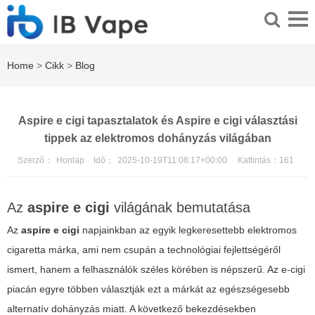
Home
>
Cikk
>
Blog
Aspire e cigi tapasztalatok és Aspire e cigi választási
tippek az elektromos dohányzás világában
Szerző：
Honlap
Idő：
2025-10-19T11:08:17+00:00
Kattintás：
161
Az
aspire e cigi
világának bemutatása
Az
aspire e cigi
napjainkban az egyik legkeresettebb elektromos
cigaretta márka, ami nem csupán a technológiai fejlettségéről
ismert, hanem a felhasználók széles körében is népszerű. Az e-cigi
piacán egyre többen választják ezt a márkát az egészségesebb
alternatív dohányzás miatt. A következő bekezdésekben