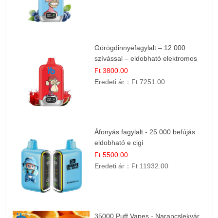
Görögdinnyefagylalt – 12 000
szívással – eldobható elektromos
cigi
Ft 3800.00
Eredeti ár：
Ft 7251.00
Áfonyás fagylalt - 25 000 befújás
eldobható e cigi
Ft 5500.00
Eredeti ár：
Ft 11932.00
35000 Puff Vapes - Narancslekvár