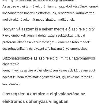
Mennyire tartósak az aspire e cigi modellek?
Az aspire e cigi termékek prémium anyagokból készülnek, ennek
köszönhetően hosszú élettartamúak, rendszeres karbantartás
mellett akár éveken át megbízhatóan működnek.
Hogyan válasszam ki a nekem megfelelő aspire e cigit?
Figyelembe kell venni a dohányzási szokásokat, a liquid
preferenciákat és a kezelhetőséget – érdemes több modellt
összehasonlítani, és olvasni a felhasználói véleményeket.
Biztonságosabb-e az aspire e cigi, mint a hagyományos
cigaretta?
Igen, mivel az aspire e cigi jelentősen kevesebb káros anyagot
bocsát ki, nem tartalmaz égésterméket, így kevésbé terheli a
szervezetet.
Összegzés: Az aspire e cigi választása az
elektromos dohányzás világában