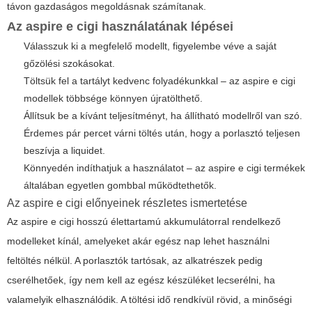
távon gazdaságos megoldásnak számítanak.
Az aspire e cigi használatának lépései
Válasszuk ki a megfelelő modellt, figyelembe véve a saját
gőzölési szokásokat.
Töltsük fel a tartályt kedvenc folyadékunkkal – az aspire e cigi
modellek többsége könnyen újratölthető.
Állítsuk be a kívánt teljesítményt, ha állítható modellről van szó.
Érdemes pár percet várni töltés után, hogy a porlasztó teljesen
beszívja a liquidet.
Könnyedén indíthatjuk a használatot – az aspire e cigi termékek
általában egyetlen gombbal működtethetők.
Az aspire e cigi előnyeinek részletes ismertetése
Az aspire e cigi hosszú élettartamú akkumulátorral rendelkező
modelleket kínál, amelyeket akár egész nap lehet használni
feltöltés nélkül. A porlasztók tartósak, az alkatrészek pedig
cserélhetőek, így nem kell az egész készüléket lecserélni, ha
valamelyik elhasználódik. A töltési idő rendkívül rövid, a minőségi