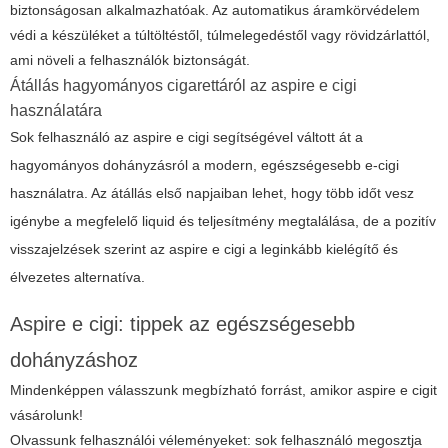
biztonságosan alkalmazhatóak. Az automatikus áramkörvédelem
védi a készüléket a túltöltéstől, túlmelegedéstől vagy rövidzárlattól,
ami növeli a felhasználók biztonságát.
Átállás hagyományos cigarettáról az aspire e cigi
használatára
Sok felhasználó az aspire e cigi segítségével váltott át a
hagyományos dohányzásról a modern, egészségesebb e-cigi
használatra. Az átállás első napjaiban lehet, hogy több időt vesz
igénybe a megfelelő liquid és teljesítmény megtalálása, de a pozitív
visszajelzések szerint az aspire e cigi a leginkább kielégítő és
élvezetes alternatíva.
Aspire e cigi: tippek az egészségesebb
dohányzáshoz
Mindenképpen válasszunk megbízható forrást, amikor aspire e cigit
vásárolunk!
Olvassunk felhasználói véleményeket: sok felhasználó megosztja