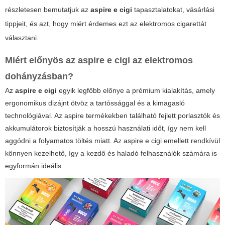
részletesen bemutatjuk az
aspire e cigi
tapasztalatokat, vásárlási
tippjeit, és azt, hogy miért érdemes ezt az elektromos cigarettát
választani.
Miért előnyös az aspire e cigi az elektromos
dohányzásban?
Az
aspire e cigi
egyik legfőbb előnye a prémium kialakítás, amely
ergonomikus dizájnt ötvöz a tartóssággal és a kimagasló
technológiával. Az aspire termékekben található fejlett porlasztók és
akkumulátorok biztosítják a hosszú használati időt, így nem kell
aggódni a folyamatos töltés miatt. Az aspire e cigi emellett rendkívül
könnyen kezelhető, így a kezdő és haladó felhasználók számára is
egyformán ideális.