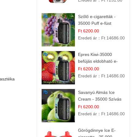
Eredeti ár：
Ft 7251.00
Szőlő e-cigaretták -
35000 Puff e-füst
Ft 6200.00
Eredeti ár：
Ft 14686.00
Epres Kiwi-35000
befújás eldobható e-
cigaretta
Ft 6200.00
Eredeti ár：
Ft 14686.00
asztéka
Savanyú Almás Ice
Cream - 35000 Szívás
elektromos cigi
Ft 6200.00
Eredeti ár：
Ft 14686.00
Görögdinnye Ice E-