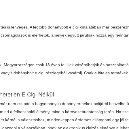
tés is lényeges. A legtöbb
dohánybolt e cigi
kínálatában már beszerez
 csomagolások is elérhetők, amelyek együtt járulnak hozzá egy fennta
k, Magyarországon csak 18 éven felüliek vásárolhatják és használhatjá
, vagyis
dohánybolt e cigi
részlegéből vásárolj. Csak a hiteles termékek 
tetlen E Cigi Nélkül
bé már nem csupán a hagyományos dohánytermékek boltjáról beszélhetü
, mind a felhasználói élmény, mind a környezettudatosság terén. Ha sz
get kérnél a választáshoz, mindenképpen érdemes ellátogatni egy jól fe
ligazodni a választékban, hogy az elektronikus cigizés élménye a lehe