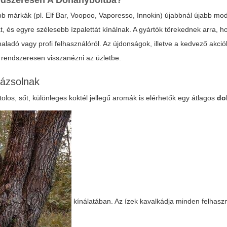
endszeresen A Dohányboltba?
b márkák (pl. Elf Bar, Voopoo, Vaporesso, Innokin) újabbnál újabb mod
at, és egyre szélesebb ízpalettát kínálnak. A gyártók törekednek arra, 
aladó vagy profi felhasználóról. Az újdonságok, illetve a kedvező akciók
rendszeresen visszanézni az üzletbe.
rázsolnak
s, sőt, különleges koktél jellegű aromák is elérhetők egy átlagos
do
kínálatában. Az ízek kavalkádja minden felhasz