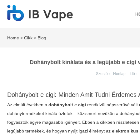
H
Home
>
Cikk
>
Blog
Dohánybolt kínálata és a legújabb e cigi 
Szerző：
Honlap
Idő：
Dohánybolt e cigi: Minden Amit Tudni Érdemes A
Az elmúlt években a
dohánybolt e cigi
rendkívül népszerűvé vált
dohánytermékeket kínáló üzletek – közismert nevükön a dohánybo
fogyasztók egyre magasabb igényeit. Ebben a cikkben részletesen g
legújabb termékek, és hogyan nyújt igazi élményt az
elektronikus 