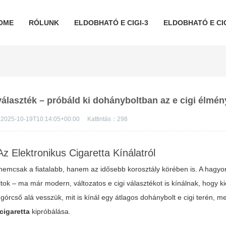
OME
RÓLUNK
ELDOBHATÓ E CIGI-3
ELDOBHATÓ E CIG
választék – próbáld ki dohányboltban az e cigi élmén
2025-10-19T10:14:05+00:00
Kattintás：
298
z Elektronikus Cigaretta Kínálatról
 nemcsak a fiatalabb, hanem az idősebb korosztály körében is. A hag
ltok – ma már modern, változatos
e cigi
választékot is kínálnak, hogy ki
órcső alá vesszük, mit is kínál egy átlagos
dohánybolt e cigi
terén, me
cigaretta
kipróbálása.