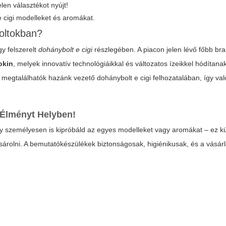
len választékot nyújt!
e cigi
modelleket és aromákat.
oltokban?
y felszerelt
dohánybolt e cigi
részlegében. A piacon jelen lévő főbb br
okin
, melyek innovatív technológiáikkal és változatos ízeikkel hódítan
d megtalálhatók hazánk vezető
dohánybolt e cigi
felhozatalában, így va
 Élményt Helyben!
ogy személyesen is kipróbáld az egyes modelleket vagy aromákat – ez 
rolni. A bemutatókészülékek biztonságosak, higiénikusak, és a vásárlá