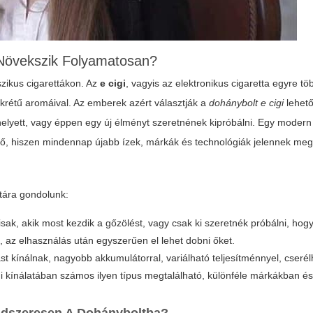
 Növekszik Folyamatosan?
zikus cigarettákon. Az
e cigi
, vagyis az elektronikus cigaretta egyre tö
sokrétű aromáival. Az emberek azért választják a
dohánybolt e cigi
lehető
lyett, vagy éppen egy új élményt szeretnének kipróbálni. Egy modern
lő, hiszen mindennap újabb ízek, márkák és technológiák jelennek meg
tára gondolunk:
sak, akik most kezdik a gőzölést, vagy csak ki szeretnék próbálni, hog
k, az elhasználás után egyszerűen el lehet dobni őket.
st kínálnak, nagyobb akkumulátorral, variálható teljesítménnyel, cserél
i
kínálatában számos ilyen típus megtalálható, különféle márkákban é