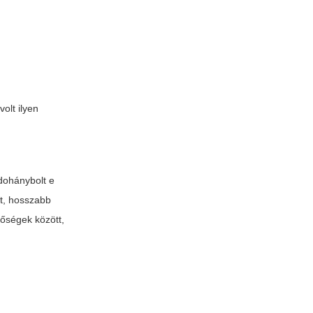
olt ilyen
dohánybolt e
st, hosszabb
tőségek között,