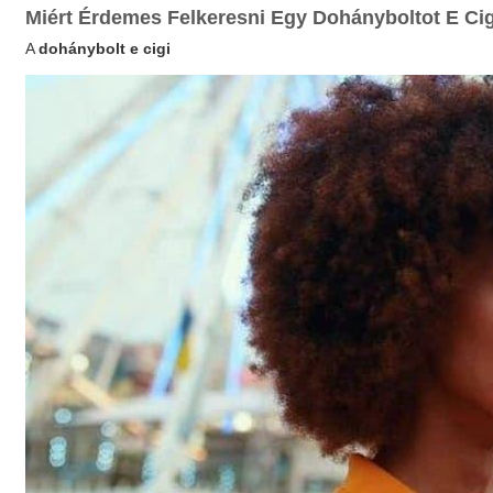
Miért Érdemes Felkeresni Egy Dohányboltot E Ci
A
dohánybolt e cigi