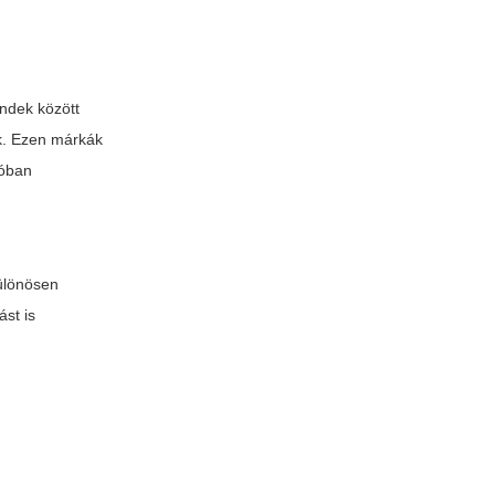
andek között
ak. Ezen márkák
lóban
különösen
st is