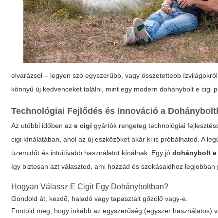
elvarázsol – legyen szó egyszerűbb, vagy összetettebb ízvilágokr
könnyű új kedvenceket találni, mint egy modern
dohánybolt e cigi
p
Technológiai Fejlődés és Innováció a Dohánybol
Az utóbbi időben az
e cigi
gyártók rengeteg technológiai fejlesztés
cigi
kínálatában, ahol az új eszközöket akár ki is próbálhatod. A le
üzemidőt és intuitívabb használatot kínálnak. Egy jó
dohánybolt e 
így biztosan azt választod, ami hozzád és szokásaidhoz legjobban 
Hogyan Válassz E Cigit Egy Dohányboltban?
Gondold át, kezdő, haladó vagy tapasztalt gőzölő vagy-e.
Fontold meg, hogy inkább az egyszerűség (egyszer használatos) v