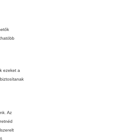
hetők
rthatóbb
k ezeket a
biztosítanak
nk. Az
eretnéd
lszerelt
tő