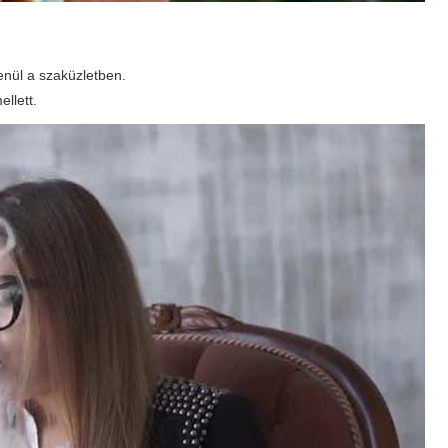
enül a szaküzletben.
llett.