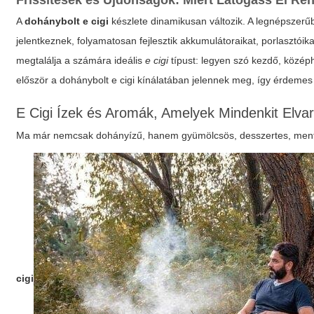
Frissítések és Újdonságok: Miért Látogass El R
A
dohánybolt e cigi
készlete dinamikusan változik. A legnépszerűb
jelentkeznek, folyamatosan fejlesztik akkumulátoraikat, porlasztóik
megtalálja a számára ideális
e cigi
típust: legyen szó kezdő, középh
először a
dohánybolt e cigi
kínálatában jelennek meg, így érdemes 
E Cigi Ízek és Aromák, Amelyek Mindenkit Elva
Ma már nemcsak dohányízű, hanem gyümölcsös, desszertes, mentolo
cigi