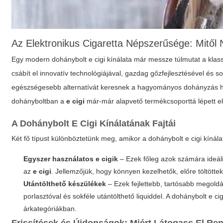
Az Elektronikus Cigaretta Népszerűsége: Mitől
Egy modern
dohánybolt e cigi
kínálata már messze túlmutat a klass
csábít el innovatív technológiájával, gazdag gőzfejlesztésével és 
egészségesebb alternatívát keresnek a hagyományos dohányzás he
dohányboltban a
e cigi
már-már alapvető termékcsoporttá lépett e
A Dohánybolt E Cigi Kínálatának Fajtái
Két fő típust különböztetünk meg, amikor a
dohánybolt e cigi
kínála
Egyszer használatos e cigik
– Ezek főleg azok számára ideáli
az
e cigi
. Jellemzőjük, hogy könnyen kezelhetők, előre töltötte
Utántölthető készülékek
– Ezek fejlettebb, tartósabb megoldá
porlasztóval és sokféle utántölthető liquiddel. A
dohánybolt e cig
árkategóriákban.