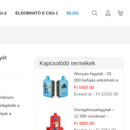
I-2
ELDOBHATÓ E CIGI-1
BLOG
yét
Kapcsolódó termékek
Áfonyás fagylalt - 25
000 befújás eldobható e
cigi
Ft 5500.00
Eredeti ár：
Ft 11932.00
yományos
elégítsék a
Görögdinnyefagylalt –
lyek a
12 000 szívással –
eldobható elektromos
Ft 3800.00
cigi