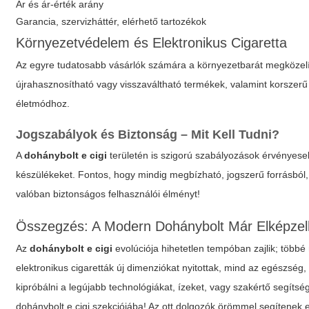
Ár és ár-érték arány
Garancia, szervizháttér, elérhető tartozékok
Környezetvédelem és Elektronikus Cigaretta
Az egyre tudatosabb vásárlók számára a környezetbarát megközelí
újrahasznosítható vagy visszaváltható termékek, valamint korszerű
életmódhoz.
Jogszabályok és Biztonság – Mit Kell Tudni?
A
dohánybolt e cigi
területén is szigorú szabályozások érvényese
készülékeket. Fontos, hogy mindig megbízható, jogszerű forrásból
valóban biztonságos felhasználói élményt!
Összegzés: A Modern Dohánybolt Már Elképzelhe
Az
dohánybolt e cigi
evolúciója hihetetlen tempóban zajlik; töb
elektronikus cigaretták új dimenziókat nyitottak, mind az egészség
kipróbálni a legújabb technológiákat, ízeket, vagy szakértő segítsé
dohánybolt e cigi
szekciójába! Az ott dolgozók örömmel segítenek e