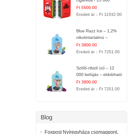
cigaretta - 25 000
befújás
Ft 5500.00
Eredeti ár：
Ft 11932.00
Blue Razz Ice – 1,2%
nikotintartalmú –
eldobható e cigi
Ft 3800.00
Eredeti ár：
Ft 7251.00
Szőlő-ribizli ízű – 12
000 befújás – eldobható
e cigi
Ft 3800.00
Eredeti ár：
Ft 7251.00
Blog
Foxpost Nyíregyháza csomagpont,