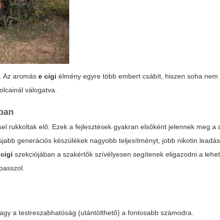
ól. Az aromás
e cigi
élmény egyre több embert csábít, hiszen soha nem v
olcainál válogatva.
tban
sel rukkoltak elő. Ezek a fejlesztések gyakran elsőként jelennek meg a
gújabb generációs készülékek nagyobb teljesítményt, jobb nikotin leadá
cigi
szekciójában a szakértők szívélyesen segítenek eligazodni a lehe
passzol.
agy a testreszabhatóság (utántölthető) a fontosabb számodra.