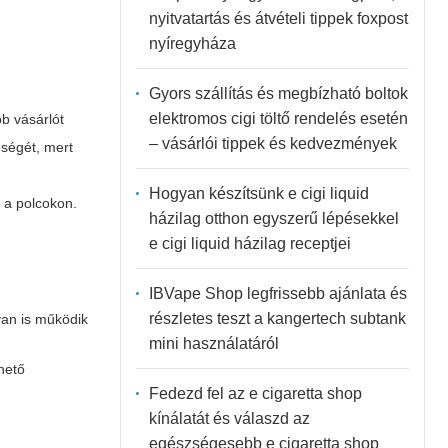
nyitvatartás és átvételi tippek foxpost
nyíregyháza
Gyors szállítás és megbízható boltok
elektromos cigi töltő rendelés esetén
bb vásárlót
– vásárlói tippek és kedvezmények
ségét, mert
Hogyan készítsünk e cigi liquid
 a polcokon.
házilag otthon egyszerű lépésekkel
e cigi liquid házilag receptjei
IBVape Shop legfrissebb ajánlata és
részletes teszt a kangertech subtank
yan is működik
mini használatáról
hető
Fedezd fel az e cigaretta shop
s
kínálatát és válaszd az
egészségesebb e cigaretta shop