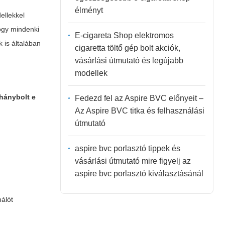
élményt
ellekkel
hogy mindenki
E-cigareta Shop elektromos
 is általában
cigaretta töltő gép bolt akciók,
vásárlási útmutató és legújabb
modellek
hánybolt e
Fedezd fel az Aspire BVC előnyeit –
Az Aspire BVC titka és felhasználási
útmutató
aspire bvc porlasztó tippek és
vásárlási útmutató mire figyelj az
aspire bvc porlasztó kiválasztásánál
nálót