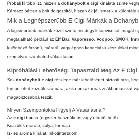
Próbálj ki több ízt, hiszen a
dohánybolt e cigi
kínálata szinte végte
Kérdezz bátran a bolt dolgozóitól, hiszen ők jól ismerik a különféle
Mik a Legnépszerűbb E Cigi Márkák a Dohányb
A legismertebb márkák közül szinte mindegyik képviselteti magát eg
megtalálható például az
Elf Bar
,
Vaporesso
,
Voopoo
,
SMOK
,
Inn
különböző fazonú, méretű, vagy éppen kapacitású készülékei min
személyre szabhatod választásod.
Kipróbálási Lehetőség: Tapasztald Meg Az E Cigi
Sok
dohánybolt e cigi
részlege már lehetőséget biztosít arra, h
fontos lehet kezdők számára, akik nem akarnak zsákbamacskát vásá
magabiztosabbá teszik.
Milyen Szempontokra Figyelj A Vásárlásnál?
Az
e cigi
típusa (egyszer használatos vagy utántölthető)
Készülék mérete, súlya, formája
Íz- és aroma kínálat, nikotintartalom