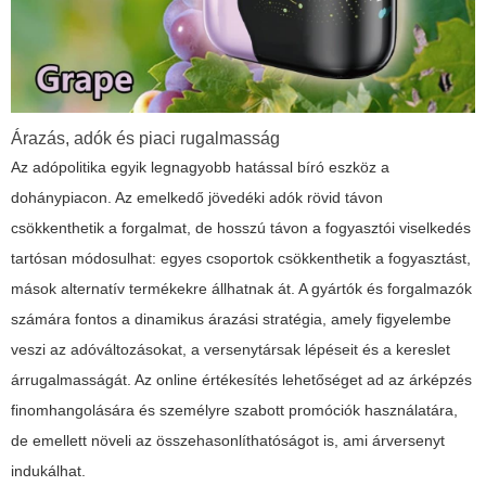
Árazás, adók és piaci rugalmasság
Az adópolitika egyik legnagyobb hatással bíró eszköz a
dohánypiacon. Az emelkedő jövedéki adók rövid távon
csökkenthetik a forgalmat, de hosszú távon a fogyasztói viselkedés
tartósan módosulhat: egyes csoportok csökkenthetik a fogyasztást,
mások alternatív termékekre állhatnak át. A gyártók és forgalmazók
számára fontos a dinamikus árazási stratégia, amely figyelembe
veszi az adóváltozásokat, a versenytársak lépéseit és a kereslet
árrugalmasságát. Az online értékesítés lehetőséget ad az árképzés
finomhangolására és személyre szabott promóciók használatára,
de emellett növeli az összehasonlíthatóságot is, ami árversenyt
indukálhat.