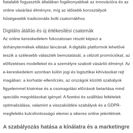
fiatalabb fogyasztók általában fogékonyabbak az innovációra és az
online vásárlási élményre, míg az idősebb korosztályok
hűségesebb tradicionális bolti csatornákhoz.
Digitális átállás és új értékesítési csatornák
Az online kereskedelem fokozatosan részét képezi a
dohánytermékek
ellátási láncának. A digitális platformok lehetővé
teszik a szélesebb választék bemutatását, a célzott promóciókat, az
előfizetéses modelleket és a személyre szabott vásárlói élményt. Az
e-kereskedelem azonban külön jogi és logisztikai kihívásokat rejt
magában: a korhatár-ellenőrzés, az országok közötti szabályok
figyelemmel kísérése és a csomagolási előírások betartása mind
speciális megoldásokat igényel. A fizetési és szállítási feltételek
optimalizálása, valamint a visszaküldési szabályok és a GDPR-
megfelelés kulcsfontosságú elemei a sikeres online jelenlétnek.
A szabályozás hatása a kínálatra és a marketingre