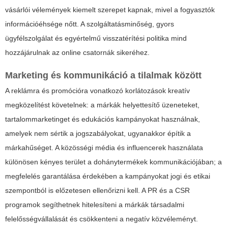
vásárlói vélemények kiemelt szerepet kapnak, mivel a fogyasztók
információéhsége nőtt. A szolgáltatásminőség, gyors
ügyfélszolgálat és egyértelmű visszatérítési politika mind
hozzájárulnak az online csatornák sikeréhez.
Marketing és kommunikáció a tilalmak között
A reklámra és promócióra vonatkozó korlátozások kreatív
megközelítést követelnek: a márkák helyettesítő üzeneteket,
tartalommarketinget és edukációs kampányokat használnak,
amelyek nem sértik a jogszabályokat, ugyanakkor építik a
márkahűséget. A közösségi média és influencerek használata
különösen kényes terület a
dohánytermékek
kommunikációjában; a
megfelelés garantálása érdekében a kampányokat jogi és etikai
szempontból is előzetesen ellenőrizni kell. A PR és a CSR
programok segíthetnek hitelesíteni a márkák társadalmi
felelősségvállalását és csökkenteni a negatív közvéleményt.