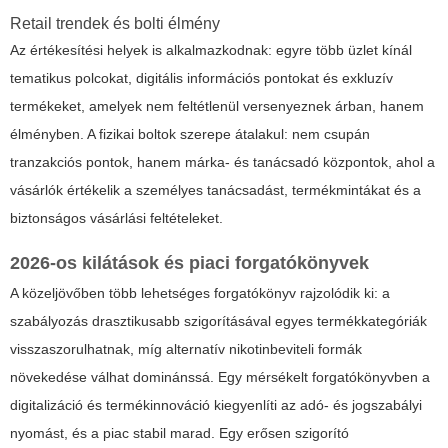
Retail trendek és bolti élmény
Az értékesítési helyek is alkalmazkodnak: egyre több üzlet kínál
tematikus polcokat, digitális információs pontokat és exkluzív
termékeket, amelyek nem feltétlenül versenyeznek árban, hanem
élményben. A fizikai boltok szerepe átalakul: nem csupán
tranzakciós pontok, hanem márka- és tanácsadó központok, ahol a
vásárlók értékelik a személyes tanácsadást, termékmintákat és a
biztonságos vásárlási feltételeket.
2026-os kilátások és piaci forgatókönyvek
A közeljövőben több lehetséges forgatókönyv rajzolódik ki: a
szabályozás drasztikusabb szigorításával egyes termékkategóriák
visszaszorulhatnak, míg alternatív nikotinbeviteli formák
növekedése válhat dominánssá. Egy mérsékelt forgatókönyvben a
digitalizáció és termékinnováció kiegyenlíti az adó- és jogszabályi
nyomást, és a piac stabil marad. Egy erősen szigorító