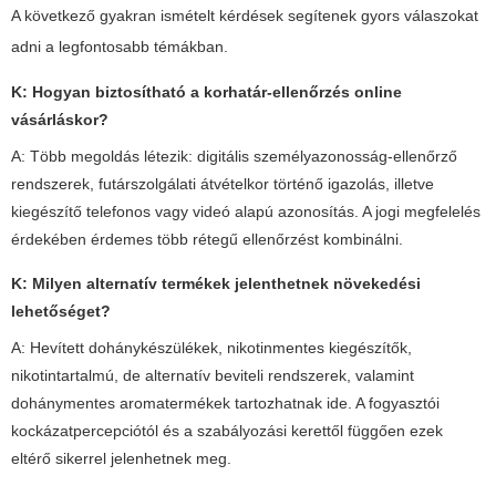
A következő gyakran ismételt kérdések segítenek gyors válaszokat
adni a legfontosabb témákban.
K: Hogyan biztosítható a korhatár-ellenőrzés online
vásárláskor?
A: Több megoldás létezik: digitális személyazonosság-ellenőrző
rendszerek, futárszolgálati átvételkor történő igazolás, illetve
kiegészítő telefonos vagy videó alapú azonosítás. A jogi megfelelés
érdekében érdemes több rétegű ellenőrzést kombinálni.
K: Milyen alternatív termékek jelenthetnek növekedési
lehetőséget?
A: Hevített dohánykészülékek, nikotinmentes kiegészítők,
nikotintartalmú, de alternatív beviteli rendszerek, valamint
dohánymentes aromatermékek tartozhatnak ide. A fogyasztói
kockázatpercepciótól és a szabályozási kerettől függően ezek
eltérő sikerrel jelenhetnek meg.