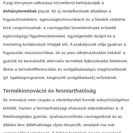
A jogi környezet változásai közvetlenül befolyásolják a
dohánytermékek
piacát. Az új rendelkezések általában a
fogyasztóvédelem, egészségkommunikáció és a fiatalok védelme
köré csoportosulnak: a csomagolási követelmények erősebb
egészségügyi figyelmeztetéseket, egységesebb dizájnt és a
marketing korlátozását írhatják elő. A szabályozók célja gyakran a
fogyasztás visszaszorítása, de ez piaci alkalmazkodást indukál: a
gyártók és kereskedők alternatív termékek fejlesztésébe fektetnek,
illetve a termékdifferenciálás és szolgáltatásalapú megközelítések
(pl. lojalitásprogramok, kiegészítő szolgáltatások) erősödnek.
Termékinnováció és fenntarthatóság
Az innováció nem csupán a nikotinbeviteli formák sokszínűségéhez
kötődik, hanem a fenntarthatósági elvárások teljesüléséhez is. A
felelősségteljes gyártás, újrahasznosítható csomagolások és az
ellátási lánc átláthatósága olyan tényezők, amelyek ma már