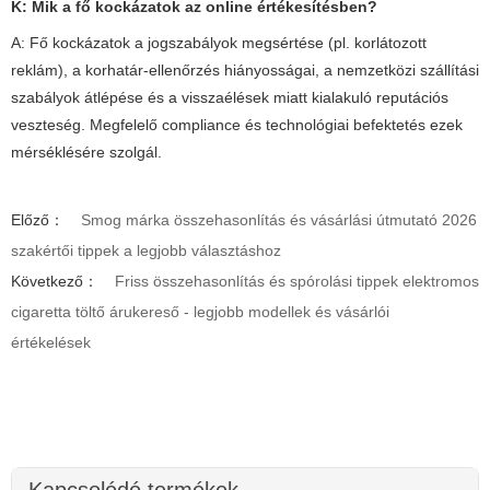
K: Mik a fő kockázatok az online értékesítésben?
A: Fő kockázatok a jogszabályok megsértése (pl. korlátozott
reklám), a korhatár-ellenőrzés hiányosságai, a nemzetközi szállítási
szabályok átlépése és a visszaélések miatt kialakuló reputációs
veszteség. Megfelelő compliance és technológiai befektetés ezek
mérséklésére szolgál.
Előző：
Smog márka összehasonlítás és vásárlási útmutató 2026
szakértői tippek a legjobb választáshoz
Következő：
Friss összehasonlítás és spórolási tippek elektromos
cigaretta töltő árukereső - legjobb modellek és vásárlói
értékelések