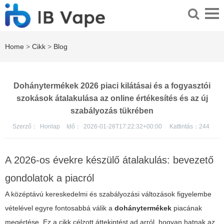
Home
>
Cikk
>
Blog
Dohánytermékek 2026 piaci kilátásai és a fogyasztói
szokások átalakulása az online értékesítés és az új
szabályozás tükrében
Szerző：
Honlap
Idő：
2026-01-28T17:22:32+00:00
Kattintás：
244
A 2026-os évekre készülő átalakulás: bevezető
gondolatok a piacról
A középtávú kereskedelmi és szabályozási változások figyelembe
vételével egyre fontosabbá válik a
dohánytermékek
piacának
megértése. Ez a cikk célzott áttekintést ad arról, hogyan hatnak az