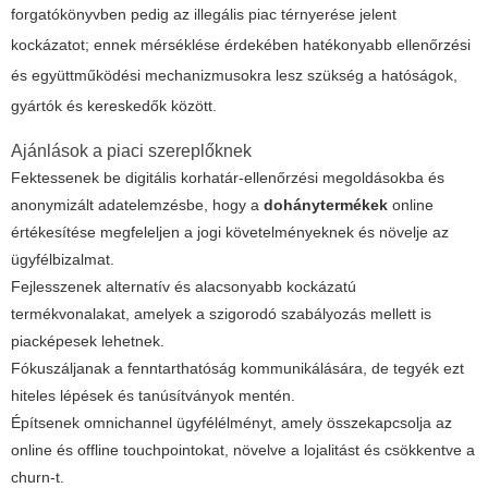
forgatókönyvben pedig az illegális piac térnyerése jelent
kockázatot; ennek mérséklése érdekében hatékonyabb ellenőrzési
és együttműködési mechanizmusokra lesz szükség a hatóságok,
gyártók és kereskedők között.
Ajánlások a piaci szereplőknek
Fektessenek be digitális korhatár-ellenőrzési megoldásokba és
anonymizált adatelemzésbe, hogy a
dohánytermékek
online
értékesítése megfeleljen a jogi követelményeknek és növelje az
ügyfélbizalmat.
Fejlesszenek alternatív és alacsonyabb kockázatú
termékvonalakat, amelyek a szigorodó szabályozás mellett is
piacképesek lehetnek.
Fókuszáljanak a fenntarthatóság kommunikálására, de tegyék ezt
hiteles lépések és tanúsítványok mentén.
Építsenek omnichannel ügyfélélményt, amely összekapcsolja az
online és offline touchpointokat, növelve a lojalitást és csökkentve a
churn-t.