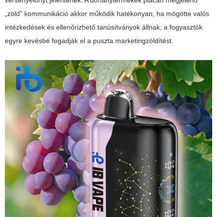
versenyelőnyt jelentenek. A
dohánytermékek
piacán megjelenő
„zöld” kommunikáció akkor működik hatékonyan, ha mögötte valós
intézkedések és ellenőrizhető tanúsítványok állnak; a fogyasztók
egyre kevésbé fogadják el a puszta marketingzöldítést.