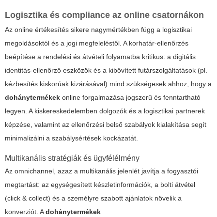
Logisztika és compliance az online csatornákon
Az online értékesítés sikere nagymértékben függ a logisztikai
megoldásoktól és a jogi megfeleléstől. A korhatár-ellenőrzés
beépítése a rendelési és átvételi folyamatba kritikus: a digitális
identitás-ellenőrző eszközök és a kibővített futárszolgáltatások (pl.
kézbesítés kiskorúak kizárásával) mind szükségesek ahhoz, hogy a
dohánytermékek
online forgalmazása jogszerű és fenntartható
legyen. A kiskereskedelemben dolgozók és a logisztikai partnerek
képzése, valamint az ellenőrzési belső szabályok kialakítása segít
minimalizálni a szabálysértések kockázatát.
Multikanális stratégiák és ügyfélélmény
Az omnichannel, azaz a multikanális jelenlét javítja a fogyasztói
megtartást: az egységesített készletinformációk, a bolti átvétel
(click & collect) és a személyre szabott ajánlatok növelik a
konverziót. A
dohánytermékek