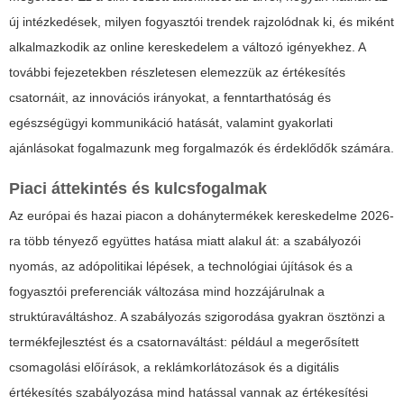
új intézkedések, milyen fogyasztói trendek rajzolódnak ki, és miként
alkalmazkodik az online kereskedelem a változó igényekhez. A
további fejezetekben részletesen elemezzük az értékesítés
csatornáit, az innovációs irányokat, a fenntarthatóság és
egészségügyi kommunikáció hatását, valamint gyakorlati
ajánlásokat fogalmazunk meg forgalmazók és érdeklődők számára.
Piaci áttekintés és kulcsfogalmak
Az európai és hazai piacon a
dohánytermékek
kereskedelme 2026-
ra több tényező együttes hatása miatt alakul át: a szabályozói
nyomás, az adópolitikai lépések, a technológiai újítások és a
fogyasztói preferenciák változása mind hozzájárulnak a
struktúraváltáshoz. A szabályozás szigorodása gyakran ösztönzi a
termékfejlesztést és a csatornaváltást: például a megerősített
csomagolási előírások, a reklámkorlátozások és a digitális
értékesítés szabályozása mind hatással vannak az értékesítési