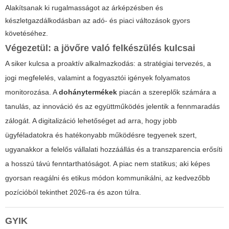
Alakítsanak ki rugalmasságot az árképzésben és
készletgazdálkodásban az adó- és piaci változások gyors
követéséhez.
Végezetül: a jövőre való felkészülés kulcsai
A siker kulcsa a proaktív alkalmazkodás: a stratégiai tervezés, a
jogi megfelelés, valamint a fogyasztói igények folyamatos
monitorozása. A
dohánytermékek
piacán a szereplők számára a
tanulás, az innováció és az együttműködés jelentik a fennmaradás
zálogát. A digitalizáció lehetőséget ad arra, hogy jobb
ügyféladatokra és hatékonyabb működésre tegyenek szert,
ugyanakkor a felelős vállalati hozzáállás és a transzparencia erősíti
a hosszú távú fenntarthatóságot. A piac nem statikus; aki képes
gyorsan reagálni és etikus módon kommunikálni, az kedvezőbb
pozícióból tekinthet 2026-ra és azon túlra.
GYIK