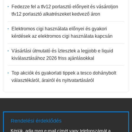
Fedezze fel a tfv12 porlasztó előnyeit és vásároljon
tfv12 porlasztó alkatrészeket kedvező áron
Elektromos cigi használata előnyei és gyakori
kérdések az elektromos cigi használata kapcsán
Vásárlási útmutató és íztesztek a legjobb e liquid
kiválasztásához 2026 friss ajánlásokkal
Top akciók és gyakorlati tippek a tesco dohánybolt
választékáról, árairól és nyitvatartásáról
Rendelési érdeklődés
Kérjük, adja meg e-mail címét vagy telefonszámát a