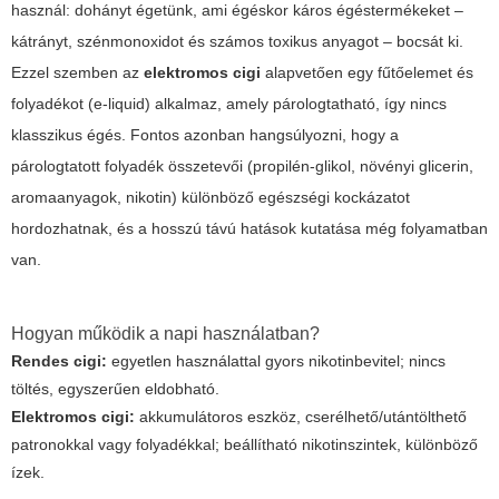
használ: dohányt égetünk, ami égéskor káros égéstermékeket –
kátrányt, szénmonoxidot és számos toxikus anyagot – bocsát ki.
Ezzel szemben az
elektromos cigi
alapvetően egy fűtőelemet és
folyadékot (e-liquid) alkalmaz, amely párologtatható, így nincs
klasszikus égés. Fontos azonban hangsúlyozni, hogy a
párologtatott folyadék összetevői (propilén-glikol, növényi glicerin,
aromaanyagok, nikotin) különböző egészségi kockázatot
hordozhatnak, és a hosszú távú hatások kutatása még folyamatban
van.
Hogyan működik a napi használatban?
Rendes cigi:
egyetlen használattal gyors nikotinbevitel; nincs
töltés, egyszerűen eldobható.
Elektromos cigi:
akkumulátoros eszköz, cserélhető/utántölthető
patronokkal vagy folyadékkal; beállítható nikotinszintek, különböző
ízek.