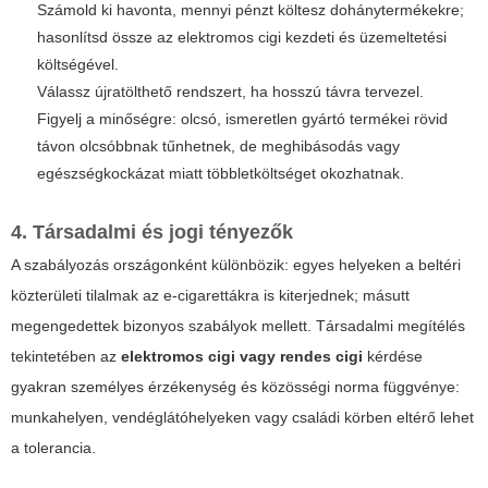
Számold ki havonta, mennyi pénzt költesz dohánytermékekre;
hasonlítsd össze az elektromos cigi kezdeti és üzemeltetési
költségével.
Válassz újratölthető rendszert, ha hosszú távra tervezel.
Figyelj a minőségre: olcsó, ismeretlen gyártó termékei rövid
távon olcsóbbnak tűnhetnek, de meghibásodás vagy
egészségkockázat miatt többletköltséget okozhatnak.
4. Társadalmi és jogi tényezők
A szabályozás országonként különbözik: egyes helyeken a beltéri
közterületi tilalmak az e-cigarettákra is kiterjednek; másutt
megengedettek bizonyos szabályok mellett. Társadalmi megítélés
tekintetében az
elektromos cigi vagy rendes cigi
kérdése
gyakran személyes érzékenység és közösségi norma függvénye:
munkahelyen, vendéglátóhelyeken vagy családi körben eltérő lehet
a tolerancia.