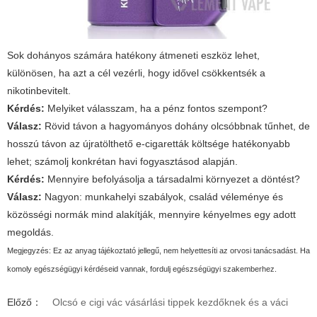
Sok dohányos számára hatékony átmeneti eszköz lehet,
különösen, ha azt a cél vezérli, hogy idővel csökkentsék a
nikotinbevitelt.
Kérdés:
Melyiket válasszam, ha a pénz fontos szempont?
Válasz:
Rövid távon a hagyományos dohány olcsóbbnak tűnhet, de
hosszú távon az újratölthető e-cigaretták költsége hatékonyabb
lehet; számolj konkrétan havi fogyasztásod alapján.
Kérdés:
Mennyire befolyásolja a társadalmi környezet a döntést?
Válasz:
Nagyon: munkahelyi szabályok, család véleménye és
közösségi normák mind alakítják, mennyire kényelmes egy adott
megoldás.
Megjegyzés:
Ez az anyag tájékoztató jellegű, nem helyettesíti az orvosi tanácsadást. Ha
komoly egészségügyi kérdéseid vannak, fordulj egészségügyi szakemberhez.
Előző：
Olcsó e cigi vác vásárlási tippek kezdőknek és a váci