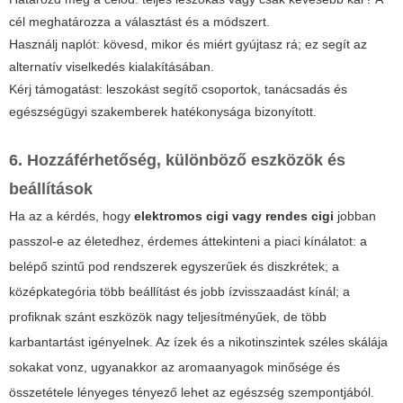
cél meghatározza a választást és a módszert.
Használj naplót: kövesd, mikor és miért gyújtasz rá; ez segít az
alternatív viselkedés kialakításában.
Kérj támogatást: leszokást segítő csoportok, tanácsadás és
egészségügyi szakemberek hatékonysága bizonyított.
6. Hozzáférhetőség, különböző eszközök és
beállítások
Ha az a kérdés, hogy
elektromos cigi vagy rendes cigi
jobban
passzol-e az életedhez, érdemes áttekinteni a piaci kínálatot: a
belépő szintű pod rendszerek egyszerűek és diszkrétek; a
középkategória több beállítást és jobb ízvisszaadást kínál; a
profiknak szánt eszközök nagy teljesítményűek, de több
karbantartást igényelnek. Az ízek és a nikotinszintek széles skálája
sokakat vonz, ugyanakkor az aromaanyagok minősége és
összetétele lényeges tényező lehet az egészség szempontjából.