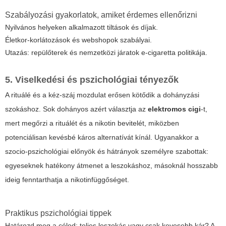
Szabályozási gyakorlatok, amiket érdemes ellenőrizni
Nyilvános helyeken alkalmazott tiltások és díjak.
Életkor-korlátozások és webshopok szabályai.
Utazás: repülőterek és nemzetközi járatok e-cigaretta politikája.
5. Viselkedési és pszichológiai tényezők
A rituálé és a kéz-száj mozdulat erősen kötődik a dohányzási
szokáshoz. Sok dohányos azért választja az
elektromos cigi
-t,
mert megőrzi a rituálét és a nikotin bevitelét, miközben
potenciálisan kevésbé káros alternatívát kínál. Ugyanakkor a
szocio-pszichológiai előnyök és hátrányok személyre szabottak:
egyeseknek hatékony átmenet a leszokáshoz, másoknál hosszabb
ideig fenntarthatja a nikotinfüggőséget.
Praktikus pszichológiai tippek
Határozd meg a célod: teljes leszokás vagy csak kevesebb kár? A