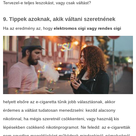
Tervezel-e teljes leszokást, vagy csak váltást?
9. Tippek azoknak, akik váltani szeretnének
Ha az eredmény az, hogy
elektromos cigi vagy rendes cigi
helyett elsőre az e-cigaretta tűnik jobb választásnak, akkor
érdemes a váltást tudatosan menedzselni: kezdd alacsony
nikotinnal, ha mégis szeretnél csökkenteni, vagy használj kis
lépésekben csökkenő nikotinprogramot. Ne feledd: az e-cigaretták
nem egyetlen megoldásként működnek mindenkinél; némelyeknél