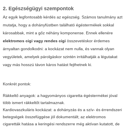
2. Egészségügyi szempontok
Az egyik legfontosabb kérdés az egészség. Számos tanulmány azt
mutatja, hogy a dohányfüstben található égéstermékek sokkal
károsabbak, mint a gőz néhány komponense. Ennek ellenére
elektromos cigi vagy rendes cigi
összevetéskor érdemes
árnyaltan gondolkodni: a kockázat nem nulla, és vannak olyan
vegyületek, amelyek párolgáskor szintén irritálhatják a légutakat
vagy más hosszú távon káros hatást fejthetnek ki.
Konkrét pontok:
Rákkeltő anyagok: a hagyományos cigaretta égéstermékei jóval
több ismert rákkeltőt tartalmaznak.
Kardiovaszkuláris kockázat: a dohányzás és a szív- és érrendszeri
betegségek összefüggése jól dokumentált; az elektromos
cigaretták hatása a keringési rendszerre még aktívan kutatott, de