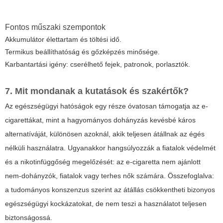
Fontos műszaki szempontok
Akkumulátor élettartam és töltési idő.
Termikus beállíthatóság és gőzképzés minősége.
Karbantartási igény: cserélhető fejek, patronok, porlasztók.
7. Mit mondanak a kutatások és szakértők?
Az egészségügyi hatóságok egy része óvatosan támogatja az e-
cigarettákat, mint a hagyományos dohányzás kevésbé káros
alternatíváját, különösen azoknál, akik teljesen átállnak az égés
nélküli használatra. Ugyanakkor hangsúlyozzák a fiatalok védelmét
és a nikotinfüggőség megelőzését: az e-cigaretta nem ajánlott
nem-dohányzók, fiatalok vagy terhes nők számára. Összefoglalva:
a tudományos konszenzus szerint az átállás csökkentheti bizonyos
egészségügyi kockázatokat, de nem teszi a használatot teljesen
biztonságossá.