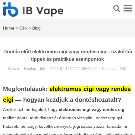
Home
>
Cikk
>
Blog
Döntés előtt elektromos cigi vagy rendes cigi – szakértői
tippek és praktikus szempontok
Szerző：
Honlap
Idő：
2026-01-15T17:21:05+00:00
Kattintás：
240
Megfontolások:
elektromos cigi vagy rendes
cigi
— hogyan kezdjük a döntéshozatalt?
Amikor azt mérlegeled, hogy
elektromos cigi vagy rendes cigi
mellett dönts, több dimenziót érdemes vizsgálni: egészségügyi
hatások, pénzügyi következmények, jogi szabályozás, társadalmi
elfogadottság és személyes preferenciák. Ez az áttekintés célzottan