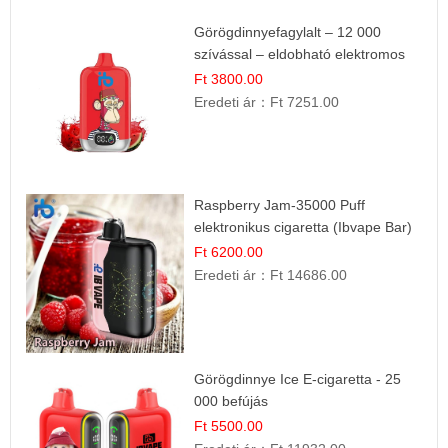
Görögdinnyefagylalt – 12 000
szívással – eldobható elektromos
cigi
Ft 3800.00
Eredeti ár：
Ft 7251.00
Raspberry Jam-35000 Puff
elektronikus cigaretta (Ibvape Bar)
Ft 6200.00
Eredeti ár：
Ft 14686.00
Görögdinnye Ice E-cigaretta - 25
000 befújás
Ft 5500.00