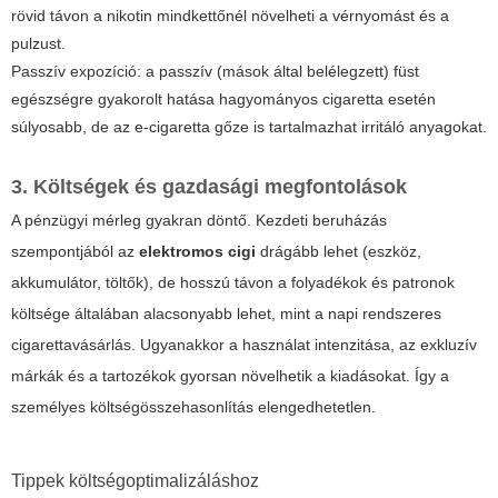
rövid távon a nikotin mindkettőnél növelheti a vérnyomást és a
pulzust.
Passzív expozíció: a passzív (mások által belélegzett) füst
egészségre gyakorolt hatása hagyományos cigaretta esetén
súlyosabb, de az e-cigaretta gőze is tartalmazhat irritáló anyagokat.
3. Költségek és gazdasági megfontolások
A pénzügyi mérleg gyakran döntő. Kezdeti beruházás
szempontjából az
elektromos cigi
drágább lehet (eszköz,
akkumulátor, töltők), de hosszú távon a folyadékok és patronok
költsége általában alacsonyabb lehet, mint a napi rendszeres
cigarettavásárlás. Ugyanakkor a használat intenzitása, az exkluzív
márkák és a tartozékok gyorsan növelhetik a kiadásokat. Így a
személyes költségösszehasonlítás elengedhetetlen.
Tippek költségoptimalizáláshoz