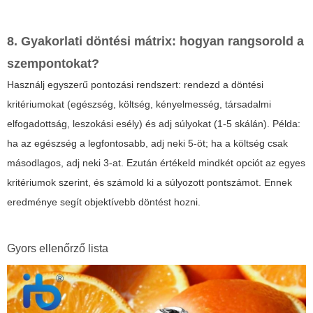
8. Gyakorlati döntési mátrix: hogyan rangsorold a
szempontokat?
Használj egyszerű pontozási rendszert: rendezd a döntési
kritériumokat (egészség, költség, kényelmesség, társadalmi
elfogadottság, leszokási esély) és adj súlyokat (1-5 skálán). Példa:
ha az egészség a legfontosabb, adj neki 5-öt; ha a költség csak
másodlagos, adj neki 3-at. Ezután értékeld mindkét opciót az egyes
kritériumok szerint, és számold ki a súlyozott pontszámot. Ennek
eredménye segít objektívebb döntést hozni.
Gyors ellenőrző lista