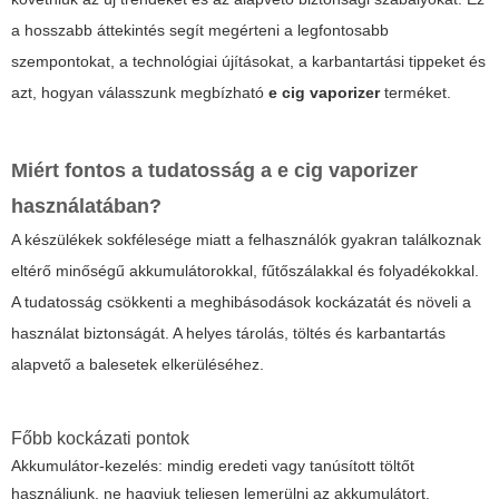
a hosszabb áttekintés segít megérteni a legfontosabb
szempontokat, a technológiai újításokat, a karbantartási tippeket és
azt, hogyan válasszunk megbízható
e cig vaporizer
terméket.
Miért fontos a tudatosság a
e cig vaporizer
használatában?
A készülékek sokfélesége miatt a felhasználók gyakran találkoznak
eltérő minőségű akkumulátorokkal, fűtőszálakkal és folyadékokkal.
A tudatosság csökkenti a meghibásodások kockázatát és növeli a
használat biztonságát. A helyes tárolás, töltés és karbantartás
alapvető a balesetek elkerüléséhez.
Főbb kockázati pontok
Akkumulátor-kezelés: mindig eredeti vagy tanúsított töltőt
használjunk, ne hagyjuk teljesen lemerülni az akkumulátort.