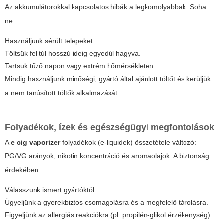
Az akkumulátorokkal kapcsolatos hibák a legkomolyabbak. Soha
ne:
Használjunk sérült telepeket.
Töltsük fel túl hosszú ideig egyedül hagyva.
Tartsuk tűző napon vagy extrém hőmérsékleten.
Mindig használjunk minőségi, gyártó által ajánlott töltőt és kerüljük
a nem tanúsított töltők alkalmazását.
Folyadékok, ízek és egészségügyi megfontolások
A
e cig vaporizer
folyadékok (e-liquidek) összetétele változó:
PG/VG arányok, nikotin koncentráció és aromaolajok. A biztonság
érdekében:
Válasszunk ismert gyártóktól.
Ügyeljünk a gyerekbiztos csomagolásra és a megfelelő tárolásra.
Figyeljünk az allergiás reakciókra (pl. propilén-glikol érzékenység).