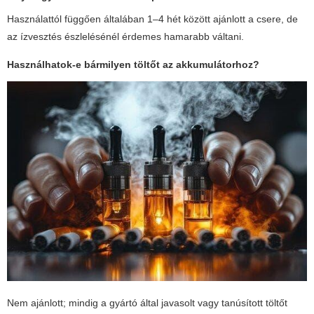
Használattól függően általában 1–4 hét között ajánlott a csere, de
az ízvesztés észlelésénél érdemes hamarabb váltani.
Használhatok-e bármilyen töltőt az akkumulátorhoz?
Nem ajánlott; mindig a gyártó által javasolt vagy tanúsított töltőt