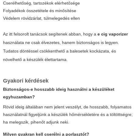
Cserélhetőség, tartozékok elérhetősége
Folyadékok összetétele és minősítése
Védelem rövidzárlat, túlmelegedés ellen
Az itt felsorolt tanácsok segítenek abban, hogy a
e cig vaporizer
használata ne csak élvezetes, hanem biztonságos is legyen.
Tudatos döntéssel csökkenthető a balesetek kockázata, és
növelhető a készülék élettartama.
Gyakori kérdések
Biztonságos-e hosszabb ideig használni a készüléket
egyhuzamban?
Rövid ideig általában nem jelent veszélyt, de hosszabb, folyamatos
használatnál figyeljünk a készülék hőmérsékletére és a töltöttségre;
ha melegszik, pihenőt adjunk neki.
Milyen gyakran kell cserélni a porlasztót?