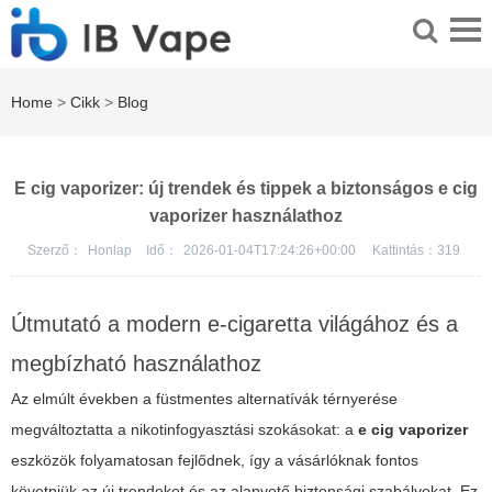
Home
>
Cikk
>
Blog
E cig vaporizer: új trendek és tippek a biztonságos e cig
vaporizer használathoz
Szerző：
Honlap
Idő：
2026-01-04T17:24:26+00:00
Kattintás：
319
Útmutató a modern e-cigaretta világához és a
megbízható használathoz
Az elmúlt években a füstmentes alternatívák térnyerése
megváltoztatta a nikotinfogyasztási szokásokat: a
e cig vaporizer
eszközök folyamatosan fejlődnek, így a vásárlóknak fontos
követniük az új trendeket és az alapvető biztonsági szabályokat. Ez