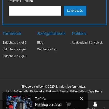
Postafiók / Telefon
Termékek
Szolgáltatások
Politika
Eldobható e cigi-1
Blog
Adatvédelmi irányelvek
Eldobható e cigi-2
Webhelytérkép
Eldobható e cigi-3
✕
Ter***a
IBVape e cigi bolt © 2025. Minden jog fenntartva.
Nemrég vásárolt
Link:
E-Cigarette
E-cigarette
Elektronik Sigara
E-Zigaretten
Vape Pens
17 perccel ezelőtt