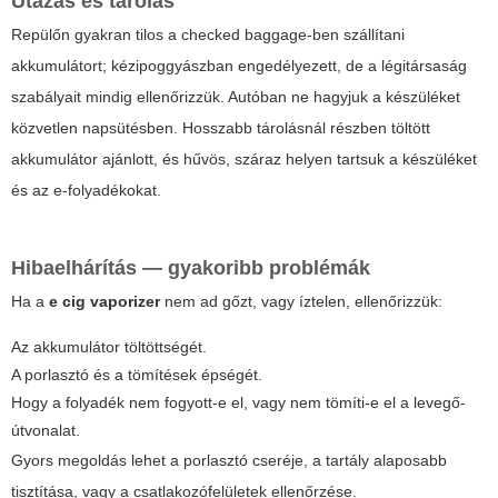
Utazás és tárolás
Repülőn gyakran tilos a checked baggage-ben szállítani
akkumulátort; kézipoggyászban engedélyezett, de a légitársaság
szabályait mindig ellenőrizzük. Autóban ne hagyjuk a készüléket
közvetlen napsütésben. Hosszabb tárolásnál részben töltött
akkumulátor ajánlott, és hűvös, száraz helyen tartsuk a készüléket
és az e-folyadékokat.
Hibaelhárítás — gyakoribb problémák
Ha a
e cig vaporizer
nem ad gőzt, vagy íztelen, ellenőrizzük:
Az akkumulátor töltöttségét.
A porlasztó és a tömítések épségét.
Hogy a folyadék nem fogyott-e el, vagy nem tömíti-e el a levegő-
útvonalat.
Gyors megoldás lehet a porlasztó cseréje, a tartály alaposabb
tisztítása, vagy a csatlakozófelületek ellenőrzése.