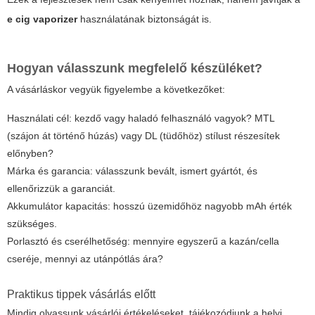
e cig vaporizer
használatának biztonságát is.
Hogyan válasszunk megfelelő készüléket?
A vásárláskor vegyük figyelembe a következőket:
Használati cél: kezdő vagy haladó felhasználó vagyok? MTL
(szájon át történő húzás) vagy DL (tüdőhöz) stílust részesítek
előnyben?
Márka és garancia: válasszunk bevált, ismert gyártót, és
ellenőrizzük a garanciát.
Akkumulátor kapacitás: hosszú üzemidőhöz nagyobb mAh érték
szükséges.
Porlasztó és cserélhetőség: mennyire egyszerű a kazán/cella
cseréje, mennyi az utánpótlás ára?
Praktikus tippek vásárlás előtt
Mindig olvassunk vásárlói értékeléseket, tájékozódjunk a helyi