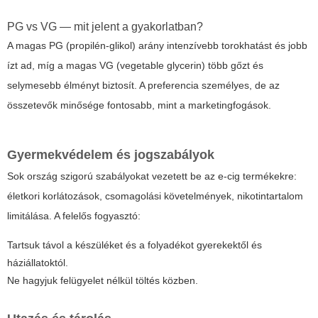
PG vs VG — mit jelent a gyakorlatban?
A magas
PG
(propilén-glikol) arány intenzívebb torokhatást és jobb
ízt ad, míg a magas
VG
(vegetable glycerin) több gőzt és
selymesebb élményt biztosít. A preferencia személyes, de az
összetevők minősége fontosabb, mint a marketingfogások.
Gyermekvédelem és jogszabályok
Sok ország szigorú szabályokat vezetett be az e-cig termékekre:
életkori korlátozások, csomagolási követelmények, nikotintartalom
limitálása. A felelős fogyasztó:
Tartsuk távol a készüléket és a folyadékot gyerekektől és
háziállatoktól.
Ne hagyjuk felügyelet nélkül töltés közben.