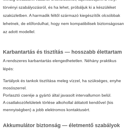
törvényi szabályozásról, és ha lehet, próbáljuk ki a készüléket
szaküzletben. A harmadik féltől származó kiegészítők olcsóbbak
lehetnek, de előfordulhat, hogy nem kompatibilisek biztonságosan
az adott modellel.
Karbantartás és tisztítás — hosszabb élettartam
A rendszeres karbantartás elengedhetetlen. Néhány praktikus
lépés:
Tartályok és tankok tisztítása meleg vízzel, ha szükséges, enyhe
mosószerrel.
Porlasztó cseréje a gyártó által javasolt intervallumon belül.
A csatlakozófelületek törlése alkohollal átitatott kendővel (kis
mennyiségben) a jobb elektromos kontaktusért.
Akkumulátor biztonság — életmentő szabályok