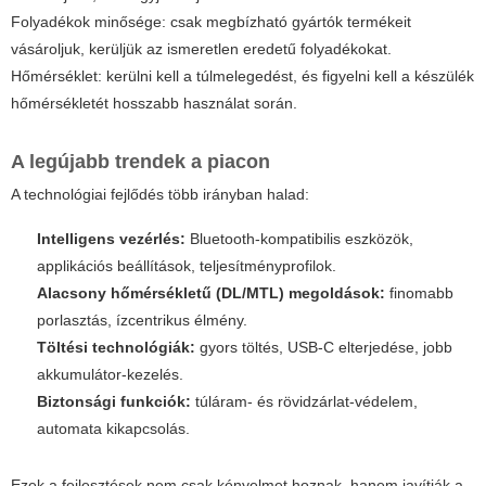
Folyadékok minősége: csak megbízható gyártók termékeit
vásároljuk, kerüljük az ismeretlen eredetű folyadékokat.
Hőmérséklet: kerülni kell a túlmelegedést, és figyelni kell a készülék
hőmérsékletét hosszabb használat során.
A legújabb trendek a piacon
A technológiai fejlődés több irányban halad:
Intelligens vezérlés:
Bluetooth-kompatibilis eszközök,
applikációs beállítások, teljesítményprofilok.
Alacsony hőmérsékletű (DL/MTL) megoldások:
finomabb
porlasztás, ízcentrikus élmény.
Töltési technológiák:
gyors töltés, USB-C elterjedése, jobb
akkumulátor-kezelés.
Biztonsági funkciók:
túláram- és rövidzárlat-védelem,
automata kikapcsolás.
Ezek a fejlesztések nem csak kényelmet hoznak, hanem javítják a