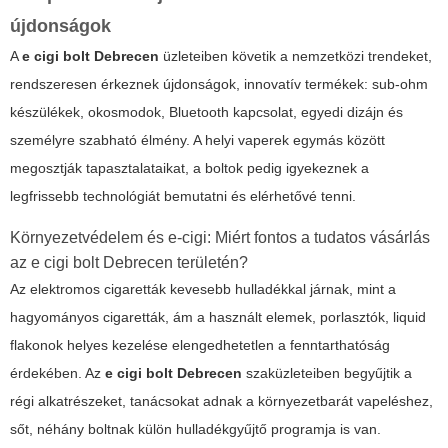
újdonságok
A
e cigi bolt Debrecen
üzleteiben követik a nemzetközi trendeket,
rendszeresen érkeznek újdonságok, innovatív termékek: sub-ohm
készülékek, okosmodok, Bluetooth kapcsolat, egyedi dizájn és
személyre szabható élmény. A helyi vaperek egymás között
megosztják tapasztalataikat, a boltok pedig igyekeznek a
legfrissebb technológiát bemutatni és elérhetővé tenni.
Környezetvédelem és e-cigi: Miért fontos a tudatos vásárlás
az e cigi bolt Debrecen területén?
Az elektromos cigaretták kevesebb hulladékkal járnak, mint a
hagyományos cigaretták, ám a használt elemek, porlasztók, liquid
flakonok helyes kezelése elengedhetetlen a fenntarthatóság
érdekében. Az
e cigi bolt Debrecen
szaküzleteiben begyűjtik a
régi alkatrészeket, tanácsokat adnak a környezetbarát vapeléshez,
sőt, néhány boltnak külön hulladékgyűjtő programja is van.