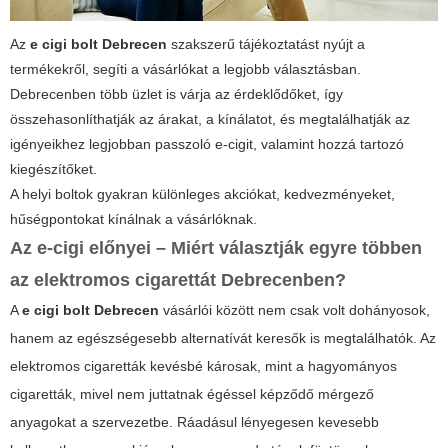
Az
e cigi bolt Debrecen
szakszerű tájékoztatást nyújt a
termékekről, segíti a vásárlókat a legjobb választásban.
Debrecenben több üzlet is várja az érdeklődőket, így
összehasonlíthatják az árakat, a kínálatot, és megtalálhatják az
igényeikhez legjobban passzoló e-cigit, valamint hozzá tartozó
kiegészítőket.
A helyi boltok gyakran különleges akciókat, kedvezményeket,
hűségpontokat kínálnak a vásárlóknak.
Az e-cigi előnyei – Miért választják egyre többen
az elektromos cigarettát Debrecenben?
A
e cigi bolt Debrecen
vásárlói között nem csak volt dohányosok,
hanem az egészségesebb alternatívát keresők is megtalálhatók. Az
elektromos cigaretták kevésbé károsak, mint a hagyományos
cigaretták, mivel nem juttatnak égéssel képződő mérgező
anyagokat a szervezetbe. Ráadásul lényegesen kevesebb