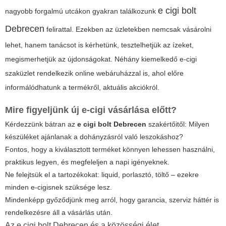
e cigi bolt
nagyobb forgalmú utcákon gyakran találkozunk
Debrecen
felirattal. Ezekben az üzletekben nemcsak vásárolni
lehet, hanem tanácsot is kérhetünk, tesztelhetjük az ízeket,
megismerhetjük az újdonságokat. Néhány kiemelkedő e-cigi
szaküzlet rendelkezik online webáruházzal is, ahol előre
informálódhatunk a termékről, aktuális akciókról.
Mire figyeljünk új e-cigi vásárlása előtt?
Kérdezzünk bátran az
e cigi bolt Debrecen
szakértőitől: Milyen
készüléket ajánlanak a dohányzásról való leszokáshoz?
Fontos, hogy a kiválasztott terméket könnyen lehessen használni,
praktikus legyen, és megfeleljen a napi igényeknek.
Ne felejtsük el a tartozékokat: liquid, porlasztó, töltő – ezekre
minden e-cigisnek szüksége lesz.
Mindenképp győződjünk meg arról, hogy garancia, szerviz háttér is
rendelkezésre áll a vásárlás után.
Az e cigi bolt Debrecen és a közösségi élet