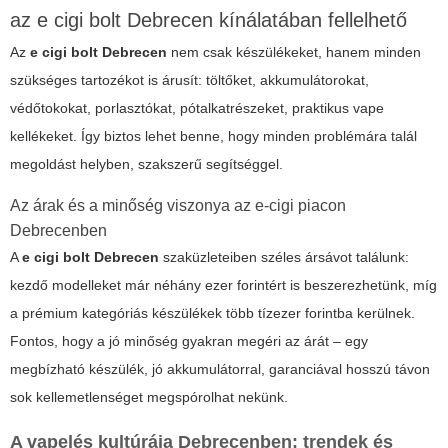
az e cigi bolt Debrecen kínálatában fellelhető
Az
e cigi bolt Debrecen
nem csak készülékeket, hanem minden
szükséges tartozékot is árusít: töltőket, akkumulátorokat,
védőtokokat, porlasztókat, pótalkatrészeket, praktikus vape
kellékeket. Így biztos lehet benne, hogy minden problémára talál
megoldást helyben, szakszerű segítséggel.
Az árak és a minőség viszonya az e-cigi piacon
Debrecenben
A
e cigi bolt Debrecen
szaküzleteiben széles ársávot találunk:
kezdő modelleket már néhány ezer forintért is beszerezhetünk, míg
a prémium kategóriás készülékek több tízezer forintba kerülnek.
Fontos, hogy a jó minőség gyakran megéri az árát – egy
megbízható készülék, jó akkumulátorral, garanciával hosszú távon
sok kellemetlenséget megspórolhat nekünk.
A vapelés kultúrája Debrecenben: trendek és