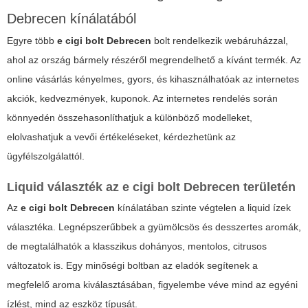
Debrecen kínálatából
Egyre több
e cigi bolt Debrecen
bolt rendelkezik webáruházzal,
ahol az ország bármely részéről megrendelhető a kívánt termék. Az
online vásárlás kényelmes, gyors, és kihasználhatóak az internetes
akciók, kedvezmények, kuponok. Az internetes rendelés során
könnyedén összehasonlíthatjuk a különböző modelleket,
elolvashatjuk a vevői értékeléseket, kérdezhetünk az
ügyfélszolgálattól.
Liquid választék az e cigi bolt Debrecen területén
Az
e cigi bolt Debrecen
kínálatában szinte végtelen a liquid ízek
választéka. Legnépszerűbbek a gyümölcsös és desszertes aromák,
de megtalálhatók a klasszikus dohányos, mentolos, citrusos
változatok is. Egy minőségi boltban az eladók segítenek a
megfelelő aroma kiválasztásában, figyelembe véve mind az egyéni
ízlést, mind az eszköz típusát.