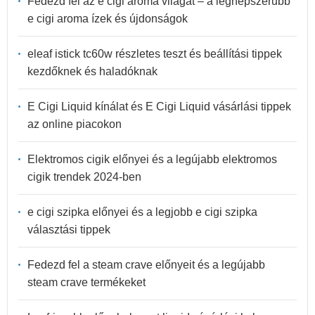
Fedezd fel az e cigi aroma világát – a legnépszerűbb
e cigi aroma ízek és újdonságok
eleaf istick tc60w részletes teszt és beállítási tippek
kezdőknek és haladóknak
E Cigi Liquid kínálat és E Cigi Liquid vásárlási tippek
az online piacokon
Elektromos cigik előnyei és a legújabb elektromos
cigik trendek 2024-ben
e cigi szipka előnyei és a legjobb e cigi szipka
választási tippek
Fedezd fel a steam crave előnyeit és a legújabb
steam crave termékeket