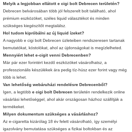
Melyik a legjobban ellátott e cigi bolt Debrecen területén?
Debrecen belvárosában több jól felszerelt bolt található, ahol
prémium eszközöket, széles liquid választékot és minden
szükséges kiegészítőt megtalálsz.
Hol tudom kipróbálni az új liquid ízeket?
A nagyobb e cigi bolt Debrecen üzleteiben rendszeresen tartanak
bemutatókat, kóstolókat, ahol az újdonságokat is megízlelheted.
Mennyiért lehet e-cigit venni Debrecenben?
Már pár ezer forintért kezdő eszközöket vásárolhatsz, a
professzionális készülékek ára pedig tíz-húsz ezer forint vagy még
több is lehet.
Van lehetőség webáruházi rendelésre Debrecenből?
Igen, a legtöbb
e cigi bolt Debrecen
területén rendelkezik online
vásárlási lehetőséggel, ahol akár országosan házhoz szállítják a
termékeket.
Milyen dokumentum szükséges a vásárláshoz?
Az e-cigaretta kizárólag 18 év felett vásárolható, így személyi
igazolvány bemutatása szükséges a fizikai boltokban és az