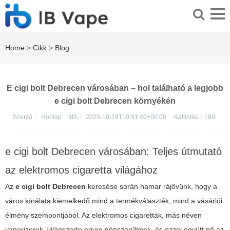
Home
>
Cikk
>
Blog
E cigi bolt Debrecen városában – hol található a legjobb
e cigi bolt Debrecen környékén
Szerző：
Honlap
Idő：
2025-10-19T10:41:40+00:00
Kattintás：
180
e cigi bolt Debrecen városában: Teljes útmutató
az elektromos cigaretta világához
Az
e cigi bolt Debrecen
keresése során hamar rájövünk, hogy a
város kínálata kiemelkedő mind a termékválaszték, mind a vásárlói
élmény szempontjából. Az elektromos cigaretták, más néven
vaporizerek, világszerte egyre népszerűbbek, és ezzel együtt nő az