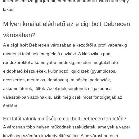
kellemetlen szaggal járnak, nem marad utánuk füstös ruha vagy
lakás.
Milyen kínálat elérhető az e cigi bolt Debrecen
városában?
A
e cigi bolt Debrecen
városában a kezdőtől a profi vaperekig
mindenki talál neki megfelelő eszközt. A klasszikus pod
rendszerektől a komolyabb modokig, minden megtalálható:
eldobható készülékek, különböző liquid ízek (gyümölcsös,
desszertes, mentolos, dohányos), minőségi porlasztók,
akkumulátorok, töltők. Az eladók segítenek eligazodni a
választékban azoknak is, akik még csak most fontolgatják az
átállást.
Hol találhatunk minőségi e cigi bolt Debrecen területén?
A városban több helyen működnek szaküzletek, amelyek a vaper
közösség számára közkedveltté váltak. A belvárosban és a