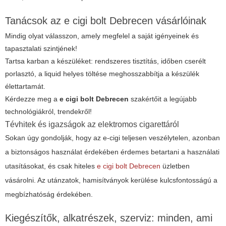
Tanácsok az e cigi bolt Debrecen vásárlóinak
Mindig olyat válasszon, amely megfelel a saját igényeinek és
tapasztalati szintjének!
Tartsa karban a készüléket: rendszeres tisztítás, időben cserélt
porlasztó, a liquid helyes töltése meghosszabbítja a készülék
élettartamát.
Kérdezze meg a
e cigi bolt Debrecen
szakértőit a legújabb
technológiákról, trendekről!
Tévhitek és igazságok az elektromos cigarettáról
Sokan úgy gondolják, hogy az e-cigi teljesen veszélytelen, azonban
a biztonságos használat érdekében érdemes betartani a használati
utasításokat, és csak hiteles
e cigi bolt Debrecen
üzletben
vásárolni. Az utánzatok, hamisítványok kerülése kulcsfontosságú a
megbízhatóság érdekében.
Kiegészítők, alkatrészek, szerviz: minden, ami