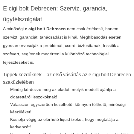
E cigi bolt Debrecen: Szerviz, garancia,
ügyfélszolgálat
A minőségi
e cigi bolt Debrecen
nem csak értékesít, hanem
szervizt, garanciát, tanácsadást is kínál. Meghibásodás esetén
gyorsan orvosolják a problémát, cserét biztosítanak, frissítik a
szoftvert, segítenek megérteni a különböző technológiai
fejlesztéseket is.
Tippek kezdőknek – az első vásárlás az e cigi bolt Debrecen
szaküzletében
Mindig kérdezze meg az eladót, melyik modellt ajánlja a
cigarettáról leszokóknak!
Válasszon egyszerűen kezelhető, könnyen tölthető, minőségi
készüléket!
Kóstolja végig az elérhető liquid ízeket, hogy megtalálja a
kedvencét!