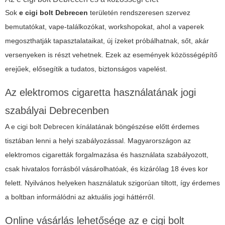
Sok
e cigi bolt Debrecen
területén rendszeresen szervez
bemutatókat, vape-találkozókat, workshopokat, ahol a vaperek
megoszthatják tapasztalataikat, új ízeket próbálhatnak, sőt, akár
versenyeken is részt vehetnek. Ezek az események közösségépítő
erejűek, elősegítik a tudatos, biztonságos vapelést.
Az elektromos cigaretta használatának jogi
szabályai Debrecenben
A
e cigi bolt Debrecen
kínálatának böngészése előtt érdemes
tisztában lenni a helyi szabályozással. Magyarországon az
elektromos cigaretták forgalmazása és használata szabályozott,
csak hivatalos forrásból vásárolhatóak, és kizárólag 18 éves kor
felett. Nyilvános helyeken használatuk szigorúan tiltott, így érdemes
a boltban informálódni az aktuális jogi háttérről.
Online vásárlás lehetősége az e cigi bolt