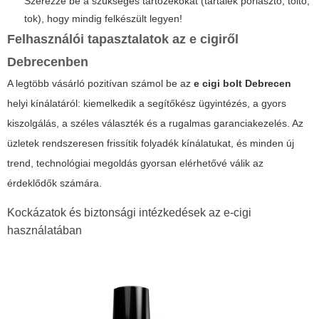
Szerezze be a szükséges tartozékokat (tartalék porlasztó, töltő,
tok), hogy mindig felkészült legyen!
Felhasználói tapasztalatok az e cigiről
Debrecenben
A legtöbb vásárló pozitívan számol be az
e cigi bolt Debrecen
helyi kínálatáról: kiemelkedik a segítőkész ügyintézés, a gyors
kiszolgálás, a széles választék és a rugalmas garanciakezelés. Az
üzletek rendszeresen frissítik folyadék kínálatukat, és minden új
trend, technológiai megoldás gyorsan elérhetővé válik az
érdeklődők számára.
Kockázatok és biztonsági intézkedések az e-cigi
használatában