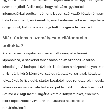
szempontjából. A cikk célja, hogy releváns, gyakorlati
információkkal segítsen dönteni, legyen szó kezdő készletről vagy
haladó modokról, és kiemeljük, miért érdemes felkeresni egy helyi
e-cigi boltot, különösen a
e cigi bolt hungária krt
környékén.
Miért érdemes személyesen ellátogatni a
boltokba?
A személyes látogatás előnyei között szerepel a termék
kipróbálása, a szakértői tanácsadás és az azonnali vásárlás
lehetősége. A budapesti üzletek, különösen a központi helyen, mint
a Hungária körút környéke, széles választékot tartanak készleten:
folyadékok (e-liquidek), starter készletek, pod rendszerek, modok,
tekercsek és mindenféle tartozék, például akkumulátorok és töltők.
Amikor a
e cigi bolt hungária krt
felé irányít minket, érdemes
előre tájékozódni nyitvatartásról, aktuális akciókról és
raktárkészletről.