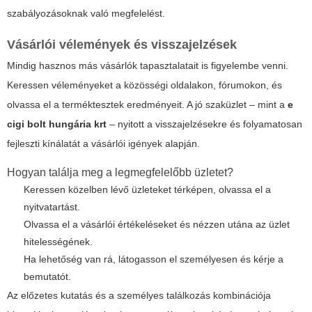
szabályozásoknak való megfelelést.
Vásárlói vélemények és visszajelzések
Mindig hasznos más vásárlók tapasztalatait is figyelembe venni.
Keressen véleményeket a közösségi oldalakon, fórumokon, és
olvassa el a terméktesztek eredményeit. A jó szaküzlet – mint a
e
cigi bolt hungária krt
– nyitott a visszajelzésekre és folyamatosan
fejleszti kínálatát a vásárlói igények alapján.
Hogyan találja meg a legmegfelelőbb üzletet?
Keressen közelben lévő üzleteket térképen, olvassa el a
nyitvatartást.
Olvassa el a vásárlói értékeléseket és nézzen utána az üzlet
hitelességének.
Ha lehetőség van rá, látogasson el személyesen és kérje a
bemutatót.
Az előzetes kutatás és a személyes találkozás kombinációja