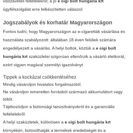
visszavételi feltételekről; a jó
e cigi bolt hungária krt
ügyfélszolgálat erre felkészítetten válaszol.
Jogszabályok és korhatár Magyarországon
Fontos tudni, hogy Magyarországon az e-cigaretták vásárlása és
használata szabályozott: általában 18 éven felüliek számára
engedélyezett a vásárlás. A helyi boltok, köztük a
e cigi bolt
hungária krt
szaküzletei szigorúan ellenőrzik a vásárló életkorát,
ezért vigyen magával személyi igazolványt.
Tippek a kockázat csökkentéséhez
Mindig vásároljon hivatalos forgalmazótól.
Ne vásároljon ismeretlen forrásból származó akkumulátort vagy
töltőt.
Tájékozódjon a biztonsági tanúsítványokról és a garanciális
feltételekről.
A helyi szaküzletek, különösen a
e cigi bolt hungária krt
környékén, biztosíthatják a termékek eredetiségét és a