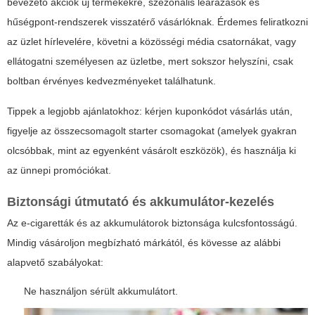
bevezető akciók új termékekre, szezonális leárazások és
hűségpont-rendszerek visszatérő vásárlóknak. Érdemes feliratkozni
az üzlet hírlevelére, követni a közösségi média csatornákat, vagy
ellátogatni személyesen az üzletbe, mert sokszor helyszíni, csak
boltban érvényes kedvezményeket találhatunk.
Tippek a legjobb ajánlatokhoz: kérjen kuponkódot vásárlás után,
figyelje az összecsomagolt starter csomagokat (amelyek gyakran
olcsóbbak, mint az egyenként vásárolt eszközök), és használja ki
az ünnepi promóciókat.
Biztonsági útmutató és akkumulátor-kezelés
Az e-cigaretták és az akkumulátorok biztonsága kulcsfontosságú.
Mindig vásároljon megbízható márkától, és kövesse az alábbi
alapvető szabályokat:
Ne használjon sérült akkumulátort.