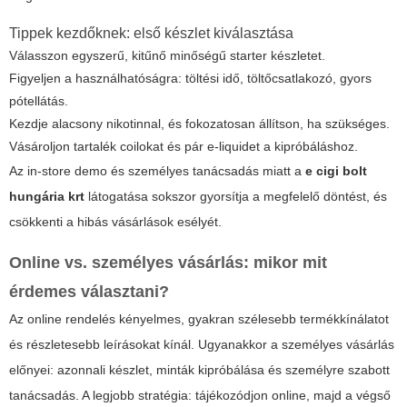
Tippek kezdőknek: első készlet kiválasztása
Válasszon egyszerű, kitűnő minőségű starter készletet.
Figyeljen a használhatóságra: töltési idő, töltőcsatlakozó, gyors
pótellátás.
Kezdje alacsony nikotinnal, és fokozatosan állítson, ha szükséges.
Vásároljon tartalék coilokat és pár e-liquidet a kipróbáláshoz.
Az in-store demo és személyes tanácsadás miatt a
e cigi bolt
hungária krt
látogatása sokszor gyorsítja a megfelelő döntést, és
csökkenti a hibás vásárlások esélyét.
Online vs. személyes vásárlás: mikor mit
érdemes választani?
Az online rendelés kényelmes, gyakran szélesebb termékkínálatot
és részletesebb leírásokat kínál. Ugyanakkor a személyes vásárlás
előnyei: azonnali készlet, minták kipróbálása és személyre szabott
tanácsadás. A legjobb stratégia: tájékozódjon online, majd a végső