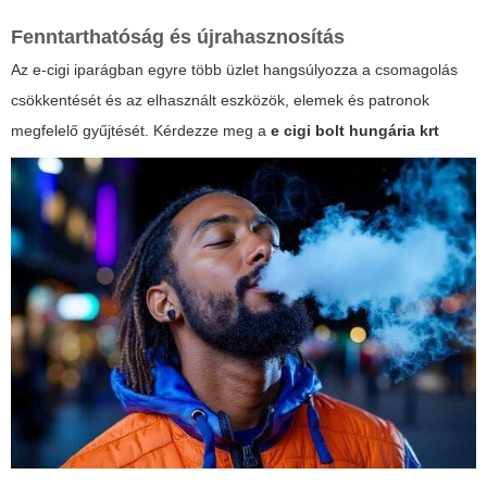
Fenntarthatóság és újrahasznosítás
Az e-cigi iparágban egyre több üzlet hangsúlyozza a csomagolás
csökkentését és az elhasznált eszközök, elemek és patronok
megfelelő gyűjtését. Kérdezze meg a
e cigi bolt hungária krt