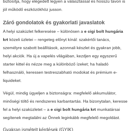
biztosítja, hogy elégedett legyen a választással és hosszú távon is
jól működő eszközökhöz jusson.
Záró gondolatok és gyakorlati javaslatok
A helyi szaküzlet felkeresése – különösen a
e cigi bolt hungária
krt
közeli üzletei – rengeteg előnyt kínál: szakértői tanács,
személyre szabott beállítások, azonnali készlet és gyakran jobb,
helyi akciók. Ha új a vapelés világában, kezdjen egy egyszerű
starter kittel és nézze meg a különböző ízeket; ha haladó
felhasználó, keressen testreszabható modokat és prémium e-
liquideket.
Végül, mindig ügyeljen a biztonságra: megfelelő akkumulátor,
minőségi töltő és rendszeres karbantartás. Ha bizonytalan, keresse
fel a helyi szaküzletet – a
e cigi bolt hungária krt
munkatársai
segítenek megtalálni az Önnek leginkább megfelelő megoldást.
Gyakran ismételt kérdések (GYIK)