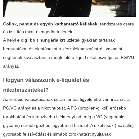
Coilok, pamut és egyéb karbantartó kellékek
: rendszeres csere
és tisztítás miatt elengedhetetlenek.
A helyi
e cigi bolt hungária krt
üzletek gyakran tartanak
bemutatókat és oktatásokat a készülékhasználatról, valamint
segítenek kiválasztani a megfelelő e-liquid nikotinszintjét és PG/VG
arányát.
Hogyan válasszunk e-liquidet és
nikotinszinteket?
Az e-liquid választásának során fontos figyelembe venni az ízt, a
PG/VG arányt és a nikotintípust. A PG (propilén-glikol) erősebb
torokhatást és intenzívebb ízélményt ad, míg a VG (vegetable
glycerin) sűrűbb gőzt és lágyabb ízt biztosít. A nikotinsók (nic salts)
gyorsabb felszívódást és simább torokhatást nyújtanak