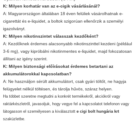
K: Milyen korhatár van az e-cigik vásárlásánál?
A: Magyarországon általában 18 éven felüliek vásárolhatnak e-
cigarettát és e-liquidet, a boltok szigorúan ellenőrzik a személyi
igazolványt.
K: Milyen nikotinszintet válasszak kezdőként?
A: Kezdőknek érdemes alacsonyabb nikotinszinttel kezdeni (például
3-6 mg), vagy kipróbálni nikotinmentes e-liquidet, majd fokozatosan
állítani az igény szerint.
K: Milyen biztonsági előírásokat érdemes betartani az
akkumulátorokkal kapcsolatban?
A: Ne használjon sérült akkumulátort, csak gyári töltőt, ne hagyja
felügyelet nélkül töltésen, és tárolja hűvös, száraz helyen.
Ha többet szeretne megtudni a konkrét termékekről, akciókról vagy
raktárkészletről, javasoljuk, hogy vegye fel a kapcsolatot telefonon vagy
látogasson el személyesen a kiválasztott
e cigi bolt hungária krt
szaküzletbe.