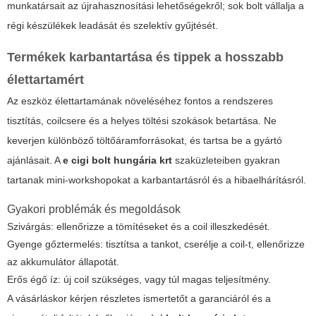
munkatársait az újrahasznosítási lehetőségekről; sok bolt vállalja a
régi készülékek leadását és szelektív gyűjtését.
Termékek karbantartása és tippek a hosszabb
élettartamért
Az eszköz élettartamának növeléséhez fontos a rendszeres
tisztítás, coilcsere és a helyes töltési szokások betartása. Ne
keverjen különböző töltőáramforrásokat, és tartsa be a gyártó
ajánlásait. A
e cigi bolt hungária krt
szaküzleteiben gyakran
tartanak mini-workshopokat a karbantartásról és a hibaelhárításról.
Gyakori problémák és megoldások
Szivárgás: ellenőrizze a tömítéseket és a coil illeszkedését.
Gyenge gőztermelés: tisztítsa a tankot, cserélje a coil-t, ellenőrizze
az akkumulátor állapotát.
Erős égő íz: új coil szükséges, vagy túl magas teljesítmény.
A vásárláskor kérjen részletes ismertetőt a garanciáról és a