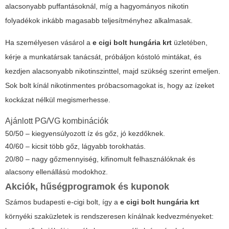
alacsonyabb puffantásoknál, míg a hagyományos nikotin
folyadékok inkább magasabb teljesítményhez alkalmasak.
Ha személyesen vásárol a
e cigi bolt hungária krt
üzletében,
kérje a munkatársak tanácsát, próbáljon kóstoló mintákat, és
kezdjen alacsonyabb nikotinszinttel, majd szükség szerint emeljen.
Sok bolt kínál nikotinmentes próbacsomagokat is, hogy az ízeket
kockázat nélkül megismerhesse.
Ajánlott PG/VG kombinációk
50/50 – kiegyensúlyozott íz és gőz, jó kezdőknek.
40/60 – kicsit több gőz, lágyabb torokhatás.
20/80 – nagy gőzmennyiség, kifinomult felhasználóknak és
alacsony ellenállású modokhoz.
Akciók, hűségprogramok és kuponok
Számos budapesti e-cigi bolt, így a
e cigi bolt hungária krt
környéki szaküzletek is rendszeresen kínálnak kedvezményeket: