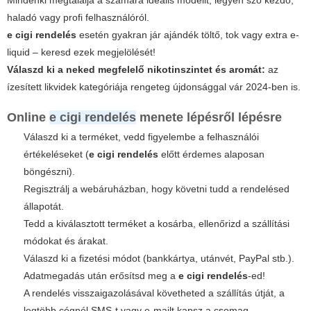
Mindenki megtalálja a számára ideális modellt, legyen szó kezdő,
haladó vagy profi felhasználóról.
e cigi rendelés
esetén gyakran jár ajándék töltő, tok vagy extra e-
liquid – keresd ezek megjelölését!
Válaszd ki a neked megfelelő nikotinszintet és aromát:
az
ízesített likvidek kategóriája rengeteg újdonsággal vár 2024-ben is.
Online
e cigi rendelés
menete lépésről lépésre
Válaszd ki a terméket, vedd figyelembe a felhasználói
értékeléseket (
e cigi rendelés
előtt érdemes alaposan
böngészni).
Regisztrálj a webáruházban, hogy követni tudd a rendelésed
állapotát.
Tedd a kiválasztott terméket a kosárba, ellenőrizd a szállítási
módokat és árakat.
Válaszd ki a fizetési módot (
bankkártya, utánvét, PayPal stb.
).
Adatmegadás után erősítsd meg a
e cigi rendelés
-ed!
A rendelés visszaigazolásával követheted a szállítás útját, a
legtöbb cégnél SMS-t vagy e-mailt kapsz a csomag