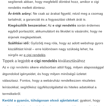
segítenek abban, hogy megfelelő döntést hozz, amikor
e cigi
rendelés
mellett döntesz.
Ár-érték arány:
Ne csak az árakat figyeld, nézd meg a csomag
tartalmát, a garanciát és a fogyasztási cikkek árát is.
Kiegészítők beszerzése:
Az
e cigi rendelés
során érdemes
egyből porlasztót, akkumulátort és likvidet is vásárolni, hogy ne
érjenek meglepetések.
Szállítási idő:
Győződj meg róla, hogy az adott webshop gyors
kiszállítást kínál – erre különösen nagy szükség lehet, ha
sürgős az
e cigi rendelés
.
Tippek a legjobb
e cigi rendelés
kiválasztásához
Az
e cigi rendelés
sikere elsősorban attól függ, milyen alapossággal
átgondolod igényeidet, és hogy milyen minőségű üzletet
választasz. Fontos, hogy a webáruház rendelkezzen részletes
leírásokkal, segítőkész ügyfélszolgálattal és hiteles adatokkal a
termékekről.
Kerüld a gyanús, túlságosan olcsó ajánlatokat:
gyakori, hogy