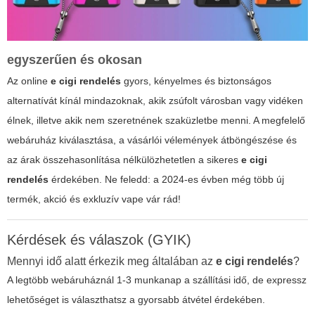
egyszerűen és okosan
Az online
e cigi rendelés
gyors, kényelmes és biztonságos
alternatívát kínál mindazoknak, akik zsúfolt városban vagy vidéken
élnek, illetve akik nem szeretnének szaküzletbe menni. A megfelelő
webáruház kiválasztása, a vásárlói vélemények átböngészése és
az árak összehasonlítása nélkülözhetetlen a sikeres
e cigi
rendelés
érdekében. Ne feledd: a 2024-es évben még több új
termék, akció és exkluzív vape vár rád!
Kérdések és válaszok (GYIK)
Mennyi idő alatt érkezik meg általában az
e cigi rendelés
?
A legtöbb webáruháznál 1-3 munkanap a szállítási idő, de expressz
lehetőséget is választhatsz a gyorsabb átvétel érdekében.