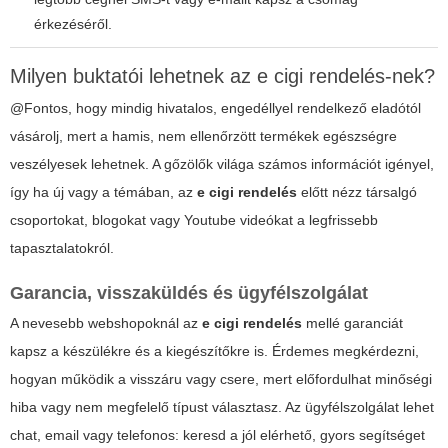
érkezéséről.
Milyen buktatói lehetnek az
e cigi rendelés
-nek?
@Fontos, hogy mindig hivatalos, engedéllyel rendelkező eladótól
vásárolj, mert a hamis, nem ellenőrzött termékek egészségre
veszélyesek lehetnek. A gőzölők világa számos információt igényel,
így ha új vagy a témában, az
e cigi rendelés
előtt nézz társalgó
csoportokat, blogokat vagy Youtube videókat a legfrissebb
tapasztalatokról.
Garancia, visszaküldés és ügyfélszolgálat
A nevesebb webshopoknál az
e cigi rendelés
mellé
garanciát
kapsz a készülékre és a kiegészítőkre is. Érdemes megkérdezni,
hogyan működik a visszáru vagy csere, mert előfordulhat minőségi
hiba vagy nem megfelelő típust választasz. Az ügyfélszolgálat lehet
chat, email vagy telefonos: keresd a jól elérhető, gyors segítséget