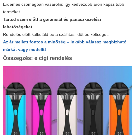
Érdemes csomagban vásárolni: így kedvezőbb áron kapsz több
terméket.
Tartsd szem előtt a garanciát és panaszkezelési
lehetőségeket.
Rendelés előtt kalkuláld be a szállítási időt és költséget.
Az ár mellett fontos a minőség – inkább válassz megbízható
márkát vagy modellt!
Összegzés:
e cigi rendelés