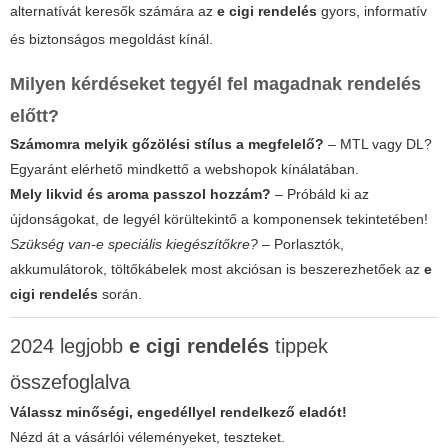
alternatívát keresők számára az
e cigi rendelés
gyors, informatív
és biztonságos megoldást kínál.
Milyen kérdéseket tegyél fel magadnak rendelés
előtt?
Számomra melyik gőzölési stílus a megfelelő?
– MTL vagy DL?
Egyaránt elérhető mindkettő a webshopok kínálatában.
Mely likvid és aroma passzol hozzám?
– Próbáld ki az
újdonságokat, de legyél körültekintő a komponensek tekintetében!
Szükség van-e speciális kiegészítőkre?
– Porlasztók,
akkumulátorok, töltőkábelek most akciósan is beszerezhetőek az
e
cigi rendelés
során.
2024 legjobb
e cigi rendelés
tippek
összefoglalva
Válassz minőségi, engedéllyel rendelkező eladót!
Nézd át a vásárlói véleményeket, teszteket.