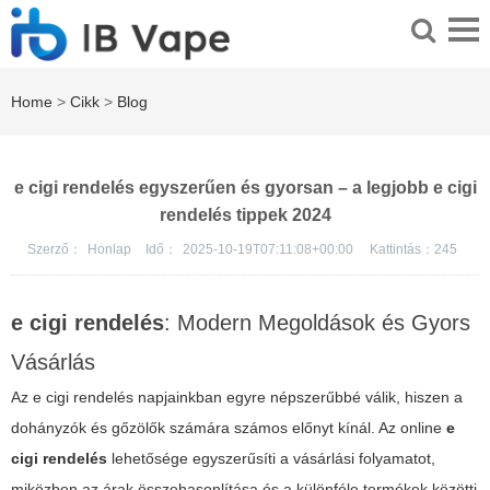
Home
>
Cikk
>
Blog
e cigi rendelés egyszerűen és gyorsan – a legjobb e cigi
rendelés tippek 2024
Szerző：
Honlap
Idő：
2025-10-19T07:11:08+00:00
Kattintás：
245
e cigi rendelés
: Modern Megoldások és Gyors
Vásárlás
Az e cigi rendelés napjainkban egyre népszerűbbé válik, hiszen a
dohányzók és gőzölők számára számos előnyt kínál. Az online
e
cigi rendelés
lehetősége egyszerűsíti a vásárlási folyamatot,
miközben az árak összehasonlítása és a különféle termékek közötti