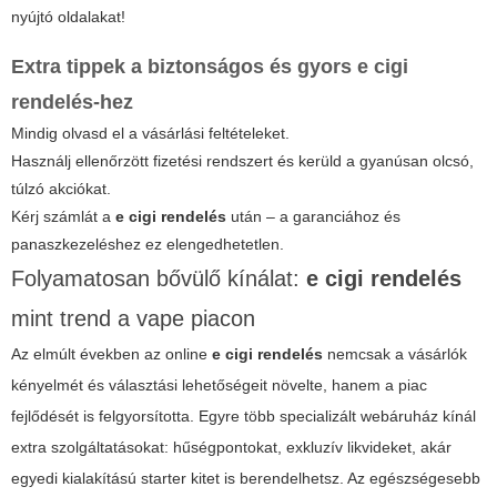
nyújtó oldalakat!
Extra tippek a biztonságos és gyors
e cigi
rendelés
-hez
Mindig olvasd el a vásárlási feltételeket.
Használj ellenőrzött fizetési rendszert és kerüld a gyanúsan olcsó,
túlzó akciókat.
Kérj számlát a
e cigi rendelés
után – a garanciához és
panaszkezeléshez ez elengedhetetlen.
Folyamatosan bővülő kínálat:
e cigi rendelés
mint trend a vape piacon
Az elmúlt években az online
e cigi rendelés
nemcsak a vásárlók
kényelmét és választási lehetőségeit növelte, hanem a piac
fejlődését is felgyorsította. Egyre több specializált webáruház kínál
extra szolgáltatásokat: hűségpontokat, exkluzív likvideket, akár
egyedi kialakítású starter kitet is berendelhetsz. Az egészségesebb