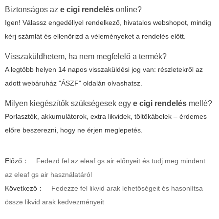
Biztonságos az
e cigi rendelés
online?
Igen! Válassz engedéllyel rendelkező, hivatalos webshopot, mindig
kérj számlát és ellenőrizd a véleményeket a rendelés előtt.
Visszaküldhetem, ha nem megfelelő a termék?
A legtöbb helyen 14 napos visszaküldési jog van: részletekről az
adott webáruház "ÁSZF" oldalán olvashatsz.
Milyen kiegészítők szükségesek egy
e cigi rendelés
mellé?
Porlasztók, akkumulátorok, extra likvidek, töltőkábelek – érdemes
előre beszerezni, hogy ne érjen meglepetés.
Előző：
Fedezd fel az eleaf gs air előnyeit és tudj meg mindent
az eleaf gs air használatáról
Következő：
Fedezze fel likvid arak lehetőségeit és hasonlítsa
össze likvid arak kedvezményeit