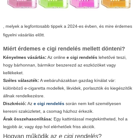
, melyek a legfontosabb tippek a 2024-es évben, és mire érdemes
figyelni vásárlás előtt.
Miért érdemes
e cigi rendelés
mellett dönteni?
Kényelmes vásárlás:
Az online
e cigi rendelés
lehetővé teszi,
hogy bárhonnan, bármikor beszerezd az eszközöket vagy
kellékeket.
Széles választék:
A webáruházakban gazdag kínálat vár:
különböző e-cigaretta modellek, likvidek, porlasztók és kiegészítők
állnak rendelkezésre.
Diszkréció:
Az
e cigi rendelés
során nem kell személyesen
keresni szaküzletet, a csomag házhoz érkezik.
Árak összehasonlítása:
Egy kattintással megtekintheted, hol a
legjobb ár, vagy épp hol elérhetőek friss akciók.
Hogyan működik az
e cigi rendelés
?