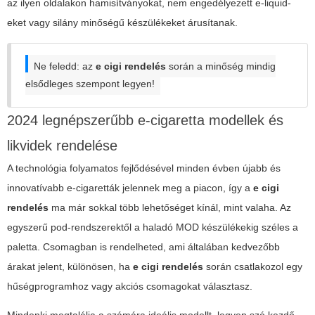
az ilyen oldalakon hamisítványokat, nem engedélyezett e-liquid-
eket vagy silány minőségű készülékeket árusítanak.
Ne feledd: az
e cigi rendelés
során a minőség mindig
elsődleges szempont legyen!
2024 legnépszerűbb e-cigaretta modellek és
likvidek rendelése
A technológia folyamatos fejlődésével minden évben újabb és
innovatívabb e-cigaretták jelennek meg a piacon, így a
e cigi
rendelés
ma már sokkal több lehetőséget kínál, mint valaha. Az
egyszerű pod-rendszerektől a haladó MOD készülékekig széles a
paletta. Csomagban is rendelheted, ami általában kedvezőbb
árakat jelent, különösen, ha
e cigi rendelés
során csatlakozol egy
hűségprogramhoz vagy akciós csomagokat választasz.