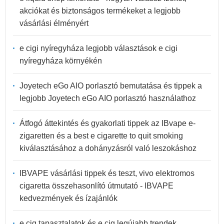
akciókat és biztonságos termékeket a legjobb
vásárlási élményért
e cigi nyíregyháza legjobb választások e cigi
nyíregyháza környékén
Joyetech eGo AIO porlasztó bemutatása és tippek a
legjobb Joyetech eGo AIO porlasztó használathoz
Átfogó áttekintés és gyakorlati tippek az IBvape e-
zigaretten és a best e cigarette to quit smoking
kiválasztásához a dohányzásról való leszokáshoz
IBVAPE vásárlási tippek és teszt, vivo elektromos
cigaretta összehasonlító útmutató - IBVAPE
kedvezmények és ízajánlók
e cig tapasztalatok és e cig legújabb trendek