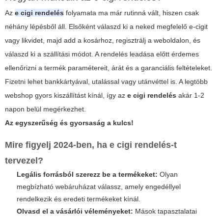
Az
e cigi rendelés
folyamata ma már rutinná vált, hiszen csak
néhány lépésből áll. Elsőként válaszd ki a neked megfelelő e-cigit
vagy likvidet, majd add a kosárhoz, regisztrálj a weboldalon, és
válaszd ki a szállítási módot. A rendelés leadása előtt érdemes
ellenőrizni a termék paramétereit, árát és a garanciális feltételeket.
Fizetni lehet bankkártyával, utalással vagy utánvéttel is. A legtöbb
webshop gyors kiszállítást kínál, így az
e cigi rendelés
akár 1-2
napon belül megérkezhet.
Az egyszerűség és gyorsaság a kulcs!
Mire figyelj 2024-ben, ha
e cigi rendelés
-t
tervezel?
Legális forrásból szerezz be a termékeket:
Olyan
megbízható webáruházat válassz, amely engedéllyel
rendelkezik és eredeti termékeket kínál.
Olvasd el a vásárlói véleményeket:
Mások tapasztalatai