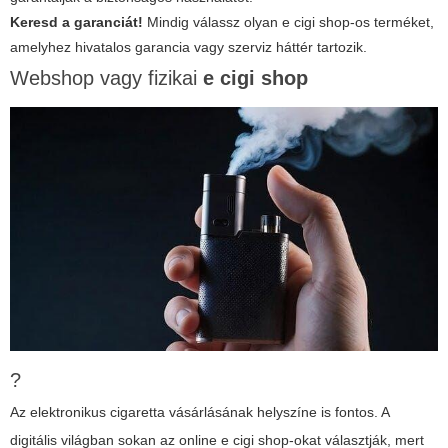
Keresd a garanciát!
Mindig válassz olyan
e cigi shop
-os terméket,
amelyhez hivatalos garancia vagy szerviz háttér tartozik.
Webshop vagy fizikai
e cigi shop
?
Az elektronikus cigaretta vásárlásának helyszíne is fontos. A
digitális világban sokan az online
e cigi shop
-okat választják, mert