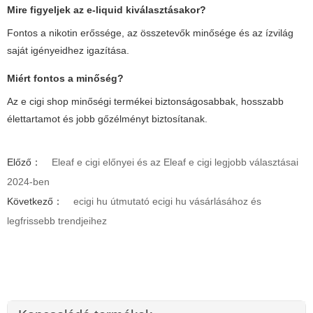
Mire figyeljek az e-liquid kiválasztásakor?
Fontos a nikotin erőssége, az összetevők minősége és az ízvilág
saját igényeidhez igazítása.
Miért fontos a minőség?
Az
e cigi shop
minőségi termékei biztonságosabbak, hosszabb
élettartamot és jobb gőzélményt biztosítanak.
Előző：
Eleaf e cigi előnyei és az Eleaf e cigi legjobb választásai
2024-ben
Következő：
ecigi hu útmutató ecigi hu vásárlásához és
legfrissebb trendjeihez