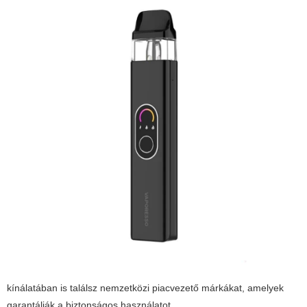
kínálatában is találsz nemzetközi piacvezető márkákat, amelyek
garantálják a biztonságos használatot.