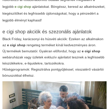
legjobb
e cigi shop
ajánlatokat. Böngéssz, keresd az alkatrészeket,
kiegészítőket és legfrissebb újdonságokat, hogy a pénzedért a
legjobb élményt kaphasd!
e cigi shop
akciók és szezonális ajánlatok
Black Friday, karácsonyi és húsvéti akciók:
Ezeken az alkalmakon
az
e cigi shop
rengeteg terméket kínál kedvezményes áron.
Új termékek bemutatói:
Gyakran előfordul, hogy az
e cigi shop
webáruházak vagy üzletek exkluzív ajánlatot tesznek a legfrissebb
készülékekre, e-liquidekre, tartozékokra.
Hűségprogramok:
Regisztrálva pontgyűjtéssel, visszatérő vásárlói
bónuszokkal élhetsz.