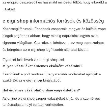
az e-liquid összetevőit és használd minőségi töltőt, hogy elkerüld a
hibákat!
e cigi shop
információs források és közösség
Közösségi fórumok, Facebook-csoportok, magyar és külföldi vape
blogok segítenek abban, hogy mindig naprakész legyen az e-
cigaretta világában. Csatlakozz, kérdezz, ossz meg tapasztalatot,
és böngéssz az
e cigi shop
legfrissebb ajánlatai között!
Gyakori kérdések az
e cigi shop
-ról
Milyen készüléket érdemes elsőként vásárolni?
Kezdőknek a pod rendszerű, egyszerűbb modelleket ajánlják a
szakértők az
e cigi shop
kínálatából.
Hol érdemes vásárolni: online vagy üzletben?
Az online
e cigi shop
szuper választékot kínál, de a személyes
tanácsadás a helyi boltban verhetetlen.