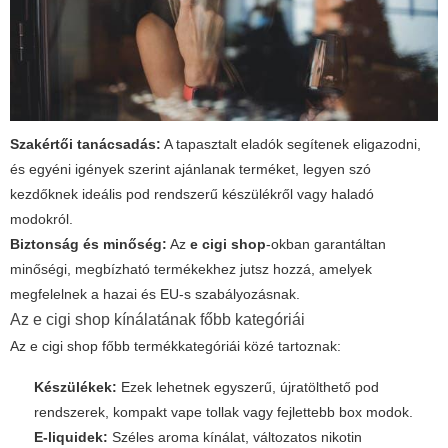
Szakértői tanácsadás:
A tapasztalt eladók segítenek eligazodni,
és egyéni igények szerint ajánlanak terméket, legyen szó
kezdőknek ideális pod rendszerű készülékről vagy haladó
modokról.
Biztonság és minőség:
Az
e cigi shop
-okban garantáltan
minőségi, megbízható termékekhez jutsz hozzá, amelyek
megfelelnek a hazai és EU-s szabályozásnak.
Az
e cigi shop
kínálatának főbb kategóriái
Az
e cigi shop
főbb termékkategóriái közé tartoznak:
Készülékek:
Ezek lehetnek egyszerű, újratölthető pod
rendszerek, kompakt vape tollak vagy fejlettebb box modok.
E-liquidek:
Széles aroma kínálat, változatos nikotin