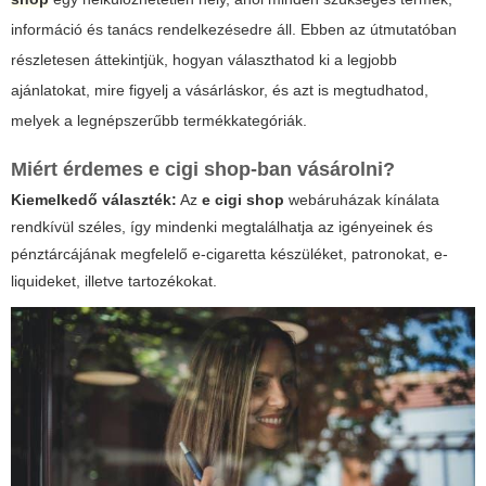
információ és tanács rendelkezésedre áll. Ebben az útmutatóban
részletesen áttekintjük, hogyan választhatod ki a legjobb
ajánlatokat, mire figyelj a vásárláskor, és azt is megtudhatod,
melyek a legnépszerűbb termékkategóriák.
Miért érdemes
e cigi shop
-ban vásárolni?
Kiemelkedő választék:
Az
e cigi shop
webáruházak kínálata
rendkívül széles, így mindenki megtalálhatja az igényeinek és
pénztárcájának megfelelő e-cigaretta készüléket, patronokat, e-
liquideket, illetve tartozékokat.