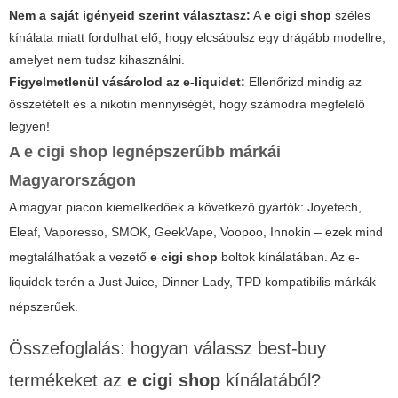
Nem a saját igényeid szerint választasz:
A
e cigi shop
széles
kínálata miatt fordulhat elő, hogy elcsábulsz egy drágább modellre,
amelyet nem tudsz kihasználni.
Figyelmetlenül vásárolod az e-liquidet:
Ellenőrizd mindig az
összetételt és a nikotin mennyiségét, hogy számodra megfelelő
legyen!
A
e cigi shop
legnépszerűbb márkái
Magyarországon
A magyar piacon kiemelkedőek a következő gyártók: Joyetech,
Eleaf, Vaporesso, SMOK, GeekVape, Voopoo, Innokin – ezek mind
megtalálhatóak a vezető
e cigi shop
boltok kínálatában. Az e-
liquidek terén a Just Juice, Dinner Lady, TPD kompatibilis márkák
népszerűek.
Összefoglalás: hogyan válassz best-buy
termékeket az
e cigi shop
kínálatából?