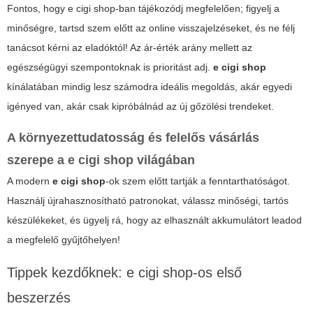
Fontos, hogy
e cigi shop
-ban tájékozódj megfelelően; figyelj a
minőségre, tartsd szem előtt az online visszajelzéseket, és ne félj
tanácsot kérni az eladóktól! Az ár-érték arány mellett az
egészségügyi szempontoknak is prioritást adj.
e cigi shop
kínálatában mindig lesz számodra ideális megoldás, akár egyedi
igényed van, akár csak kipróbálnád az új gőzölési trendeket.
A környezettudatosság és felelős vásárlás
szerepe a
e cigi shop
világában
A modern
e cigi shop
-ok szem előtt tartják a fenntarthatóságot.
Használj újrahasznosítható patronokat, válassz minőségi, tartós
készülékeket, és ügyelj rá, hogy az elhasznált akkumulátort leadod
a megfelelő gyűjtőhelyen!
Tippek kezdőknek:
e cigi shop
-os első
beszerzés