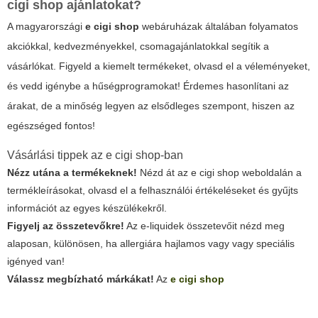
cigi shop
ajánlatokat?
A magyarországi
e cigi shop
webáruházak általában folyamatos
akciókkal, kedvezményekkel, csomagajánlatokkal segítik a
vásárlókat. Figyeld a kiemelt termékeket, olvasd el a véleményeket,
és vedd igénybe a hűségprogramokat! Érdemes hasonlítani az
árakat, de a minőség legyen az elsődleges szempont, hiszen az
egészséged fontos!
Vásárlási tippek az
e cigi shop
-ban
Nézz utána a termékeknek!
Nézd át az
e cigi shop
weboldalán a
termékleírásokat, olvasd el a felhasználói értékeléseket és gyűjts
információt az egyes készülékekről.
Figyelj az összetevőkre!
Az e-liquidek összetevőit nézd meg
alaposan, különösen, ha allergiára hajlamos vagy vagy speciális
igényed van!
Válassz megbízható márkákat!
Az
e cigi shop