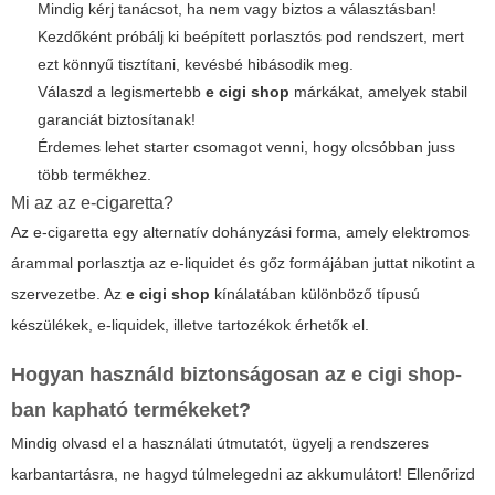
Mindig kérj tanácsot, ha nem vagy biztos a választásban!
Kezdőként próbálj ki beépített porlasztós pod rendszert, mert
ezt könnyű tisztítani, kevésbé hibásodik meg.
Válaszd a legismertebb
e cigi shop
márkákat, amelyek stabil
garanciát biztosítanak!
Érdemes lehet starter csomagot venni, hogy olcsóbban juss
több termékhez.
Mi az az e-cigaretta?
Az e-cigaretta egy alternatív dohányzási forma, amely elektromos
árammal porlasztja az e-liquidet és gőz formájában juttat nikotint a
szervezetbe. Az
e cigi shop
kínálatában különböző típusú
készülékek, e-liquidek, illetve tartozékok érhetők el.
Hogyan használd biztonságosan az
e cigi shop
-
ban kapható termékeket?
Mindig olvasd el a használati útmutatót, ügyelj a rendszeres
karbantartásra, ne hagyd túlmelegedni az akkumulátort! Ellenőrizd