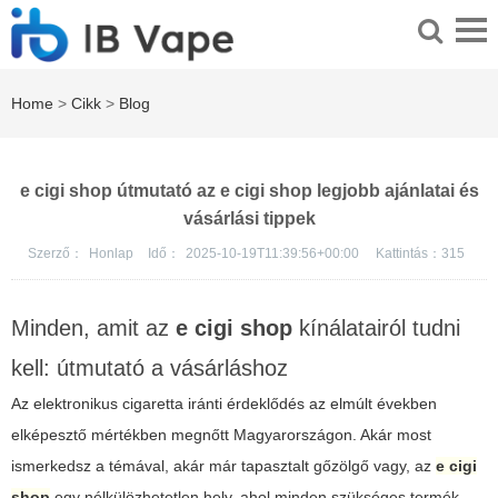
Home
>
Cikk
>
Blog
e cigi shop útmutató az e cigi shop legjobb ajánlatai és
vásárlási tippek
Szerző：
Honlap
Idő：
2025-10-19T11:39:56+00:00
Kattintás：
315
Minden, amit az
e cigi shop
kínálatairól tudni
kell: útmutató a vásárláshoz
Az elektronikus cigaretta iránti érdeklődés az elmúlt években
elképesztő mértékben megnőtt Magyarországon. Akár most
ismerkedsz a témával, akár már tapasztalt gőzölgő vagy, az
e cigi
shop
egy nélkülözhetetlen hely, ahol minden szükséges termék,