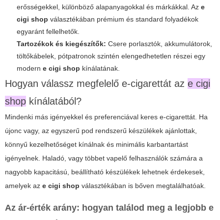
erősségekkel, különböző alapanyagokkal és márkákkal. Az
e
cigi shop
választékában prémium és standard folyadékok
egyaránt fellelhetők.
Tartozékok és kiegészítők:
Csere porlasztók, akkumulátorok,
töltőkábelek, pótpatronok szintén elengedhetetlen részei egy
modern
e cigi shop
kínálatának.
Hogyan válassz megfelelő e-cigarettát az
e cigi
shop
kínálatából?
Mindenki más igényekkel és preferenciával keres e-cigarettát. Ha
újonc vagy, az egyszerű pod rendszerű készülékek ajánlottak,
könnyű kezelhetőséget kínálnak és minimális karbantartást
igényelnek. Haladó, vagy többet vapelő felhasználók számára a
nagyobb kapacitású, beállítható készülékek lehetnek érdekesek,
amelyek az
e cigi shop
választékában is bőven megtalálhatóak.
Az ár-érték arány: hogyan találod meg a legjobb
e