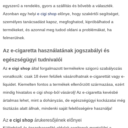
egyszerű a rendelés, gyors a szállítás és bővebb a választék.
Azonban egy helyi
e cigi shop
előnye, hogy szakértői segítséget,
személyes tanácsadást kapsz, megfoghatod, kipróbálhatod a
termékeket, és azonnal meg tudod oldani a problémákat, ha
felmerülnek.
Az e-cigaretta használatának jogszabályi és
egészségügyi tudnivalói
Az
e cigi shop
által forgalmazott termékekre szigorú szabályozás
vonatkozik: csak 18 éven felüliek vásárolhatnak e-cigarettát vagy e-
liquidet. Kiemelten fontos a termékek ellenőrzött származása, ezért
mindig hivatalos
e cigi shop
-ból vásárolj! Az e-cigaretta kevésbé
ártalmas lehet, mint a dohányzás, de egészségügyi kockázatai még
tisztázás alatt állnak, mindenki saját felelősségére használja!
Az
e cigi shop
árukeresőjének előnyei
Különböző ár-összehasonlító oldalak segítenek megtalálni a