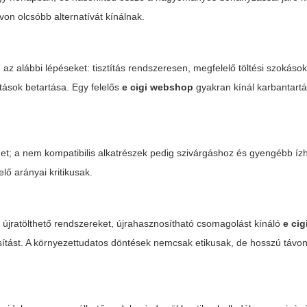
n olcsóbb alternatívát kínálnak.
alábbi lépéseket: tisztítás rendszeresen, megfelelő töltési szokások
ítások betartása. Egy felelős
e cigi webshop
gyakran kínál karbantartá
het; a nem kompatibilis alkatrészek pedig szivárgáshoz és gyengébb íz
lő arányai kritikusak.
z újratölthető rendszereket, újrahasznosítható csomagolást kínáló
e ci
ítást. A környezettudatos döntések nemcsak etikusak, de hosszú távo