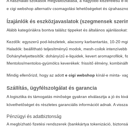
A használati szokások megváltoztatása, a nagyobb kiszerelésű e-l
e cigi webshop
alternatív csomagolási lehetőségeket és újrahasznos
Ízajánlók és eszközjavaslatok (szegmensek szerin
Alább kategóriákra bontva találsz tippeket és általános ajánlásokat:
Kezdők: egyszerű pod-készletek, alacsony karbantartás, 10-20 mg/m
Haladók: beállítható teljesítményű modok, mesh-coilok intenzíveb
Dohányhelyettesítők: dohányízű e-liquidek, kevert aro­ma­profilok, f
Mentolos/mentolos-gyümölcs keverékek: frissítő élmény, kombinál
Mindig ellenőrizd, hogy az adott
e cigi webshop
kínál-e minta- vag
Szállítás, ügyfélszolgálat és garancia
A logisztika és támogatás minősége gyakran elválasztja a jó és ki
követhetőséget és részletes garanciális információt adnak. A vissz
Pénzügyi és adatbiztonság
A megbízható fizetési rendszerek (bankkártya tokenizáció, biztons