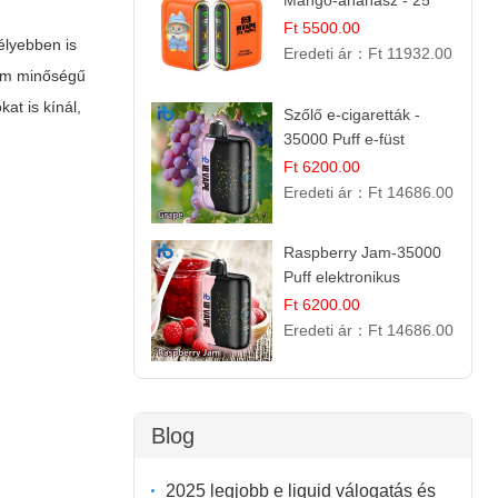
Mangó-ananász - 25
000 befújás
Ft 5500.00
élyebben is
Eredeti ár：
Ft 11932.00
ium minőségű
at is kínál,
Szőlő e-cigaretták -
35000 Puff e-füst
Ft 6200.00
Eredeti ár：
Ft 14686.00
Raspberry Jam-35000
Puff elektronikus
cigaretta (Ibvape Bar)
Ft 6200.00
Eredeti ár：
Ft 14686.00
Blog
2025 legjobb e liquid válogatás és