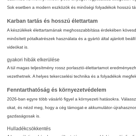
Sok esetben a modern eszközök és minőségi folyadékok hosszú távo
Karban tartás és hosszú élettartam
A készülékek élettartamának meghosszabbítása érdekében kövesd az 
minősített pótalkatrészek használata és a gyártó által ajánlott beáll
videókat is.
gyakori hibák elkerülése
A túl magas teljesítmény rossz porlasztó-élettartamot eredményez
vezethetnek. A helyes tekercselési technika és a folyadékok megfele
Fenntarthatóság és környezetvédelem
2026-ban egyre több vásárló figyel a környezeti hatásokra. Válass
okat, és nézd meg, hogy a cég támogat-e akkumulátor-újrahasznos
gazdaságosak is.
Hulladékcsökkentés