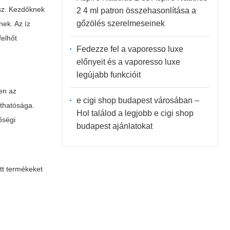
tsz. Kezdőknek
2 4 ml patron összehasonlítása a
gőzölés szerelmeseinek
ek. Az íz
felhőt
Fedezze fel a vaporesso luxe
előnyeit és a vaporesso luxe
legújabb funkcióit
en az
e cigi shop budapest városában –
áthatósága.
Hol találod a legjobb e cigi shop
őségi
budapest ajánlatokat
tt termékeket