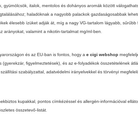
ek, gyümölcsök, italok, mentolos és dohányos aromák között válogatha
egtalálásához; haladóknak a nagyobb palackok gazdaságosabbak lehetn
kek élesebb ízüket adják át, míg a nagy VG-tartalom lágyabb, sűrűbb 
az arányokat, valamint a nikotin-tartalmat mg/ml-ben.
gyarországon és az EU-ban is fontos, hogy a
e cigi webshop
megfelelj
 (gyerekzár, figyelmeztetések), és az e-folyadékok összetételének átl
 szállítási szabályzattal, adatvédelmi irányelvekkel és törvényi megfelel
kbiztos kupakkal, pontos címkézéssel és allergén-információval elláto
zletes összetevő-listát.