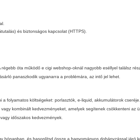
al.
 átutalás) és biztonságos kapcsolat (HTTPS).
 A régebb óta működő
e cigi webshop
-oknál nagyobb eséllyel találsz rés
vásárló panaszkodik ugyanarra a problémára, az intő jel lehet.
i a folyamatos költségeket: porlasztók, e-liquid, akkumulátorok cseréje
t vagy kombinált kedvezményeket, amelyek segítenek csökkenteni az ü
k vagy időszakos kedvezmények.
egy hónapban, és hasonlítsd össze a hagyományos dohányzással járó k