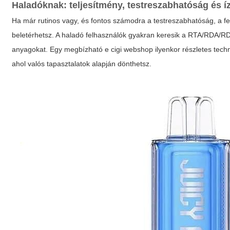
Haladóknak: teljesítmény, testreszabhatóság és í
Ha már rutinos vagy, és fontos számodra a testreszabhatóság, a fes
beletérhetsz. A haladó felhasználók gyakran keresik a RTA/RDA/R
anyagokat. Egy megbízható
e cigi webshop
ilyenkor részletes techn
ahol valós tapasztalatok alapján dönthetsz.