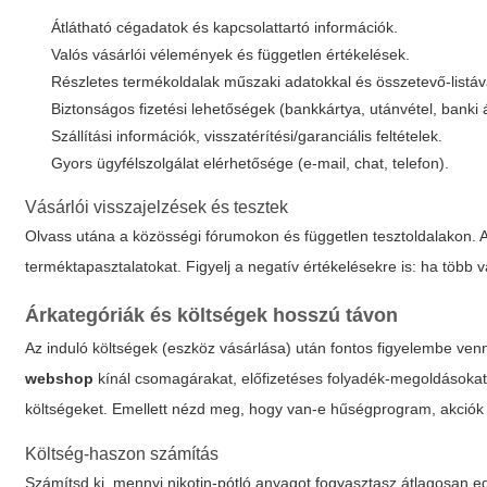
Átlátható cégadatok és kapcsolattartó információk.
Valós vásárlói vélemények és független értékelések.
Részletes termékoldalak műszaki adatokkal és összetevő-listáv
Biztonságos fizetési lehetőségek (bankkártya, utánvétel, banki
Szállítási információk, visszatérítési/garanciális feltételek.
Gyors ügyfélszolgálat elérhetősége (e-mail, chat, telefon).
Vásárlói visszajelzések és tesztek
Olvass utána a közösségi fórumokon és független tesztoldalakon.
terméktapasztalatokat. Figyelj a negatív értékelésekre is: ha több 
Árkategóriák és költségek hosszú távon
Az induló költségek (eszköz vásárlása) után fontos figyelembe venn
webshop
kínál csomagárakat, előfizetéses folyadék-megoldásoka
költségeket. Emellett nézd meg, hogy van-e hűségprogram, akció
Költség-haszon számítás
Számítsd ki, mennyi nikotin-pótló anyagot fogyasztasz átlagosan 