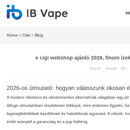
H
Home
>
Cikk
>
Blog
e cigi webshop ajánló 2026, finom íz
Szerző：
Honlap
Idő：
2026-os útmutató: hogyan válasszunk okosan é
A modern nikotinos és nikotinmentes alternatívák világában egy jól
átfogó útmutatóban részletesen feltárjuk, mire érdemes figyelni, h
legmegfelelőbbek kezdőknek és haladóknak egyaránt. A célunk, ho
érték aránytól a garanciáig és a jogi háttérig.