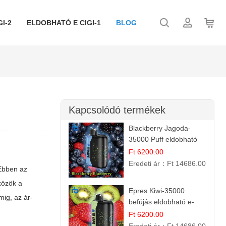
I-2
ELDOBHATÓ E CIGI-1
BLOG
Kapcsolódó termékek
Blackberry Jagoda-
35000 Puff eldobható
vape
Ft 6200.00
Eredeti ár：
Ft 14686.00
 Ebben az
közök a
Epres Kiwi-35000
ig, az ár-
befújás eldobható e-
cigaretta
Ft 6200.00