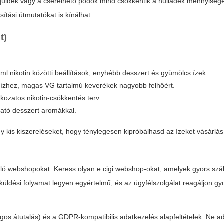
iquidek vagy a cserélhető podok mind csökkentik a hulladék mennyiségé
ítási útmutatókat is kínálhat.
t)
l nikotin közötti beállítások, enyhébb desszert és gyümölcs ízek.
b ízhez, magas VG tartalmú keverékek nagyobb felhőért.
okozatos nikotin-csökkentés terv.
ható desszert aromákkal.
y kis kiszereléseket, hogy ténylegesen kipróbálhasd az ízeket vásárlás 
váló webshopokat. Keress olyan
e cigi webshop
-okat, amelyek gyors szá
aküldési folyamat legyen egyértelmű, és az ügyfélszolgálat reagáljon gy
ágos átutalás) és a GDPR-kompatibilis adatkezelés alapfeltételek. Ne 