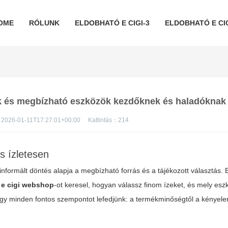
OME
RÓLUNK
ELDOBHATÓ E CIGI-3
ELDOBHATÓ E CIG
ek és megbízható eszközök kezdőknek és haladóknak
2026-01-11T17:27:01+00:00
Kattintás：
214
s ízletesen
 informált döntés alapja a megbízható forrás és a tájékozott választás.
a
e cigi webshop
-ot keresel, hogyan válassz finom ízeket, és mely esz
gy minden fontos szempontot lefedjünk: a termékminőségtől a kényelem