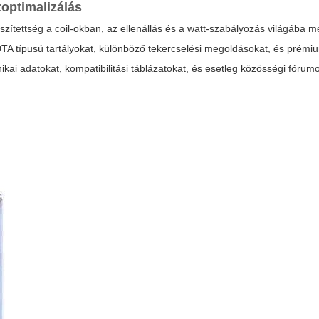
zoptimalizálás
zítettség a coil-okban, az ellenállás és a watt-szabályozás világába m
DTA típusú tartályokat, különböző tekercselési megoldásokat, és prém
ikai adatokat, kompatibilitási táblázatokat, és esetleg közösségi fórumok