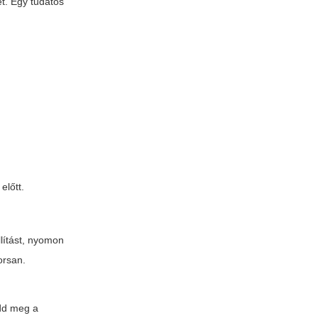
t. Egy tudatos
előtt.
llítást, nyomon
orsan.
add meg a