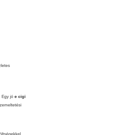
zletes
. Egy jó
e cigi
zemeltetési
öltségekkel.