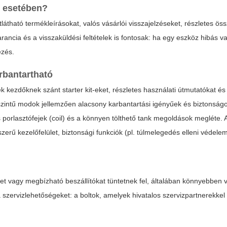
p
esetében?
látható termékleírásokat, valós vásárlói visszajelzéseket, részletes öss
arancia és a visszaküldési feltételek is fontosak: ha egy eszköz hibás 
ézés.
rbantartható
k kezdőknek szánt starter kit-eket, részletes használati útmutatókat és
szintű modok jellemzően alacsony karbantartási igényűek és biztonság
 porlasztófejek (coil) és a könnyen tölthető tank megoldások megléte.
rű kezelőfelület, biztonsági funkciók (pl. túlmelegedés elleni védelem
et vagy megbízható beszállítókat tüntetnek fel, általában könnyebben v
 a szervizlehetőségeket: a boltok, amelyek hivatalos szervizpartnerekke