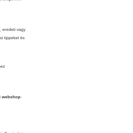
, eredeti vagy
si tippeket és
hez
gi webshop
-
n