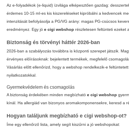
Az e-folyadékok (e-liquid) ízvilága elképesztően gazdag: desszert
érdemes 10-15 ml-es kis kiszereléseket kipróbálni a kedvencek m
intenzitását befolyásolja a PG/VG arány: magas PG-csúcsos keveré
eredményez. Egy jó
e cigi webshop
részletesen feltünteti ezeket 
Biztonság és törvényi háttér 2026-ban
2026-ban a szabályozás továbbra is központi szerepet játszik. Ma
érvényes előírásoknak: bejelentett termékek, megfelelő csomagolás
Vásárlás előtt ellenőrizd, hogy a webshop rendelkezik-e feltüntetett
nyilatkozatokkal.
Gyermekvédelem és csomagolás
A biztonság érdekében minden megbízható
e cigi webshop
gyerme
kínál. Ha allergiád van bizonyos aromakomponensekre, keresd a rés
Hogyan találjunk megbízható
e cigi webshop
-ot?
Íme egy ellenőrző lista, amely segít kiszűrni a jó webshopokat: