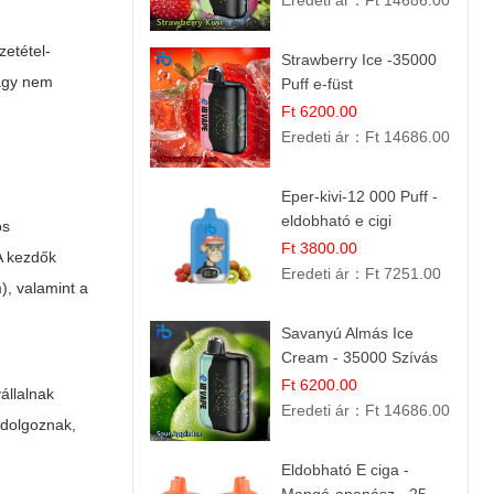
Eredeti ár：
Ft 14686.00
zetétel-
Strawberry Ice -35000
vagy nem
Puff e-füst
Ft 6200.00
Eredeti ár：
Ft 14686.00
Eper-kivi-12 000 Puff -
eldobható e cigi
os
Ft 3800.00
 A kezdők
Eredeti ár：
Ft 7251.00
), valamint a
Savanyú Almás Ice
Cream - 35000 Szívás
elektromos cigi
Ft 6200.00
állalnak
Eredeti ár：
Ft 14686.00
l dolgoznak,
Eldobható E ciga -