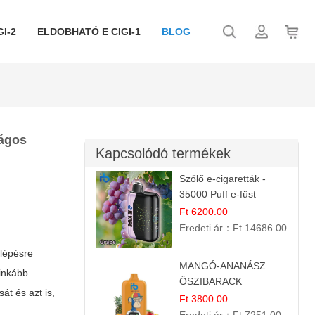
I-2
ELDOBHATÓ E CIGI-1
BLOG
ságos
Kapcsolódó termékek
Szőlő e-cigaretták -
35000 Puff e-füst
Ft 6200.00
Eredeti ár：
Ft 14686.00
 lépésre
MANGÓ-ANANÁSZ
ginkább
ŐSZIBARACK
t és azt is,
elektromos cigi – 12
Ft 3800.00
000 befújás