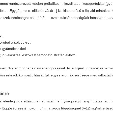
demes rendszerezett módon próbálkozni: kezdj alap ízcsoportokkal (gy
ókat. Egy jó praxis: először vásárolj kis kiszerelésű
e liquid
mintákat, 
es ízek tartósságát és utóízét — ezek kulcsfontosságúak hosszabb has
k.
ereted a sok cukrot.
ik gyümölcsökkel.
jó választás leszokást támogató stratégiákhoz.
zerűen: 1-2 komponens összehangolásával. Az
e liquid
fórumok és közö
z összetevők kompatibilitását (pl. egyes aromák sűrűsége megváltoztat
pésre
a jelenleg cigarettázol, a napi szál mennyiség segít iránymutatást adni 
sony függőség esetén 0–3 mg/ml, átlagos függőségnél 6–12 mg/ml, erős