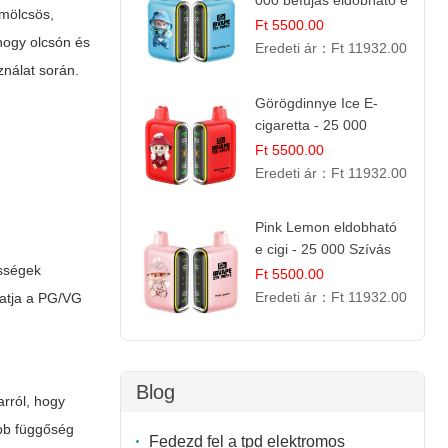
000 befújás eldobható e
ümölcsös,
cigi
Ft 5500.00
hogy olcsón és
Eredeti ár：
Ft 11932.00
ználat során.
Görögdinnye Ice E-
cigaretta - 25 000
befújás
Ft 5500.00
Eredeti ár：
Ft 11932.00
Pink Lemon eldobható
e cigi - 25 000 Szívás
sségek
Ft 5500.00
Eredeti ár：
Ft 11932.00
hatja a PG/VG
Blog
arról, hogy
ebb függőség
Fedezd fel a tpd elektromos