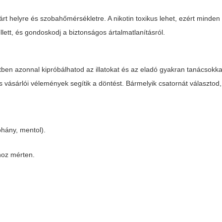
rt helyre és szobahőmérsékletre. A nikotin toxikus lehet, ezért minden
ellett, és gondoskodj a biztonságos ártalmatlanításról.
etben azonnal kipróbálhatod az illatokat és az eladó gyakran tanácsokkal
 vásárlói vélemények segítik a döntést. Bármelyik csatornát választod,
ohány, mentol).
dhoz mérten.