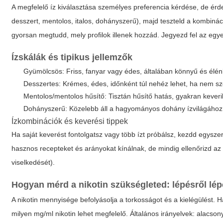
A megfelelő íz kiválasztása személyes preferencia kérdése, de ér
desszert, mentolos, italos, dohányszerű), majd teszteld a kombináci
gyorsan megtudd, mely profilok illenek hozzád. Jegyezd fel az egy
Ízskálák és tipikus jellemzők
Gyümölcsös: Friss, fanyar vagy édes, általában könnyű és élén
Desszertes: Krémes, édes, időnként túl nehéz lehet, ha nem sz
Mentolos/mentolos hűsítő: Tisztán hűsítő hatás, gyakran kever
Dohányszerű: Közelebb áll a hagyományos dohány ízvilágához; 
Ízkombinációk és keverési tippek
Ha saját keverést fontolgatsz vagy több ízt próbálsz, kezdd egys
hasznos recepteket és arányokat kínálnak, de mindig ellenőrizd a
viselkedését).
Hogyan mérd a nikotin szükségleted: lépésről lé
A nikotin mennyisége befolyásolja a torkosságot és a kielégülést. H
milyen mg/ml nikotin lehet megfelelő. Általános irányelvek: alac