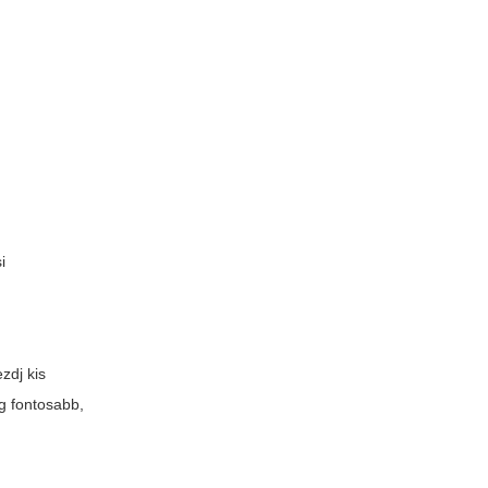
i
zdj kis
ig fontosabb,