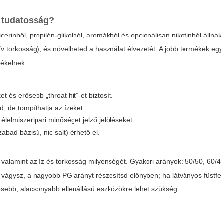
 a tudatosság?
cerinből, propilén-glikolból, aromákból és opcionálisan nikotinból állna
zív torkosság), és növelheted a használat élvezetét. A jobb termékek e
lékelnek.
t és erősebb „throat hit”-et biztosít.
d, de tompíthatja az ízeket.
 élelmiszeripari minőséget jelző jelöléseket.
ad bázisú, nic salt) érhető el.
valamint az íz és torkosság milyenségét. Gyakori arányok: 50/50, 60/4
vágysz, a nagyobb PG arányt részesítsd előnyben; ha látványos füstfel
ebb, alacsonyabb ellenállású eszközökre lehet szükség.