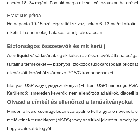
esetén 18–24 mg/ml. Fontold meg a nic salt változatokat, ha erőseb
Praktikus példa
Ha naponta 10-15 szál cigarettát szívsz, sokan 6–12 mg/ml nikotint
nikotint; ha nem elég hatásos, emelj fokozatosan.
Biztonságos összetevők és mit kerülj
Az
e liquid
vásárlásának egyik kulcsa az összetevők átláthatósága
tartalmú termékeket — bizonyos ízfokozók tüdőkárosodást okozhat
ellenőrzött forrásból származó PG/VG komponenseket.
Előnyös: USP vagy gyógyszerkönyvi (Ph.Eur., USP) minőségű PG/VG
Kerülendő: ismeretlen keverők, nem ellenőrzött adalékok, diacetil is
Olvasd a címkét és ellenőrizd a tanúsítványokat
Minden
e liquid
csomagolásán szerepelnie kell a gyártó nevének, ös
mellékelnek terméklapot (MSDS) vagy analitikai jelentést, amely iga
hogy óvatosabb legyél.