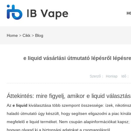
H
Home
>
Cikk
>
Blog
e liquid vásárlási útmutató lépésről lépésr
Szerző：
Honlap
Idő：
Áttekintés: mire figyelj, amikor e liquid választás 
Az
e liquid
kiválasztása több szempont összessége: ízek, nikotinszi
haladó útmutató úgy készült, hogy segítsen eligazodni a piac kínál
megfelelő
e liquid
terméket. Nem csupán alapinformációkat kapsz; m
hogyan olvasd ki a biztonsági adatokat a csomagolásról.