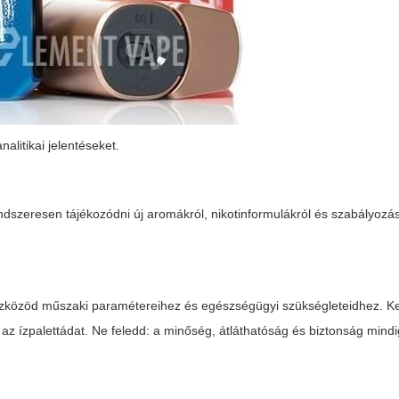
alitikai jelentéseket.
ndszeresen tájékozódni új aromákról, nikotinformulákról és szabályozás
eszközöd műszaki paramétereihez és egészségügyi szükségleteidhez. Ke
l az ízpalettádat. Ne feledd: a minőség, átláthatóság és biztonság mind