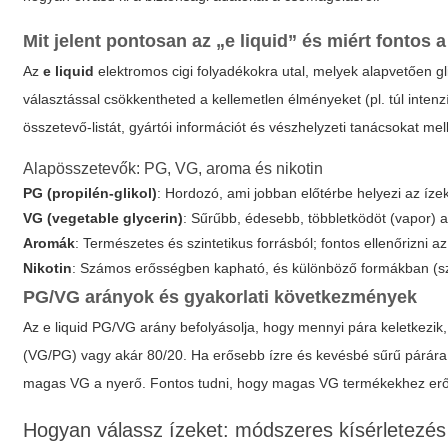
Mit jelent pontosan az „e liquid” és miért fontos
Az
e liquid
elektromos cigi folyadékokra utal, melyek alapvetően gli
választással csökkentheted a kellemetlen élményeket (pl. túl inten
összetevő-listát, gyártói információt és vészhelyzeti tanácsokat mel
Alapösszetevők: PG, VG, aroma és nikotin
PG (propilén-glikol)
: Hordozó, ami jobban előtérbe helyezi az ízeke
VG (vegetable glycerin)
: Sűrűbb, édesebb, többletködöt (vapor) a
Aromák
: Természetes és szintetikus forrásból; fontos ellenőrizni az
Nikotin
: Számos erősségben kapható, és különböző formákban (szab
PG/VG arányok és gyakorlati következmények
Az
e liquid
PG/VG arány befolyásolja, hogy mennyi pára keletkezik, 
(VG/PG) vagy akár 80/20. Ha erősebb ízre és kevésbé sűrű párára 
magas VG a nyerő. Fontos tudni, hogy magas VG termékekhez erős
Hogyan válassz ízeket: módszeres kísérletezés