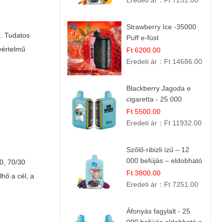
Eredeti ár：
Ft 7251.00
Strawberry Ice -35000
k. Tudatos
Puff e-füst
gyértelmű
Ft 6200.00
Eredeti ár：
Ft 14686.00
Blackberry Jagoda e
cigaretta - 25 000
szívás
Ft 5500.00
Eredeti ár：
Ft 11932.00
Szőlő-ribizli ízű – 12
000 befújás – eldobható
0, 70/30
e cigi
Ft 3800.00
hő a cél, a
Eredeti ár：
Ft 7251.00
Áfonyás fagylalt - 25