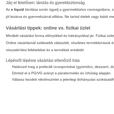
Járj el felelősen: tárolás és gyerekbiztonság
Az
e liquid
tárolása során ügyelj a gyermekbiztos csomagolásra, zá
jól lezárva és gyermekzárral ellátva. Ne tartsd ételek vagy italok m
Vásárlási tippek: online vs. fizikai üzlet
Mindkét vásárlási forma előnyökkel és hátrányokkal jár. Fizikai üzl
Online vásárlásnál szélesebb választék, részletes termékleírások és
visszatérítési feltételeket és a termékek eredetét.
Lépésről lépésre vásárlási ellenőrző lista
Határozd meg a preferált ízcsoportokat (gyümölcs, desszert, d
Döntsd el a PG/VG arányt a páratermelés és ízhűség alapján.
Válassz kezdeti nikotinszintet a jelenlegi dohányzási szokásai