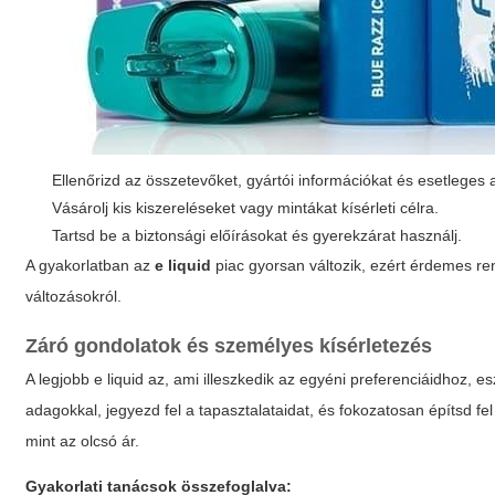
Ellenőrizd az összetevőket, gyártói információkat és esetleges an
Vásárolj kis kiszereléseket vagy mintákat kísérleti célra.
Tartsd be a biztonsági előírásokat és gyerekzárat használj.
A gyakorlatban az
e liquid
piac gyorsan változik, ezért érdemes re
változásokról.
Záró gondolatok és személyes kísérletezés
A legjobb
e liquid
az, ami illeszkedik az egyéni preferenciáidhoz, 
adagokkal, jegyezd fel a tapasztalataidat, és fokozatosan építsd fe
mint az olcsó ár.
Gyakorlati tanácsok összefoglalva: