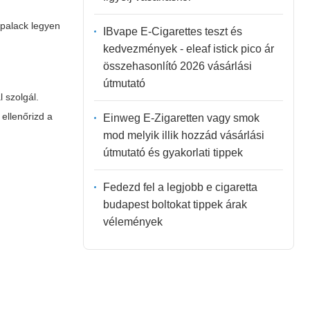
 palack legyen
IBvape E-Cigarettes teszt és
kedvezmények - eleaf istick pico ár
összehasonlító 2026 vásárlási
útmutató
 szolgál.
 ellenőrizd a
Einweg E-Zigaretten vagy smok
mod melyik illik hozzád vásárlási
útmutató és gyakorlati tippek
Fedezd fel a legjobb e cigaretta
budapest boltokat tippek árak
vélemények