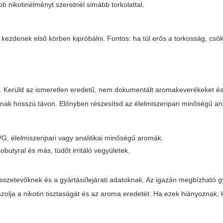
b nikotinélményt szeretnél simább torkolattal.
 kezdenek első körben kipróbálni. Fontos: ha túl erős a torkosság, csö
. Kerüld az ismeretlen eredetű, nem dokumentált aromakeverékeket és 
nak hosszú távon. Előnyben részesítsd az élelmiszeripari minőségű a
, élelmiszeripari vagy analitikai minőségű aromák.
obutyral és más, tüdőt irritáló vegyületek.
szetevőknek és a gyártási/lejárati adatoknak. Az igazán megbízható g
zolja a nikotin tisztaságát és az aroma eredetét. Ha ezek hiányoznak, k