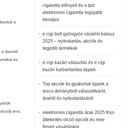
cigaretta előnyeit és a tpd
elektromos cigaretta legújabb
trendjeit
kkentsd a
e cigi bolt gyöngyös vásárlói kalauz
2025 – nyitvatartás, akciók és
legjobb termékek
a diacetil-
romákat és
e cigi kazán választás és e cigi
kazán karbantartási tippek
Top akciók és gyakorlati tippek a
tesco dohánybolt választékáról,
árairól és nyitvatartásáról
yártók
észülj arra,
elektromos cigaretta árak 2025 friss
áttekintés olcsó opciók és mire
figyelj vásárláskor