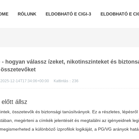
OME
RÓLUNK
ELDOBHATÓ E CIGI-3
ELDOBHATÓ E CIG
e - hogyan válassz ízeket, nikotinszinteket és bizton
összetevőket
2025-12-14T17:34:06+00:00
Kattintás：
236
előtt állsz
ntek, összetevők és biztonsági tanúsítványok. Ez a részletes, lépésről
atában, megérteni a címkék jelentését és megtalálni az igényeidnek le
egismerheted a különböző ízprofilok logikáját, a PG/VG arányok hatásá