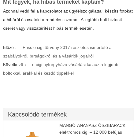
Mit tegyek, ha hibás terméket kaptam?
Azonnal vedd fel a kapcsolatot az ügyfélszolgálattal, készíts fotókat
a hibáról és csatold a rendelési számot. A legtöbb bolt biztosít
cserét vagy visszatérítést hibás termék esetén.
Előző：
Friss e cigi törvény 2017 részletes ismertető a
szabályokról, bírságokról és a vásárlók jogairól
Következő：
e cigi nyíregyháza vásárlási kalauz a legjobb
boltokkal, árakkal és kezdő tippekkel
Kapcsolódó termékek
MANGÓ-ANANÁSZ ŐSZIBARACK
elektromos cigi – 12 000 befújás