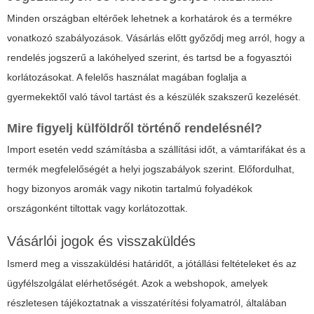
Minden országban eltérőek lehetnek a korhatárok és a termékre
vonatkozó szabályozások. Vásárlás előtt győződj meg arról, hogy a
rendelés jogszerű a lakóhelyed szerint, és tartsd be a fogyasztói
korlátozásokat. A felelős használat magában foglalja a
gyermekektől való távol tartást és a készülék szakszerű kezelését.
Mire figyelj külföldről történő rendelésnél?
Import esetén vedd számításba a szállítási időt, a vámtarifákat és a
termék megfelelőségét a helyi jogszabályok szerint. Előfordulhat,
hogy bizonyos aromák vagy nikotin tartalmú folyadékok
országonként tiltottak vagy korlátozottak.
Vásárlói jogok és visszaküldés
Ismerd meg a visszaküldési határidőt, a jótállási feltételeket és az
ügyfélszolgálat elérhetőségét. Azok a webshopok, amelyek
részletesen tájékoztatnak a visszatérítési folyamatról, általában