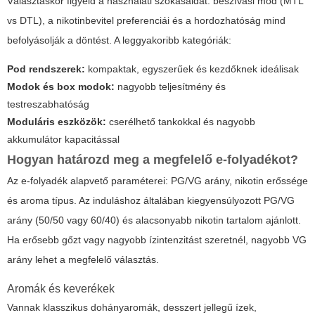
Választáskor figyeld a használati szokásaidat: beszívási mód (MTL
vs DTL), a nikotinbevitel preferenciái és a hordozhatóság mind
befolyásolják a döntést. A leggyakoribb kategóriák:
Pod rendszerek:
kompaktak, egyszerűek és kezdőknek ideálisak
Modok és box modok:
nagyobb teljesítmény és
testreszabhatóság
Moduláris eszközök:
cserélhető tankokkal és nagyobb
akkumulátor kapacitással
Hogyan határozd meg a megfelelő e-folyadékot?
Az e-folyadék alapvető paraméterei: PG/VG arány, nikotin erőssége
és aroma típus. Az induláshoz általában kiegyensúlyozott PG/VG
arány (50/50 vagy 60/40) és alacsonyabb nikotin tartalom ajánlott.
Ha erősebb gőzt vagy nagyobb ízintenzitást szeretnél, nagyobb VG
arány lehet a megfelelő választás.
Aromák és keverékek
Vannak klasszikus dohányaromák, desszert jellegű ízek,