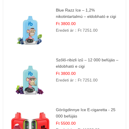
Blue Razz Ice – 1,2%
nikotintartalmú – eldobható e cigi
Ft 3800.00
Eredeti ár：
Ft 7251.00
Szőlő-ribizli ízű – 12 000 befújás –
eldobható e cigi
Ft 3800.00
Eredeti ár：
Ft 7251.00
Görögdinnye Ice E-cigaretta - 25
000 befújás
Ft 5500.00