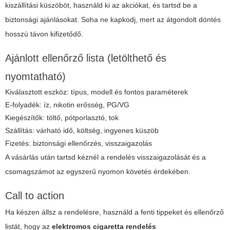
kiszállítási küszöböt, használd ki az akciókat, és tartsd be a
biztonsági ajánlásokat. Soha ne kapkodj, mert az átgondolt döntés
hosszú távon kifizetődő.
Ajánlott ellenőrző lista (letölthető és
nyomtatható)
Kiválasztott eszköz: típus, modell és fontos paraméterek
E-folyadék: íz, nikotin erősség, PG/VG
Kiegészítők: töltő, pótporlasztó, tok
Szállítás: várható idő, költség, ingyenes küszöb
Fizetés: biztonsági ellenőrzés, visszaigazolás
A vásárlás után tartsd kéznél a rendelés visszaigazolását és a
csomagszámot az egyszerű nyomon követés érdekében.
Call to action
Ha készen állsz a rendelésre, használd a fenti tippeket és ellenőrző
listát, hogy az
elektromos cigaretta rendelés