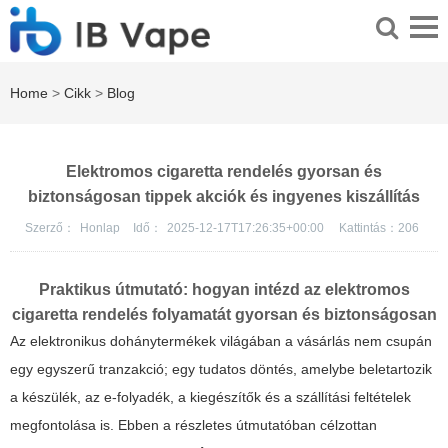
Home
>
Cikk
>
Blog
Elektromos cigaretta rendelés gyorsan és
biztonságosan tippek akciók és ingyenes kiszállítás
Szerző：
Honlap
Idő：
2025-12-17T17:26:35+00:00
Kattintás：
206
Praktikus útmutató: hogyan intézd az elektromos
cigaretta rendelés folyamatát gyorsan és biztonságosan
Az elektronikus dohánytermékek világában a vásárlás nem csupán
egy egyszerű tranzakció; egy tudatos döntés, amelybe beletartozik
a készülék, az e-folyadék, a kiegészítők és a szállítási feltételek
megfontolása is. Ebben a részletes útmutatóban célzottan