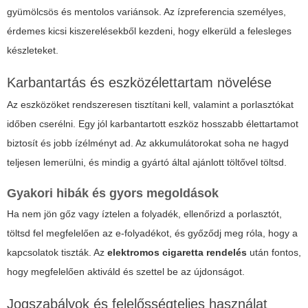
gyümölcsös és mentolos variánsok. Az ízpreferencia személyes,
érdemes kicsi kiszerelésekből kezdeni, hogy elkerüld a felesleges
készleteket.
Karbantartás és eszközélettartam növelése
Az eszközöket rendszeresen tisztítani kell, valamint a porlasztókat
időben cserélni. Egy jól karbantartott eszköz hosszabb élettartamot
biztosít és jobb ízélményt ad. Az akkumulátorokat soha ne hagyd
teljesen lemerülni, és mindig a gyártó által ajánlott töltővel töltsd.
Gyakori hibák és gyors megoldások
Ha nem jön gőz vagy íztelen a folyadék, ellenőrizd a porlasztót,
töltsd fel megfelelően az e-folyadékot, és győződj meg róla, hogy a
kapcsolatok tiszták. Az
elektromos cigaretta rendelés
után fontos,
hogy megfelelően aktiváld és szettel be az újdonságot.
Jogszabályok és felelősségteljes használat