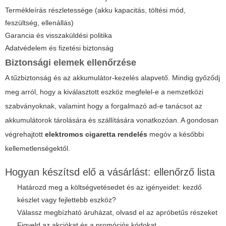
Termékleírás részletessége (akku kapacitás, töltési mód,
feszültség, ellenállás)
Garancia és visszaküldési politika
Adatvédelem és fizetési biztonság
Biztonsági elemek ellenőrzése
A tűzbiztonság és az akkumulátor-kezelés alapvető. Mindig győződj
meg arról, hogy a kiválasztott eszköz megfelel-e a nemzetközi
szabványoknak, valamint hogy a forgalmazó ad-e tanácsot az
akkumulátorok tárolására és szállítására vonatkozóan. A gondosan
végrehajtott
elektromos cigaretta rendelés
megóv a későbbi
kellemetlenségektől.
Hogyan készítsd elő a vásárlást: ellenőrző lista
Határozd meg a költségvetésedet és az igényeidet: kezdő
készlet vagy fejlettebb eszköz?
Válassz megbízható áruházat, olvasd el az apróbetűs részeket
Figyeld az akciókat és a promóciós kódokat