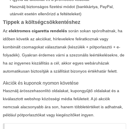
Használj biztonságos fizetési módot (bankkártya, PayPal,
utánvét esetén ellenőrizd a feltételeket)
Tippek a költségcsökkentéshez
Az
elektromos cigaretta rendelés
során sokan spórolhatnak, ha
időben követik az akciókat, hírlevelekre feliratkoznak vagy
kombinált csomagokat választanak (készülék + pótporlasztó + e-
folyadék). Gyakran érdemes várni a szezonális leértékelésekre, de
ha az ingyenes kiszállítás a cél, akkor egyes webáruházak
automatikusan biztosítják a szállítást bizonyos értékhatár felett.
Akciók és kuponok nyomon követése
Használj árösszehasonlító oldalakat, kupongyűjtő oldalakat és a
kiválasztott webshop közösségi média felületeit. A jó akciók
nemcsak alacsonyabb ára son, hanem többletértéket is adhatnak,
például pótporlasztókat vagy kiegészítőket ingyen.