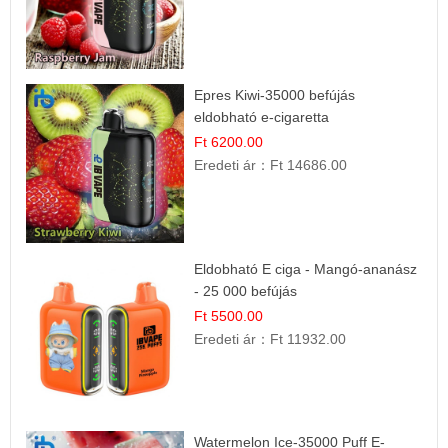
Epres Kiwi-35000 befújás
eldobható e-cigaretta
Ft 6200.00
Eredeti ár：
Ft 14686.00
Eldobható E ciga - Mangó-ananász
- 25 000 befújás
Ft 5500.00
Eredeti ár：
Ft 11932.00
Watermelon Ice-35000 Puff E-