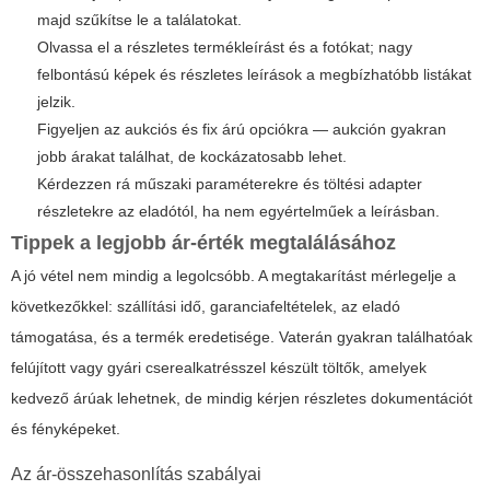
majd szűkítse le a találatokat.
Olvassa el a részletes termékleírást és a fotókat; nagy
felbontású képek és részletes leírások a megbízhatóbb listákat
jelzik.
Figyeljen az aukciós és fix árú opciókra — aukción gyakran
jobb árakat találhat, de kockázatosabb lehet.
Kérdezzen rá műszaki paraméterekre és töltési adapter
részletekre az eladótól, ha nem egyértelműek a leírásban.
Tippek a legjobb ár-érték megtalálásához
A jó vétel nem mindig a legolcsóbb. A megtakarítást mérlegelje a
következőkkel: szállítási idő, garanciafeltételek, az eladó
támogatása, és a termék eredetisége. Vaterán gyakran találhatóak
felújított vagy gyári cserealkatrésszel készült töltők, amelyek
kedvező árúak lehetnek, de mindig kérjen részletes dokumentációt
és fényképeket.
Az ár-összehasonlítás szabályai