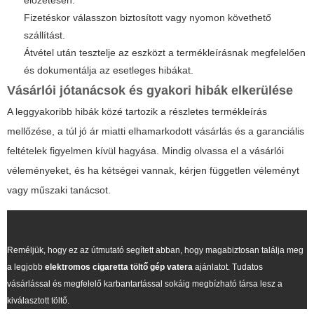
előzetesen.
Fizetéskor válasszon biztosított vagy nyomon követhető
szállítást.
Átvétel után tesztelje az eszközt a termékleírásnak megfelelően
és dokumentálja az esetleges hibákat.
Vásárlói jótanácsok és gyakori hibák elkerülése
A leggyakoribb hibák közé tartozik a részletes termékleírás
mellőzése, a túl jó ár miatti elhamarkodott vásárlás és a garanciális
feltételek figyelmen kívül hagyása. Mindig olvassa el a vásárlói
véleményeket, és ha kétségei vannak, kérjen független véleményt
vagy műszaki tanácsot.
Reméljük, hogy ez az útmutató segített abban, hogy magabiztosan találja meg
a legjobb
elektromos cigaretta töltő gép vatera
ajánlatot. Tudatos
vásárlással és megfelelő karbantartással sokáig megbízható társa lesz a
kiválasztott töltő.