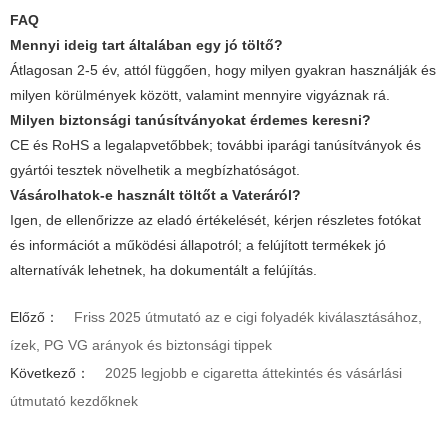
FAQ
Mennyi ideig tart általában egy jó töltő?
Átlagosan 2-5 év, attól függően, hogy milyen gyakran használják és
milyen körülmények között, valamint mennyire vigyáznak rá.
Milyen biztonsági tanúsítványokat érdemes keresni?
CE és RoHS a legalapvetőbbek; további iparági tanúsítványok és
gyártói tesztek növelhetik a megbízhatóságot.
Vásárolhatok-e használt töltőt a Vateráról?
Igen, de ellenőrizze az eladó értékelését, kérjen részletes fotókat
és információt a működési állapotról; a felújított termékek jó
alternatívák lehetnek, ha dokumentált a felújítás.
Előző：
Friss 2025 útmutató az e cigi folyadék kiválasztásához,
ízek, PG VG arányok és biztonsági tippek
Következő：
2025 legjobb e cigaretta áttekintés és vásárlási
útmutató kezdőknek