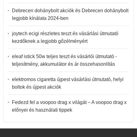
Debrecen dohánybolt akciók és Debrecen dohánybolt
legjobb kínálata 2024-ben
joytech ecigi részletes teszt és vásárlási útmutató
kezdőknek a legjobb gőzélményért
eleaf istick 50w teljes teszt és vásárlói útmutató -
teljesítmény, akkumulátor és ár összehasonlítás
elektromos cigaretta újpest vásárlási útmutató, helyi
boltok és újpest akciók
Fedezd fel a voopoo drag x világát – A voopoo drag x
előnyei és használati tippek