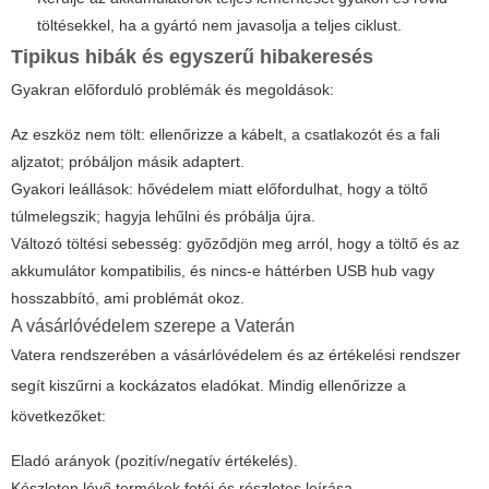
töltésekkel, ha a gyártó nem javasolja a teljes ciklust.
Tipikus hibák és egyszerű hibakeresés
Gyakran előforduló problémák és megoldások:
Az eszköz nem tölt: ellenőrizze a kábelt, a csatlakozót és a fali
aljzatot; próbáljon másik adaptert.
Gyakori leállások: hővédelem miatt előfordulhat, hogy a töltő
túlmelegszik; hagyja lehűlni és próbálja újra.
Változó töltési sebesség: győződjön meg arról, hogy a töltő és az
akkumulátor kompatibilis, és nincs-e háttérben USB hub vagy
hosszabbító, ami problémát okoz.
A vásárlóvédelem szerepe a Vaterán
Vatera rendszerében a vásárlóvédelem és az értékelési rendszer
segít kiszűrni a kockázatos eladókat. Mindig ellenőrizze a
következőket:
Eladó arányok (pozitív/negatív értékelés).
Készleten lévő termékek fotói és részletes leírása.