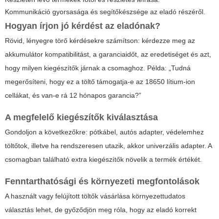
Kommunikáció gyorsasága és segítőkészsége az eladó részéről.
Hogyan írjon jó kérdést az eladónak?
Rövid, lényegre törő kérdésekre számítson: kérdezze meg az
akkumulátor kompatibilitást, a garanciaidőt, az eredetiséget és azt,
hogy milyen kiegészítők járnak a csomaghoz. Példa: „Tudná
megerősíteni, hogy ez a töltő támogatja-e az 18650 lítium-ion
cellákat, és van-e rá 12 hónapos garancia?”
A megfelelő kiegészítők kiválasztása
Gondoljon a következőkre: pótkábel, autós adapter, védelemhez
töltőtok, illetve ha rendszeresen utazik, akkor univerzális adapter. A
csomagban található extra kiegészítők növelik a termék értékét.
Fenntarthatósági és környezeti megfontolások
A használt vagy felújított töltők vásárlása környezettudatos
választás lehet, de győződjön meg róla, hogy az eladó korrekt