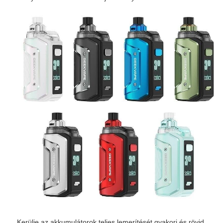
Kerülje az akkumulátorok teljes lemerítését gyakori és rövid