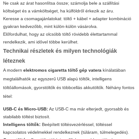
Ne csak az árat hasonlítsa össze; számolja bele a szállítási
költséget és a vámköltséget, ha külföldről érkezik az áru.
Keresse a csomagajánlatokat: töltő + kábel + adapter kombináció
gyakran kedvezőbb, mint külön-külön vásárolva.
Előfordulhat, hogy az olcsóbb töltő rövidebb élettartammal
rendelkezik, ami idővel többe kerülhet.
Technikai részletek és milyen technológiák
léteznek
A modern
elektromos cigaretta töltő gép vatera
kínálatában
megtalálhatók az egyszerű USB alapú töltők, intelligens
töltőállomások, gyorstöltők és többcellás akkutöltők. Néhány fontos
tétel:
USB-C és Micro-USB:
Az USB-C ma már elterjedt, gyorsabb és
stabilabb töltést biztosít.
Intelligens töltők:
Beépített töltésvezérléssel, töltéssel
kapcsolatos védelmekkel rendelkeznek (túláram, túlmelegedés).