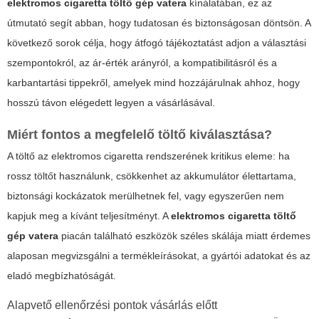
elektromos cigaretta töltő gép vatera
kínálatában, ez az
útmutató segít abban, hogy tudatosan és biztonságosan döntsön. A
következő sorok célja, hogy átfogó tájékoztatást adjon a választási
szempontokról, az ár-érték arányról, a kompatibilitásról és a
karbantartási tippekről, amelyek mind hozzájárulnak ahhoz, hogy
hosszú távon elégedett legyen a vásárlásával.
Miért fontos a megfelelő töltő kiválasztása?
A töltő az elektromos cigaretta rendszerének kritikus eleme: ha
rossz töltőt használunk, csökkenhet az akkumulátor élettartama,
biztonsági kockázatok merülhetnek fel, vagy egyszerűen nem
kapjuk meg a kívánt teljesítményt. A
elektromos cigaretta töltő
gép vatera
piacán található eszközök széles skálája miatt érdemes
alaposan megvizsgálni a termékleírásokat, a gyártói adatokat és az
eladó megbízhatóságát.
Alapvető ellenőrzési pontok vásárlás előtt