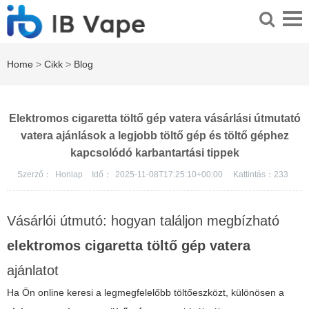
Home
>
Cikk
>
Blog
Elektromos cigaretta töltő gép vatera vásárlási útmutató
vatera ajánlások a legjobb töltő gép és töltő géphez
kapcsolódó karbantartási tippek
Szerző：
Honlap
Idő：
2025-11-08T17:25:10+00:00
Kattintás：
233
Vásárlói útmutó: hogyan találjon megbízható
elektromos cigaretta töltő gép vatera
ajánlatot
Ha Ön online keresi a legmegfelelőbb töltőeszközt, különösen a