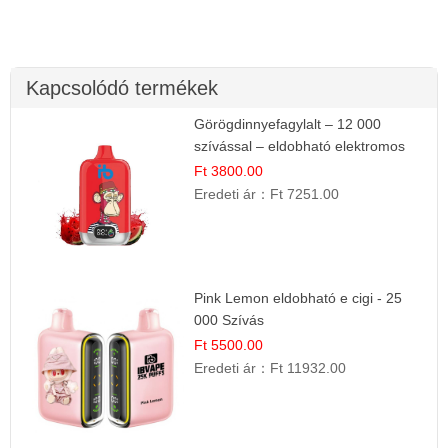
Kapcsolódó termékek
Görögdinnyefagylalt – 12 000
szívással – eldobható elektromos
cigi
Ft 3800.00
Eredeti ár：
Ft 7251.00
Pink Lemon eldobható e cigi - 25
000 Szívás
Ft 5500.00
Eredeti ár：
Ft 11932.00