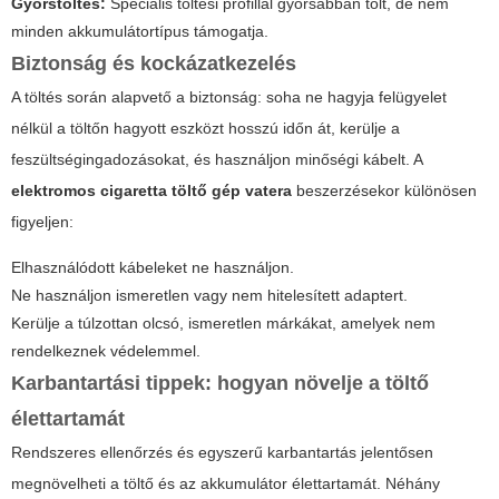
Gyorstöltés:
Speciális töltési profillal gyorsabban tölt, de nem
minden akkumulátortípus támogatja.
Biztonság és kockázatkezelés
A töltés során alapvető a biztonság: soha ne hagyja felügyelet
nélkül a töltőn hagyott eszközt hosszú időn át, kerülje a
feszültségingadozásokat, és használjon minőségi kábelt. A
elektromos cigaretta töltő gép vatera
beszerzésekor különösen
figyeljen:
Elhasználódott kábeleket ne használjon.
Ne használjon ismeretlen vagy nem hitelesített adaptert.
Kerülje a túlzottan olcsó, ismeretlen márkákat, amelyek nem
rendelkeznek védelemmel.
Karbantartási tippek: hogyan növelje a töltő
élettartamát
Rendszeres ellenőrzés és egyszerű karbantartás jelentősen
megnövelheti a töltő és az akkumulátor élettartamát. Néhány