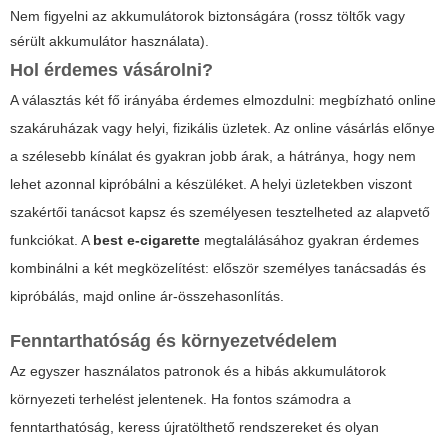
Nem figyelni az akkumulátorok biztonságára (rossz töltők vagy
sérült akkumulátor használata).
Hol érdemes vásárolni?
A választás két fő irányába érdemes elmozdulni: megbízható online
szakáruházak vagy helyi, fizikális üzletek. Az online vásárlás előnye
a szélesebb kínálat és gyakran jobb árak, a hátránya, hogy nem
lehet azonnal kipróbálni a készüléket. A helyi üzletekben viszont
szakértői tanácsot kapsz és személyesen tesztelheted az alapvető
funkciókat. A
best e-cigarette
megtalálásához gyakran érdemes
kombinálni a két megközelítést: először személyes tanácsadás és
kipróbálás, majd online ár-összehasonlítás.
Fenntarthatóság és környezetvédelem
Az egyszer használatos patronok és a hibás akkumulátorok
környezeti terhelést jelentenek. Ha fontos számodra a
fenntarthatóság, keress újratölthető rendszereket és olyan