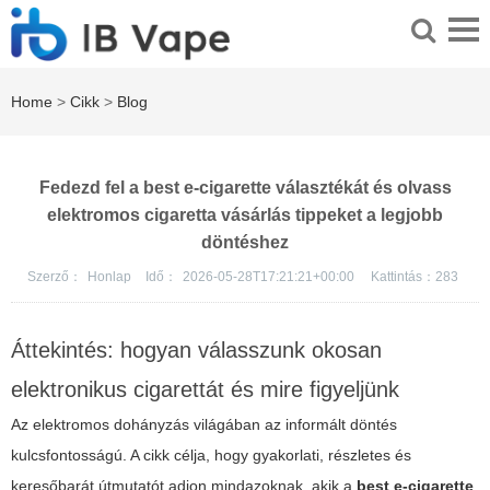
Home
>
Cikk
>
Blog
Fedezd fel a best e-cigarette választékát és olvass
elektromos cigaretta vásárlás tippeket a legjobb
döntéshez
Szerző：
Honlap
Idő：
2026-05-28T17:21:21+00:00
Kattintás：
283
Áttekintés: hogyan válasszunk okosan
elektronikus cigarettát és mire figyeljünk
Az elektromos dohányzás világában az informált döntés
kulcsfontosságú. A cikk célja, hogy gyakorlati, részletes és
keresőbarát útmutatót adjon mindazoknak, akik a
best e-cigarette