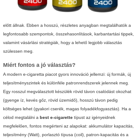
előtt állnak. Ebben a hosszú, részletes anyagban megtalálhatók a
legfontosabb szempontok, összehasonlítások, karbantartási tippek,
valamint vásárlási stratégiák, hogy a lehető legjobb választás
szülessen meg.
Miért fontos a jó választás?
A modern e-cigaretta piacot gyors innováció jellemzi: új formák, új
teljesítményszintek és különféle patronrendszerek jelennek meg.
Egy rosszul megválasztott készülék rövid távon csalódást okozhat
(gyenge íz, kevés gőz, rövid üzemidő), hosszú távon pedig
költséges lehet (gyakori cserék, magas folyadékfogyasztás). Ha a
célod megtalálni a
best e-cigarette
típust az igényeidnek
megfelelően, fontos megérteni az alapokat: akkumulátor kapacitás,
teljesítmény (Watt), porlasztó típusa (coil), patron-kapacitás és a