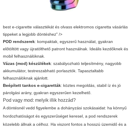
best e-cigarette választékát és olvass elektromos cigaretta vásárlás
tippeket a legjobb döntéshez" />
POD rendszerek
: kompaktak, egyszerű használat, gyakran
előtöltött vagy újratölthető patront használnak. Ideális kezdőknek és
mobil felhasználóknak.
Vázas (mod) készülékek
: szabályozható teljesítmény, nagyobb
akkumulátor, testreszabható porlasztók. Tapasztaltabb
felhasználóknak ajánlott.
Beépített tankos e-cigaretták
: köztes megoldás, stabil íz és jó
párolgási arány, gyakran egyszerűen kezelhető.
Pod vagy mod: melyik illik hozzád?
A döntésnél vedd figyelembe a dohányzási szokásaidat: ha könnyű
hordozhatóságot és egyszerűséget keresel, a pod rendszerek
közelebb állnak a célhoz. Ha viszont fontos a hosszú üzemidő és a