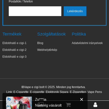
Postafiók / Telefon
Termékek
Szolgáltatások
Politika
Eldobható e cigi-1
Blog
Adatvédelmi irányelvek
Eldobható e cigi-2
Webhelytérkép
Eldobható e cigi-3
✕
Zo***ia
IBVape e cigi bolt © 2025. Minden jog fenntartva.
Nemrég vásárolt
Link:
E-Cigarette
E-cigarette
Elektronik Sigara
E-Zigaretten
Vape Pens
15 perccel ezelőtt