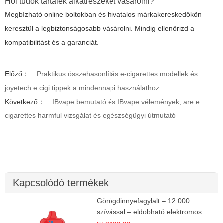
Hol tudok tartalék alkatrészeket vásárolni?
Megbízható online boltokban és hivatalos márkakereskedőkön
keresztül a legbiztonságosabb vásárolni. Mindig ellenőrizd a
kompatibilitást és a garanciát.
Előző：
Praktikus összehasonlítás e-cigarettes modellek és
joyetech e cigi tippek a mindennapi használathoz
Következő：
IBvape bemutató és IBvape vélemények, are e
cigarettes harmful vizsgálat és egészségügyi útmutató
Kapcsolódó termékek
Görögdinnyefagylalt – 12 000
szívással – eldobható elektromos
cigi