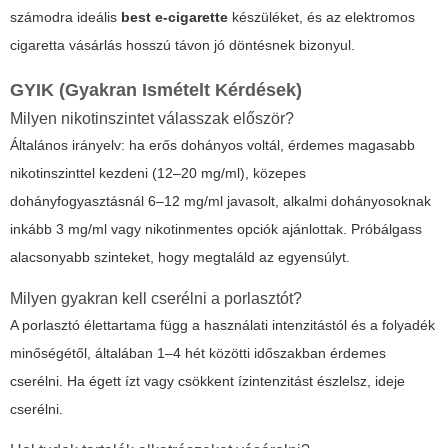
számodra ideális
best e-cigarette
készüléket, és az
elektromos
cigaretta vásárlás
hosszú távon jó döntésnek bizonyul.
GYIK (Gyakran Ismételt Kérdések)
Milyen nikotinszintet válasszak először?
Általános irányelv: ha erős dohányos voltál, érdemes magasabb
nikotinszinttel kezdeni (12–20 mg/ml), közepes
dohányfogyasztásnál 6–12 mg/ml javasolt, alkalmi dohányosoknak
inkább 3 mg/ml vagy nikotinmentes opciók ajánlottak. Próbálgass
alacsonyabb szinteket, hogy megtaláld az egyensúlyt.
Milyen gyakran kell cserélni a porlasztót?
A porlasztó élettartama függ a használati intenzitástól és a folyadék
minőségétől, általában 1–4 hét közötti időszakban érdemes
cserélni. Ha égett ízt vagy csökkent ízintenzitást észlelsz, ideje
cserélni.