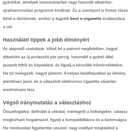
gyártókat, amelyek visszavásárlási vagy használt alkatrész-
újrahasznosítási programot kínálnak. Ez a szempont is fontos része
lehet a döntésnek, amikor a legjobb
best e-cigarette
kiválasztása
a cél.
Használati tippek a jobb élményért
Az alapvető szabályok: töltsd fel a patront megfelelően, hagyd
átitatódni az új porlasztót pár percig, használd a gyártó által
javasolt töltőt és folyadékot, és figyelj a készülék hőmérsékletére.
Ha túl melegszik, hagyd pihenni. A helyes beállításokkal az élmény
jelentősen javul, és a választott
elektromos cigaretta vásárlás
eredményes lesz.
Végső iránymutatás a választáshoz
Összefoglalva: definiáld a célodat, mérlegeld a költségeket, válassz
megbízható forgalmazót, figyelj a kompatibilitásra és a biztonságra.
Ha mindezeket figyelembe veszed, nagy eséllyel megtalálod a