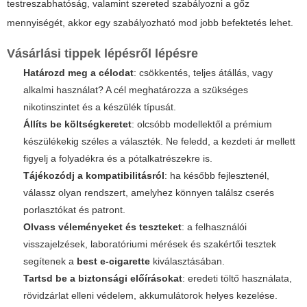
testreszabhatóság, valamint szereted szabályozni a gőz
mennyiségét, akkor egy szabályozható mod jobb befektetés lehet.
Vásárlási tippek lépésről lépésre
Határozd meg a célodat
: csökkentés, teljes átállás, vagy
alkalmi használat? A cél meghatározza a szükséges
nikotinszintet és a készülék típusát.
Állíts be költségkeretet
: olcsóbb modellektől a prémium
készülékekig széles a választék. Ne feledd, a kezdeti ár mellett
figyelj a folyadékra és a pótalkatrészekre is.
Tájékozódj a kompatibilitásról
: ha később fejlesztenél,
válassz olyan rendszert, amelyhez könnyen találsz cserés
porlasztókat és patront.
Olvass véleményeket és teszteket
: a felhasználói
visszajelzések, laboratóriumi mérések és szakértői tesztek
segítenek a
best e-cigarette
kiválasztásában.
Tartsd be a biztonsági előírásokat
: eredeti töltő használata,
rövidzárlat elleni védelem, akkumulátorok helyes kezelése.