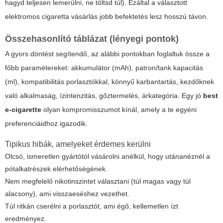
hagyd teljesen lemerülni, ne töltsd túl). Ezáltal a választott
elektromos cigaretta vásárlás
jobb befektetés lesz hosszú távon.
Összehasonlító táblázat (lényegi pontok)
A gyors döntést segítendő, az alábbi pontokban foglaltuk össze a
főbb paramétereket: akkumulátor (mAh), patron/tank kapacitás
(ml), kompatibilitás porlasztókkal, könnyű karbantartás, kezdőknek
való alkalmaság, ízintenzitás, gőztermelés, árkategória. Egy jó
best
e-cigarette
olyan kompromisszumot kínál, amely a te egyéni
preferenciáidhoz igazodik.
Tipikus hibák, amelyeket érdemes kerülni
Olcsó, ismeretlen gyártótól vásárolni anélkül, hogy utánanéznél a
pótalkatrészek elérhetőségének.
Nem megfelelő nikotinszintet választani (túl magas vagy túl
alacsony), ami visszaeséshez vezethet.
Túl ritkán cserélni a porlasztót, ami égő, kellemetlen ízt
eredményez.