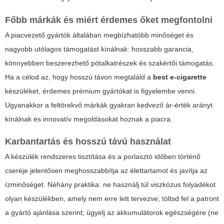
Főbb márkák és miért érdemes őket megfontolni
A piacvezető gyártók általában megbízhatóbb minőséget és
nagyobb utólagos támogatást kínálnak: hosszabb garancia,
könnyebben beszerezhető pótalkatrészek és szakértői támogatás.
Ha a célod az, hogy hosszú távon megtaláld a
best e-cigarette
készüléket, érdemes prémium gyártókat is figyelembe venni.
Ugyanakkor a feltörekvő márkák gyakran kedvező ár-érték arányt
kínálnak és innovatív megoldásokat hoznak a piacra.
Karbantartás és hosszú távú használat
A készülék rendszeres tisztítása és a porlasztó időben történő
cseréje jelentősen meghosszabbítja az élettartamot és javítja az
ízminőséget. Néhány praktika: ne használj túl viszkózus folyadékot
olyan készülékben, amely nem erre lett tervezve; töltsd fel a patront
a gyártó ajánlása szerint; ügyelj az akkumulátorok egészségére (ne