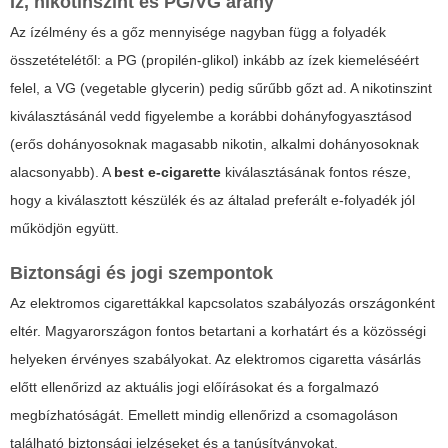
Íz, nikotinszint és PG/VG arány
Az ízélmény és a gőz mennyisége nagyban függ a folyadék
összetételétől: a PG (propilén-glikol) inkább az ízek kiemeléséért
felel, a VG (vegetable glycerin) pedig sűrűbb gőzt ad. A nikotinszint
kiválasztásánál vedd figyelembe a korábbi dohányfogyasztásod
(erős dohányosoknak magasabb nikotin, alkalmi dohányosoknak
alacsonyabb). A
best e-cigarette
kiválasztásának fontos része,
hogy a kiválasztott készülék és az általad preferált e-folyadék jól
működjön együtt.
Biztonsági és jogi szempontok
Az elektromos cigarettákkal kapcsolatos szabályozás országonként
eltér. Magyarországon fontos betartani a korhatárt és a közösségi
helyeken érvényes szabályokat. Az
elektromos cigaretta vásárlás
előtt ellenőrizd az aktuális jogi előírásokat és a forgalmazó
megbízhatóságát. Emellett mindig ellenőrizd a csomagoláson
található biztonsági jelzéseket és a tanúsítványokat.