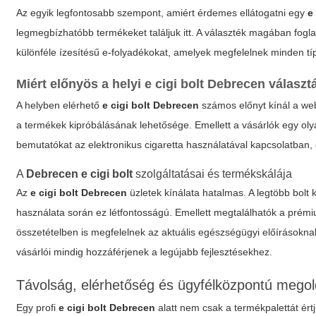
Az egyik legfontosabb szempont, amiért érdemes ellátogatni egy
e
legmegbízhatóbb termékeket találjuk itt. A választék magában fogl
különféle ízesítésű e-folyadékokat, amelyek megfelelnek minden t
Miért előnyös a helyi
e cigi bolt Debrecen
választ
A helyben elérhető
e cigi bolt Debrecen
számos előnyt kínál a we
a termékek kipróbálásának lehetősége. Emellett a vásárlók egy o
bemutatókat az elektronikus cigaretta használatával kapcsolatban,
A
Debrecen e cigi bolt
szolgáltatásai és termékskálája
Az
e cigi bolt Debrecen
üzletek kínálata hatalmas. A legtöbb bolt 
használata során ez létfontosságú. Emellett megtalálhatók a pr
összetételben is megfelelnek az aktuális egészségügyi előírásoknak
vásárlói mindig hozzáférjenek a legújabb fejlesztésekhez.
Távolság, elérhetőség és ügyfélközpontú mego
Egy profi
e cigi bolt Debrecen
alatt nem csak a termékpalettát ért