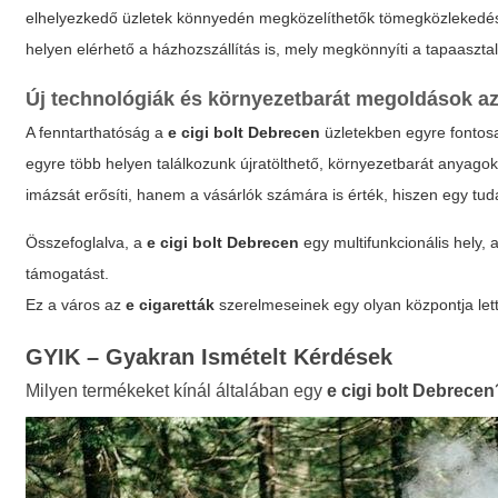
elhelyezkedő üzletek könnyedén megközelíthetők tömegközlekedésse
helyen elérhető a házhozszállítás is, mely megkönnyíti a tapaasztala
Új technológiák és környezetbarát megoldások az
A fenntarthatóság a
e cigi bolt Debrecen
üzletekben egyre fontosa
egyre több helyen találkozunk újratölthető, környezetbarát anyago
imázsát erősíti, hanem a vásárlók számára is érték, hiszen egy tuda
Összefoglalva, a
e cigi bolt Debrecen
egy multifunkcionális hely,
támogatást.
Ez a város az
e cigaretták
szerelmeseinek egy olyan központja lett,
GYIK – Gyakran Ismételt Kérdések
Milyen termékeket kínál általában egy
e cigi bolt Debrecen