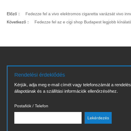
Előző：
Fedezze fel a vivo elektromos cigaretta varázsát vivo inn
Következő：
Fedezze fel az e cigi shop Budapest legjobb kínálat
Rendelési érdeklődés
Kérjük, adja meg e-mail címét vagy telefonszámát a rendelé
állapotának és a szállítási információk ellenőrzéséhez.
Postafiók / Telefon