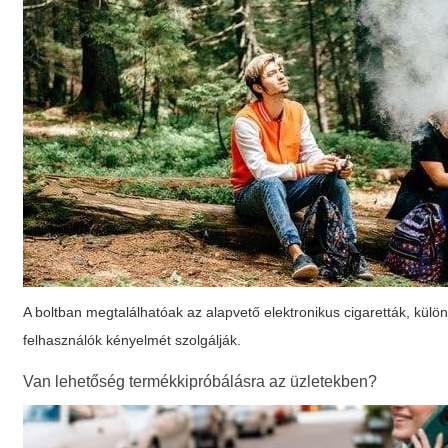
A boltban megtalálhatóak az alapvető
elektronikus cigaretták
, külö
felhasználók kényelmét szolgálják.
Van lehetőség termékkipróbálásra az üzletekben?