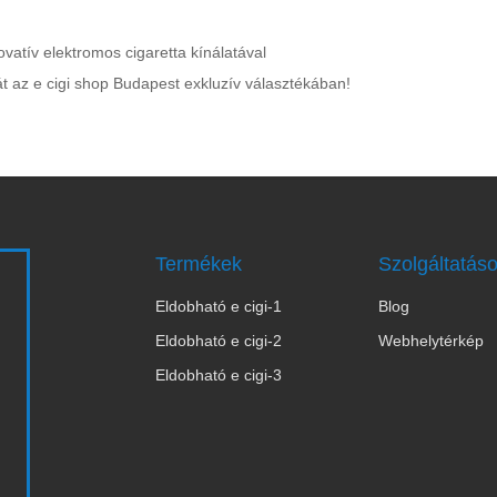
ovatív elektromos cigaretta kínálatával
át az e cigi shop Budapest exkluzív választékában!
Termékek
Szolgáltatás
Eldobható e cigi-1
Blog
s
Eldobható e cigi-2
Webhelytérkép
Eldobható e cigi-3