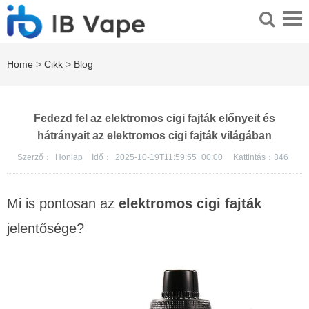
Home
>
Cikk
>
Blog
Fedezd fel az elektromos cigi fajták előnyeit és
hátrányait az elektromos cigi fajták világában
Szerző：
Honlap
Idő：
2025-10-19T11:59:55+00:00
Kattintás：
346
Mi is pontosan az
elektromos cigi fajták
jelentősége?