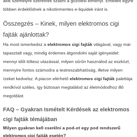
akik személyre szeretnék szabni a gőzölési élményt. Emellett egyre
többen érdeklődnek a nikotinmentes e-liquidek iránt is.
Összegzés – Kinek, milyen
elektromos cigi
fajták
ajánlottak?
Ha most ismerkedsz a
elektromos cigi fajták
világával, vagy már
tapasztalt vagy, mindig érdemes átgondolni saját igényeidet:
mennyi időt töltesz utazással, milyen sűrűn használod az eszközt,
mennyire fontos számodra a testreszabhatóság, illetve milyen
ízeket kedvelsz. A piacon elérhető
elektromos cigi fajták
palettája
rendkívül széles, így biztosan megtalálod az életmódodhoz illő
megoldást.
FAQ – Gyakran Ismételt Kérdések az
elektromos
cigi fajták
témájában
Milyen gyakran kell cserélni a pod-ot egy pod rendszerű
elektromos cigi fajták
esetén?