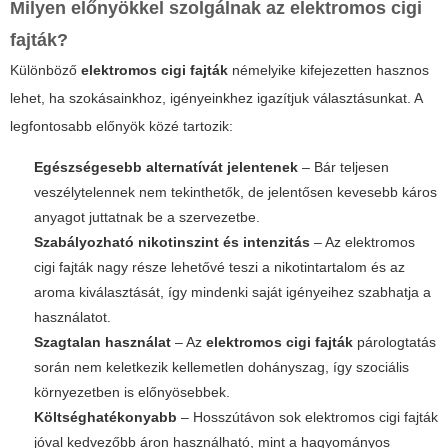
Milyen előnyökkel szolgálnak az
elektromos cigi
fajták
?
Különböző
elektromos cigi fajták
némelyike kifejezetten hasznos
lehet, ha szokásainkhoz, igényeinkhez igazítjuk választásunkat. A
legfontosabb előnyök közé tartozik:
Egészségesebb alternatívát jelentenek
– Bár teljesen
veszélytelennek nem tekinthetők, de jelentősen kevesebb káros
anyagot juttatnak be a szervezetbe.
Szabályozható nikotinszint és intenzitás
– Az
elektromos
cigi fajták
nagy része lehetővé teszi a nikotintartalom és az
aroma kiválasztását, így mindenki saját igényeihez szabhatja a
használatot.
Szagtalan használat
– Az
elektromos cigi fajták
párologtatás
során nem keletkezik kellemetlen dohányszag, így szociális
környezetben is előnyösebbek.
Költséghatékonyabb
– Hosszútávon sok
elektromos cigi fajták
jóval kedvezőbb áron használható, mint a hagyományos