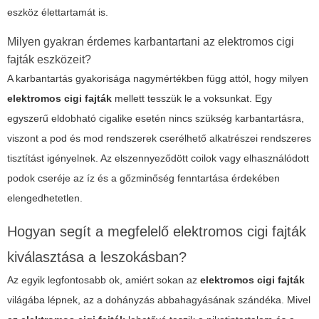
eszköz élettartamát is.
Milyen gyakran érdemes karbantartani az
elektromos cigi
fajták
eszközeit?
A karbantartás gyakorisága nagymértékben függ attól, hogy milyen
elektromos cigi fajták
mellett tesszük le a voksunkat. Egy
egyszerű eldobható cigalike esetén nincs szükség karbantartásra,
viszont a pod és mod rendszerek cserélhető alkatrészei rendszeres
tisztítást igényelnek. Az elszennyeződött coilok vagy elhasználódott
podok cseréje az íz és a gőzminőség fenntartása érdekében
elengedhetetlen.
Hogyan segít a megfelelő
elektromos cigi fajták
kiválasztása a leszokásban?
Az egyik legfontosabb ok, amiért sokan az
elektromos cigi fajták
világába lépnek, az a dohányzás abbahagyásának szándéka. Mivel