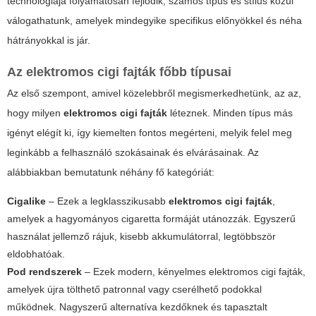
technológiája folyamatosan fejlődik, számos típus és stílus közül
válogathatunk, amelyek mindegyike specifikus előnyökkel és néha
hátrányokkal is jár.
Az
elektromos cigi fajták
főbb típusai
Az első szempont, amivel közelebbről megismerkedhetünk, az az,
hogy milyen
elektromos cigi fajták
léteznek. Minden típus más
igényt elégít ki, így kiemelten fontos megérteni, melyik felel meg
leginkább a felhasználó szokásainak és elvárásainak. Az
alábbiakban bemutatunk néhány fő kategóriát:
Cigalike
– Ezek a legklasszikusabb
elektromos cigi fajták
,
amelyek a hagyományos cigaretta formáját utánozzák. Egyszerű
használat jellemző rájuk, kisebb akkumulátorral, legtöbbször
eldobhatóak.
Pod rendszerek
– Ezek modern, kényelmes
elektromos cigi fajták
,
amelyek újra tölthető patronnal vagy cserélhető podokkal
működnek. Nagyszerű alternatíva kezdőknek és tapasztalt