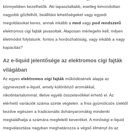
könnyebben kezelhetők. Aki tapasztaltabb, esetleg kimondottan
nagyobb gőzfelhőt, beállítási lehetőségeket vagy egyedi
megoldásokat keres, annak inkább a
mod
vagy
pod rendszerű
elektromos cigi fajták
javasoltak. Alaposan mérlegelni kell, milyen
életmódot folytatunk: fontos a hordozhatóság, vagy inkább a nagy
kapacitás?
Az e-liquid jelentősége az
elektromos cigi fajták
világában
Az egyes
elektromos cigi fajták
működésének alapja az
úgynevezett e-liquid, amely különböző aromákkal,
nikotintartalommal, illetve egyéb összetevőkkel érhető el. Az
elérhető variációk száma szinte végtelen: a friss gyümölcsös ízektől
kezdve egészen a tradicionális dohányaromákig mindenki
megtalálhatja a számára megfelelő keveréket. A minőségi e-liquid
megválasztása nagyban meghatározza a végső élményt és az