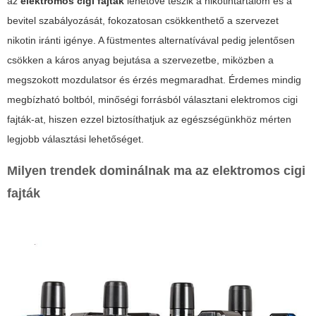
az
elektromos cigi fajták
lehetővé teszik a nikotintartalom és a
bevitel szabályozását, fokozatosan csökkenthető a szervezet
nikotin iránti igénye. A füstmentes alternatívával pedig jelentősen
csökken a káros anyag bejutása a szervezetbe, miközben a
megszokott mozdulatsor és érzés megmaradhat. Érdemes mindig
megbízható boltból, minőségi forrásból választani
elektromos cigi
fajták
-at, hiszen ezzel biztosíthatjuk az egészségünkhöz mérten
legjobb választási lehetőséget.
Milyen trendek dominálnak ma az
elektromos cigi
fajták