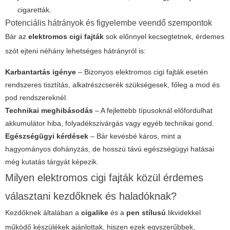
cigaretták.
Potenciális hátrányok és figyelembe veendő szempontok
Bár az
elektromos cigi fajták
sok előnnyel kecsegtetnek, érdemes
szót ejteni néhány lehetséges hátrányról is:
Karbantartás igénye
– Bizonyos
elektromos cigi fajták
esetén
rendszeres tisztítás, alkatrészcserék szükségesek, főleg a mod és
pod rendszereknél.
Technikai meghibásodás
– A fejlettebb típusoknál előfordulhat
akkumulátor hiba, folyadékszivárgás vagy egyéb technikai gond.
Egészségügyi kérdések
– Bár kevésbé káros, mint a
hagyományos dohányzás, de hosszú távú egészségügyi hatásai
még kutatás tárgyát képezik.
Milyen
elektromos cigi fajták
közül érdemes
választani kezdőknek és haladóknak?
Kezdőknek általában a
cigalike
és a
pen stílusú
likvidekkel
működő készülékek ajánlottak, hiszen ezek egyszerűbbek,