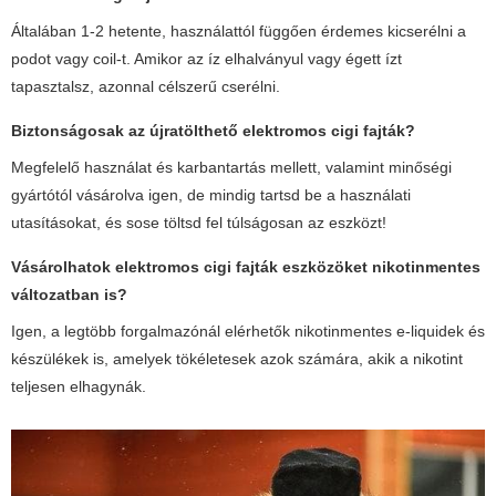
Általában 1-2 hetente, használattól függően érdemes kicserélni a
podot vagy coil-t. Amikor az íz elhalványul vagy égett ízt
tapasztalsz, azonnal célszerű cserélni.
Biztonságosak az újratölthető
elektromos cigi fajták
?
Megfelelő használat és karbantartás mellett, valamint minőségi
gyártótól vásárolva igen, de mindig tartsd be a használati
utasításokat, és sose töltsd fel túlságosan az eszközt!
Vásárolhatok
elektromos cigi fajták
eszközöket nikotinmentes
változatban is?
Igen, a legtöbb forgalmazónál elérhetők nikotinmentes e-liquidek és
készülékek is, amelyek tökéletesek azok számára, akik a nikotint
teljesen elhagynák.