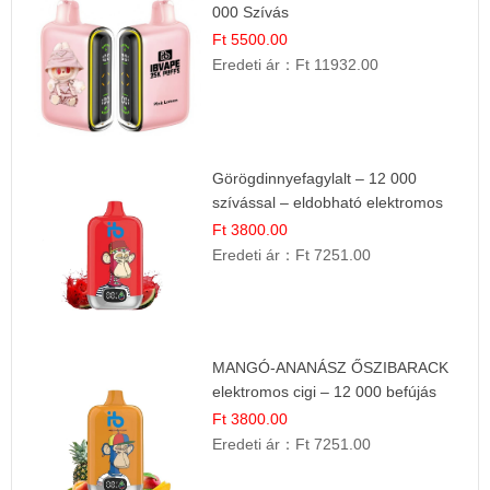
000 Szívás
Ft 5500.00
Eredeti ár：
Ft 11932.00
Görögdinnyefagylalt – 12 000
szívással – eldobható elektromos
cigi
Ft 3800.00
Eredeti ár：
Ft 7251.00
MANGÓ-ANANÁSZ ŐSZIBARACK
elektromos cigi – 12 000 befújás
Ft 3800.00
Eredeti ár：
Ft 7251.00