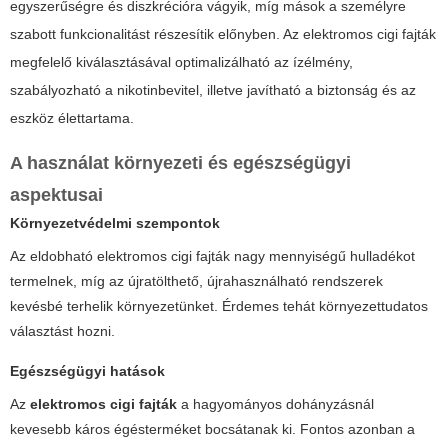
egyszerűségre és diszkrécióra vágyik, míg mások a személyre
szabott funkcionalitást részesítik előnyben. Az
elektromos cigi fajták
megfelelő kiválasztásával optimalizálható az ízélmény,
szabályozható a nikotinbevitel, illetve javítható a biztonság és az
eszköz élettartama.
A használat környezeti és egészségügyi
aspektusai
Környezetvédelmi szempontok
Az eldobható
elektromos cigi fajták
nagy mennyiségű hulladékot
termelnek, míg az újratölthető, újrahasználható rendszerek
kevésbé terhelik környezetünket. Érdemes tehát környezettudatos
választást hozni.
Egészségügyi hatások
Az
elektromos cigi fajták
a hagyományos dohányzásnál
kevesebb káros égésterméket bocsátanak ki. Fontos azonban a