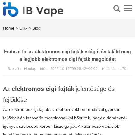
Home
>
Cikk
>
Blog
Fedezd fel az elektromos cigi fajták világát és találd meg
a legjobb elektromos cigi fajták megoldást
Szerző：
Honlap
Idő：
2025-10-19T09:25:43+00:00
Kattintás：
170
Az
elektromos cigi fajták
jelentősége és
fejlődése
Az
elektromos cigi fajták
az utóbbi években rendkívül gyorsan
fejlődtek és innovatív megoldásokkal bővültek, hogy a dohányzók
igényeit szélesebb körben kiszolgálják. A különböző variációk
lehetővé teszik, hogy mindenki megtalálja a számára