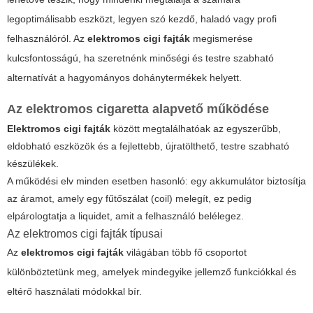
legoptimálisabb eszközt, legyen szó kezdő, haladó vagy profi
felhasználóról. Az
elektromos cigi fajták
megismerése
kulcsfontosságú, ha szeretnénk minőségi és testre szabható
alternatívát a hagyományos dohánytermékek helyett.
Az elektromos cigaretta alapvető működése
Elektromos cigi fajták
között megtalálhatóak az egyszerűbb,
eldobható eszközök és a fejlettebb, újratölthető, testre szabható
készülékek.
A működési elv minden esetben hasonló: egy akkumulátor biztosítja
az áramot, amely egy fűtőszálat (coil) melegít, ez pedig
elpárologtatja a liquidet, amit a felhasználó belélegez.
Az
elektromos cigi fajták
típusai
Az
elektromos cigi fajták
világában több fő csoportot
különböztetünk meg, amelyek mindegyike jellemző funkciókkal és
eltérő használati módokkal bír.