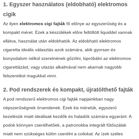
1. Egyszer használatos (eldobható) elektromos
cigik
Az ilyen
elektromos cigi fajták
fő előnye az egyszerűség és a
kompakt méret. Ezek a készülékek előre feltöltött liquiddel vannak
ellátva, használat után eldobhatók. Az eldobható elektromos
cigaretta ideális választás azok számára, akik gyorsan és
bonyodalom nélkül szeretnének gőzölni, kipróbálni az elektromos
cigarettázást, vagy utazás alkalmával nem akarnak nagyobb
felszerelést magukkal vinni.
2. Pod rendszerek és kompakt, újratölthető fajták
A
pod rendszerű elektromos cigi fajták
napjainkban nagy
népszerűségnek örvendenek. Ezek kis méretük, egyszerű
kezelésük miatt ideálisak kezdők és haladók számára egyaránt. A
podok könnyen cserélhetőek, a patronokba integrált fűtőszálak
miatt nem szükséges külön cserélni a coilokat. Az ízek széles