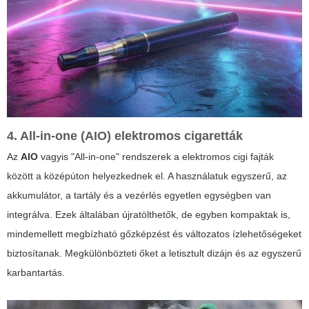
4. All-in-one (AIO) elektromos cigaretták
Az
AIO
vagyis "All-in-one" rendszerek a
elektromos cigi fajták
között a középúton helyezkednek el. A használatuk egyszerű, az
akkumulátor, a tartály és a vezérlés egyetlen egységben van
integrálva. Ezek általában újratölthetők, de egyben kompaktak is,
mindemellett megbízható gőzképzést és változatos ízlehetőségeket
biztosítanak. Megkülönbözteti őket a letisztult dizájn és az egyszerű
karbantartás.