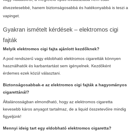
élvezetesebbé, hanem biztonságosabbá és hatékonyabbá is teszi a
vapinget.
Gyakran ismételt kérdések –
elektromos cigi
fajták
Melyik
elektromos cigi fajta
ajánlott kezdőknek?
A pod rendszerű vagy eldobható elektromos cigaretták könnyen
használhatók és karbantartást sem igényelnek. Kezdőként
érdemes ezek közül választani.
Biztonságosabbak-e az
elektromos cigi fajták
a hagyományos
cigarettánál?
Általánosságban elmondható, hogy az elektromos cigaretta
kevesebb káros anyagot tartalmaz, de a liquid összetevőire mindig
figyeljünk!
Mennyi ideig tart egy eldobható elektromos cigaretta?