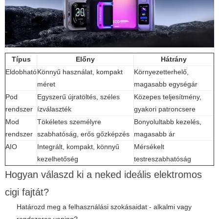
Típus
Előny
Hátrány
Eldobható
Könnyű használat, kompakt
Környezetterhelő,
méret
magasabb egységár
Pod
Egyszerű újratöltés, széles
Közepes teljesítmény,
rendszer
ízválaszték
gyakori patroncsere
Mod
Tökéletes személyre
Bonyolultabb kezelés,
rendszer
szabhatóság, erős gőzképzés
magasabb ár
AIO
Integrált, kompakt, könnyű
Mérsékelt
kezelhetőség
testreszabhatóság
Hogyan válaszd ki a neked ideális elektromos
cigi fajtát?
Határozd meg a felhasználási szokásaidat - alkalmi vagy