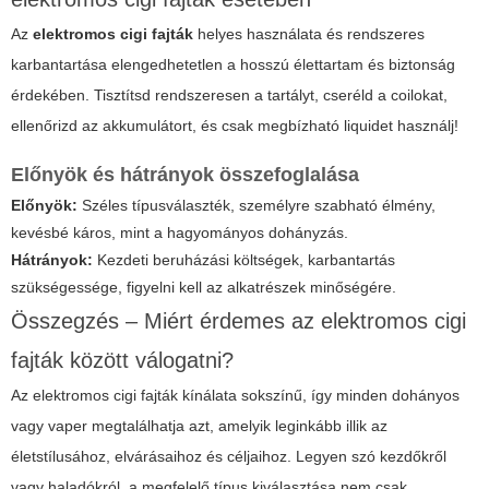
Az
elektromos cigi fajták
helyes használata és rendszeres
karbantartása elengedhetetlen a hosszú élettartam és biztonság
érdekében. Tisztítsd rendszeresen a tartályt, cseréld a coilokat,
ellenőrizd az akkumulátort, és csak megbízható liquidet használj!
Előnyök és hátrányok összefoglalása
Előnyök:
Széles típusválaszték, személyre szabható élmény,
kevésbé káros, mint a hagyományos dohányzás.
Hátrányok:
Kezdeti beruházási költségek, karbantartás
szükségessége, figyelni kell az alkatrészek minőségére.
Összegzés – Miért érdemes az
elektromos cigi
fajták
között válogatni?
Az
elektromos cigi fajták
kínálata sokszínű, így minden dohányos
vagy vaper megtalálhatja azt, amelyik leginkább illik az
életstílusához, elvárásaihoz és céljaihoz. Legyen szó kezdőkről
vagy haladókról, a megfelelő típus kiválasztása nem csak