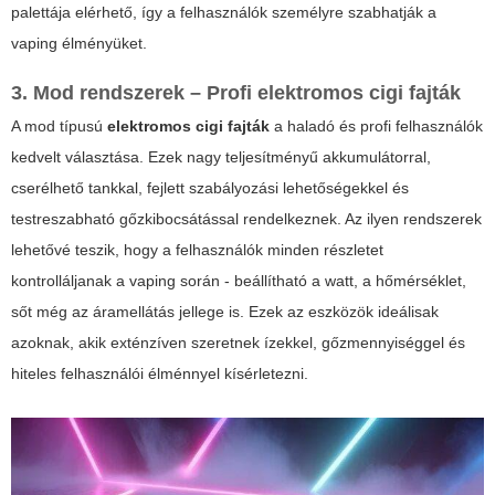
palettája elérhető, így a felhasználók személyre szabhatják a
vaping élményüket.
3. Mod rendszerek – Profi elektromos cigi fajták
A
mod
típusú
elektromos cigi fajták
a haladó és profi felhasználók
kedvelt választása. Ezek nagy teljesítményű akkumulátorral,
cserélhető tankkal, fejlett szabályozási lehetőségekkel és
testreszabható gőzkibocsátással rendelkeznek. Az ilyen rendszerek
lehetővé teszik, hogy a felhasználók minden részletet
kontrolláljanak a vaping során - beállítható a watt, a hőmérséklet,
sőt még az áramellátás jellege is. Ezek az eszközök ideálisak
azoknak, akik exténzíven szeretnek ízekkel, gőzmennyiséggel és
hiteles felhasználói élménnyel kísérletezni.