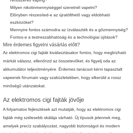
rendszeres vaping?
Milyen nikotinmennyiséggel szeretnél vapelni?
Előnyben részesíted-e az újratölthető vagy eldobható
eszközöket?
Mennyire fontos számodra az ízválaszték és a gőzmennyiség?
Fontos-e a testreszabhatóság és a technológiai újítások?
Mire érdemes figyelni vásárlás előtt?
Az
elektromos cigi fajták
kiválasztásakor fontos, hogy megbízható
márkát válassz, ellenőrizd az összetevőket, és figyelj oda az
akkumulátor teljesítményére. Érdemes tanácsot kérni tapasztalt
vapeerek fórumain vagy szaküzletekben, hogy elkerüld a rossz
minőségű utánzatokat.
Az
elektromos cigi fajták
jövője
A folyamatos fejlesztések azt mutatják, hogy az elektromos cigi
fajták még szélesebb skálája várható. Új típusok jelennek meg,
amelyek precíz szabályozást, nagyobb biztonságot és modern