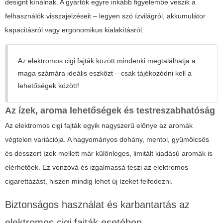
designt kínálnak. A gyártók egyre inkább figyelembe veszik a
felhasználók visszajelzéseit – legyen szó ízvilágról, akkumulátor
kapacitásról vagy ergonomikus kialakításról.
Az
elektromos cigi fajták
között mindenki megtalálhatja a
maga számára ideális eszközt – csak tájékozódni kell a
lehetőségek között!
Az ízek, aroma lehetőségek és testreszabhatóság
Az
elektromos cigi fajták
egyik nagyszerű előnye az aromák
végtelen variációja. A hagyományos dohány, mentol, gyümölcsös
és desszert ízek mellett már különleges, limitált kiadású aromák is
elérhetőek. Ez vonzóvá és izgalmassá teszi az elektromos
cigarettázást, hiszen mindig lehet új ízeket felfedezni.
Biztonságos használat és karbantartás az
elektromos cigi fajták esetében