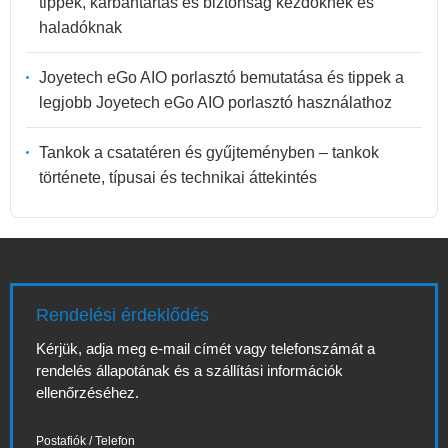
tippek, karbantartás és biztonság kezdőknek és
haladóknak
Joyetech eGo AIO porlasztó bemutatása és tippek a
legjobb Joyetech eGo AIO porlasztó használathoz
Tankok a csatatéren és gyűjteményben – tankok
története, típusai és technikai áttekintés
Rendelési érdeklődés
Kérjük, adja meg e-mail címét vagy telefonszámát a
rendelés állapotának és a szállítási információk
ellenőrzéséhez.
Postafiók / Telefon