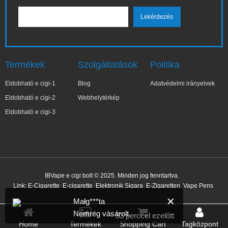
Termékek
Szolgáltatások
Politika
Eldobható e cigi-1
Blog
Adatvédelmi irányelvek
Eldobható e cigi-2
Webhelytérkép
Eldobható e cigi-3
IBVape e cigi bolt © 2025. Minden jog fenntartva.
Link:
E-Cigarette
E-cigarette
Elektronik Sigara
E-Zigaretten
Vape Pens
✕
Małg***ta
Nemrég vásárolt
53 perccel ezelőtt
Home
Termékek
Shopping Cart
Tagközpont