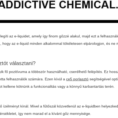
egíti az e-liquidet, amely így finom gőzzé alakul, majd ezt a felhasznál
ja, hogy az e-liquid minden alkalommal tökéletesen elpárologjon, és ne
tót választani?
k fő pozitívuma a többször használható, cserélhető felépítés. Ez hos
retta felhasználók számára. Ezen kívül a
ce5 porlasztó
segítségével opti
 kellene kötnünk a funkcionalitás vagy a könnyű karbantartás terén.
ízélményt kínál. Mivel a fűtőszál közvetlenül az e-liquidben helyezkedi
mérsékletet, így nem marad el a kívánt gőz mennyisége.