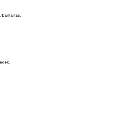
rbantartás,
a
yadék.