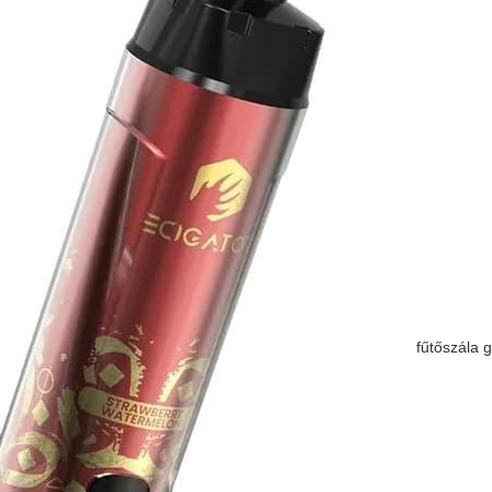
fűtőszála 