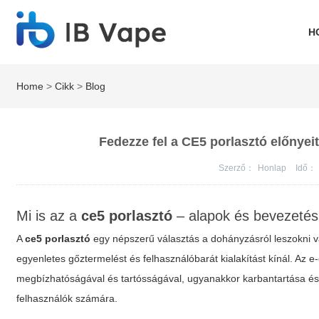
H
Home
>
Cikk
>
Blog
Fedezze fel a CE5 porlasztó előnyeit
Szerző：
Honlap
Idő：
Mi is az a
ce5 porlasztó
– alapok és bevezetés
A
ce5 porlasztó
egy népszerű választás a dohányzásról leszokni v
egyenletes gőztermelést és felhasználóbarát kialakítást kínál. Az e
megbízhatóságával és tartósságával, ugyanakkor karbantartása és 
felhasználók számára.