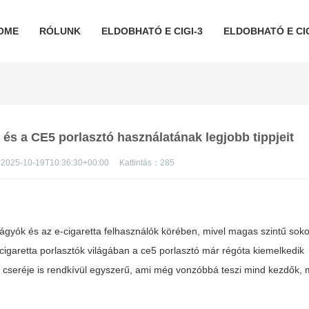
OME
RÓLUNK
ELDOBHATÓ E CIGI-3
ELDOBHATÓ E CIG
 és a CE5 porlasztó használatának legjobb tippjeit
2025-10-19T10:36:30+00:00
Kattintás：
285
ágyók és az e-cigaretta felhasználók körében, mivel magas szintű soko
-cigaretta porlasztók világában a
ce5 porlasztó
már régóta kiemelkedik
cseréje is rendkívül egyszerű, ami még vonzóbbá teszi mind kezdők, m