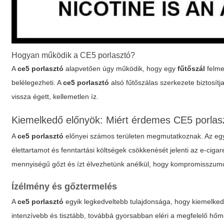
Hogyan működik a CE5 porlasztó?
A
ce5 porlasztó
alapvetően úgy működik, hogy egy
fűtőszál
felmel
belélegezheti. A
ce5 porlasztó
alsó fűtőszálas szerkezete biztosít
vissza égett, kellemetlen íz.
Kiemelkedő előnyök: Miért érdemes CE5 porlasz
A
ce5 porlasztó
előnyei számos területen megmutatkoznak. Az egyi
élettartamot és fenntartási költségek csökkenését jelenti az e-ciga
mennyiségű gőzt és ízt élvezhetünk anélkül, hogy kompromisszumot
Ízélmény és gőztermelés
A
ce5 porlasztó
egyik legkedveltebb tulajdonsága, hogy kiemelkedő 
intenzívebb és tisztább, továbbá gyorsabban eléri a megfelelő hő