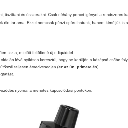
 tisztítani és összerakni. Csak néhány percet igényel a rendszeres ka
k élettartama. Ezzel nemcsak pénzt spórolhatunk, hanem kíméljük is 
n tiszta, mielőtt feltöltené új e-liquiddel.
 az oldalán lévő nyíláson keresztül, hogy ne kerüljön a középső csőbe fol
 fűtőszál teljesen átnedvesedjen (
ez az ún. primerelés
).
gtatást.
nnyeződés nyomai a menetes kapcsolódási pontokon.