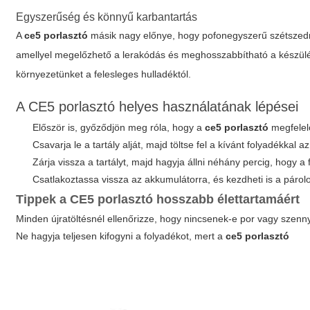
Egyszerűség és könnyű karbantartás
A
ce5 porlasztó
másik nagy előnye, hogy pofonegyszerű szétszedni,
amellyel megelőzhető a lerakódás és meghosszabbítható a készülé
környezetünket a felesleges hulladéktól.
A CE5 porlasztó helyes használatának lépései
Először is, győződjön meg róla, hogy a
ce5 porlasztó
megfelelőe
Csavarja le a tartály alját, majd töltse fel a kívánt folyadékkal
Zárja vissza a tartályt, majd hagyja állni néhány percig, hogy a
Csatlakoztassa vissza az akkumulátorra, és kezdheti is a párolo
Tippek a CE5 porlasztó hosszabb élettartamáért
Minden újratöltésnél ellenőrizze, hogy nincsenek-e por vagy sze
Ne hagyja teljesen kifogyni a folyadékot, mert a
ce5 porlasztó