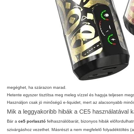
megéghet, ha szárazon marad.
Hetente egyszer tisztítsa meg meleg vízzel és hagyja teljesen megs
Használjon csak jó minőségű e-liquidet, mert az alacsonyabb minős
Mik a leggyakoribb hibák a CE5 használatával 
Bár a
ce5 porlasztó
felhasználóbarát, bizonyos hibák előfordulha
szivárgáshoz vezethet. Másrészt a nem megfelelő folyadéktöltés (a