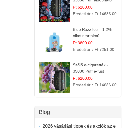
35000 Puff eldobható
vape
Ft 6200.00
Eredeti ár：
Ft 14686.00
Blue Razz Ice – 1,2%
nikotintartalmú –
eldobható e cigi
Ft 3800.00
Eredeti ár：
Ft 7251.00
Szőlő e-cigaretták -
35000 Puff e-füst
Ft 6200.00
Eredeti ár：
Ft 14686.00
Blog
2026 vásárlási tippek és akciók az e