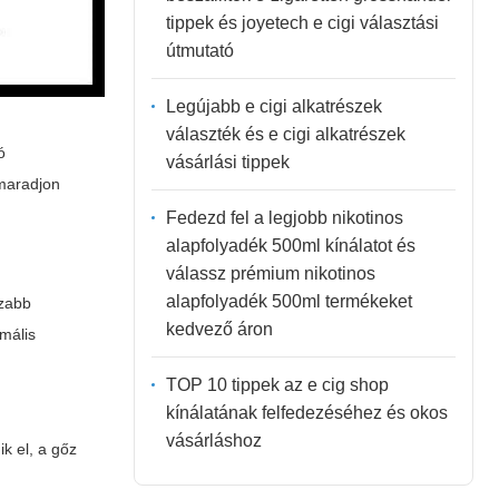
tippek és joyetech e cigi választási
útmutató
Legújabb e cigi alkatrészek
választék és e cigi alkatrészek
ó
vásárlási tippek
 maradjon
Fedezd fel a legjobb nikotinos
alapfolyadék 500ml kínálatot és
válassz prémium nikotinos
alapfolyadék 500ml termékeket
szabb
kedvező áron
mális
TOP 10 tippek az e cig shop
kínálatának felfedezéséhez és okos
vásárláshoz
k el, a gőz