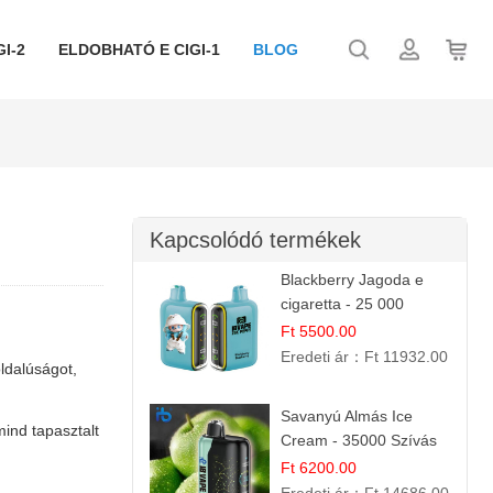
I-2
ELDOBHATÓ E CIGI-1
BLOG
Kapcsolódó termékek
Blackberry Jagoda e
cigaretta - 25 000
szívás
Ft 5500.00
Eredeti ár：
Ft 11932.00
ldalúságot,
Savanyú Almás Ice
ind tapasztalt
Cream - 35000 Szívás
elektromos cigi
Ft 6200.00