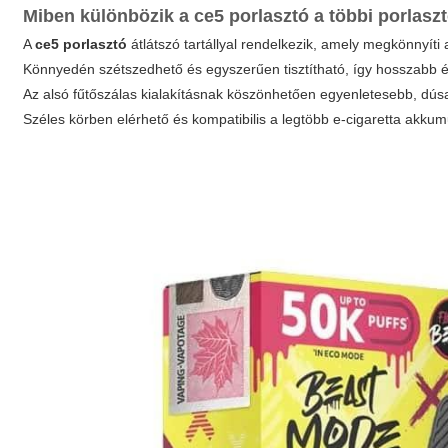
Miben különbözik a
ce5 porlasztó
a többi porlasz
A
ce5 porlasztó
átlátszó tartállyal rendelkezik, amely megkönnyíti a
Könnyedén szétszedhető és egyszerűen tisztítható, így hosszabb él
Az alsó fűtőszálas kialakításnak köszönhetően egyenletesebb, dúsa
Széles körben elérhető és kompatibilis a legtöbb e-cigaretta akkumu