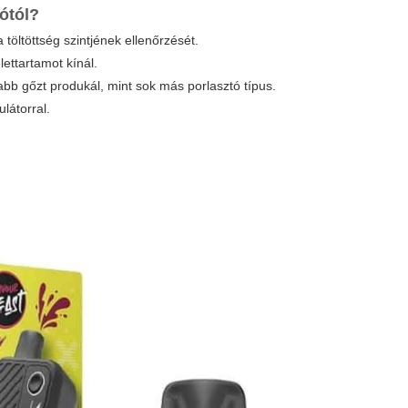
tótól?
 töltöttség szintjének ellenőrzését.
ettartamot kínál.
bb gőzt produkál, mint sok más porlasztó típus.
látorral.