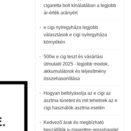
cigaretta bolt kínálatában a legjobb
ár-érték arányért
e cigi nyíregyháza legjobb
választások e cigi nyíregyháza
környékén
500w e cig teszt és vásárlási
útmutató 2025 - legjobb modok,
akkumulátorok és teljesítmény
összehasonlítása
Hogyan befolyásolja az e cigi az
asztma tüneteit és mit tehetnek az e
cigi használók asztma esetén
Kedvező árak és megbízható
beszállítók e-zigaretten grosshandel