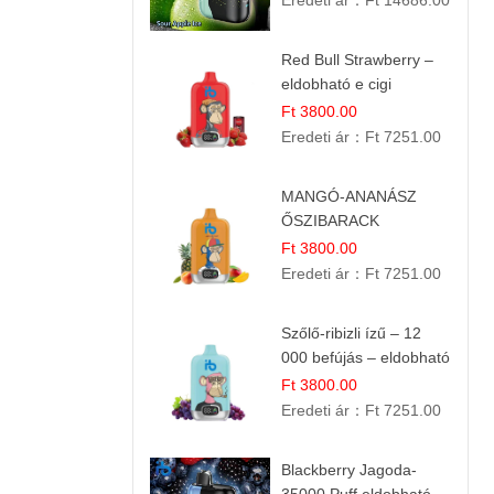
Eredeti ár：
Ft 14686.00
Red Bull Strawberry –
eldobható e cigi
Ft 3800.00
Eredeti ár：
Ft 7251.00
MANGÓ-ANANÁSZ
ŐSZIBARACK
elektromos cigi – 12
Ft 3800.00
000 befújás
Eredeti ár：
Ft 7251.00
Szőlő-ribizli ízű – 12
000 befújás – eldobható
e cigi
Ft 3800.00
Eredeti ár：
Ft 7251.00
Blackberry Jagoda-