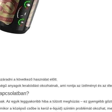
záradni a következő használat előtt.
égű anyagok lerakódást okozhatnak, ami rontja az ízélményt és az éle
kapcsolatban?
tnak. Az egyik leggyakoribb hiba a túlzott meghúzás – ez gyengébb gő
mikor a középső csőbe is kerül e-liquid) szintén problémát okozhat, me