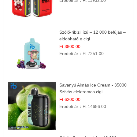
Eredeti ár：
Ft 11932.00
Szőlő-ribizli ízű – 12 000 befújás –
eldobható e cigi
Ft 3800.00
Eredeti ár：
Ft 7251.00
Savanyú Almás Ice Cream - 35000
Szívás elektromos cigi
Ft 6200.00
Eredeti ár：
Ft 14686.00