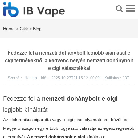
Home
>
Cikk
>
Blog
Fedezze fel a nemzeti dohánybolt legjobb ajánlatait e
cigi termékekből a kedvenc helyén nemzeti dohánybolt
e cigi választékkal
Szerző：
Honlap
Idő：
2025-10-27T21:15:12+00:00
Kattintás：
137
Fedezze fel a
nemzeti dohánybolt e cigi
legjobb kínálatát
Az
elektronikus cigaretta
vagy e-cigi piac folyamatosan bővül, és
Magyarországon egyre több fogyasztó választja az egészségesebb
alternatívát. A
nemzeti dohánybolt e cigi
kínálata a