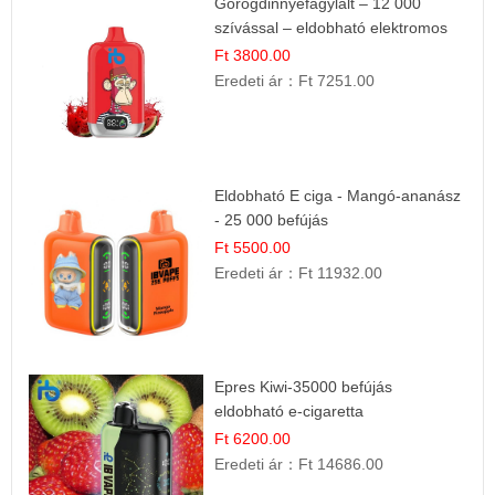
Görögdinnyefagylalt – 12 000
szívással – eldobható elektromos
cigi
Ft 3800.00
Eredeti ár：
Ft 7251.00
Eldobható E ciga - Mangó-ananász
- 25 000 befújás
Ft 5500.00
Eredeti ár：
Ft 11932.00
Epres Kiwi-35000 befújás
eldobható e-cigaretta
Ft 6200.00
Eredeti ár：
Ft 14686.00