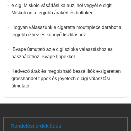
e cigi Miskolc vásárlási kalauz, hol vegyél e cigit
Miskolcon a legjobb árakért és boltokért
Hogyan válasszunk e cigarette mouthpiece darabot a
legjobb ízhez és könnyű tisztításhoz
IBvape útmutató az e cigi szipka választáshoz és
használathoz IBvape tippekkel
Kedvező árak és megbízható beszállítók e-zigaretten
grosshandel tippek és joyetech e cigi választási
útmutató
Rendelési érdeklődés