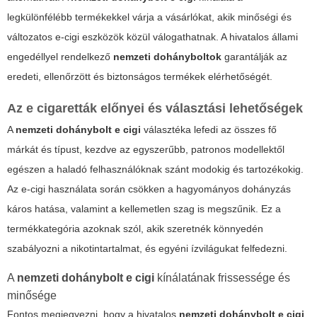
legkülönfélébb termékekkel várja a vásárlókat, akik minőségi és
változatos
e-cigi eszközök
közül válogathatnak. A hivatalos állami
engedéllyel rendelkező
nemzeti dohányboltok
garantálják az
eredeti, ellenőrzött és biztonságos termékek elérhetőségét.
Az e cigaretták előnyei és választási lehetőségek
A
nemzeti dohánybolt e cigi
választéka lefedi az összes fő
márkát és típust, kezdve az egyszerűbb, patronos modellektől
egészen a haladó felhasználóknak szánt modokig és tartozékokig.
Az e-cigi használata során csökken a hagyományos dohányzás
káros hatása, valamint a kellemetlen szag is megszűnik.
Ez a
termékkategória
azoknak szól, akik szeretnék könnyedén
szabályozni a nikotintartalmat, és egyéni ízvilágukat felfedezni.
A
nemzeti dohánybolt e cigi
kínálatának frissessége és
minősége
Fontos megjegyezni, hogy a hivatalos
nemzeti dohánybolt e cigi