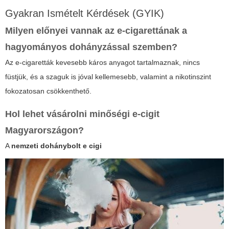
Gyakran Ismételt Kérdések (GYIK)
Milyen előnyei vannak az e-cigarettának a
hagyományos dohányzással szemben?
Az e-cigaretták kevesebb káros anyagot tartalmaznak, nincs
füstjük, és a szaguk is jóval kellemesebb, valamint a nikotinszint
fokozatosan csökkenthető.
Hol lehet vásárolni minőségi e-cigit
Magyarországon?
A
nemzeti dohánybolt e cigi