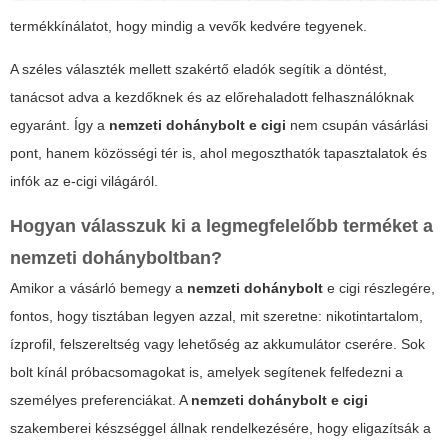
termékkínálatot, hogy mindig a vevők kedvére tegyenek.
A széles választék mellett szakértő eladók segítik a döntést,
tanácsot adva a kezdőknek és az előrehaladott felhasználóknak
egyaránt. Így a
nemzeti dohánybolt e cigi
nem csupán vásárlási
pont, hanem közösségi tér is, ahol megoszthatók tapasztalatok és
infók az e-cigi világáról.
Hogyan válasszuk ki a legmegfelelőbb terméket a
nemzeti dohányboltban?
Amikor a vásárló bemegy a
nemzeti dohánybolt
e cigi részlegére,
fontos, hogy tisztában legyen azzal, mit szeretne: nikotintartalom,
ízprofil, felszereltség vagy lehetőség az akkumulátor cserére. Sok
bolt kínál
próbacsomagokat
is, amelyek segítenek felfedezni a
személyes preferenciákat. A
nemzeti dohánybolt e cigi
szakemberei készséggel állnak rendelkezésére, hogy eligazítsák a