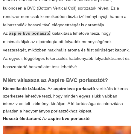
különösen a
BVC
(Bottom Vertical Coil) sorozatuk révén. Ez a
rendszer nem csak kiemelkedően tiszta ízélményt nyújt, hanem a
felhasználók hosszú távú elégedettségét is garantálja.
Az
aspire bvc porlasztó
kialakítása lehetővé teszi, hogy
minimalizáljuk az elpárologtatott folyadék mennyiségének
veszteségét, miközben maximális aroma és füst sűrűséget kapunk.
Az egyedi, függőleges tekercselés hatékonyabb folyadékáramot és
hosszantartó használatot tesz lehetővé.
Miért válassza az Aspire BVC porlasztót?
Kiemelkedő ízátadás:
Az
aspire bvc porlasztó
vertikális tekercs
szerkezete lehetővé teszi, hogy minden egyes slukk valóban
intenzív és telt ízélményt kínáljon. A lé tartóssága és intenzitása
páratlan a hagyományos porlasztókhoz képest.
Hosszú élettartam:
Az
aspire bvc porlasztó