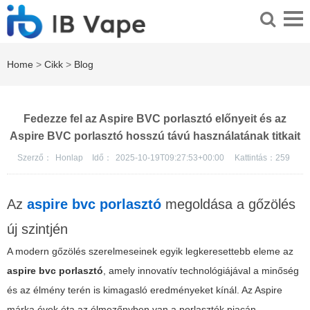
Home
>
Cikk
>
Blog
Fedezze fel az Aspire BVC porlasztó előnyeit és az
Aspire BVC porlasztó hosszú távú használatának titkait
Szerző：
Honlap
Idő：
2025-10-19T09:27:53+00:00
Kattintás：
259
Az
aspire bvc porlasztó
megoldása a gőzölés
új szintjén
A modern gőzölés szerelmeseinek egyik legkeresettebb eleme az
aspire bvc porlasztó
, amely innovatív technológiájával a minőség
és az élmény terén is kimagasló eredményeket kínál. Az Aspire
márka évek óta az élmezőnyben van a porlasztók piacán,