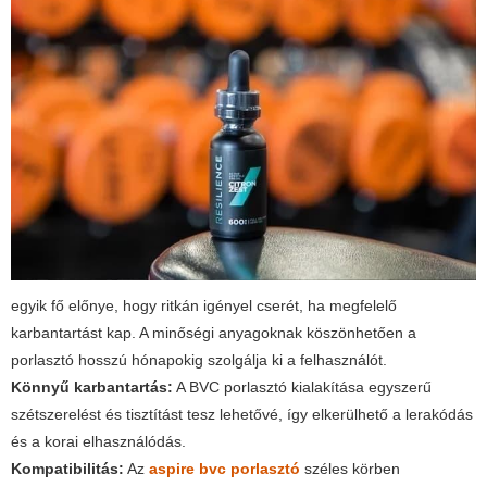
egyik fő előnye, hogy ritkán igényel cserét, ha megfelelő
karbantartást kap. A minőségi anyagoknak köszönhetően a
porlasztó hosszú hónapokig szolgálja ki a felhasználót.
Könnyű karbantartás:
A BVC porlasztó kialakítása egyszerű
szétszerelést és tisztítást tesz lehetővé, így elkerülhető a lerakódás
és a korai elhasználódás.
Kompatibilitás:
Az
aspire bvc porlasztó
széles körben