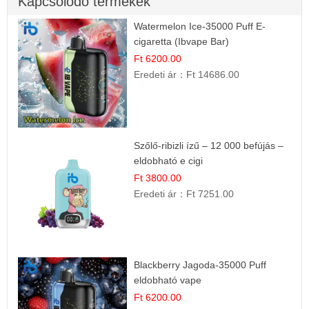
Kapcsolódó termékek
Watermelon Ice-35000 Puff E-
cigaretta (Ibvape Bar)
Ft 6200.00
Eredeti ár：
Ft 14686.00
Szőlő-ribizli ízű – 12 000 befújás –
eldobható e cigi
Ft 3800.00
Eredeti ár：
Ft 7251.00
Blackberry Jagoda-35000 Puff
eldobható vape
Ft 6200.00