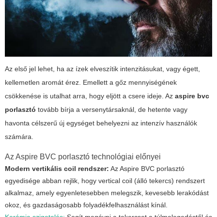
Az első jel lehet, ha az ízek elveszítik intenzitásukat, vagy égett,
kellemetlen aromát érez. Emellett a gőz mennyiségének
csökkenése is utalhat arra, hogy eljött a csere ideje. Az
aspire bvc
porlasztó
tovább bírja a versenytársaknál, de hetente vagy
havonta célszerű új egységet behelyezni az intenzív használók
számára.
Az Aspire BVC porlasztó technológiai előnyei
Modern vertikális coil rendszer:
Az Aspire BVC porlasztó
egyedisége abban rejlik, hogy vertical coil (álló tekercs) rendszert
alkalmaz, amely egyenletesebben melegszik, kevesebb lerakódást
okoz, és gazdaságosabb folyadékfelhasználást kínál.
Kerámia szigetelés:
Segít megóvni a tekercset a túlmelegedéstől és