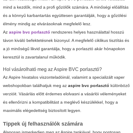
mind a kezdők, mind a profi gőzölők számára. A minőségi előállítás
és a könnyű karbantartás együttesen garantálják, hogy a gőzölési
élmény mindig az elvárásoknak megfelelő lesz.
Az
aspire bvc porlasztó
rendszeres helyes használattal hosszú
távon kiváló befektetésnek bizonyul. A megfelelő ciklikus tisztítás és
a jó minőségű likvid garantálja, hogy a porlasztó akár hónapokon
keresztül is zavartalanul működik.
Hol vásárolható meg az Aspire BVC porlasztó?
Az Aspire hivatalos viszonteladóinál, valamint a specializált vaper
webshopokban találhatjuk meg az
aspire bvc porlasztó
különböző
verzióit. Vásárlás előtt érdemes elolvasni a vásárlói véleményeket
és ellenőrizni a kompatibilitást a meglévő készülékkel, hogy a
maximális elégedettség biztosított legyen.
Tippek új felhasználók számára
Alaposan ismerkedjen meg az Aspire tankjával, hogy pontosan