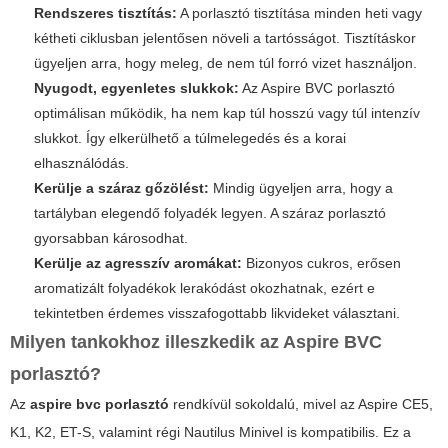
Rendszeres tisztítás:
A porlasztó tisztítása minden heti vagy
kétheti ciklusban jelentősen növeli a tartósságot. Tisztításkor
ügyeljen arra, hogy meleg, de nem túl forró vizet használjon.
Nyugodt, egyenletes slukkok:
Az Aspire BVC porlasztó
optimálisan működik, ha nem kap túl hosszú vagy túl intenzív
slukkot. Így elkerülhető a túlmelegedés és a korai
elhasználódás.
Kerülje a száraz gőzölést:
Mindig ügyeljen arra, hogy a
tartályban elegendő folyadék legyen. A száraz porlasztó
gyorsabban károsodhat.
Kerülje az agresszív aromákat:
Bizonyos cukros, erősen
aromatizált folyadékok lerakódást okozhatnak, ezért e
tekintetben érdemes visszafogottabb likvideket választani.
Milyen tankokhoz illeszkedik az Aspire BVC
porlasztó?
Az
aspire bvc porlasztó
rendkívül sokoldalú, mivel az Aspire CE5,
K1, K2, ET-S, valamint régi Nautilus Minivel is kompatibilis. Ez a