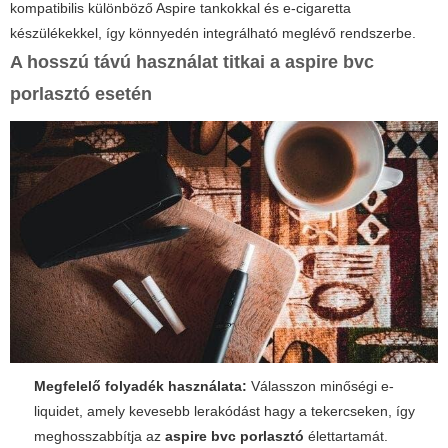
kompatibilis különböző Aspire tankokkal és e-cigaretta
készülékekkel, így könnyedén integrálható meglévő rendszerbe.
A hosszú távú használat titkai a
aspire bvc
porlasztó
esetén
Megfelelő folyadék használata:
Válasszon minőségi e-
liquidet, amely kevesebb lerakódást hagy a tekercseken, így
meghosszabbítja az
aspire bvc porlasztó
élettartamát.