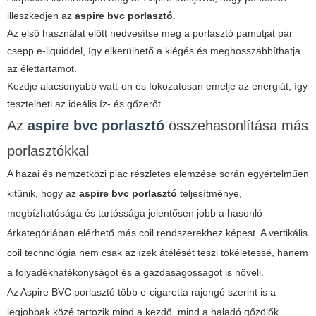
illeszkedjen az
aspire bvc porlasztó
.
Az első használat előtt nedvesítse meg a porlasztó pamutját pár
csepp e-liquiddel, így elkerülhető a kiégés és meghosszabbíthatja
az élettartamot.
Kezdje alacsonyabb watt-on és fokozatosan emelje az energiát, így
tesztelheti az ideális íz- és gőzerőt.
Az
aspire bvc porlasztó
összehasonlítása más
porlasztókkal
A hazai és nemzetközi piac részletes elemzése során egyértelműen
kitűnik, hogy az
aspire bvc porlasztó
teljesítménye,
megbízhatósága és tartóssága jelentősen jobb a hasonló
árkategóriában elérhető más coil rendszerekhez képest. A vertikális
coil technológia nem csak az ízek átélését teszi tökéletessé, hanem
a folyadékhatékonyságot és a gazdaságosságot is növeli.
Az Aspire BVC porlasztó több e-cigaretta rajongó szerint is a
legjobbak közé tartozik mind a kezdő, mind a haladó gőzölők