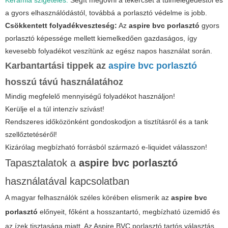
a gyors elhasználódástól, továbbá a porlasztó védelme is jobb.
Csökkentett folyadékveszteség:
Az
aspire bvc porlasztó
gyors
porlasztó képessége mellett kiemelkedően gazdaságos, így
kevesebb folyadékot veszítünk az egész napos használat során.
Karbantartási tippek az
aspire bvc porlasztó
hosszú távú használatához
Mindig megfelelő mennyiségű folyadékot használjon!
Kerülje el a túl intenzív szívást!
Rendszeres időközönként gondoskodjon a tisztításról és a tank
szellőztetéséről!
Kizárólag megbízható forrásból származó e-liquidet válasszon!
Tapasztalatok a
aspire bvc porlasztó
használatával kapcsolatban
A magyar felhasználók széles körében elismerik az
aspire bvc
porlasztó
előnyeit, főként a hosszantartó, megbízható üzemidő és
az ízek tisztasága miatt. Az Aspire BVC porlasztó tartós választás