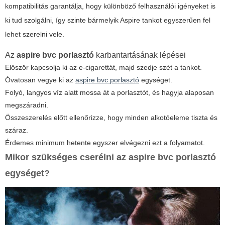
kompatibilitás garantálja, hogy különböző felhasználói igényeket is
ki tud szolgálni, így szinte bármelyik Aspire tankot egyszerűen fel
lehet szerelni vele.
Az
aspire bvc porlasztó
karbantartásának lépései
Először kapcsolja ki az e-cigarettát, majd szedje szét a tankot.
Óvatosan vegye ki az
aspire bvc porlasztó
egységet.
Folyó, langyos víz alatt mossa át a porlasztót, és hagyja alaposan
megszáradni.
Összeszerelés előtt ellenőrizze, hogy minden alkotóeleme tiszta és
száraz.
Érdemes minimum hetente egyszer elvégezni ezt a folyamatot.
Mikor szükséges cserélni az
aspire bvc porlasztó
egységet?