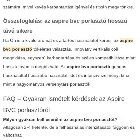
számára, mivel kevés karbantartást igényel és ritkán megy tönkre.
Összefoglalás: az
aspire bvc porlasztó
hosszú
távú sikere
Ha Ön is a kiváló aromát és a tartós használatot keresi, az
aspire
bvc porlasztó
tökéletes választás. Innovatív vertikális coil
megoldása, egyszerű karbantartása és széles kompatibilitása miatt
hosszú távon is megbízható. Az
aspire bvc porlasztó
gondos
használattal hosszabb használati időt és intenzív ízélményt kínál,
mint a hagyományos versenytárs porlasztók.
FAQ – Gyakran ismételt kérdések az Aspire
BVC porlasztóról
Milyen gyakran kell cserélni az aspire bvc porlasztót?
–
Átlagosan 2-4 hetente, de a felhasználás intenzitásától függően ez
változhat.