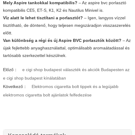
Mely Aspire tankokkal kompatibilis?
– Az aspire bvc porlasztó
kompatibilis CE5, ET-S, K1, K2 és Nautilus Minivel is.
Víz alatt le lehet tisztítani a porlasztót?
– Igen, langyos vízzel
tisztítható, de döntenő, hogy teljesen megszáradjon visszaszerelés
előtt.
Van különbség a régi és új Aspire BVC porlasztók között?
– Az
újak fejlettebb anyaghasználattal, optimálisabb aromaátadással és
tartósabb szerkezettel készülnek.
Előző：
e cigi shop budapest választék és akciók Budapesten az
e cigi shop budapest kínálatában
Következő：
Elektromos cigaretta bolt tippek és a legújabb
elektromos cigaretta bolt ajánlatok felfedezése