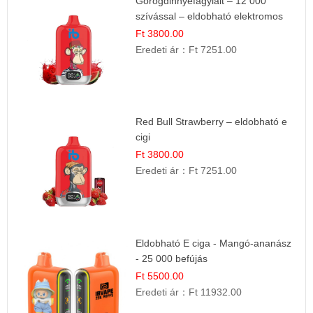
Görögdinnyefagylalt – 12 000
szívással – eldobható elektromos
cigi
Ft 3800.00
Eredeti ár：
Ft 7251.00
Red Bull Strawberry – eldobható e
cigi
Ft 3800.00
Eredeti ár：
Ft 7251.00
Eldobható E ciga - Mangó-ananász
- 25 000 befújás
Ft 5500.00
Eredeti ár：
Ft 11932.00