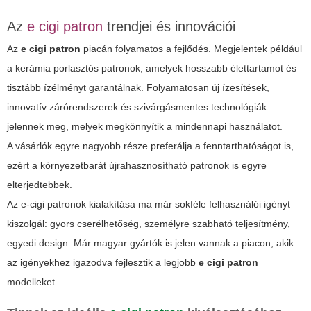
Az
e cigi patron
trendjei és innovációi
Az
e cigi patron
piacán folyamatos a fejlődés. Megjelentek például
a kerámia porlasztós patronok, amelyek hosszabb élettartamot és
tisztább ízélményt garantálnak. Folyamatosan új ízesítések,
innovatív zárórendszerek és szivárgásmentes technológiák
jelennek meg, melyek megkönnyítik a mindennapi használatot.
A vásárlók egyre nagyobb része preferálja a fenntarthatóságot is,
ezért a környezetbarát újrahasznosítható patronok is egyre
elterjedtebbek.
Az e-cigi patronok kialakítása ma már sokféle felhasználói igényt
kiszolgál: gyors cserélhetőség, személyre szabható teljesítmény,
egyedi design. Már magyar gyártók is jelen vannak a piacon, akik
az igényekhez igazodva fejlesztik a legjobb
e cigi patron
modelleket.