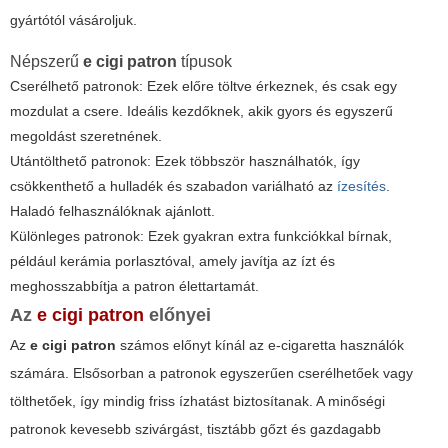
gyártótól vásároljuk.
Népszerű
e cigi patron
típusok
Cserélhető patronok: Ezek előre töltve érkeznek, és csak egy
mozdulat a csere. Ideális kezdőknek, akik gyors és egyszerű
megoldást szeretnének.
Utántölthető patronok: Ezek többször használhatók, így
csökkenthető a hulladék és szabadon variálható az
ízesítés
.
Haladó felhasználóknak ajánlott.
Különleges patronok: Ezek gyakran extra funkciókkal bírnak,
például kerámia porlasztóval, amely javítja az ízt és
meghosszabbítja a patron élettartamát.
Az
e cigi patron
előnyei
Az
e cigi patron
számos előnyt kínál az e-cigaretta használók
számára. Elsősorban a patronok egyszerűen cserélhetőek vagy
tölthetőek, így mindig friss ízhatást biztosítanak. A minőségi
patronok kevesebb szivárgást, tisztább gőzt és gazdagabb