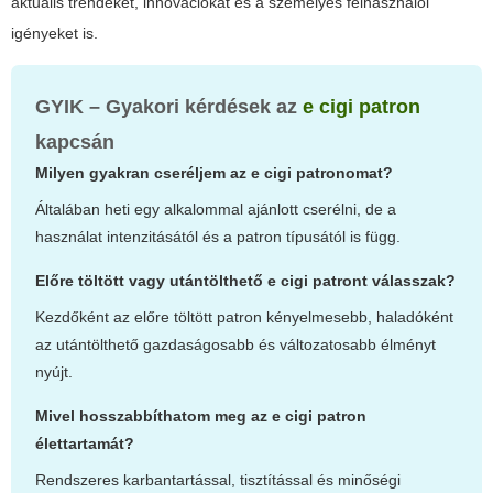
aktuális trendeket, innovációkat és a személyes felhasználói
igényeket is.
GYIK – Gyakori kérdések az
e cigi patron
kapcsán
Milyen gyakran cseréljem az e cigi patronomat?
Általában heti egy alkalommal ajánlott cserélni, de a
használat intenzitásától és a patron típusától is függ.
Előre töltött vagy utántölthető e cigi patront válasszak?
Kezdőként az előre töltött patron kényelmesebb, haladóként
az utántölthető gazdaságosabb és változatosabb élményt
nyújt.
Mivel hosszabbíthatom meg az e cigi patron
élettartamát?
Rendszeres karbantartással, tisztítással és minőségi