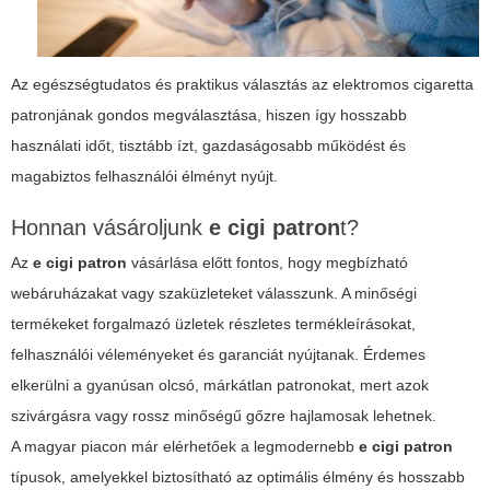
Az egészségtudatos és praktikus választás az elektromos cigaretta
patronjának gondos megválasztása, hiszen így hosszabb
használati időt, tisztább ízt, gazdaságosabb működést és
magabiztos felhasználói élményt nyújt.
Honnan vásároljunk
e cigi patron
t?
Az
e cigi patron
vásárlása előtt fontos, hogy megbízható
webáruházakat vagy szaküzleteket válasszunk. A minőségi
termékeket forgalmazó üzletek részletes termékleírásokat,
felhasználói véleményeket és garanciát nyújtanak. Érdemes
elkerülni a gyanúsan olcsó, márkátlan patronokat, mert azok
szivárgásra vagy rossz minőségű gőzre hajlamosak lehetnek.
A magyar piacon már elérhetőek a legmodernebb
e cigi patron
típusok, amelyekkel biztosítható az optimális élmény és hosszabb