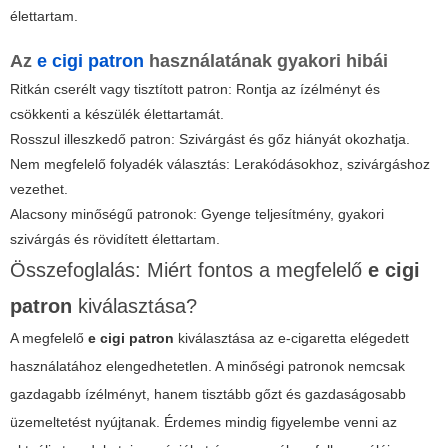
élettartam.
Az
e cigi patron
használatának gyakori hibái
Ritkán cserélt vagy tisztított patron: Rontja az ízélményt és
csökkenti a készülék élettartamát.
Rosszul illeszkedő patron: Szivárgást és gőz hiányát okozhatja.
Nem megfelelő folyadék választás: Lerakódásokhoz, szivárgáshoz
vezethet.
Alacsony minőségű patronok: Gyenge teljesítmény, gyakori
szivárgás és rövidített élettartam.
Összefoglalás: Miért fontos a megfelelő
e cigi
patron
kiválasztása?
A megfelelő
e cigi patron
kiválasztása az e-cigaretta elégedett
használatához elengedhetetlen. A minőségi patronok nemcsak
gazdagabb ízélményt, hanem tisztább gőzt és gazdaságosabb
üzemeltetést nyújtanak. Érdemes mindig figyelembe venni az