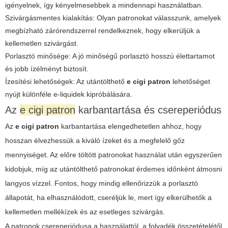
igényelnek, így kényelmesebbek a mindennapi használatban.
Szivárgásmentes kialakítás: Olyan patronokat válasszunk, amelyek
megbízható zárórendszerrel rendelkeznek, hogy elkerüljük a
kellemetlen szivárgást.
Porlasztó minősége: A jó minőségű porlasztó hosszú élettartamot
és jobb ízélményt biztosít.
Ízesítési lehetőségek: Az utántölthető
e cigi patron
lehetőséget
nyújt különféle e-liquidek kipróbálására.
Az
e cigi patron
karbantartása és csereperiódus
Az
e cigi patron
karbantartása elengedhetetlen ahhoz, hogy
hosszan élvezhessük a kiváló ízeket és a megfelelő gőz
mennyiséget. Az előre töltött patronokat használat után egyszerűen
kidobjuk, míg az utántölthető patronokat érdemes időnként átmosni
langyos vízzel. Fontos, hogy mindig ellenőrizzük a porlasztó
állapotát, ha elhasználódott, cseréljük le, mert így elkerülhetők a
kellemetlen mellékízek és az esetleges szivárgás.
A patronok csereperiódusa a használattól, a folyadék összetételétől