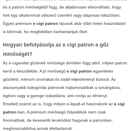
és a patron minőségétől függ, de általánosan elmondható, hogy
heti egy alkalommal célszerű cserélni vagy alaposan kitisztítani.
Egyes prémium
e cigi patron
típusok akár több hetes használatot
is kibírnak, ha megfelelően karbantartjuk őket.
Hogyan befolyásolja az
e cigi patron
a gőz
minőségét?
Az e-cigaretta gőzének minősége döntően függ attól, milyen patron
kerül a készülékbe. A jó minőségű
e cigi patron
egyenletes
gőzölést, intenzív aromákat és stabil teljesítményt biztosít. Az
alacsonyabb kategóriás patronok hajlamosabbak a szivárgásra,
égésre vagy a gyenge ízátadásra, ami rontja az élményt.
Emellett számít az is, hogy milyen e-liquid-et használunk az
e cigi
patron
-ban. A prémium minőségű folyadékok nem csak
finomabbak, de kevesebb lerakódást hagynak a patronban,
meghosszabbítva annak élettartamát.