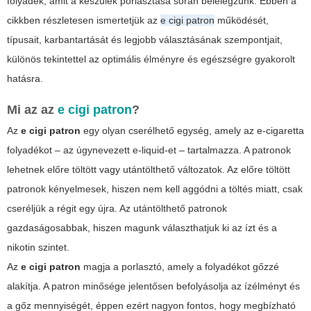
folyadék, amit a készülék porlasztása során belélegzünk. Ebben a
cikkben részletesen ismertetjük az
e cigi patron
működését,
típusait, karbantartását és legjobb választásának szempontjait,
különös tekintettel az optimális élményre és egészségre gyakorolt
hatásra.
Mi az az
e cigi patron
?
Az
e cigi patron
egy olyan cserélhető egység, amely az e-cigaretta
folyadékot – az úgynevezett e-liquid-et – tartalmazza. A patronok
lehetnek előre töltött vagy utántölthető változatok. Az előre töltött
patronok kényelmesek, hiszen nem kell aggódni a töltés miatt, csak
cseréljük a régit egy újra. Az utántölthető patronok
gazdaságosabbak, hiszen magunk választhatjuk ki az ízt és a
nikotin szintet.
Az
e cigi patron
magja a porlasztó, amely a folyadékot gőzzé
alakítja. A patron minősége jelentősen befolyásolja az ízélményt és
a gőz mennyiségét, éppen ezért nagyon fontos, hogy megbízható