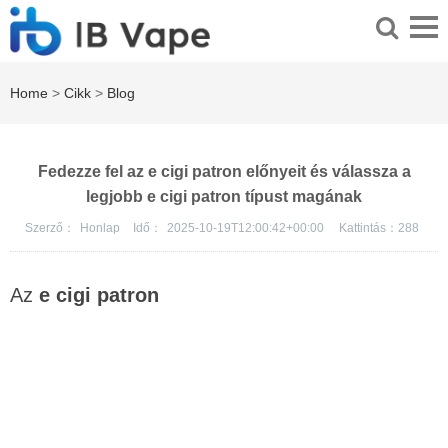
Home
>
Cikk
>
Blog
Fedezze fel az e cigi patron előnyeit és válassza a
legjobb e cigi patron típust magának
Szerző：
Honlap
Idő：
2025-10-19T12:00:42+00:00
Kattintás：
288
Az
e cigi patron