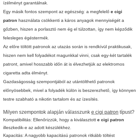
ízélményt garantálnak.
Egy másik fontos szempont az egészség: a megfelelő
e cigi
patron
használata csökkenti a káros anyagok mennyiségét a
gőzben, hiszen a porlasztó nem ég el túlzottan, így nem képződik
felesleges égéstermék.
Az előre töltött patronok az utazás során is rendkívül praktikusak,
hiszen nem kell folyadékot magunkkal vinni, csak egy-két tartalék
patront, amivel hosszabb időn át is élvezhetjük az elektromos
cigaretta adta élményt.
Gazdaságosság szempontjából az utántölthető patronok
előnyösebbek, mivel a folyadék külön is beszerezhető, így könnyen
testre szabható a nikotin tartalom és az ízesítés.
Milyen szempontok alapján válasszunk
e cigi patron
típust?
Kompatibilitás: Ellenőrizzük, hogy a kiválasztott
e cigi patron
illeszkedik-e az adott készülékhez.
Kapacitás: A nagyobb kapacitású patronok ritkább töltést