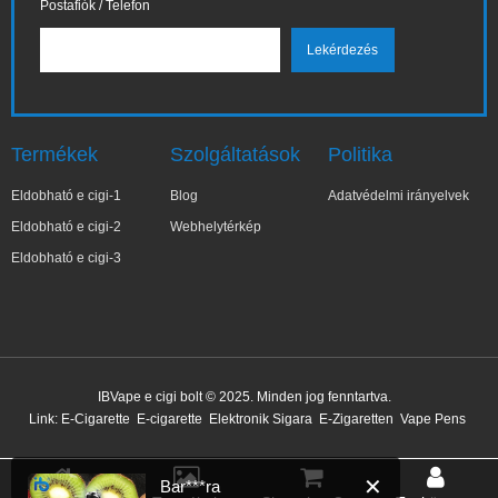
Postafiók / Telefon
Termékek
Szolgáltatások
Politika
Eldobható e cigi-1
Blog
Adatvédelmi irányelvek
Eldobható e cigi-2
Webhelytérkép
Eldobható e cigi-3
✕
Bar***ra
IBVape e cigi bolt © 2025. Minden jog fenntartva.
Nemrég vásárolt
Link:
E-Cigarette
E-cigarette
Elektronik Sigara
E-Zigaretten
Vape Pens
31 perccel ezelőtt