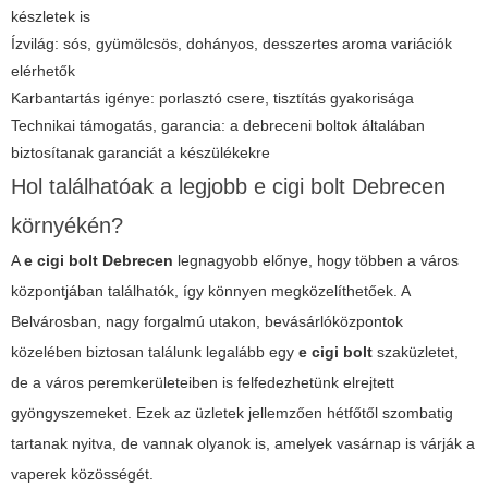
készletek is
Ízvilág: sós, gyümölcsös, dohányos, desszertes aroma variációk
elérhetők
Karbantartás igénye: porlasztó csere, tisztítás gyakorisága
Technikai támogatás, garancia: a debreceni boltok általában
biztosítanak garanciát a készülékekre
Hol találhatóak a legjobb e cigi bolt Debrecen
környékén?
A
e cigi bolt Debrecen
legnagyobb előnye, hogy többen a város
központjában találhatók, így könnyen megközelíthetőek. A
Belvárosban, nagy forgalmú utakon, bevásárlóközpontok
közelében biztosan találunk legalább egy
e cigi bolt
szaküzletet,
de a város peremkerületeiben is felfedezhetünk elrejtett
gyöngyszemeket. Ezek az üzletek jellemzően hétfőtől szombatig
tartanak nyitva, de vannak olyanok is, amelyek vasárnap is várják a
vaperek közösségét.