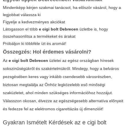
Mindenképp kérjen szakmai tanácsot, ha először vásárol, hogy a
legjobbat válassza ki
Figyelje a kedvezményes akciókat
Látogasson el több
e cigi bolt Debrecen
üzletbe is, hogy
összehasonlítsa a termékeket és árakat
Próbáljon ki többféle ízt és aromát!
Összegzés: Hol érdemes vásárolni?
Az
e cigi bolt Debrecen
üzletei az egész országban híresek
sokszínűségükről és szakértelmükről. Mindegy, hogy a belváros
pezsgésében keres vagy inkább csendesebb városrészben,
biztosan megtalálja az Önhöz legközelebb eső minőségi
szaküzletet, ahol minden szükséges információhoz hozzájut.
Válasszon okosan, élvezze az egészségesebb alternatíva előnyeit
és fedezze fel az elektromos cigarettázás új dimenzióit!
Gyakran Ismételt Kérdések az e cigi bolt