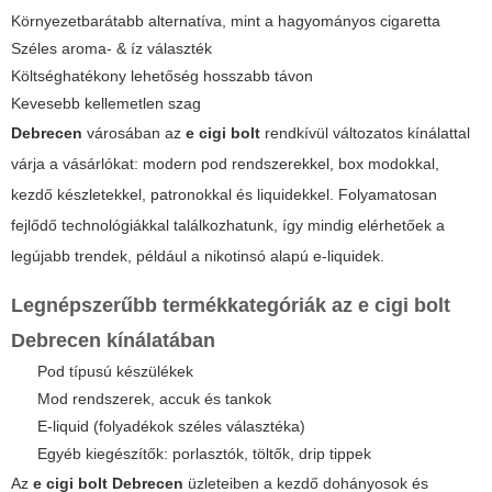
Környezetbarátabb alternatíva, mint a hagyományos cigaretta
Széles aroma- & íz választék
Költséghatékony lehetőség hosszabb távon
Kevesebb kellemetlen szag
Debrecen
városában az
e cigi bolt
rendkívül változatos kínálattal
várja a vásárlókat: modern pod rendszerekkel, box modokkal,
kezdő készletekkel, patronokkal és
liquidekkel
. Folyamatosan
fejlődő technológiákkal találkozhatunk, így mindig elérhetőek a
legújabb trendek, például a nikotinsó alapú e-liquidek.
Legnépszerűbb termékkategóriák az e cigi bolt
Debrecen kínálatában
Pod típusú készülékek
Mod rendszerek, accuk és tankok
E-liquid (folyadékok széles választéka)
Egyéb kiegészítők: porlasztók, töltők, drip tippek
Az
e cigi bolt Debrecen
üzleteiben a kezdő dohányosok és