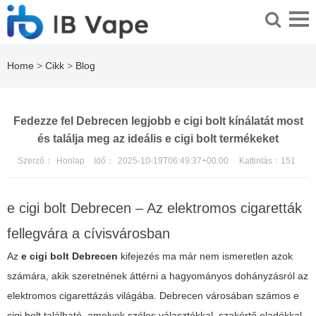
Home
>
Cikk
>
Blog
Fedezze fel Debrecen legjobb e cigi bolt kínálatát most
és találja meg az ideális e cigi bolt termékeket
Szerző：
Honlap
Idő：
2025-10-19T06:49:37+00:00
Kattintás：
151
e cigi bolt Debrecen – Az elektromos cigaretták
fellegvára a cívisvárosban
Az
e cigi bolt Debrecen
kifejezés ma már nem ismeretlen azok
számára, akik szeretnének áttérni a hagyományos dohányzásról az
elektromos cigarettázás világába. Debrecen városában számos
e
cigi bolt
található, amelyek széles választékkal, szakértő eladókkal