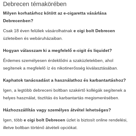
Debrecen témakörében
Milyen korhatárhoz kötött az e-cigaretta vásárlása
Debrecenben?
Csak 18 éven felüliek vásárolhatnak
e cigi bolt Debrecen
üzleteiben és webáruházaiban.
Hogyan válasszam ki a megfelelő e-cigit és liquidet?
Érdemes személyesen érdeklődni a szaküzletekben, ahol
segítenek a megfelelő íz és nikotinerősség kiválasztásában.
Kaphatok tanácsadást a használathoz és karbantartáshoz?
Igen, a legtöbb debreceni boltban szakértő kollégák segítenek a
helyes használat, tisztítás és karbantartás megismerésében.
Házhozszállítás vagy személyes átvétel lehetséges?
Igen, több
e cigi bolt Debrecen
üzlet is biztosít online rendelési,
illetve boltban történő átvételi opciókat.