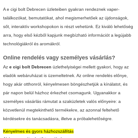
A
e cigi bolt Debrecen
üzleteiben gyakran rendeznek vaper-
találkozókat, bemutatókat, ahol megismerhetőek az újdonságok,
sőt, interaktív workshopokon is részt vehetünk. Ez kiváló lehetőség
arra, hogy első kézből kapjunk megbízható információt a legújabb
technológiákról és aromákról.
Online rendelés vagy személyes vásárlás?
Az
e cigi bolt Debrecen
üzlethelyiségei mellett gyakori, hogy az
eladók webáruházat is üzemeltetnek. Az online rendelés előnye,
hogy akár otthonról, kényelmesen böngészhetjük a kínálatot, és
pár napon belül házhoz érkezhet csomagunk. Ugyanakkor a
személyes vásárlás rámutat a szaküzletek valós előnyeire: a
közvetlenül megtekinthető termékekre, az azonnal feltehető
kérdésekre és tanácsadásra, illetve a próbalehetőségre.
Kényelmes és gyors házhozszállítás