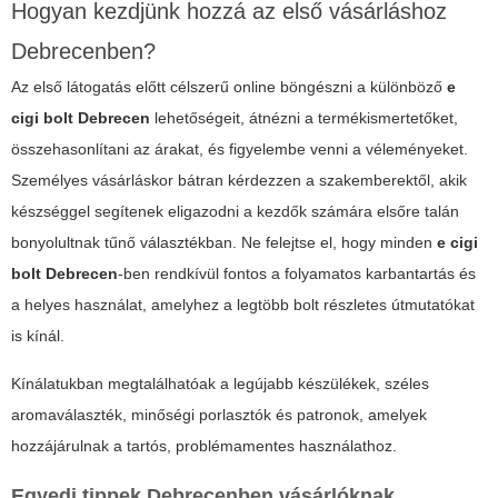
Hogyan kezdjünk hozzá az első vásárláshoz
Debrecenben?
Az első látogatás előtt célszerű online böngészni a különböző
e
cigi bolt Debrecen
lehetőségeit, átnézni a termékismertetőket,
összehasonlítani az árakat, és figyelembe venni a véleményeket.
Személyes vásárláskor bátran kérdezzen a szakemberektől, akik
készséggel segítenek eligazodni a kezdők számára elsőre talán
bonyolultnak tűnő választékban. Ne felejtse el, hogy minden
e cigi
bolt Debrecen
-ben rendkívül fontos a folyamatos karbantartás és
a helyes használat, amelyhez a legtöbb bolt részletes útmutatókat
is kínál.
Kínálatukban megtalálhatóak a legújabb készülékek, széles
aromaválaszték, minőségi porlasztók és patronok, amelyek
hozzájárulnak a tartós, problémamentes használathoz.
Egyedi tippek Debrecenben vásárlóknak