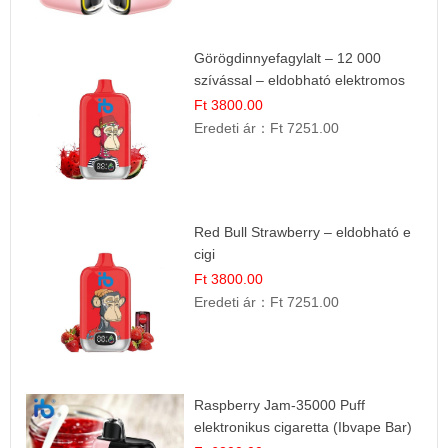
Görögdinnyefagylalt – 12 000
szívással – eldobható elektromos
cigi
Ft 3800.00
Eredeti ár：
Ft 7251.00
Red Bull Strawberry – eldobható e
cigi
Ft 3800.00
Eredeti ár：
Ft 7251.00
Raspberry Jam-35000 Puff
elektronikus cigaretta (Ibvape Bar)