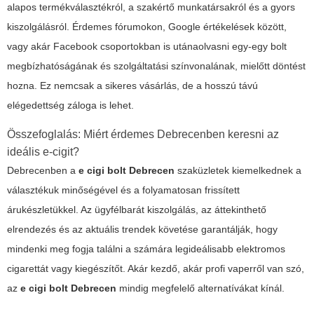
alapos termékválasztékról, a szakértő munkatársakról és a gyors
kiszolgálásról. Érdemes fórumokon, Google értékelések között,
vagy akár Facebook csoportokban is utánaolvasni egy-egy bolt
megbízhatóságának és szolgáltatási színvonalának, mielőtt döntést
hozna. Ez nemcsak a sikeres vásárlás, de a hosszú távú
elégedettség záloga is lehet.
Összefoglalás: Miért érdemes Debrecenben keresni az
ideális e-cigit?
Debrecenben a
e cigi bolt Debrecen
szaküzletek kiemelkednek a
választékuk minőségével és a folyamatosan frissített
árukészletükkel. Az ügyfélbarát kiszolgálás, az áttekinthető
elrendezés és az aktuális trendek követése garantálják, hogy
mindenki meg fogja találni a számára legideálisabb elektromos
cigarettát vagy kiegészítőt. Akár kezdő, akár profi vaperről van szó,
az
e cigi bolt Debrecen
mindig megfelelő alternatívákat kínál.