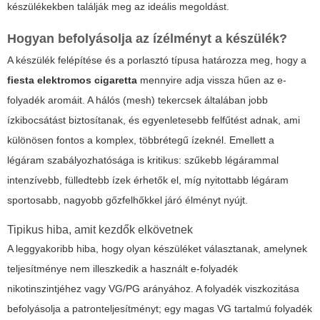
készülékekben találják meg az ideális megoldást.
Hogyan befolyásolja az ízélményt a készülék?
A készülék felépítése és a porlasztó típusa határozza meg, hogy a
fiesta elektromos cigaretta
mennyire adja vissza hűen az e-
folyadék aromáit. A hálós (mesh) tekercsek általában jobb
ízkibocsátást biztosítanak, és egyenletesebb felfűtést adnak, ami
különösen fontos a komplex, többrétegű ízeknél. Emellett a
légáram szabályozhatósága is kritikus: szűkebb légárammal
intenzívebb, fülledtebb ízek érhetők el, míg nyitottabb légáram
sportosabb, nagyobb gőzfelhőkkel járó élményt nyújt.
Tipikus hiba, amit kezdők elkövetnek
A leggyakoribb hiba, hogy olyan készüléket választanak, amelynek
teljesítménye nem illeszkedik a használt e-folyadék
nikotinszintjéhez vagy VG/PG arányához. A folyadék viszkozitása
befolyásolja a patronteljesítményt; egy magas VG tartalmú folyadék