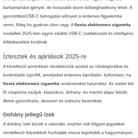
karbantartást igényel, de hosszabb távon költséghatékony lehet. A
gyorstöltés/USB-C támogatás előnyeit is érdemes figyelembe
venni, főleg ha gyakran úton vagy. A
fiesta elektromos cigaretta
modellek 2025-ben egyre inkább USB-C csatlakozást és intelligens
töltéskezelést kínálnak.
Íztesztek és ajánlások 2025-re
A következő pontokban részletezzük azokat az ízkategóriákat és
konkrétabb ízprofilt, amelyeket érdemes kipróbálni, különösen, ha
fiesta elektromos cigaretta
rendszereket használsz. Az ízeket két
fő csoportra osztjuk: klasszikus, dohány- és mentol alapú felsők;
illetve gyümölcsös, desszert és exkluzív keverékek.
Dohány jellegű ízek
A dohány ízek között a naturális, enyhén sült tölgyes jegyekkel
rendelkező folyadékok hozhatják vissza leginkább a hagyományos