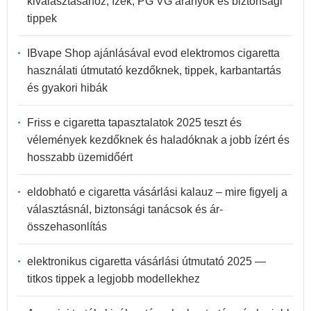
kiválasztásához, ízek, PG VG arányok és biztonsági
tippek
IBvape Shop ajánlásával evod elektromos cigaretta
használati útmutató kezdőknek, tippek, karbantartás
és gyakori hibák
Friss e cigaretta tapasztalatok 2025 teszt és
vélemények kezdőknek és haladóknak a jobb ízért és
hosszabb üzemidőért
eldobható e cigaretta vásárlási kalauz – mire figyelj a
választásnál, biztonsági tanácsok és ár-
összehasonlítás
elektronikus cigaretta vásárlási útmutató 2025 —
titkos tippek a legjobb modellekhez