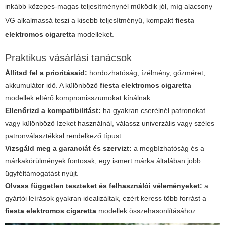
inkább közepes-magas teljesítménynél működik jól, míg alacsony
VG alkalmassá teszi a kisebb teljesítményű, kompakt
fiesta
elektromos cigaretta
modelleket.
Praktikus vásárlási tanácsok
Állítsd fel a prioritásaid:
hordozhatóság, ízélmény, gőzméret,
akkumulátor idő. A különböző
fiesta elektromos cigaretta
modellek eltérő kompromisszumokat kínálnak.
Ellenőrizd a kompatibilitást:
ha gyakran cserélnél patronokat
vagy különböző ízeket használnál, válassz univerzális vagy széles
patronválasztékkal rendelkező típust.
Vizsgáld meg a garanciát és szervizt:
a megbízhatóság és a
márkakörülmények fontosak; egy ismert márka általában jobb
ügyféltámogatást nyújt.
Olvass független teszteket és felhasználói véleményeket:
a
gyártói leírások gyakran idealizáltak, ezért keress több forrást a
fiesta elektromos cigaretta
modellek összehasonlításához.