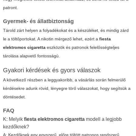
patront.
Gyermek- és állatbiztonság
Tárold zárt helyen a folyadékokat és a készüléket, és mindig zárd
le a töltőportokat. A nikotin mérgező lehet, ezért a
fiesta
elektromos cigaretta
eszközök és patronok felelősségteljes
tárolása alapvető fontosságú.
Gyakori kérdések és gyors válaszok
A következő részben a leggyakoribb, a vásárlás során felmerülő
kérdésekre adunk rövid, lényegre törő válaszokat, hogy segítsük a
döntésedet.
FAQ
K: Melyik
fiesta elektromos cigaretta
modell a legjobb
kezdőknek?
A: Kezdőknek egy egyszerű, előre töltött patronos rendszerű,