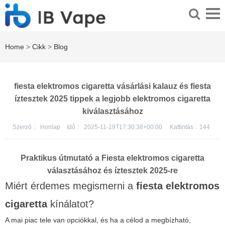
Home
>
Cikk
>
Blog
fiesta elektromos cigaretta vásárlási kalauz és fiesta
íztesztek 2025 tippek a legjobb elektromos cigaretta
kiválasztásához
Szerző：
Honlap
Idő：
2025-11-19T17:30:38+00:00
Kattintás：
144
Praktikus útmutató a Fiesta elektromos cigaretta
választásához és íztesztek 2025-re
Miért érdemes megismerni a
fiesta elektromos
cigaretta
kínálatot?
A mai piac tele van opciókkal, és ha a célod a megbízható,