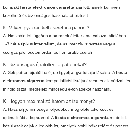
kompakt
fiesta elektromos cigaretta
ajánlott, amely könnyen
kezelhető és biztonságos használatot biztosít.
K: Milyen gyakran kell cserélni a patront?
A: Használattól függően a patronok élettartama változó; általában
1-3 hét a tipikus intervallum, de az intenzív ízvesztés vagy a
csorgás jelei esetén érdemes hamarabb cserélni.
K: Biztonságos újratölteni a patronokat?
A: Sok patron újratölthető, de figyelj a gyártói ajánlásokra. A
fiesta
elektromos cigaretta
kompatibilitási listáját érdemes ellenőrizni, és
mindig tiszta, megfelelő minőségű e-folyadékot használni.
K: Hogyan maximalizálhatom az ízélményt?
A: Használj jó minőségű folyadékot, megfelelő tekercset és
optimalizáld a légáramot. A
fiesta elektromos cigaretta
modellek
közül azok adják a legjobb ízt, amelyek stabil hőkezelést és pontos