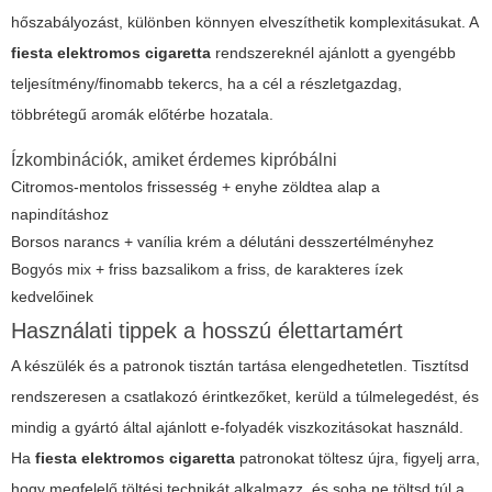
hőszabályozást, különben könnyen elveszíthetik komplexitásukat. A
fiesta elektromos cigaretta
rendszereknél ajánlott a gyengébb
teljesítmény/finomabb tekercs, ha a cél a részletgazdag,
többrétegű aromák előtérbe hozatala.
Ízkombinációk, amiket érdemes kipróbálni
Citromos-mentolos frissesség + enyhe zöldtea alap a
napindításhoz
Borsos narancs + vanília krém a délutáni desszertélményhez
Bogyós mix + friss bazsalikom a friss, de karakteres ízek
kedvelőinek
Használati tippek a hosszú élettartamért
A készülék és a patronok tisztán tartása elengedhetetlen. Tisztítsd
rendszeresen a csatlakozó érintkezőket, kerüld a túlmelegedést, és
mindig a gyártó által ajánlott e-folyadék viszkozitásokat használd.
Ha
fiesta elektromos cigaretta
patronokat töltesz újra, figyelj arra,
hogy megfelelő töltési technikát alkalmazz, és soha ne töltsd túl a