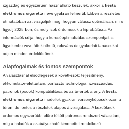
ízgazdag és egyszerűen használható készülék, akkor a
fiesta
elektromos cigaretta
neve gyakran felmerül. Ebben a részletes
útmutatóban azt vizsgáljuk meg, hogyan válassz optimálisan, mire
figyelj 2025-ben, és mely ízek érdemesek a kipróbálásra. Az
információk célja, hogy a keresőoptimalizálás szempontjait is
figyelembe véve áttekinthető, releváns és gyakorlati tanácsokat
adjon minden érdeklődőnek.
Alapfogalmak és fontos szempontok
A választásnál elsődlegesek a következők: teljesítmény,
akkumulátor-élettartam, porlasztó technológia, ízvisszaadás,
patronok (podok) kompatibilitása és az ár-érték arány. A
fiesta
elektromos cigaretta
modellek gyakran versenyképesek ezen a
téren, de fontos a részletek alapos átvizsgálása. A kezdőknek
érdemes egyszerűbb, előre töltött patronos rendszert választani,
míg a haladók a szabályozható kimenettel rendelkező