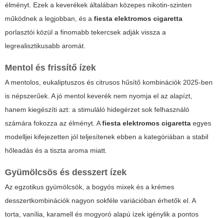
élményt. Ezek a keverékek általában közepes nikotin-szinten
működnek a legjobban, és a
fiesta elektromos cigaretta
porlasztói közül a finomabb tekercsek adják vissza a
legrealisztikusabb aromát.
Mentol és frissítő ízek
A mentolos, eukaliptuszos és citrusos hűsítő kombinációk 2025-ben
is népszerűek. A jó mentol keverék nem nyomja el az alapízt,
hanem kiegészíti azt: a stimuláló hidegérzet sok felhasználó
számára fokozza az élményt. A
fiesta elektromos cigaretta
egyes
modelljei kifejezetten jól teljesítenek ebben a kategóriában a stabil
hőleadás és a tiszta aroma miatt.
Gyümölcsös és desszert ízek
Az egzotikus gyümölcsök, a bogyós mixek és a krémes
desszertkombinációk nagyon sokféle variációban érhetők el. A
torta, vanília, karamell és mogyoró alapú ízek igénylik a pontos