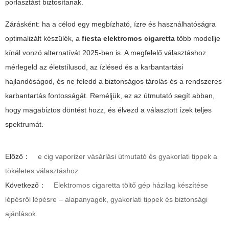
porlasztást biztosítanak.
Zárásként: ha a célod egy megbízható, ízre és használhatóságra
optimalizált készülék, a
fiesta elektromos cigaretta
több modellje
kínál vonzó alternatívát 2025-ben is. A megfelelő választáshoz
mérlegeld az életstílusod, az ízlésed és a karbantartási
hajlandóságod, és ne feledd a biztonságos tárolás és a rendszeres
karbantartás fontosságát. Reméljük, ez az útmutató segít abban,
hogy magabiztos döntést hozz, és élvezd a választott ízek teljes
spektrumát.
Előző：
e cig vaporizer vásárlási útmutató és gyakorlati tippek a
tökéletes választáshoz
Következő：
Elektromos cigaretta töltő gép házilag készítése
lépésről lépésre – alapanyagok, gyakorlati tippek és biztonsági
ajánlások