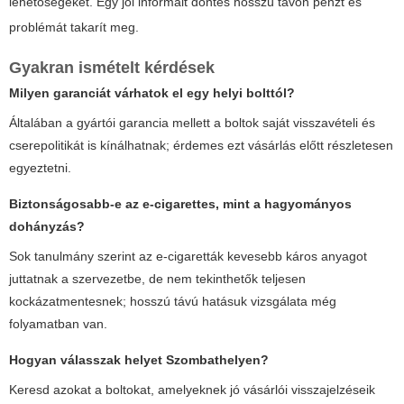
lehetőségeket. Egy jól informált döntés hosszú távon pénzt és
problémát takarít meg.
Gyakran ismételt kérdések
Milyen garanciát várhatok el egy helyi bolttól?
Általában a gyártói garancia mellett a boltok saját visszavételi és
cserepolitikát is kínálhatnak; érdemes ezt vásárlás előtt részletesen
egyeztetni.
Biztonságosabb-e az
e-cigarettes
, mint a hagyományos
dohányzás?
Sok tanulmány szerint az e-cigaretták kevesebb káros anyagot
juttatnak a szervezetbe, de nem tekinthetők teljesen
kockázatmentesnek; hosszú távú hatásuk vizsgálata még
folyamatban van.
Hogyan válasszak helyet Szombathelyen?
Keresd azokat a boltokat, amelyeknek jó vásárlói visszajelzéseik