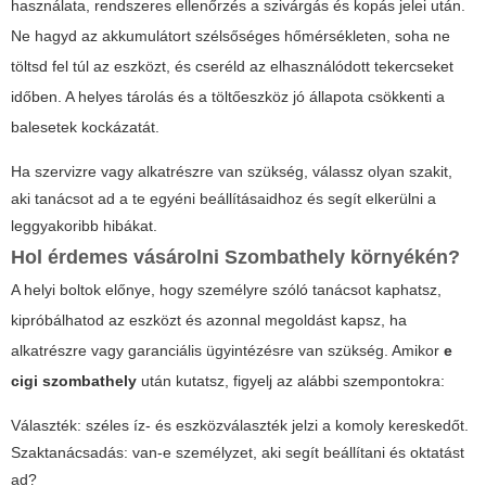
használata, rendszeres ellenőrzés a szivárgás és kopás jelei után.
Ne hagyd az akkumulátort szélsőséges hőmérsékleten, soha ne
töltsd fel túl az eszközt, és cseréld az elhasználódott tekercseket
időben. A helyes tárolás és a töltőeszköz jó állapota csökkenti a
balesetek kockázatát.
Ha szervizre vagy alkatrészre van szükség, válassz olyan szakit,
aki tanácsot ad a te egyéni beállításaidhoz és segít elkerülni a
leggyakoribb hibákat.
Hol érdemes vásárolni Szombathely környékén?
A helyi boltok előnye, hogy személyre szóló tanácsot kaphatsz,
kipróbálhatod az eszközt és azonnal megoldást kapsz, ha
alkatrészre vagy garanciális ügyintézésre van szükség. Amikor
e
cigi szombathely
után kutatsz, figyelj az alábbi szempontokra:
Választék: széles íz- és eszközválaszték jelzi a komoly kereskedőt.
Szaktanácsadás: van-e személyzet, aki segít beállítani és oktatást
ad?