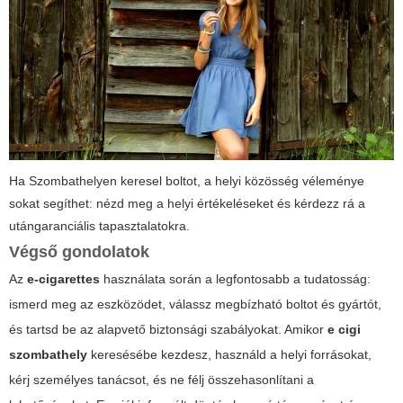
Ha Szombathelyen keresel boltot, a helyi közösség véleménye
sokat segíthet: nézd meg a helyi értékeléseket és kérdezz rá a
utángaranciális tapasztalatokra.
Végső gondolatok
Az
e-cigarettes
használata során a legfontosabb a tudatosság:
ismerd meg az eszközödet, válassz megbízható boltot és gyártót,
és tartsd be az alapvető biztonsági szabályokat. Amikor
e cigi
szombathely
keresésébe kezdesz, használd a helyi forrásokat,
kérj személyes tanácsot, és ne félj összehasonlítani a