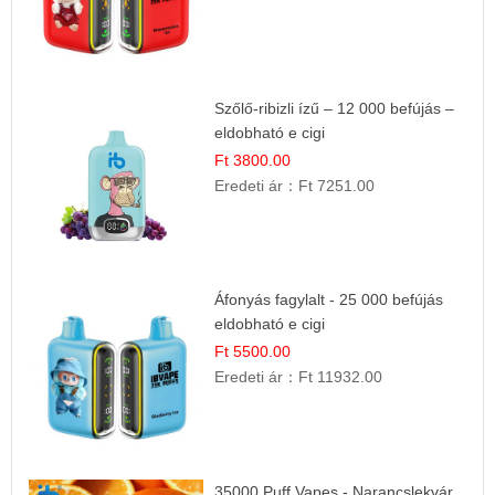
Szőlő-ribizli ízű – 12 000 befújás –
eldobható e cigi
Ft 3800.00
Eredeti ár：
Ft 7251.00
Áfonyás fagylalt - 25 000 befújás
eldobható e cigi
Ft 5500.00
Eredeti ár：
Ft 11932.00
35000 Puff Vapes - Narancslekvár