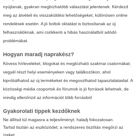
nyújtanak, gyakran megbízhatóbb választást jelentenek. Kérdezd
meg az átvételi és visszaküldési lehetőségeket, különösen online
rendelések esetén. A jó boltok oktatást is biztosítanak az új
felhasználóknak, ami csökkenti a hibás használatból adódó
problémákat.
Hogyan maradj naprakész?
Kövess hírleveleket, blogokat és megbízható szakmai csatornákat;
vegyél részt helyi eseményeken vagy találkozókon, ahol
kipróbálhatod az új termékeket és megoszthatod tapasztalataidat. A
közösségi média csoportok és fórumok is jó források lehetnek, de
mindig ellenőrizd az információt több forrásból.
Gyakorolati tippek kezdőknek
Ne állítsd túl magasra a teljesítményt; haladj fokozatosan.
Tartsd tisztán az eszközödet; a rendszeres tisztítás megőrzi az
ízeket.