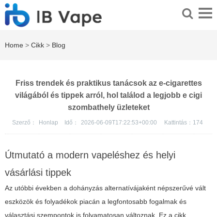
Home
>
Cikk
>
Blog
Friss trendek és praktikus tanácsok az e-cigarettes
világából és tippek arról, hol találod a legjobb e cigi
szombathely üzleteket
Szerző：
Honlap
Idő：
2026-06-09T17:22:53+00:00
Kattintás：
174
Útmutató a modern vapeléshez és helyi
vásárlási tippek
Az utóbbi években a dohányzás alternatívájaként népszerűvé vált
eszközök és folyadékok piacán a legfontosabb fogalmak és
választási szempontok is folyamatosan változnak. Ez a cikk