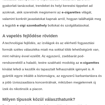
gyakorlati tanácsokat, trendeket és helyi keresési tippeket ad
azoknak, akik szeretnék megismerni az
e-cigarettes
világát,
valamint konkrét javaslatokat kapnak arról, hogyan találhatják meg
a legjobb
e cigi szombathely
boltokat és szolgáltatásokat.
A vapelés fejlődése röviden
A technológiai fejlődés, az ízvilágok és az elérhető fogyasztási
formák széles választéka miatt ma sokkal több lehetőségünk van,
mint néhány évvel ezelőtt. Az egyszerű, zsebbarát pod-
rendszerektől a haladó, testre szabható modokig az
e-cigarettes
kínálat lefedi a kezdők és tapasztalt felhasználók igényeit is. A
gyártók egyre inkább a biztonságra, az egyszerű karbantartásra és
a jobb ízvisszaadásra koncentrálnak, miközben megjelennek új
ízek és nikotinsók a piacon.
Milyen típusok közül választhatunk?