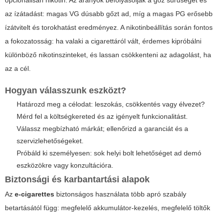
opcionálisan nikotin. Az arányok befolyásolják a gőz sűrűségét és
az ízátadást: magas VG dúsabb gőzt ad, míg a magas PG erősebb
ízátvitelt és torokhatást eredményez. A nikotinbeállítás során fontos
a fokozatosság: ha valaki a cigarettáról vált, érdemes kipróbálni
különböző nikotinszinteket, és lassan csökkenteni az adagolást, ha
az a cél.
Hogyan válasszunk eszközt?
Határozd meg a célodat: leszokás, csökkentés vagy élvezet?
Mérd fel a költségkereted és az igényelt funkcionalitást.
Válassz megbízható márkát; ellenőrizd a garanciát és a
szervizlehetőségeket.
Próbáld ki személyesen: sok helyi bolt lehetőséget ad demó
eszközökre vagy konzultációra.
Biztonsági és karbantartási alapok
Az
e-cigarettes
biztonságos használata több apró szabály
betartásától függ: megfelelő akkumulátor-kezelés, megfelelő töltők