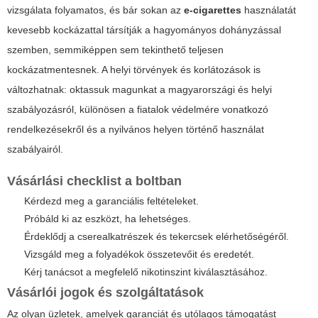
vizsgálata folyamatos, és bár sokan az
e-cigarettes
használatát
kevesebb kockázattal társítják a hagyományos dohányzással
szemben, semmiképpen sem tekinthető teljesen
kockázatmentesnek. A helyi törvények és korlátozások is
változhatnak: oktassuk magunkat a magyarországi és helyi
szabályozásról, különösen a fiatalok védelmére vonatkozó
rendelkezésekről és a nyilvános helyen történő használat
szabályairól.
Vásárlási checklist a boltban
Kérdezd meg a garanciális feltételeket.
Próbáld ki az eszközt, ha lehetséges.
Érdeklődj a cserealkatrészek és tekercsek elérhetőségéről.
Vizsgáld meg a folyadékok összetevőit és eredetét.
Kérj tanácsot a megfelelő nikotinszint kiválasztásához.
Vásárlói jogok és szolgáltatások
Az olyan üzletek, amelyek garanciát és utólagos támogatást