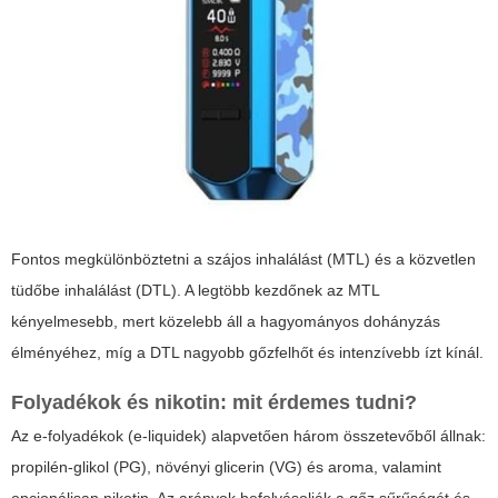
Fontos megkülönböztetni a szájos inhalálást (MTL) és a közvetlen
tüdőbe inhalálást (DTL). A legtöbb kezdőnek az
MTL
kényelmesebb, mert közelebb áll a hagyományos dohányzás
élményéhez, míg a
DTL
nagyobb gőzfelhőt és intenzívebb ízt kínál.
Folyadékok és nikotin: mit érdemes tudni?
Az e-folyadékok (e-liquidek) alapvetően három összetevőből állnak:
propilén-glikol (PG), növényi glicerin (VG) és aroma, valamint