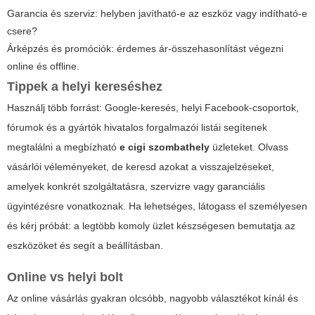
Garancia és szerviz: helyben javítható-e az eszköz vagy indítható-e
csere?
Árképzés és promóciók: érdemes ár-összehasonlítást végezni
online és offline.
Tippek a helyi kereséshez
Használj több forrást: Google-keresés, helyi Facebook-csoportok,
fórumok és a gyártók hivatalos forgalmazói listái segítenek
megtalálni a megbízható
e cigi szombathely
üzleteket. Olvass
vásárlói véleményeket, de keresd azokat a visszajelzéseket,
amelyek konkrét szolgáltatásra, szervizre vagy garanciális
ügyintézésre vonatkoznak. Ha lehetséges, látogass el személyesen
és kérj próbát: a legtöbb komoly üzlet készségesen bemutatja az
eszközöket és segít a beállításban.
Online vs helyi bolt
Az online vásárlás gyakran olcsóbb, nagyobb választékot kínál és