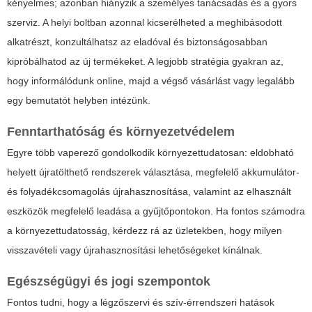
kényelmes; azonban hiányzik a személyes tanácsadás és a gyors
szerviz. A helyi boltban azonnal kicserélheted a meghibásodott
alkatrészt, konzultálhatsz az eladóval és biztonságosabban
kipróbálhatod az új termékeket. A legjobb stratégia gyakran az,
hogy informálódunk online, majd a végső vásárlást vagy legalább
egy bemutatót helyben intézünk.
Fenntarthatóság és környezetvédelem
Egyre több vaperező gondolkodik környezettudatosan: eldobható
helyett újratölthető rendszerek választása, megfelelő akkumulátor-
és folyadékcsomagolás újrahasznosítása, valamint az elhasznált
eszközök megfelelő leadása a gyűjtőpontokon. Ha fontos számodra
a környezettudatosság, kérdezz rá az üzletekben, hogy milyen
visszavételi vagy újrahasznosítási lehetőségeket kínálnak.
Egészségügyi és jogi szempontok
Fontos tudni, hogy a légzőszervi és szív-érrendszeri hatások