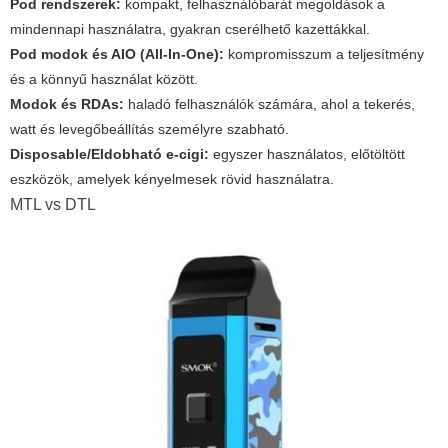
Pod rendszerek:
kompakt, felhasználóbarát megoldások a
mindennapi használatra, gyakran cserélhető kazettákkal.
Pod modok és AIO (All-In-One):
kompromisszum a teljesítmény
és a könnyű használat között.
Modok és RDAs:
haladó felhasználók számára, ahol a tekerés,
watt és levegőbeállítás személyre szabható.
Disposable/Eldobható e-cigi:
egyszer használatos, előtöltött
eszközök, amelyek kényelmesek rövid használatra.
MTL vs DTL