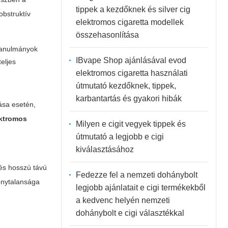
tippek a kezdőknek és silver cig
obstruktív
elektromos cigaretta modellek
összehasonlítása
 tanulmányok
IBvape Shop ajánlásával evod
eljes
elektromos cigaretta használati
útmutató kezdőknek, tippek,
karbantartás és gyakori hibák
ása esetén,
ektromos
Milyen e cigit vegyek tippek és
útmutató a legjobb e cigi
kiválasztásához
 és hosszú távú
Fedezze fel a nemzeti dohánybolt
onytalansága
legjobb ajánlatait e cigi termékekből
a kedvenc helyén nemzeti
dohánybolt e cigi választékkal