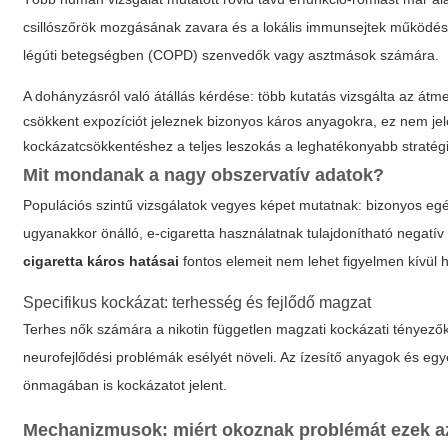
csillószőrök mozgásának zavara és a lokális immunsejtek működés
légúti betegségben (COPD) szenvedők vagy asztmások számára.
A dohányzásról való átállás kérdése: több kutatás vizsgálta az á
csökkent expozíciót jeleznek bizonyos káros anyagokra, ez nem jel
kockázatcsökkentéshez a teljes leszokás a leghatékonyabb stratég
Mit mondanak a nagy obszervatív adatok?
Populációs szintű vizsgálatok vegyes képet mutatnak: bizonyos 
ugyanakkor önálló, e-cigaretta használatnak tulajdonítható negatí
cigaretta káros hatásai
fontos elemeit nem lehet figyelmen kívül 
Specifikus kockázat: terhesség és fejlődő magzat
Terhes nők számára a nikotin független magzati kockázati tényezőké
neurofejlődési problémák esélyét növeli. Az ízesítő anyagok és e
önmagában is kockázatot jelent.
Mechanizmusok: miért okoznak problémát ezek 