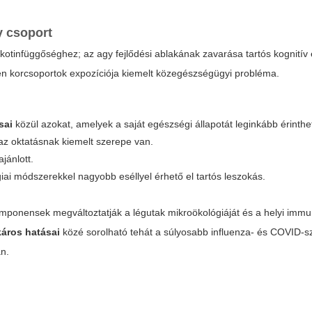
y csoport
ikotinfüggőséghez; az agy fejlődési ablakának zavarása tartós kognitív 
zen korcsoportok expozíciója kiemelt közegészségügyi probléma.
sai
közül azokat, amelyek a saját egészségi állapotát leginkább érinthet
; az oktatásnak kiemelt szerepe van.
jánlott.
iai módszerekkel nagyobb eséllyel érhető el tartós leszokás.
mponensek megváltoztatják a légutak mikroökológiáját és a helyi immun
káros hatásai
közé sorolható tehát a súlyosabb influenza- és COVID-s
n.