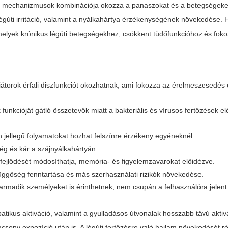
us mechanizmusok kombinációja okozza a panaszokat és a betegségeket
égúti irritáció, valamint a nyálkahártya érzékenységének növekedése.
amelyek krónikus légúti betegségekhez, csökkent tüdőfunkcióhoz és foko
iátorok érfali diszfunkciót okozhatnak, ami fokozza az érelmeszesedés
 funkcióját gátló összetevők miatt a bakteriális és vírusos fertőzések e
jellegű folyamatokat hozhat felszínre érzékeny egyéneknél.
ég és kár a szájnyálkahártyán.
fejlődését módosíthatja, memória- és figyelemzavarokat előidézve.
függőség fenntartása és más szerhasználati rizikók növekedése.
rmadik személyeket is érinthetnek; nem csupán a felhasználóra jelent 
mpatikus aktiváció, valamint a gyulladásos útvonalak hosszabb távú aktiv
csony expozíció után is. A légúti fertőzésre való hajlam növekedését 