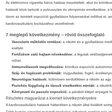
Az
elektromos cigaretta káros hatásai
összetettek: akut és krónik
hatások közé tartozik a pulzusszám és vérnyomás emelkedése, a l
távon az ismételt expozíció gyulladásos folyamatokat indíthat el, 
kardiovaszkuláris kockázathoz vezethetnek.
7 meglepő következmény
– rövid összefoglaló
Vascularis működés romlása:
a nikotin és a gyulladásos med
esélyét.
Fertőzésre való hajlam növekedése:
a légutak védősejtjeinek
nőhet.
Immunválaszok megváltozása:
krónikus expozíció autoimmun 
Száj- és fogászati problémák:
ínygyulladás, fogkő, érzékenys
Neurológiai hatások:
különösen serdülőkben a nikotin az agy 
Pszichés függőség és társult viselkedési minták:
a nikotin
Környezeti és passzív expozíció:
a párából kilépő anyagok ha
Részletes magyarázat a kiemelt következményekre
A kardiovaszkuláris hatások hátterében a nikotin által kiváltott szi
Több humán vizsgálat mutatott rövid távú érfunkció-romlást már ala