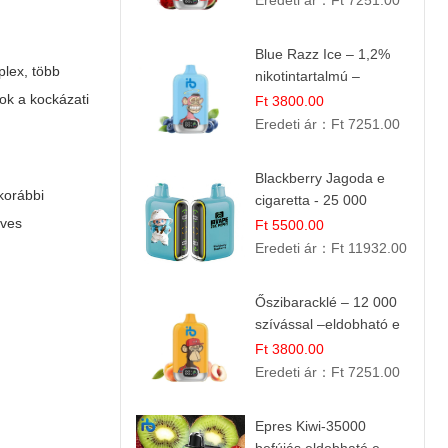
Eredeti ár：
Ft 7251.00
Blue Razz Ice – 1,2%
lex, több
nikotintartalmú –
eldobható e cigi
ok a kockázati
Ft 3800.00
Eredeti ár：
Ft 7251.00
Blackberry Jagoda e
korábbi
cigaretta - 25 000
szívás
éves
Ft 5500.00
Eredeti ár：
Ft 11932.00
Őszibaracklé – 12 000
szívással –eldobható e
cigi
Ft 3800.00
Eredeti ár：
Ft 7251.00
Epres Kiwi-35000