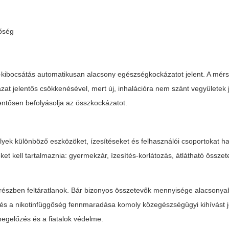
gőség
-kibocsátás automatikusan alacsony egészségkockázatot jelent. A mérs
zat jelentős csökkenésével, mert új, inhalációra nem szánt vegyületek
lentősen befolyásolja az összkockázatot.
yek különböző eszközöket, ízesítéseket és felhasználói csoportokat h
 kell tartalmaznia: gyermekzár, ízesítés-korlátozás, átlátható összete
észben feltáratlanok. Bár bizonyos összetevők mennyisége alacsonya
s a nikotinfüggőség fennmaradása komoly közegészségügyi kihívást je
megelőzés és a fiatalok védelme.