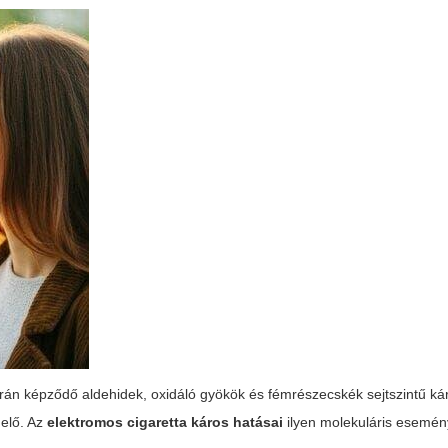
során képződő aldehidek, oxidáló gyökök és fémrészecskék sejtszintű ká
 elő. Az
elektromos cigaretta káros hatásai
ilyen molekuláris esemé