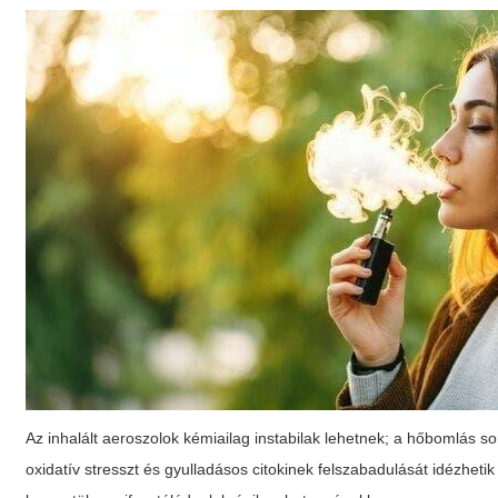
Az inhalált aeroszolok kémiailag instabilak lehetnek; a hőbomlás 
oxidatív stresszt és gyulladásos citokinek felszabadulását idézhetik