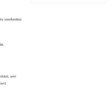
és viselkedési
ik.
itást, ami
zerű