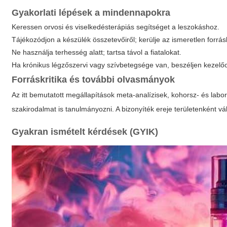
Gyakorlati lépések a mindennapokra
Keressen orvosi és viselkedésterápiás segítséget a leszokáshoz.
Tájékozódjon a készülék összetevőiről; kerülje az ismeretlen forrás
Ne használja terhesség alatt; tartsa távol a fiatalokat.
Ha krónikus légzőszervi vagy szívbetegsége van, beszéljen kezelő
Forráskritika és további olvasmányok
Az itt bemutatott megállapítások meta-analízisek, kohorsz- és lab
szakirodalmat is tanulmányozni. A bizonyíték ereje területenként vá
Gyakran ismételt kérdések (GYIK)