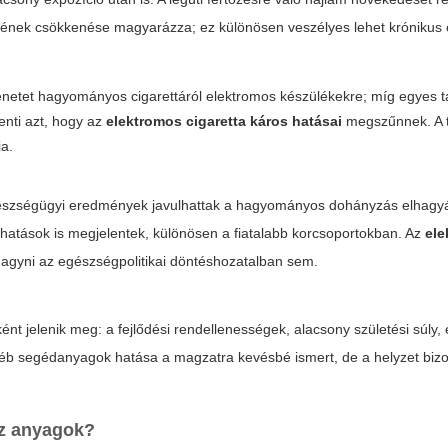
ének csökkenése magyarázza; ez különösen veszélyes lehet krónikus 
tmenetet hagyományos cigarettáról elektromos készülékekre; míg egyes
enti azt, hogy az
elektromos cigaretta káros hatásai
megszűnnek. A t
ia.
egészségügyi eredmények javulhattak a hagyományos dohányzás elhagy
v hatások is megjelentek, különösen a fiatalabb korcsoportokban. Az
el
hagyni az egészségpolitikai döntéshozatalban sem.
nt jelenik meg: a fejlődési rendellenességek, alacsony születési súly,
gyéb segédanyagok hatása a magzatra kevésbé ismert, de a helyzet biz
az anyagok?