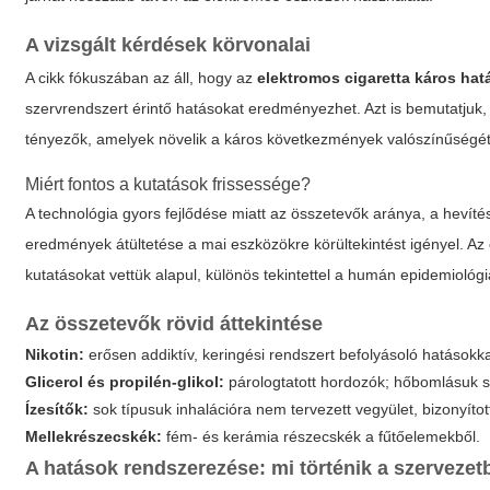
A vizsgált kérdések körvonalai
A cikk fókuszában az áll, hogy az
elektromos cigaretta káros hat
szervrendszert érintő hatásokat eredményezhet. Azt is bemutatjuk
tényezők, amelyek növelik a káros következmények valószínűségét
Miért fontos a kutatások frissessége?
A technológia gyors fejlődése miatt az összetevők aránya, a hevíté
eredmények átültetése a mai eszközökre körültekintést igényel. Az
kutatásokat vettük alapul, különös tekintettel a humán epidemiológi
Az összetevők rövid áttekintése
Nikotin:
erősen addiktív, keringési rendszert befolyásoló hatásokka
Glicerol és propilén-glikol:
párologtatott hordozók; hőbomlásuk s
Ízesítők:
sok típusuk inhalációra nem tervezett vegyület, bizonyítot
Mellekrészecskék:
fém- és kerámia részecskék a fűtőelemekből.
A hatások rendszerezése: mi történik a szerveze