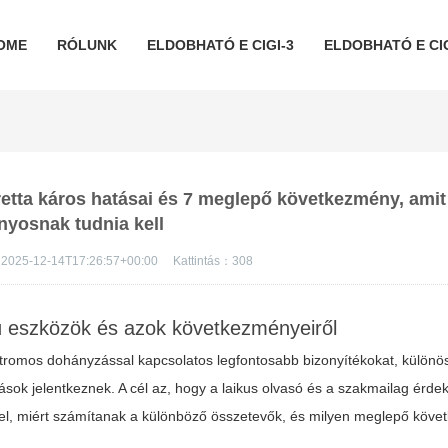
OME
RÓLUNK
ELDOBHATÓ E CIGI-3
ELDOBHATÓ E CIG
retta káros hatásai és 7 meglepő következmény, ami
yosnak tudnia kell
2025-12-14T17:26:57+00:00
Kattintás：
308
mú eszközök és azok következményeiről
tromos dohányzással kapcsolatos legfontosabb bizonyítékokat, különös 
sok jelentkeznek. A cél az, hogy a laikus olvasó és a szakmailag érde
ettel, miért számítanak a különböző összetevők, és milyen meglepő köv