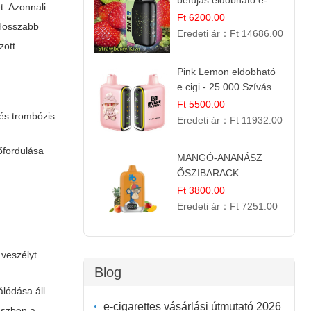
befújás eldobható e-
. Azonnali
cigaretta
Ft 6200.00
 Hosszabb
Eredeti ár：
Ft 14686.00
zott
Pink Lemon eldobható
e cigi - 25 000 Szívás
Ft 5500.00
 és trombózis
Eredeti ár：
Ft 11932.00
lőfordulása
MANGÓ-ANANÁSZ
ŐSZIBARACK
elektromos cigi – 12
Ft 3800.00
000 befújás
Eredeti ár：
Ft 7251.00
veszélyt.
Blog
álódása áll.
e-cigarettes vásárlási útmutató 2026
részben a