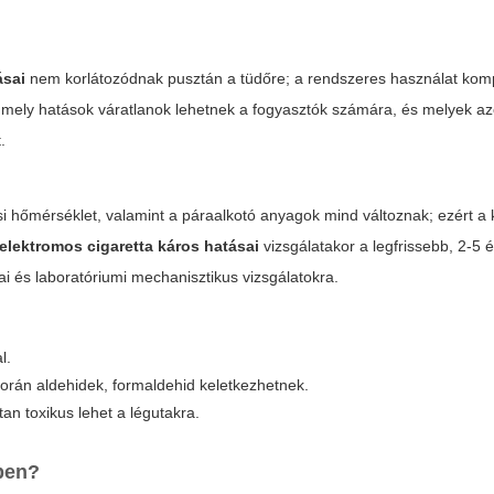
ásai
nem korlátozódnak pusztán a tüdőre; a rendszeres használat komp
, mely hatások váratlanok lehetnek a fogyasztók számára, és melyek az
.
si hőmérséklet, valamint a páraalkotó anyagok mind változnak; ezért a 
elektromos cigaretta káros hatásai
vizsgálatakor a legfrissebb, 2-5 
ai és laboratóriumi mechanisztikus vizsgálatokra.
l.
orán aldehidek, formaldehid keletkezhetnek.
tan toxikus lehet a légutakra.
tben?