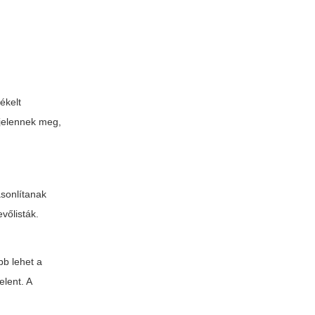
ékelt
 jelennek meg,
asonlítanak
vőlisták.
bb lehet a
lent. A