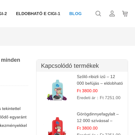
I-2
ELDOBHATÓ E CIGI-1
BLOG
t minden
Kapcsolódó termékek
Szőlő-ribizli ízű – 12
000 befújás – eldobható
e cigi
Ft 3800.00
Eredeti ár：
Ft 7251.00
tekintettel
Görögdinnyefagylalt –
klődő egyaránt
12 000 szívással –
etkezményekkel
eldobható elektromos
Ft 3800.00
cigi