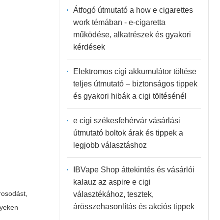
Átfogó útmutató a how e cigarettes
work témában - e-cigaretta
működése, alkatrészek és gyakori
kérdések
Elektromos cigi akkumulátor töltése
teljes útmutató – biztonságos tippek
és gyakori hibák a cigi töltésénél
e cigi székesfehérvár vásárlási
útmutató boltok árak és tippek a
legjobb választáshoz
IBVape Shop áttekintés és vásárlói
kalauz az aspire e cigi
rosodást,
választékához, tesztek,
árösszehasonlítás és akciós tippek
nyeken