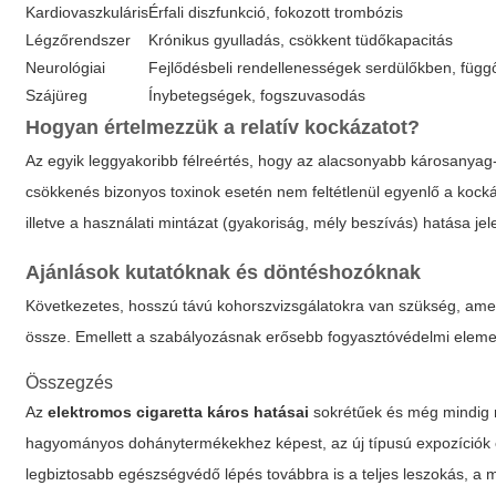
Kardiovaszkuláris
Érfali diszfunkció, fokozott trombózis
Légzőrendszer
Krónikus gyulladás, csökkent tüdőkapacitás
Neurológiai
Fejlődésbeli rendellenességek serdülőkben, füg
Szájüreg
Ínybetegségek, fogszuvasodás
Hogyan értelmezzük a relatív kockázatot?
Az egyik leggyakoribb félreértés, hogy az alacsonyabb károsanyag
csökkenés bizonyos toxinok esetén nem feltétlenül egyenlő a kocká
illetve a használati mintázat (gyakoriság, mély beszívás) hatása je
Ajánlások kutatóknak és döntéshozóknak
Következetes, hosszú távú kohorszvizsgálatokra van szükség, amel
össze. Emellett a szabályozásnak erősebb fogyasztóvédelmi elemeket
Összegzés
Az
elektromos cigaretta káros hatásai
sokrétűek és még mindig r
hagyományos dohánytermékekhez képest, az új típusú expozíciók é
legbiztosabb egészségvédő lépés továbbra is a teljes leszokás, a 