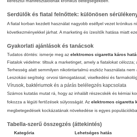
keresztül manifesztálódnak krónikus betegségekben.
Serdülők és fiatal felnőttek: különösen sérüléken
A fiatal korban kezdett használat nagyobb eséllyel vezet krónikus n
következményekkel járhat. A marketing és ízesítők hatása miatt e
Gyakorlati ajánlások és tanácsok
Tudatos döntés: ismerje meg az
elektromos cigaretta káros hatá
Fiatalok védelme: tiltsuk a marketinget, amely a fiatalokat célozza
Terhesség alatt semmilyen nikotintartalmú eszköz használata nem a
Leszokási segítség: orvosi támogatással, viselkedési és farmakológ
Vírusok, baktériumok és a párás belélegzés kapcsolata
Számos kutatás mutat rá, hogy az inhalált részecskék és kémiai ko
fokozza a légúti fertőzések súlyosságát. Az
elektromos cigaretta 
megbetegedések kockázatának növekedése is egyes populációkba
Tabella-szerű összegzés (áttekintés)
Kategória
Lehetséges hatás