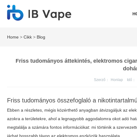
H
Home
>
Cikk
>
Blog
Friss tudományos áttekintés, elektromos ciga
dohán
Szerző：
Honlap
Idő：
Friss tudományos összefoglaló a nikotintartal
Ebben a részletes, mégis közérthető anyagban átvizsgáljuk az elek
azokra a területekre, ahol a legnagyobb aggodalomra okot adó hatá
megtalálja a számára fontos információkat: mi történik a szervez
járhat hosszabb távon az elektromos eszközök használata.