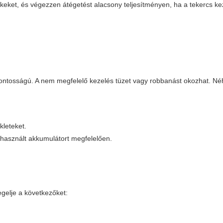
keket, és végezzen átégetést alacsony teljesítményen, ha a tekercs k
fontosságú. A nem megfelelő kezelés tüzet vagy robbanást okozhat. Né
kleteket.
 használt akkumulátort megfelelően.
gelje a következőket: