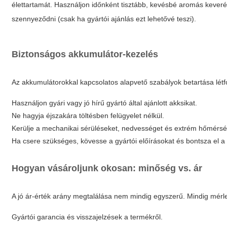
élettartamát. Használjon időnként tisztább, kevésbé aromás keveré
szennyeződni (csak ha gyártói ajánlás ezt lehetővé teszi).
Biztonságos akkumulátor-kezelés
Az akkumulátorokkal kapcsolatos alapvető szabályok betartása lét
Használjon gyári vagy jó hírű gyártó által ajánlott akksikat.
Ne hagyja éjszakára töltésben felügyelet nélkül.
Kerülje a mechanikai sérüléseket, nedvességet és extrém hőmérsé
Ha csere szükséges, kövesse a gyártói előírásokat és bontsza el a
Hogyan vásároljunk okosan: minőség vs. ár
A jó ár-érték arány megtalálása nem mindig egyszerű. Mindig mérle
Gyártói garancia és visszajelzések a termékről.