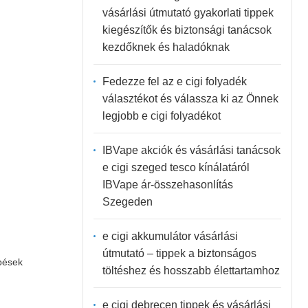
vásárlási útmutató gyakorlati tippek
kiegészítők és biztonsági tanácsok
kezdőknek és haladóknak
Fedezze fel az e cigi folyadék
választékot és válassza ki az Önnek
legjobb e cigi folyadékot
IBVape akciók és vásárlási tanácsok
e cigi szeged tesco kínálatáról
IBVape ár-összehasonlítás
Szegeden
e cigi akkumulátor vásárlási
útmutató – tippek a biztonságos
épések
töltéshez és hosszabb élettartamhoz
e cigi debrecen tippek és vásárlási