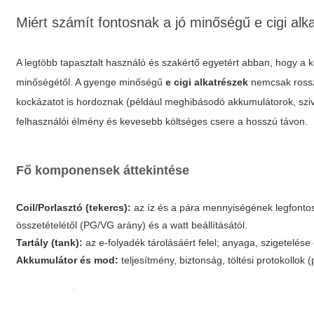
Miért számít fontosnak a jó minőségű e cigi alk
A legtöbb tapasztalt használó és szakértő egyetért abban, hogy a
minőségétől. A gyenge minőségű
e cigi alkatrészek
nemcsak rossz
kockázatot is hordoznak (például meghibásodó akkumulátorok, szivá
felhasználói élmény és kevesebb költséges csere a hosszú távon.
Fő komponensek áttekintése
Coil/Porlasztó (tekercs):
az íz és a pára mennyiségének legfontosa
összetételétől (PG/VG arány) és a watt beállításától.
Tartály (tank):
az e-folyadék tárolásáért felel; anyaga, szigetelés
Akkumulátor és mod:
teljesítmény, biztonság, töltési protokollok 