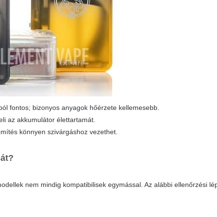
ól fontos; bizonyos anyagok hőérzete kellemesebb.
eli az akkumulátor élettartamát.
mítés könnyen szivárgáshoz vezethet.
sát?
modellek nem mindig kompatibilisek egymással. Az alábbi ellenőrzési l