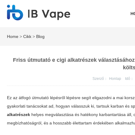
H
Home
>
Cikk
>
Blog
Friss útmutató e cigi alkatrészek választásáho
költ
Szerző：
Honlap
Idő：
Ez az átfogó útmutató lépésről lépésre segít eligazodni a mai kor
gyakorlati tanácsokat ad, hogyan válasszuk ki, tartsuk karban és
alkatrészek
helyes megválasztása és hatékony karbantartása áll, de 
megbízhatóságról, és a hosszabb élettartam érdekében alkalmazha