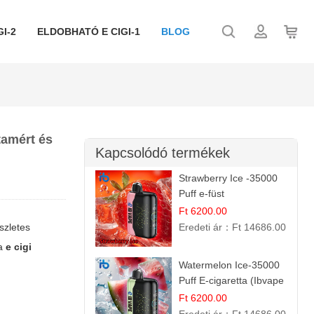
I-2
ELDOBHATÓ E CIGI-1
BLOG
tamért és
Kapcsolódó termékek
Strawberry Ice -35000
Puff e-füst
Ft 6200.00
szletes
Eredeti ár：
Ft 14686.00
 a
e cigi
Watermelon Ice-35000
Puff E-cigaretta (Ibvape
Bar)
Ft 6200.00