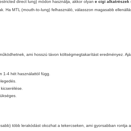
stricted direct lung) módon használja, akkor olyan
e cigi alkatrészek
nak. Ha MTL (mouth-to-lung) felhasználó, válasszon magasabb ellenállá
 működhetnek, ami hosszú távon költségmegtakarítást eredményez. Aján
n 1-4 hét használattól függ.
elegedés.
 kicserélése.
szükséges.
sabb) több lerakódást okozhat a tekercseken, ami gyorsabban rontja 