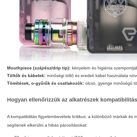
Mouthpiece (szájrész/drip tip):
kényelem és higiénia szempontjáb
Töltők és kábelek:
minőségi töltő és eredeti kábel használata növ
Tömítések, o-gyűrűk és csatlakozók:
olcsó, gyenge minőségű tö
Hogyan ellenőrizzük az alkatrészek kompatibilitá
A kompatibilitás figyelembevétele kritikus: a különböző márkák és 
segítenek elkerülni a hibás párosításokat: