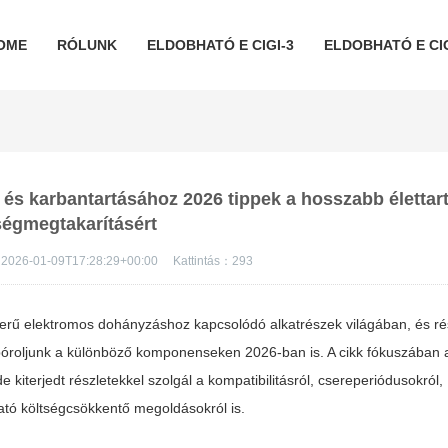
OME
RÓLUNK
ELDOBHATÓ E CIGI-3
ELDOBHATÓ E CIG
z és karbantartásához 2026 tippek a hosszabb élettar
ségmegtakarításért
2026-01-09T17:28:29+00:00
Kattintás：
293
szerű elektromos dohányzáshoz kapcsolódó alkatrészek világában, és ré
 spóroljunk a különböző komponenseken 2026-ban is. A cikk fókuszában
kiterjedt részletekkel szolgál a kompatibilitásról, csereperiódusokról,
tó költségcsökkentő megoldásokról is.