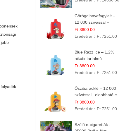
Eredeti ár：
Ft 14686.00
Görögdinnyefagylalt –
12 000 szívással –
omponensek
eldobható elektromos
Ft 3800.00
ztonsági
cigi
Eredeti ár：
Ft 7251.00
 jobb
Blue Razz Ice – 1,2%
nikotintartalmú –
eldobható e cigi
Ft 3800.00
Eredeti ár：
Ft 7251.00
-folyadék
Őszibaracklé – 12 000
szívással –eldobható e
cigi
Ft 3800.00
Eredeti ár：
Ft 7251.00
Szőlő e-cigaretták -