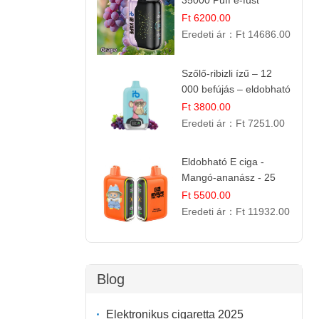
35000 Puff e-füst
Ft 6200.00
Eredeti ár：
Ft 14686.00
Szőlő-ribizli ízű – 12
000 befújás – eldobható
e cigi
Ft 3800.00
Eredeti ár：
Ft 7251.00
Eldobható E ciga -
Mangó-ananász - 25
000 befújás
Ft 5500.00
Eredeti ár：
Ft 11932.00
Blog
Elektronikus cigaretta 2025