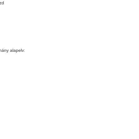
ezd
hány alapelv: