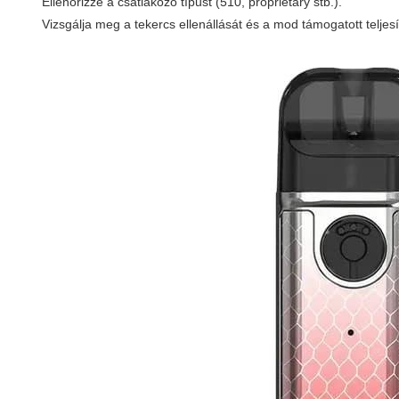
Ellenőrizze a csatlakozó típust (510, proprietary stb.).
Vizsgálja meg a tekercs ellenállását és a mod támogatott telje