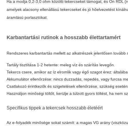
Ha a modja 0,2-3,0 ohm közötti tekercseket támogat, és Ön RDL (re
amelyek alacsony ellenállású tekercseket és jó hőelvezetést kínál
áramlású porlasztókat.
Karbantartási rutinok a hosszabb élettartamért
Rendszeres karbantartás mellett az alkatrészek jelentősen tovább
Tartály tisztítása 1-2 hetente: meleg víz és szárítás levegőn.
Tekercs csere, amikor az íz elromlik vagy égő szagot érez: általába
Akkumulátor ellenőrzése: nincs duzzadás, repedés, vagy furcsa m
Csatlakozó érintkezők és szigetelések ellenőrzése, szükség esetén
Használjon minőségi töltőt, kerülje a túlzott gyors töltést, ha nem 
Specifikus tippek a tekercsek hosszabb életéért
Az e-folyadék minősége sokat számít: a magas VG arány (viszkózu