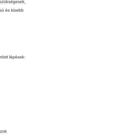
szükségesek,
sú és kisebb
lott lépések:
azok