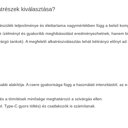
atrészek kiválasztása?
 készülék teljesítménye és élettartama nagymértékben függ a belső k
 ízélményt és gyakoribb meghibásodást eredményezhetnek, hanem bi
rgó tankok). A megfelelő alkatrészválasztás tehát kétirányú előnyt ad:
bb alakítója. A csere gyakorisága függ a használati intenzitástól, az e
e és a tömítések minősége meghatározó a szivárgás ellen.
(pl. Type-C gyors töltés) és csatlakozók is számítanak.