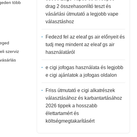
egeden több
drag 2 összehasonlító teszt és
vásárlási útmutató a legjobb vape
választáshoz
Fedezd fel az eleaf gs air előnyeit és
zeged
tudj meg mindent az eleaf gs air
li szerviz
használatáról
 vásárlás
e cigi jofogas használata és legjobb
e cigi ajánlatok a jofogas oldalon
Friss útmutató e cigi alkatrészek
választásához és karbantartásához
2026 tippek a hosszabb
élettartamért és
költségmegtakarításért