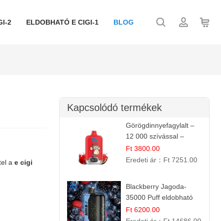
I-2
ELDOBHATÓ E CIGI-1
BLOG
Kapcsolódó termékek
Görögdinnyefagylalt –
12 000 szívással –
eldobható elektromos
Ft 3800.00
cigi
Eredeti ár：
Ft 7251.00
tel a
e cigi
Blackberry Jagoda-
35000 Puff eldobható
vape
Ft 6200.00