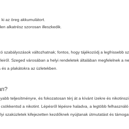
 ki az öreg akkumulátort.
den alkatrész szorosan illeszkedik.
 szabályozások változhatnak; fontos, hogy tájékozódj a legfrissebb sz
teleiről. Szeged városában a helyi rendeletek általában megfelelnek a n
 és a plakátokra az üzletekben.
an?
nyabb teljesítményre, és fokozatosan térj át a kívánt ízekre és nikotinsz
z, csökkentsd a nikotint. Lépésről lépésre haladva, a legtöbb felhaszná
yi szaküzletek kifejezetten kezdőknek nyújtanak útmutatást és támoga