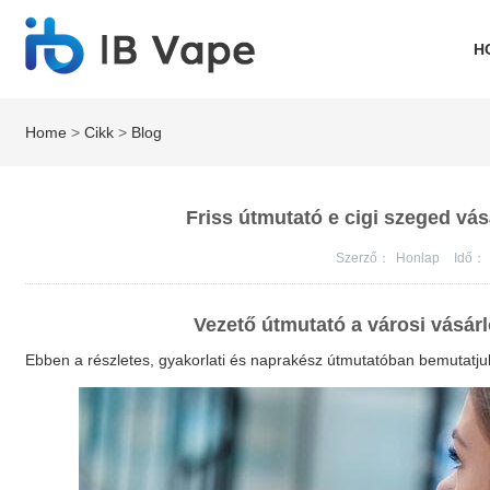
H
Home
>
Cikk
>
Blog
Friss útmutató e cigi szeged vá
Szerző：
Honlap
Idő：
Vezető útmutató a városi vásár
Ebben a részletes, gyakorlati és naprakész útmutatóban bemutatju