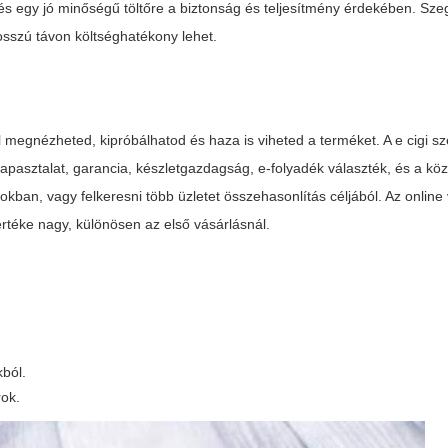
s egy jó minőségű töltőre a biztonság és teljesítmény érdekében. Sz
hosszú távon költséghatékony lehet.
l megnézheted, kipróbálhatod és haza is viheted a terméket. A
e cigi s
apasztalat, garancia, készletgazdagság, e-folyadék választék, és a köze
kban, vagy felkeresni több üzletet összehasonlítás céljából. Az online
rtéke nagy, különösen az első vásárlásnál.
kból.
rok.