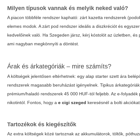
Milyen típusok vannak és melyik neked való?
A piacon többféle rendszer kapható: zárt kazetta rendszerek (podo
elemes modok. A zárt pod rendszer ideális a diszkréciót és egysz
kedvelőinek való. Ha Szegeden jársz, kérj kóstolót az üzletben, és pr
ami nagyban megkönnyíti a döntést.
Árak és árkategóriák – mire számíts?
A költségek jelentősen eltérhetnek: egy alap starter szett ára belé
rendszerek magasabb beruházást igényelnek. Tipikus árkategóriá
prémium/haladó rendszerek 45 000 HUF-tól feljebb. Az e-folyadék
nikotintól. Fontos, hogy a
e cigi szeged
keresésnél a bolti akciókat
Tartozékok és kiegészítők
Az extra költségek közé tartoznak az akkumulátorok, töltők, póthu