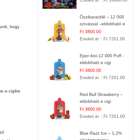
Eredeti ár：
Ft 14686.00
Őszibaracklé – 12 000
szívással –eldobható e
lunk, hogy
cigi
Ft 3800.00
Eredeti ár：
Ft 7251.00
Eper-kivi-12 000 Puff -
eldobható e cigi
Ft 3800.00
Eredeti ár：
Ft 7251.00
e e-cigibe
Red Bull Strawberry –
eldobható e cigi
Ft 3800.00
Eredeti ár：
Ft 7251.00
öző
Blue Razz Ice – 1,2%