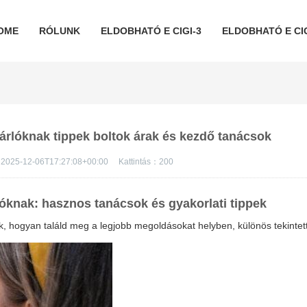
OME
RÓLUNK
ELDOBHATÓ E CIGI-3
ELDOBHATÓ E CIG
sárlóknak tippek boltok árak és kezdő tanácsok
2025-12-06T17:27:08+00:00
Kattintás：
200
lóknak: hasznos tanácsok és gyakorlati tippek
k, hogyan találd meg a legjobb megoldásokat helyben, különös tekintet