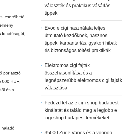
választék és praktikus vásárlási
tippek
s, cserélhető
zélmény
Evod e cigi használata teljes
s lehetőségét,
útmutató kezdőknek, hasznos
tippek, karbantartás, gyakori hibák
és biztonságos töltési praktikák
Elektromos cigi fajták
összehasonlítása és a
tő porlasztó
legnépszerűbb elektromos cigi fajták
5 000 HUF,
választása
től és a
Fedezd fel az e cigi shop budapest
kínálatát és találd meg a legjobb e
cigi shop budapest termékeket
a haladó
35000 Züge Vapes és a voopoo