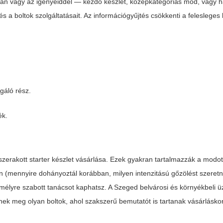
ában vagy az igényeiddel — kezdő készlet, középkategóriás mod, vagy 
 a boltok szolgáltatásait. Az információgyűjtés csökkenti a felesleges
lgáló rész.
ék.
erakott starter készlet vásárlása. Ezek gyakran tartalmazzák a modot,
n (mennyire dohányoztál korábban, milyen intenzitású gőzölést szeretn
zemélyre szabott tanácsot kaphatsz. A Szeged belvárosi és környékbeli 
nek meg olyan boltok, ahol szakszerű bemutatót is tartanak vásárláskor