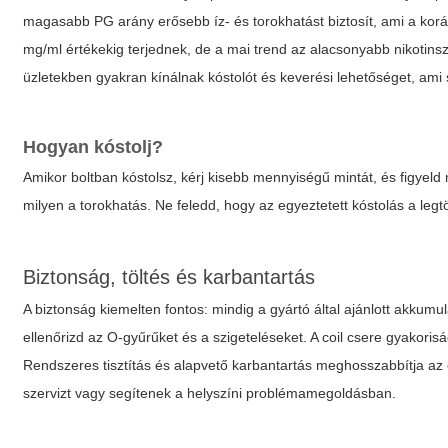
magasabb PG arány erősebb íz- és torokhatást biztosít, ami a kor
mg/ml értékekig terjednek, de a mai trend az alacsonyabb nikotins
üzletekben gyakran kínálnak kóstolót és keverési lehetőséget, ami 
Hogyan kóstolj?
Amikor boltban kóstolsz, kérj kisebb mennyiségű mintát, és figyel
milyen a torokhatás. Ne feledd, hogy az egyeztetett kóstolás a legtö
Biztonság, töltés és karbantartás
A biztonság kiemelten fontos: mindig a gyártó által ajánlott akkum
ellenőrizd az O-gyűrűket és a szigeteléseket. A coil csere gyakorisá
Rendszeres tisztítás és alapvető karbantartás meghosszabbítja az e
szervizt vagy segítenek a helyszíni problémamegoldásban.