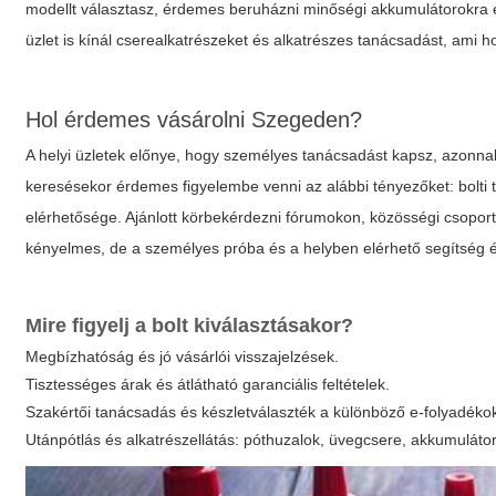
modellt választasz, érdemes beruházni minőségi akkumulátorokra é
üzlet is kínál cserealkatrészeket és alkatrészes tanácsadást, ami 
Hol érdemes vásárolni Szegeden?
A helyi üzletek előnye, hogy személyes tanácsadást kapsz, azonna
keresésekor érdemes figyelembe venni az alábbi tényezőket: bolti t
elérhetősége. Ajánlott körbekérdezni fórumokon, közösségi csoporto
kényelmes, de a személyes próba és a helyben elérhető segítség é
Mire figyelj a bolt kiválasztásakor?
Megbízhatóság és jó vásárlói visszajelzések.
Tisztességes árak és átlátható garanciális feltételek.
Szakértői tanácsadás és készletválaszték a különböző e-folyadéko
Utánpótlás és alkatrészellátás: póthuzalok, üvegcsere, akkumuláto