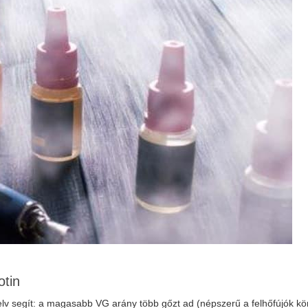
otin
elv segít: a magasabb VG arány több gőzt ad (népszerű a felhőfújók kö