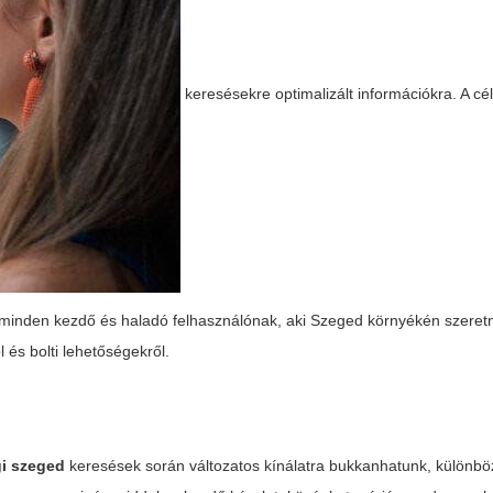
keresésekre optimalizált információkra. A cé
 minden kezdő és haladó felhasználónak, aki Szeged környékén szeretn
 és bolti lehetőségekről.
gi szeged
keresések során változatos kínálatra bukkanhatunk, különb