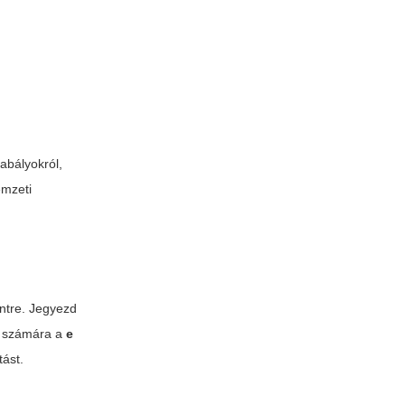
abályokról,
emzeti
intre. Jegyezd
ló számára a
e
tást.