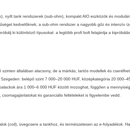
k), nyílt tank rendszerek (sub-ohm), kompakt AIO eszközök és modulári
erűséget kedvelőknek; a sub-ohm rendszer a nagyobb gőz és intenzív í
óbálj ki különböző típusokat: a legtöbb profi bolt felajánlja a kipróbálá
pő szinten általában alacsony, de a márkás, tartós modellek és cserélhe
k Szegeden: belépő szint 7 000–20 000 HUF, középkategória 20 000–4
 palackok ára 1 000–6 000 HUF között mozoghat, függően a mennyiség
, csomagajánlatokat és garanciális feltételeket is figyelembe vedd.
zalok (coil), üvegcsere a tankhoz, és természetesen az e-folyadékok. H