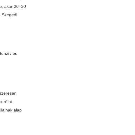
bb, akár 20–30
. Szegedi
tenzív és
dszeresen
erélni.
llalnak alap