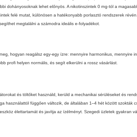
ábbi dohányosoknak lehet előnyös. A nikotinszintek 0 mg-tól a magasa
zintek felé mutat, különösen a hatékonyabb porlasztó rendszerek révén
segíthet megtalálni a számodra ideális e-folyadékot.
d meg, hogyan reagálsz egy-egy ízre: mennyire harmonikus, mennyire in
bb profi helyen normális, és segít elkerülni a rossz vásárlást.
ulátorokat és töltőket használd, kerüld a mechanikai sérüléseket és ren
ga használattól függően változik, de általában 1–4 hét között szokták cs
szköz élettartamát és javítja az ízélményt. Szegedi üzletek gyakran vá