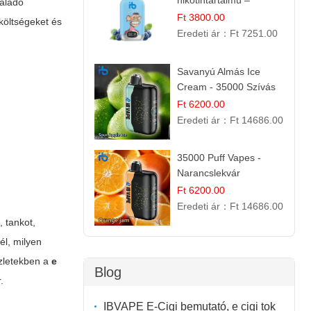
nikotintartalmú –
haladó
eldobható e cigi
Ft 3800.00
 költségeket és
Eredeti ár：
Ft 7251.00
Savanyú Almás Ice
Cream - 35000 Szívás
elektromos cigi
Ft 6200.00
Eredeti ár：
Ft 14686.00
35000 Puff Vapes -
Narancslekvár
Ft 6200.00
Eredeti ár：
Ft 14686.00
 tankot,
él, milyen
üzletekben a
e
Blog
.
IBVAPE E-Cigi bemutató, e cigi tok