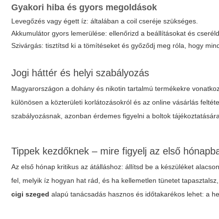
Gyakori hiba és gyors megoldások
Levegőzés vagy égett íz: általában a coil cseréje szükséges.
Akkumulátor gyors lemerülése: ellenőrizd a beállításokat és cseréld
Szivárgás: tisztítsd ki a tömítéseket és győződj meg róla, hogy min
Jogi háttér és helyi szabályozás
Magyarországon a dohány és nikotin tartalmú termékekre vonatkozó
különösen a közterületi korlátozásokról és az online vásárlás felté
szabályozásnak, azonban érdemes figyelni a boltok tájékoztatására
Tippek kezdőknek – mire figyelj az első hónapb
Az első hónap kritikus az átálláshoz: állítsd be a készüléket alacso
fel, melyik íz hogyan hat rád, és ha kellemetlen tünetet tapasztals
cigi szeged
alapú tanácsadás hasznos és időtakarékos lehet: a hel