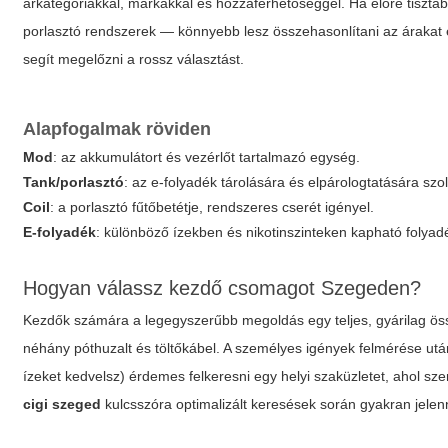
árkategóriákkal, márkákkal és hozzáférhetőséggel. Ha előre tiszt
porlasztó rendszerek — könnyebb lesz összehasonlítani az árakat és
segít megelőzni a rossz választást.
Alapfogalmak röviden
Mod
: az akkumulátort és vezérlőt tartalmazó egység.
Tank/porlasztó
: az e-folyadék tárolására és elpárologtatására szo
Coil
: a porlasztó fűtőbetétje, rendszeres cserét igényel.
E-folyadék
: különböző ízekben és nikotinszinteken kapható folyad
Hogyan válassz kezdő csomagot Szegeden?
Kezdők számára a legegyszerűbb megoldás egy teljes, gyárilag össz
néhány póthuzalt és töltőkábel. A személyes igények felmérése utá
ízeket kedvelsz) érdemes felkeresni egy helyi szaküzletet, ahol s
cigi szeged
kulcsszóra optimalizált keresések során gyakran jelen