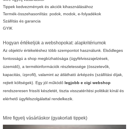
Tippek kedvezmények és akciók kihasználásához
Termék-összehasonlítás: podok, modok, e-folyadékok
Szállítás és garancia
GYIK
Hogyan értékeljük a webshopokat: alapkritériumok
Az objektív értékeléshez több szempontot használunk. Elsődleges
fontosságú a shop megbízhatósága (ügyfélvisszajelzések,
üzemidő), a termékinformációk részletessége (összetevők,
kapacitás, ízprofil), valamint az átlátható árképzés (szállítási díjak,
rejtett költségek). Egy jól működő
legjobb e cigi webshop
rendszeresen frissíti készletét, tiszta visszatérítési politikát kínál és
elérhető ügyfélszolgálattal rendelkezik.
Mire figyelj vásárláskor (gyakorlati tippek)