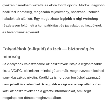
gyakran cserélhető kazetta és előre töltött opciók. Modok: nagyobb
beállítási lehetőség, magasabb teljesítmény, hosszabb üzemidő—
haladóknak ajánlott. Egy megbízható
legjobb e cigi webshop
részletesen feltünteti a kompatibilitást és javaslatot ad kezdőknek
és haladóknak egyaránt.
Folyadékok (e-liquid) és ízek — biztonság és
minőség
Az e-folyadék választásakor az összetevők listája a legfontosabb:
tiszta VG/PG, élelmiszer-minőségű aromák, megnevezett nikotinsó
vagy klasszikus nikotin. Kerüld az ismeretlen forrásból származó,
nem jelzett összetevőket. A
legjobb e cigi webshop
átláthatóan
közli az összetevőket és a gyártói információkat, ami segít
megalapozott döntés meghozatalában.