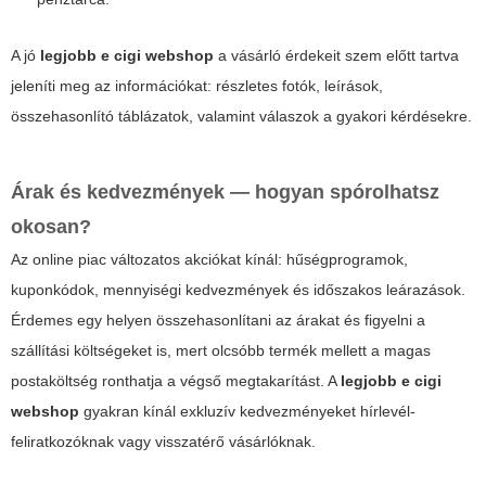
A jó
legjobb e cigi webshop
a vásárló érdekeit szem előtt tartva
jeleníti meg az információkat: részletes fotók, leírások,
összehasonlító táblázatok, valamint válaszok a gyakori kérdésekre.
Árak és kedvezmények — hogyan spórolhatsz
okosan?
Az online piac változatos akciókat kínál: hűségprogramok,
kuponkódok, mennyiségi kedvezmények és időszakos leárazások.
Érdemes egy helyen összehasonlítani az árakat és figyelni a
szállítási költségeket is, mert olcsóbb termék mellett a magas
postaköltség ronthatja a végső megtakarítást. A
legjobb e cigi
webshop
gyakran kínál exkluzív kedvezményeket hírlevél-
feliratkozóknak vagy visszatérő vásárlóknak.