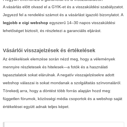
A vásárlás előtt olvasd el a GYIK-et és a visszaküldési szabályzatot.
Jegyezd fel a rendelési számot és a vásárlást igazoló bizonylatot. A
legjobb e cigi webshop
egyszerű 14–30 napos visszaküldési
lehetőséget biztosít, és részletezi a garanciális eljárást.
Vásárlói visszajelzések és értékelések
Az értékelések elemzése során nézd meg, hogy a vélemények
mennyire részletesek és hitelesek—a fotók és a használati
tapasztalatok sokat elárulnak. A negatív visszajelzésekre adott
webshop válaszai is sokat mondanak a szolgáltatás színvonaláról.
Törekedj arra, hogy a döntést több forrás alapján hozd meg:
független fórumok, közösségi média csoportok és a webshop saját
értékelései együtt adnak teljes képet.