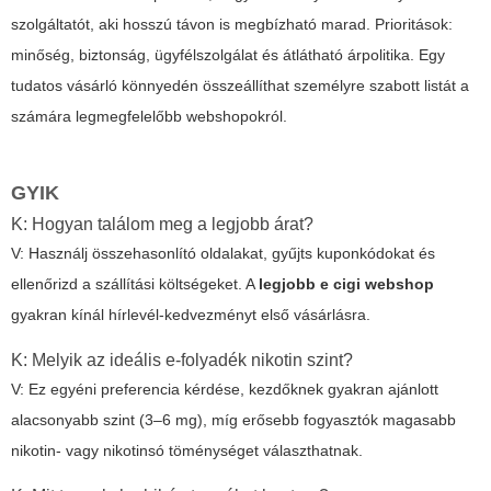
szolgáltatót, aki hosszú távon is megbízható marad. Prioritások:
minőség, biztonság, ügyfélszolgálat és átlátható árpolitika. Egy
tudatos vásárló könnyedén összeállíthat személyre szabott listát a
számára legmegfelelőbb webshopokról.
GYIK
K: Hogyan találom meg a legjobb árat?
V: Használj összehasonlító oldalakat, gyűjts kuponkódokat és
ellenőrizd a szállítási költségeket. A
legjobb e cigi webshop
gyakran kínál hírlevél-kedvezményt első vásárlásra.
K: Melyik az ideális e-folyadék nikotin szint?
V: Ez egyéni preferencia kérdése, kezdőknek gyakran ajánlott
alacsonyabb szint (3–6 mg), míg erősebb fogyasztók magasabb
nikotin- vagy nikotinsó töménységet választhatnak.