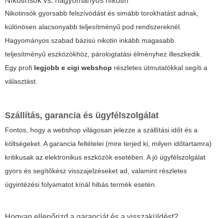
Nikotinsók vs. hagyományos nikotin
Nikotinsók gyorsabb felszívódást és simább torokhatást adnak,
különösen alacsonyabb teljesítményű pod rendszereknél.
Hagyományos szabad bázisú nikotin inkább magasabb
teljesítményű eszközökhöz, párologtatási élményhez illeszkedik.
Egy profi
legjobb e cigi webshop
részletes útmutatókkal segíti a
választást.
Szállítás, garancia és ügyfélszolgálat
Fontos, hogy a webshop világosan jelezze a szállítási időt és a
költségeket. A garancia feltételei (mire terjed ki, milyen időtartamra)
kritikusak az elektronikus eszközök esetében. A jó ügyfélszolgálat
gyors és segítőkész visszajelzéseket ad, valamint részletes
ügyintézési folyamatot kínál hibás termék esetén.
Hogyan ellenőrizd a garanciát és a visszaküldést?