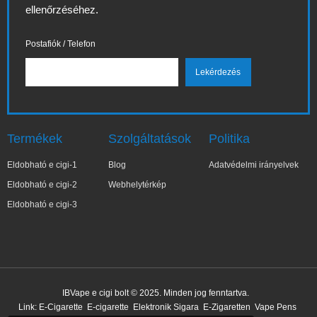
ellenőrzéséhez.
Postafiók / Telefon
Termékek
Szolgáltatások
Politika
Eldobható e cigi-1
Blog
Adatvédelmi irányelvek
Eldobható e cigi-2
Webhelytérkép
Eldobható e cigi-3
✕
Su**Gghj
IBVape e cigi bolt © 2025. Minden jog fenntartva.
Nemrég vásárolt
Link:
E-Cigarette
E-cigarette
Elektronik Sigara
E-Zigaretten
Vape Pens