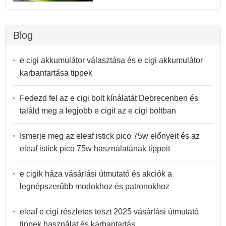
Blog
e cigi akkumulátor választása és e cigi akkumulátor
karbantartása tippek
Fedezd fel az e cigi bolt kínálatát Debrecenben és
találd meg a legjobb e cigit az e cigi boltban
Ismerje meg az eleaf istick pico 75w előnyeit és az
eleaf istick pico 75w használatának tippeit
e cigik háza vásárlási útmutató és akciók a
legnépszerűbb modokhoz és patronokhoz
eleaf e cigi részletes teszt 2025 vásárlási útmutató
tippek használat és karbantartás