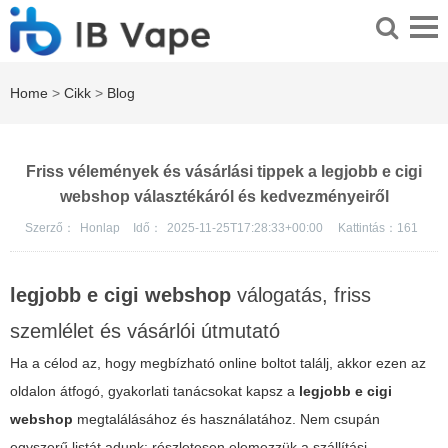
Home
>
Cikk
>
Blog
Friss vélemények és vásárlási tippek a legjobb e cigi
webshop választékáról és kedvezményeiről
Szerző：
Honlap
Idő：
2025-11-25T17:28:33+00:00
Kattintás：
161
legjobb e cigi webshop
válogatás, friss
szemlélet és vásárlói útmutató
Ha a célod az, hogy megbízható online boltot találj, akkor ezen az
oldalon átfogó, gyakorlati tanácsokat kapsz a
legjobb e cigi
webshop
megtalálásához és használatához. Nem csupán
egyszerű listát adunk: részletesen elemezzük a szállítási