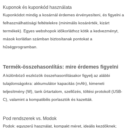
Kuponok és kuponkód használata
Kuponkódot mindig a kosárnál érdemes érvényesíteni, és figyelni a
felhasználhatósági feltételekre (minimális kosárérték, kizárt
termékek). Egyes webshopok időkorláthoz kötik a kedvezményt,
mások korlátlan számban biztosítanak pontokat a
hűségprogramban.
Termék-összehasonlítás: mire érdemes figyelni
A különböző eszközök összehasonlításakor figyelj az alábbi
tulajdonságokra: akkumulátor kapacitás (mAh), kimeneti
teljesítmény (W), tank űrtartalom, szellőzés, töltési protokoll (USB-
C), valamint a kompatibilis porlasztók és kazetták.
Pod rendszerek vs. Modok
Podok: egyszerű használat, kompakt méret, ideális kezdőknek;