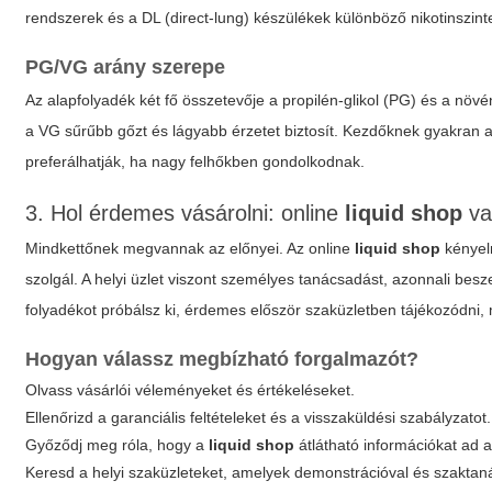
rendszerek és a DL (direct-lung) készülékek különböző nikotinszint
PG/VG arány szerepe
Az alapfolyadék két fő összetevője a propilén-glikol (PG) és a növ
a VG sűrűbb gőzt és lágyabb érzetet biztosít. Kezdőknek gyakran a
preferálhatják, ha nagy felhőkben gondolkodnak.
3. Hol érdemes vásárolni: online
liquid shop
va
Mindkettőnek megvannak az előnyei. Az online
liquid shop
kényelm
szolgál. A helyi üzlet viszont személyes tanácsadást, azonnali bes
folyadékot próbálsz ki, érdemes először szaküzletben tájékozódni
Hogyan válassz megbízható forgalmazót?
Olvass vásárlói véleményeket és értékeléseket.
Ellenőrizd a garanciális feltételeket és a visszaküldési szabályzatot.
Győződj meg róla, hogy a
liquid shop
átlátható információkat ad a
Keresd a helyi szaküzleteket, amelyek demonstrációval és szaktan