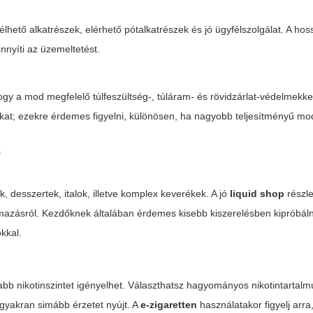
lhető alkatrészek, elérhető pótalkatrészek és jó ügyfélszolgálat. A ho
nyíti az üzemeltetést.
ogy a mod megfelelő túlfeszültség-, túláram- és rövidzárlat-védelmekke
ókat; ezekre érdemes figyelni, különösen, ha nagyobb teljesítményű mo
k
, desszertek, italok, illetve komplex keverékek. A jó
liquid shop
részle
lmazásról. Kezdőknek általában érdemes kisebb kiszerelésben kipróbálni
kkal.
bb nikotinszintet igényelhet. Választhatsz hagyományos nikotintartalmú
 gyakran simább érzetet nyújt. A
e-zigaretten
használatakor figyelj arr