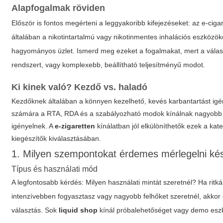
Alapfogalmak röviden
Először is fontos megérteni a leggyakoribb kifejezéseket: az e-cigare
általában a nikotintartalmú vagy nikotinmentes inhalációs eszközöke
hagyományos üzlet. Ismerd meg ezeket a fogalmakat, mert a válasz
rendszert, vagy komplexebb, beállítható teljesítményű modot.
Ki kinek való? Kezdő vs. haladó
Kezdőknek általában a könnyen kezelhető, kevés karbantartást igé
számára a RTA, RDA és a szabályozható modok kínálnak nagyobb sz
igényelnek. A
e-zigaretten
kínálatban jól elkülöníthetők ezek a kat
kiegészítők kiválasztásában.
1. Milyen szempontokat érdemes mérlegelni ké
Típus és használati mód
A legfontosabb kérdés: Milyen használati mintát szeretnél? Ha ritk
intenzívebben fogyasztasz vagy nagyobb felhőket szeretnél, akkor
választás. Sok
liquid shop
kínál próbalehetőséget vagy demo esz