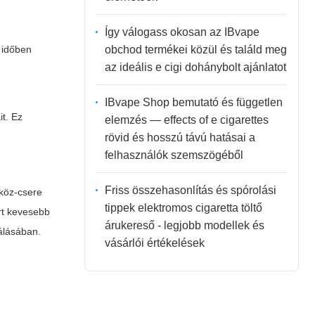
Így válogass okosan az IBvape
obchod termékei közül és találd meg
) időben
az ideális e cigi dohánybolt ajánlatot
IBvape Shop bemutató és független
it. Ez
elemzés — effects of e cigarettes
rövid és hosszú távú hatásai a
felhasználók szemszögéből
Friss összehasonlítás és spórolási
zköz-csere
tippek elektromos cigaretta töltő
rt kevesebb
árukereső - legjobb modellek és
zálásában.
vásárlói értékelések