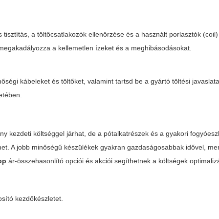
isztítás, a töltőcsatlakozók ellenőrzése és a használt porlasztók (coil
a megakadályozza a kellemetlen ízeket és a meghibásodásokat.
ségi kábeleket és töltőket, valamint tartsd be a gyártó töltési javaslata
etében.
 kezdeti költséggel járhat, de a pótalkatrészek és a gyakori fogyóes
ezhet. A jobb minőségű készülékek gyakran gazdaságosabbak idővel, me
op
ár-összehasonlító opciói és akciói segíthetnek a költségek optimali
sító kezdőkészletet.