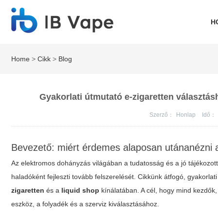
H
Home
>
Cikk
>
Blog
Gyakorlati útmutató e-zigaretten választá
Szerző：
Honlap
Idő：
Bevezető: miért érdemes alaposan utánanézni 
Az elektromos dohányzás világában a tudatosság és a jó tájékozot
haladóként fejleszti tovább felszerelését. Cikkünk átfogó, gyakorla
zigaretten
és a
liquid shop
kínálatában. A cél, hogy mind kezdők
eszköz, a folyadék és a szerviz kiválasztásához.