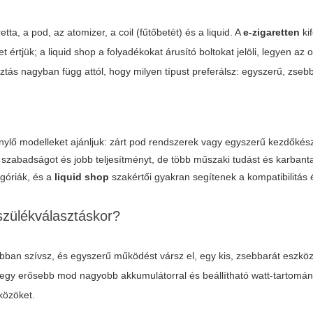
tta, a pod, az atomizer, a coil (fűtőbetét) és a liquid. A
e-zigaretten
kif
t értjük; a
liquid shop
a folyadékokat árusító boltokat jelöli, legyen az 
tás nagyban függ attól, hogy milyen típust preferálsz: egyszerű, zseb
nylő modelleket ajánljuk: zárt pod rendszerek vagy egyszerű kezdőkés
abadságot és jobb teljesítményt, de több műszaki tudást és karbanta
egóriák, és a
liquid shop
szakértői gyakran segítenek a kompatibilitás 
szülékválasztáskor?
ábban szívsz, és egyszerű működést vársz el, egy kis, zsebbarát eszköz
 egy erősebb mod nagyobb akkumulátorral és beállítható watt-tartomán
közöket.