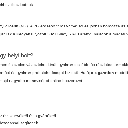
ekhez illeszkednek.
ényi glicerin (VG). A PG erősebb throat-hit-et ad és jobban hordozza az
jánlják a kiegyensúlyozott 50/50 vagy 60/40 arányt; haladók a magas 
gy helyi bolt?
es és széles választékot kínál; gyakran olcsóbb, és részletes termékl
zerzést és gyakran próbalehetőséget biztosít. Ha új
e-zigaretten
modell
, majd nagyobb mennyiséget online beszerezni.
z összetevőkről és a gyártókról.
ácsadással segítenek.