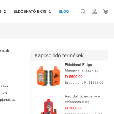
I-2
ELDOBHATÓ E CIGI-1
BLOG
óknak
Kapcsolódó termékek
Eldobható E ciga -
Mangó-ananász - 25
000 befújás
Ft 5500.00
Eredeti ár：
Ft 11932.00
, vagy
ni a
e-
Red Bull Strawberry –
apjanak az
eldobható e cigi
Ft 3800.00