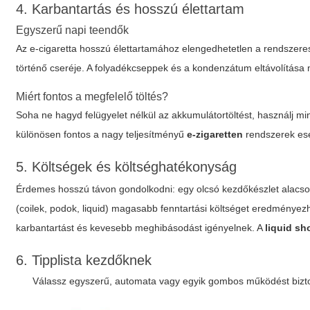
4. Karbantartás és hosszú élettartam
Egyszerű napi teendők
Az e-cigaretta hosszú élettartamához elengedhetetlen a rendszeres t
történő cseréje. A folyadékcseppek és a kondenzátum eltávolítás
Miért fontos a megfelelő töltés?
Soha ne hagyd felügyelet nélkül az akkumulátortöltést, használj minő
különösen fontos a nagy teljesítményű
e-zigaretten
rendszerek es
5. Költségek és költséghatékonyság
Érdemes hosszú távon gondolkodni: egy olcsó kezdőkészlet alacsony
(coilek, podok, liquid) magasabb fenntartási költséget eredmény
karbantartást és kevesebb meghibásodást igényelnek. A
liquid sh
6. Tipplista kezdőknek
Válassz egyszerű, automata vagy egyik gombos működést bizto