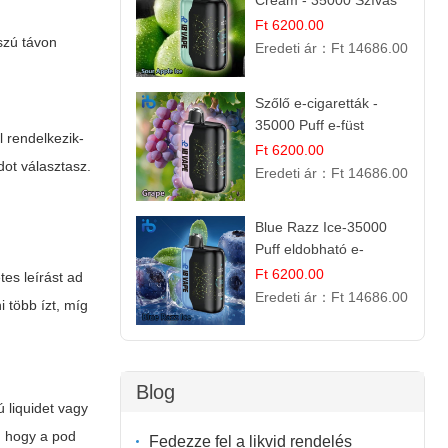
Cream - 35000 Szívás
elektromos cigi
Ft 6200.00
sszú távon
Eredeti ár：
Ft 14686.00
Szőlő e-cigaretták -
35000 Puff e-füst
l rendelkezik-
Ft 6200.00
dot választasz.
Eredeti ár：
Ft 14686.00
Blue Razz Ice-35000
Puff eldobható e-
cigaretta
Ft 6200.00
tes leírást ad
Eredeti ár：
Ft 14686.00
 több ízt, míg
Blog
 liquidet vagy
a, hogy a pod
Fedezze fel a likvid rendelés