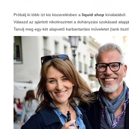
Próbálj ki több ízt kis kiszerelésben a
liquid shop
kínálatából.
Válaszd az ajánlott nikotinszintet a dohányzási szokásaid alapj
Tanulj meg egy-két alapvető karbantartási műveletet (tank tisztít