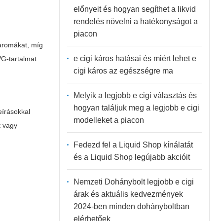
előnyeit és hogyan segíthet a likvid
rendelés növelni a hatékonyságot a
piacon
 aromákat, míg
e cigi káros hatásai és miért lehet e
VG-tartalmat
cigi káros az egészségre ma
Melyik a legjobb e cigi választás és
hogyan találjuk meg a legjobb e cigi
eírásokkal
modelleket a piacon
t vagy
Fedezd fel a Liquid Shop kínálatát
és a Liquid Shop legújabb akcióit
Nemzeti Dohánybolt legjobb e cigi
árak és aktuális kedvezmények
2024-ben minden dohányboltban
elérhetőek