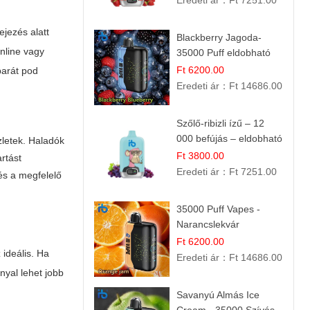
Eredeti ár：
Ft 7251.00
ejezés alatt
Blackberry Jagoda-
online vagy
35000 Puff eldobható
vape
Ft 6200.00
barát pod
Eredeti ár：
Ft 14686.00
Szőlő-ribizli ízű – 12
000 befújás – eldobható
zletek. Haladók
e cigi
Ft 3800.00
rtást
Eredeti ár：
Ft 7251.00
és a megfelelő
35000 Puff Vapes -
Narancslekvár
Ft 6200.00
 ideális. Ha
Eredeti ár：
Ft 14686.00
nyal lehet jobb
Savanyú Almás Ice