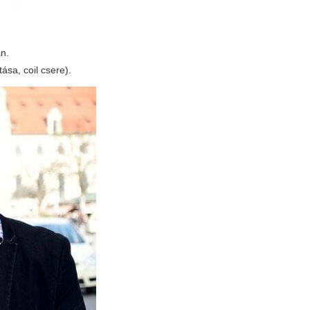
án.
ása, coil csere).