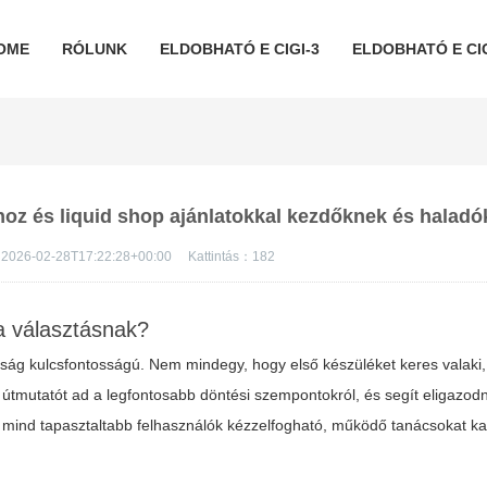
OME
RÓLUNK
ELDOBHATÓ E CIGI-3
ELDOBHATÓ E CIG
shoz és liquid shop ajánlatokkal kezdőknek és halad
2026-02-28T17:22:28+00:00
Kattintás：
182
a választásnak?
tság kulcsfontosságú. Nem mindegy, hogy első készüléket keres valaki
ti útmutatót ad a legfontosabb döntési szempontokról, és segít eligazod
, mind tapasztaltabb felhasználók kézzelfogható, működő tanácsokat k