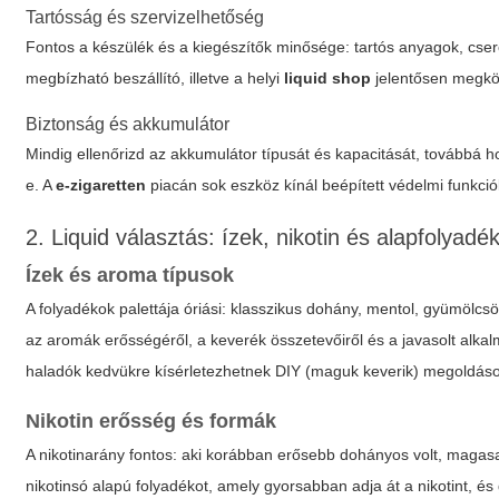
Tartósság és szervizelhetőség
Fontos a készülék és a kiegészítők minősége: tartós anyagok, cseré
megbízható beszállító, illetve a helyi
liquid shop
jelentősen megkön
Biztonság és akkumulátor
Mindig ellenőrizd az akkumulátor típusát és kapacitását, továbbá h
e. A
e-zigaretten
piacán sok eszköz kínál beépített védelmi funkci
2. Liquid választás: ízek, nikotin és alapfolyadé
Ízek és aroma típusok
A folyadékok palettája óriási: klasszikus dohány, mentol, gyümölcsök
az aromák erősségéről, a keverék összetevőiről és a javasolt alka
haladók kedvükre kísérletezhetnek DIY (maguk keverik) megoldáso
Nikotin erősség és formák
A nikotinarány fontos: aki korábban erősebb dohányos volt, magasa
nikotinsó alapú folyadékot, amely gyorsabban adja át a nikotint, és