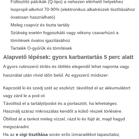
Fültisztító pálcikák (Q-tips) a nehezen elérhető helyekhez
Isopropil-alkohol 70-90% (elektronikus alkatrészek tisztításához
óvatosan használható)
Meleg csapvíz és tiszta tartály
Szükség esetén fogpiszkáló vagy vékony csavarhúzó a
tömítések óvatos igazításához
Tartalék O-gyűrűk és tömítések
Alapvető lépések: gyors karbantartás 5 perc alatt
A gyors rutinszerű törlés és öblítés elegendő lehet naponta vagy
használat után rövid időn belül. Az egyszerű módszer:
Kapcsold ki és szedj szét az eszközt: távolítsd el az akkumulátort
vagy zárd le a pod-ot.
Távolítsd el a tartályt/podot és a porlasztót, ha lehetséges.
Használj száraz mikroszálas kendőt a külső részek törlésére.
Öblítsd át a tankot meleg vízzel, rázd ki és fújd át, majd hagyd
megszáradni.
Ha az
e cigi tisztítása
során erős ízmaradékot tapasztalsz,