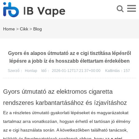
Home
>
Cikk
>
Blog
Gyors és alapos útmutató az e cigi tisztítása lépésről
lépésre a jobb íz és hosszabb élettartam érdekében
Szerző：
Honlap
Idő：
2026-01-12T17:21:37+00:00
Kattintás：
157
Gyors útmutató az elektromos cigaretta
rendszeres karbantartásához és ízjavításhoz
Ez a részletes útmutató gyakorlati lépéseket és magyarázatokat
tartalmaz arra vonatkozóan, hogyan érhető el tartósan jó élmény
az e cigi használata során. A következőkben található tanácsok,
trükkök és figyelmeztetések segítenek abban, hogy az
e cigi