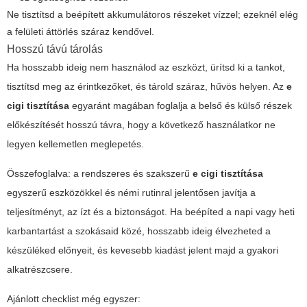
Ne tisztítsd a beépített akkumulátoros részeket vízzel; ezeknél elég
a felületi áttörlés száraz kendővel.
Hosszú távú tárolás
Ha hosszabb ideig nem használod az eszközt, ürítsd ki a tankot,
tisztítsd meg az érintkezőket, és tárold száraz, hűvös helyen. Az
e
cigi tisztítása
egyaránt magában foglalja a belső és külső részek
előkészítését hosszú távra, hogy a következő használatkor ne
legyen kellemetlen meglepetés.
Összefoglalva: a rendszeres és szakszerű
e cigi tisztítása
egyszerű eszközökkel és némi rutinral jelentősen javítja a
teljesítményt, az ízt és a biztonságot. Ha beépíted a napi vagy heti
karbantartást a szokásaid közé, hosszabb ideig élvezheted a
készüléked előnyeit, és kevesebb kiadást jelent majd a gyakori
alkatrészcsere.
Ajánlott checklist még egyszer: