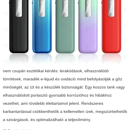
nem csupán esztétikai kérdés: lerakódások, elhasználódó
tömítések, maradék e-liquid és oxidáció mind befolyásolják a gőz
minőségét, az ízt és a készülék biztonságát. Egy koszos tank vagy
elhasználódott porlasztó gyorsabb korrózióhoz és hibákhoz
vezethet, ami rövidebb élettartamot jelent. Rendszeres
karbantartással csökkenthetők a kellemetlen ízek, megszüntethetők
a szivárgások, és optimalizálható a teljesítmény.