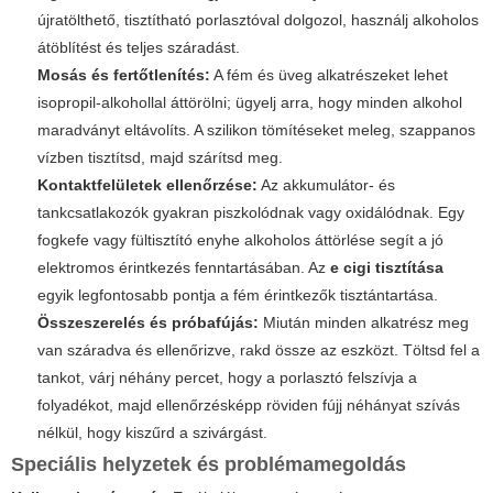
újratölthető, tisztítható porlasztóval dolgozol, használj alkoholos
átöblítést és teljes száradást.
Mosás és fertőtlenítés:
A fém és üveg alkatrészeket lehet
isopropil-alkohollal áttörölni; ügyelj arra, hogy minden alkohol
maradványt eltávolíts. A szilikon tömítéseket meleg, szappanos
vízben tisztítsd, majd szárítsd meg.
Kontaktfelületek ellenőrzése:
Az akkumulátor- és
tankcsatlakozók gyakran piszkolódnak vagy oxidálódnak. Egy
fogkefe vagy fültisztító enyhe alkoholos áttörlése segít a jó
elektromos érintkezés fenntartásában. Az
e cigi tisztítása
egyik legfontosabb pontja a fém érintkezők tisztántartása.
Összeszerelés és próbafújás:
Miután minden alkatrész meg
van száradva és ellenőrizve, rakd össze az eszközt. Töltsd fel a
tankot, várj néhány percet, hogy a porlasztó felszívja a
folyadékot, majd ellenőrzésképp röviden fújj néhányat szívás
nélkül, hogy kiszűrd a szivárgást.
Speciális helyzetek és problémamegoldás