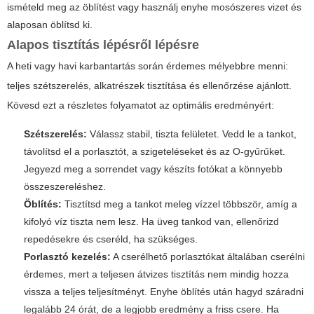
ismételd meg az öblítést vagy használj enyhe mosószeres vizet és
alaposan öblítsd ki.
Alapos tisztítás lépésről lépésre
A heti vagy havi karbantartás során érdemes mélyebbre menni:
teljes szétszerelés, alkatrészek tisztítása és ellenőrzése ajánlott.
Kövesd ezt a részletes folyamatot az optimális eredményért:
Szétszerelés:
Válassz stabil, tiszta felületet. Vedd le a tankot,
távolítsd el a porlasztót, a szigeteléseket és az O-gyűrűket.
Jegyezd meg a sorrendet vagy készíts fotókat a könnyebb
összeszereléshez.
Öblítés:
Tisztítsd meg a tankot meleg vízzel többször, amíg a
kifolyó víz tiszta nem lesz. Ha üveg tankod van, ellenőrizd
repedésekre és cseréld, ha szükséges.
Porlasztó kezelés:
A cserélhető porlasztókat általában cserélni
érdemes, mert a teljesen átvizes tisztítás nem mindig hozza
vissza a teljes teljesítményt. Enyhe öblítés után hagyd száradni
legalább 24 órát, de a legjobb eredmény a friss csere. Ha