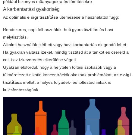
például bizonyos műanyagokra és tömítésekre.
A karbantartási gyakoriség
Az optimális
e cigi tisztítása
ütemezése a használattól függ:
Rendszeres, napi felhasználók: heti gyors tisztítás és havi
mélytisztítás.
Alkalmi használók: kétheti vagy havi karbantartás elegendő lehet.
Ha gyakran váltasz ízeket, mindig tisztítsd át a tankot és cseréld a
coil-t az ízkeveredés elkerülése végett.
Gyakran előfordul, hogy a helytelen töltési szokások vagy a
túlméretezett nikotin koncentrációk okoznak problémákat; az
e cigi
tisztítása
mellett a helyes folyadék- és töltéstechnikák is
kulcsfontosságúak.