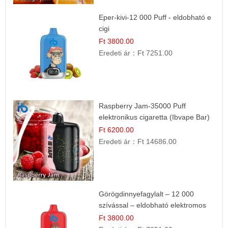
Eper-kivi-12 000 Puff - eldobható e
cigi
Ft 3800.00
Eredeti ár：
Ft 7251.00
Raspberry Jam-35000 Puff
elektronikus cigaretta (Ibvape Bar)
Ft 6200.00
Eredeti ár：
Ft 14686.00
Görögdinnyefagylalt – 12 000
szívással – eldobható elektromos
cigi
Ft 3800.00