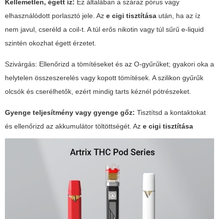
Kellemetlen, égett íz:
Ez általában a száraz pórus vagy
elhasználódott porlasztó jele. Az
e cigi tisztítása
után, ha az íz
nem javul, cseréld a coil-t. A túl erős nikotin vagy túl sűrű e-liquid
szintén okozhat égett érzetet.
Szivárgás:
Ellenőrizd a tömítéseket és az O-gyűrűket; gyakori oka a
helytelen összeszerelés vagy kopott tömítések. A szilikon gyűrűk
olcsók és cserélhetők, ezért mindig tarts kéznél pótrészeket.
Gyenge teljesítmény vagy gyenge gőz:
Tisztítsd a kontaktokat
és ellenőrizd az akkumulátor töltöttségét. Az
e cigi tisztítása