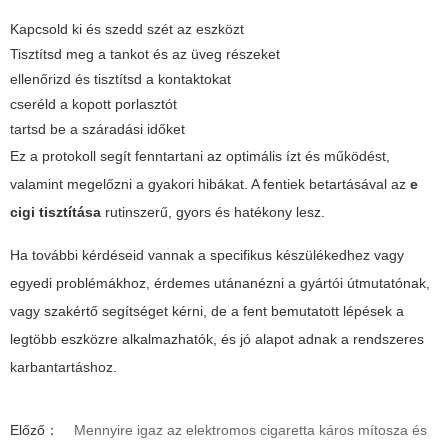
Kapcsold ki és szedd szét az eszközt
Tisztítsd meg a tankot és az üveg részeket
ellenőrizd és tisztítsd a kontaktokat
cseréld a kopott porlasztót
tartsd be a száradási időket
Ez a protokoll segít fenntartani az optimális ízt és működést,
valamint megelőzni a gyakori hibákat. A fentiek betartásával az
e
cigi tisztítása
rutinszerű, gyors és hatékony lesz.
Ha további kérdéseid vannak a specifikus készülékedhez vagy
egyedi problémákhoz, érdemes utánanézni a gyártói útmutatónak,
vagy szakértő segítséget kérni, de a fent bemutatott lépések a
legtöbb eszközre alkalmazhatók, és jó alapot adnak a rendszeres
karbantartáshoz.
Előző：
Mennyire igaz az elektromos cigaretta káros mítosza és