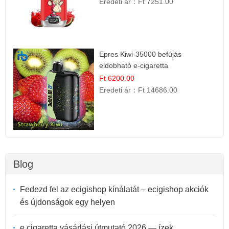
Eredeti ár：
Ft 7251.00
Epres Kiwi-35000 befújás
eldobható e-cigaretta
Ft 6200.00
Eredeti ár：
Ft 14686.00
Blog
Fedezd fel az ecigishop kínálatát – ecigishop akciók
és újdonságok egy helyen
e cigaretta vásárlási útmutató 2026 — ízek,