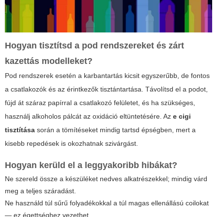
Hogyan tisztítsd a pod rendszereket és zárt
kazettás modelleket?
Pod rendszerek esetén a karbantartás kicsit egyszerűbb, de fontos
a csatlakozók és az érintkezők tisztántartása. Távolítsd el a podot,
fújd át száraz papírral a csatlakozó felületet, és ha szükséges,
használj alkoholos pálcát az oxidáció eltüntetésére. Az
e cigi
tisztítása
során a tömítéseket mindig tartsd épségben, mert a
kisebb repedések is okozhatnak szivárgást.
Hogyan kerüld el a leggyakoribb hibákat?
Ne szereld össze a készüléket nedves alkatrészekkel; mindig várd
meg a teljes száradást.
Ne használd túl sűrű folyadékokkal a túl magas ellenállású coilokat
— ez égettséghez vezethet.