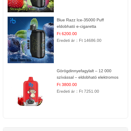
Blue Razz Ice-35000 Puff
eldobható e-cigaretta
Ft 6200.00
Eredeti ár：
Ft 14686.00
Görögdinnyefagylalt – 12 000
szívással – eldobható elektromos
cigi
Ft 3800.00
Eredeti ár：
Ft 7251.00