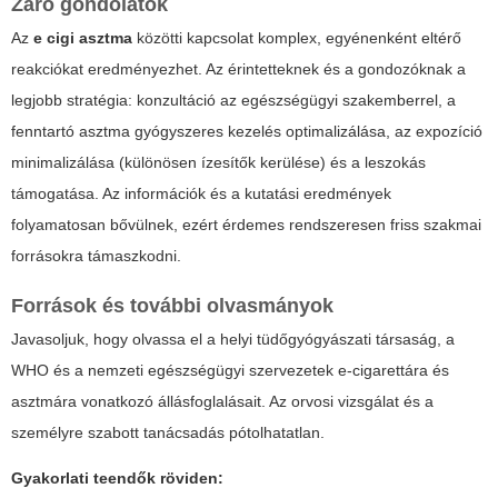
Záró gondolatok
Az
e cigi asztma
közötti kapcsolat komplex, egyénenként eltérő
reakciókat eredményezhet. Az érintetteknek és a gondozóknak a
legjobb stratégia: konzultáció az egészségügyi szakemberrel, a
fenntartó asztma gyógyszeres kezelés optimalizálása, az expozíció
minimalizálása (különösen ízesítők kerülése) és a leszokás
támogatása. Az információk és a kutatási eredmények
folyamatosan bővülnek, ezért érdemes rendszeresen friss szakmai
forrásokra támaszkodni.
Források és további olvasmányok
Javasoljuk, hogy olvassa el a helyi tüdőgyógyászati társaság, a
WHO és a nemzeti egészségügyi szervezetek e-cigarettára és
asztmára vonatkozó állásfoglalásait. Az orvosi vizsgálat és a
személyre szabott tanácsadás pótolhatatlan.
Gyakorlati teendők röviden: