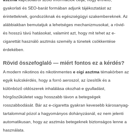
gyakorlati és SEO-barát formában adjunk tájékoztatást az
érintetteknek, gondozóknak és egészségügyi szakembereknek. Az
alábbiakban bemutatjuk a lehetséges mechanizmusokat, a rövid-
és hosszú távú hatásokat, valamint azt, hogy mit tehet az e-
cigarettát használó asztmás személy a tünetek csökkentése
érdekében.
Rövid összefoglaló — miért fontos ez a kérdés?
A modern nikotinos és nikotinmentes
e cigi asztma
témakörben az
egyik kulcskérdés, hogy a forró aeroszol, az ízesítők és a
különböző oldószerek inhalálása okozhat-e gyulladást,
hörgőszűkületet vagy hosszabb távon a betegségek
rosszabbodását. Bár az e-cigaretta gyakran kevesebb károsanyag-
tartalommal pózol a hagyományos dohányzásnál, ez nem jelenti
automatikusan, hogy az asztmás betegeknek biztonságos lenne a
használata.