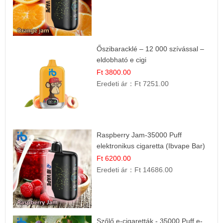
Őszibaracklé – 12 000 szívással –
eldobható e cigi
Ft 3800.00
Eredeti ár：
Ft 7251.00
Raspberry Jam-35000 Puff
elektronikus cigaretta (Ibvape Bar)
Ft 6200.00
Eredeti ár：
Ft 14686.00
Szőlő e-cigaretták - 35000 Puff e-