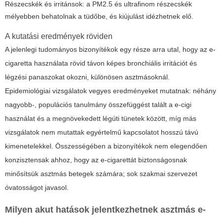
Részecskék és irritánsok: a PM2.5 és ultrafinom részecskék
mélyebben behatolnak a tüdőbe, és kiújulást idézhetnek elő.
A kutatási eredmények röviden
A jelenlegi tudományos bizonyítékok egy része arra utal, hogy az e-
cigaretta használata rövid távon képes bronchiális irritációt és
légzési panaszokat okozni, különösen asztmásoknál.
Epidemiológiai vizsgálatok vegyes eredményeket mutatnak: néhány
nagyobb-, populációs tanulmány összefüggést talált a e-cigi
használat és a megnövekedett légúti tünetek között, míg más
vizsgálatok nem mutattak egyértelmű kapcsolatot hosszú távú
kimenetelekkel. Összességében a bizonyítékok nem elegendően
konzisztensak ahhoz, hogy az e-cigarettát biztonságosnak
minősítsük asztmás betegek számára; sok szakmai szervezet
óvatosságot javasol.
Milyen akut hatások jelentkezhetnek asztmás e-