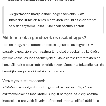
A legbiztosabb módja annak, hogy csökkentsük az
inhalációs irritációt: teljes mértékben kerülni az e-cigarettát
és a dohánytermékeket, különösen asztma esetén.
Mit tehetnek a gondozók és családtagok?
Fontos, hogy a háztartásban élők is tájékozottak legyenek. A
passzív expozíció
e cigi asztma
tüneteket provokálhat, különösen
gyermekeknél és idős személyeknél. Javaslatok: zárt terekben ne
használjanak e-cigarettát, tárolják biztonságosan a folyadékokat, és
beszéljék meg a kockázatokat az orvossal.
Veszélyeztetett csoportok
Különösen veszélyeztetettek: gyermekek, terhes nők, súlyos
asztmával élők és más krónikus légúti betegek. Az
e cigi asztma
kapcsolat itt nagyobb figyelmet érdemel, mert a fejlődő tüdő és a