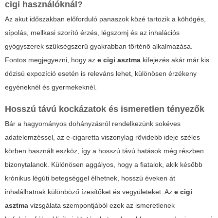
cigi használóknál?
Az akut időszakban előforduló panaszok közé tartozik a köhögés,
sípolás, mellkasi szorító érzés, légszomj és az inhalációs
gyógyszerek szükségszerű gyakrabban történő alkalmazása.
Fontos megjegyezni, hogy az
e cigi asztma
kifejezés akár már kis
dózisú expozíció esetén is releváns lehet, különösen érzékeny
egyéneknél és gyermekeknél.
Hosszú távú kockázatok és ismeretlen tényezők
Bár a hagyományos dohányzásról rendelkezünk sokéves
adatelemzéssel, az e-cigaretta viszonylag rövidebb ideje széles
körben használt eszköz, így a hosszú távú hatások még részben
bizonytalanok. Különösen aggályos, hogy a fiatalok, akik később
krónikus légúti betegséggel élhetnek, hosszú éveken át
inhalálhatnak különböző ízesítőket és vegyületeket. Az
e cigi
asztma
vizsgálata szempontjából ezek az ismeretlenek