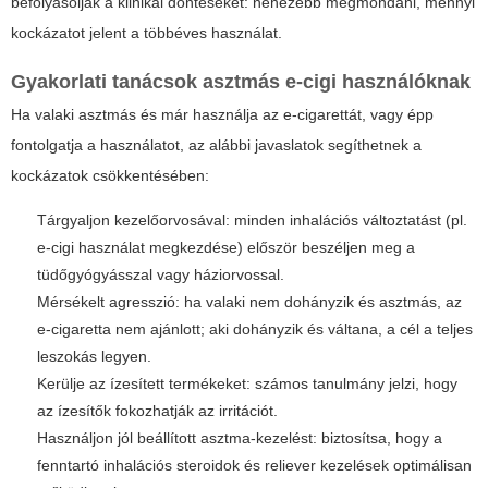
befolyásolják a klinikai döntéseket: nehezebb megmondani, mennyi
kockázatot jelent a többéves használat.
Gyakorlati tanácsok asztmás e-cigi használóknak
Ha valaki asztmás és már használja az e-cigarettát, vagy épp
fontolgatja a használatot, az alábbi javaslatok segíthetnek a
kockázatok csökkentésében:
Tárgyaljon kezelőorvosával: minden inhalációs változtatást (pl.
e-cigi használat megkezdése) először beszéljen meg a
tüdőgyógyásszal vagy háziorvossal.
Mérsékelt agresszió: ha valaki nem dohányzik és asztmás, az
e-cigaretta nem ajánlott; aki dohányzik és váltana, a cél a teljes
leszokás legyen.
Kerülje az ízesített termékeket: számos tanulmány jelzi, hogy
az ízesítők fokozhatják az irritációt.
Használjon jól beállított asztma-kezelést: biztosítsa, hogy a
fenntartó inhalációs steroidok és reliever kezelések optimálisan