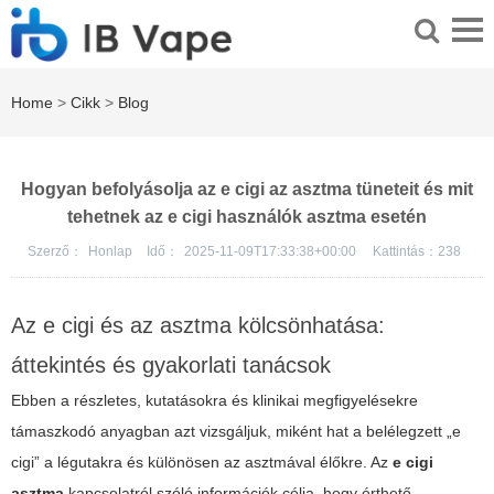
Home
>
Cikk
>
Blog
Hogyan befolyásolja az e cigi az asztma tüneteit és mit
tehetnek az e cigi használók asztma esetén
Szerző：
Honlap
Idő：
2025-11-09T17:33:38+00:00
Kattintás：
238
Az e cigi és az asztma kölcsönhatása:
áttekintés és gyakorlati tanácsok
Ebben a részletes, kutatásokra és klinikai megfigyelésekre
támaszkodó anyagban azt vizsgáljuk, miként hat a belélegzett „e
cigi” a légutakra és különösen az asztmával élőkre. Az
e cigi
asztma
kapcsolatról szóló információk célja, hogy érthető,