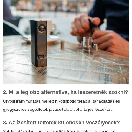
2. Mi a legjobb alternatíva, ha leszeretnék szokni?
Orvosi iránymutatás mellett nikotinpótló terápia, tanácsadás és
gyógyszeres segédletek javasoltak; a cél a teljes leszokás.
3. Az ízesített töltetek különösen veszélyesek?
Sok kutatás jelzi, hogy az ízesítők fokozhatják az irritációt és