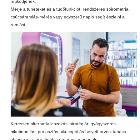
működjenek.
Mérje a tüneteket és a tüdőfunkciót: rendszeres spirometria,
csúcsáramlás-mérés vagy egyszerű napló segít észlelni a
romlást.
Keressen alternatív leszokási stratégiát: gyógyszeres
nikotinpótlás, porlasztós nikotinpótlás helyett orvosi tanács
alapján jó alternatívákat érdemes mérlegelni.