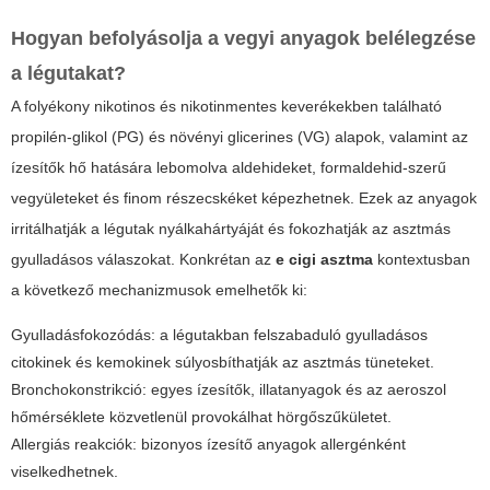
Hogyan befolyásolja a vegyi anyagok belélegzése
a légutakat?
A folyékony nikotinos és nikotinmentes keverékekben található
propilén-glikol (PG) és növényi glicerines (VG) alapok, valamint az
ízesítők hő hatására lebomolva aldehideket, formaldehid-szerű
vegyületeket és finom részecskéket képezhetnek. Ezek az anyagok
irritálhatják a légutak nyálkahártyáját és fokozhatják az asztmás
gyulladásos válaszokat. Konkrétan az
e cigi asztma
kontextusban
a következő mechanizmusok emelhetők ki:
Gyulladásfokozódás: a légutakban felszabaduló gyulladásos
citokinek és kemokinek súlyosbíthatják az asztmás tüneteket.
Bronchokonstrikció: egyes ízesítők, illatanyagok és az aeroszol
hőmérséklete közvetlenül provokálhat hörgőszűkületet.
Allergiás reakciók: bizonyos ízesítő anyagok allergénként
viselkedhetnek.