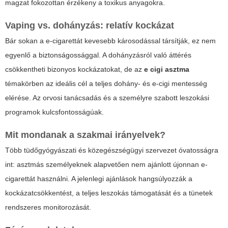
magzat fokozottan érzékeny a toxikus anyagokra.
Vaping vs. dohányzás: relatív kockázat
Bár sokan a e-cigarettát kevesebb károsodással társítják, ez nem
egyenlő a biztonságossággal. A dohányzásról való áttérés
csökkentheti bizonyos kockázatokat, de az
e cigi asztma
témakörben az ideális cél a teljes dohány- és e-cigi mentesség
elérése. Az orvosi tanácsadás és a személyre szabott leszokási
programok kulcsfontosságúak.
Mit mondanak a szakmai irányelvek?
Több tüdőgyógyászati és közegészségügyi szervezet óvatosságra
int: asztmás személyeknek alapvetően nem ajánlott újonnan e-
cigarettát használni. A jelenlegi ajánlások hangsúlyozzák a
kockázatcsökkentést, a teljes leszokás támogatását és a tünetek
rendszeres monitorozását.