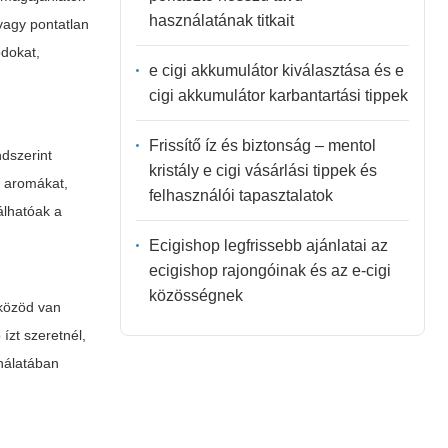
használatának titkait
agy pontatlan
ódokat,
e cigi akkumulátor kiválasztása és e
cigi akkumulátor karbantartási tippek
Frissítő íz és biztonság – mentol
dszerint
kristály e cigi vásárlási tippek és
m aromákat,
felhasználói tapasztalatok
álhatóak a
Ecigishop legfrissebb ajánlatai az
ecigishop rajongóinak és az e-cigi
közösségnek
zközöd van
ízt szeretnél,
nálatában