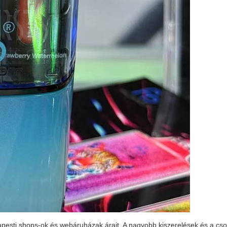
pesti shops-ok és webáruházak árait. A nagyobb kiszerelések és a cs