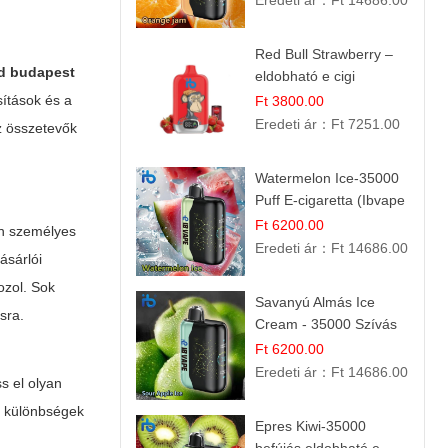
Eredeti ár：
Ft 14686.00
Red Bull Strawberry –
id budapest
eldobható e cigi
sítások és a
Ft 3800.00
Eredeti ár：
Ft 7251.00
az összetevők
Watermelon Ice-35000
Puff E-cigaretta (Ibvape
Bar)
Ft 6200.00
an személyes
Eredeti ár：
Ft 14686.00
ásárlói
ozol. Sok
Savanyú Almás Ice
sra.
Cream - 35000 Szívás
elektromos cigi
Ft 6200.00
Eredeti ár：
Ft 14686.00
s el olyan
ó különbségek
Epres Kiwi-35000