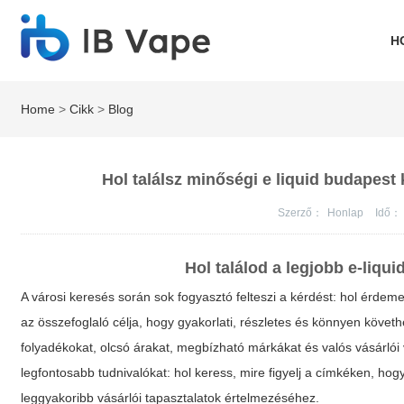
H
Home
>
Cikk
>
Blog
Hol találsz minőségi e liquid budapest 
Szerző：
Honlap
Idő：
Hol találod a legjobb e-liqu
A városi keresés során sok fogyasztó felteszi a kérdést: hol érdem
az összefoglaló célja, hogy gyakorlati, részletes és könnyen köve
folyadékokat, olcsó árakat, megbízható márkákat és valós vásárlói
legfontosabb tudnivalókat: hol keress, mire figyelj a címkéken, ho
leggyakoribb vásárlói tapasztalatok értelmezéséhez.