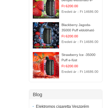
befújás eldobható e-
cigaretta
Ft 6200.00
Eredeti ár：
Ft 14686.00
Blackberry Jagoda-
35000 Puff eldobható
vape
Ft 6200.00
Eredeti ár：
Ft 14686.00
Strawberry Ice -35000
Puff e-füst
Ft 6200.00
Eredeti ár：
Ft 14686.00
Blog
Elektromos cigaretta Veszprém