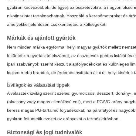
gyakran kedvezőbbek, de figyelj az összetevőkre: a nagyon olcsó
nikotinszintet tartalmazhatnak. Használd a keresőmotorokat és árös
amelyekkel jelentősen csökkentheted a költségeket.
Márkák és ajánlott gyártók
Nem minden márka egyforma: helyi magyar gyártók mellett nemzetkö
feltüntetik a gyártási tételszámot, az összetevők pontos listáját és
ipari szabványok szerint készült alapfolyadékokat és különleges lim
legismertebb brandek, de érdemes nyitottan állni új, helyi kísérleti í
Ízvilágok és választási tippek
A választék ízvilág szerint széles: gyümölcsös, desszert, dohány-
(alacsony vagy magas ellenállású coil), mert a PG/VG arány nagyban
keress magas PG-tartalmú folyadékokat; ha párafátyol és nagyob
gyakran feltüntetik ezeket az arányokat a termékleírásban.
Biztonsági és jogi tudnivalók