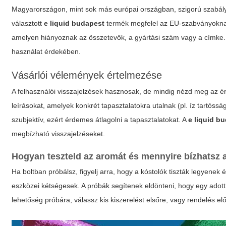
Magyarországon, mint sok más európai országban, szigorú szabál
választott
e liquid budapest
termék megfelel az EU-szabványoknak (
amelyen hiányoznak az összetevők, a gyártási szám vagy a címke. 
használat érdekében.
Vásárlói vélemények értelmezése
A felhasználói visszajelzések hasznosak, de mindig nézd meg az ért
leírásokat, amelyek konkrét tapasztalatokra utalnak (pl. íz tartós
szubjektív, ezért érdemes átlagolni a tapasztalatokat. A
e liquid b
megbízható visszajelzéseket.
Hogyan teszteld az aromát és mennyire bízhatsz
Ha boltban próbálsz, figyelj arra, hogy a kóstolók tiszták legyenek 
eszközei kétségesek. A próbák segítenek eldönteni, hogy egy adot
lehetőség próbára, válassz kis kiszerelést elsőre, vagy rendelés elő