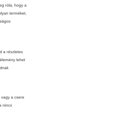
g róla, hogy a
olyan terméket,
nságos
d a részletes
vélemény lehet
adnak
a vagy a csere
a nincs