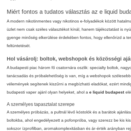
Miért fontos a tudatos választás az e liquid bu
A modern nikotinmentes vagy nikotinos e-folyadékok között hatalma
üzlet nem csak széles választékot kínál, hanem tájékoztatást is nyúj
gyenge minőség elkerülése érdekében fontos, hogy ellenőrizd a term
feltüntetését.
Hol vásárolj: boltok, webshopok és közösségi aj
A budapesti piac három fő csatornára oszlik: specialty boltok, na
tanácsadás és próbalehetőség is van, míg a webshopok szélesebb v
vélemények segítenek kiszűrni a megbízható eladókat, ezért mindig 
budapesti vaper ajánl olyan helyeket, ahol a
e liquid budapest
elé
A személyes tapasztalat szerepe
A személyes próbázás, a pultnál lévő kóstolók és a barátok ajánlása
boltokba, ahol engedélyezett a pofonpróba, vagy szerezz be kis kis
sokszor ízprofilban, aromakomplexitásban és ár-érték arányban rej