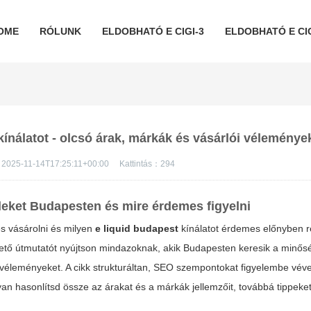
OME
RÓLUNK
ELDOBHATÓ E CIGI-3
ELDOBHATÓ E CIG
kínálatot - olcsó árak, márkák és vásárlói véleménye
2025-11-14T17:25:11+00:00
Kattintás：
294
ideket Budapesten és mire érdemes figyelni
es vásárolni és milyen
e liquid budapest
kínálatot érdemes előnyben r
thető útmutatót nyújtson mindazoknak, akik Budapesten keresik a minősé
 véleményeket. A cikk strukturáltan, SEO szempontokat figyelembe vév
gyan hasonlítsd össze az árakat és a márkák jellemzőit, továbbá tippeke