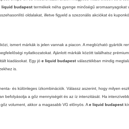
e liquid budapest
termékek néha gyenge minőségű aromaanyagokat v
szehasonlító oldalakat, illetve figyeld a szezonális akciókat és kuponk
zi, ismert márkák is jelen vannak a piacon. A megbízható gyártók ren
 megfelelőségi nyilatkozatokat. Ajánlott márkák között találhatsz prémiu
itált kiadásokat. Egy jó
e liquid budapest
választékban mindig megtal
zekhez is.
, menta- és különleges ízkombinációk. Válassz aszerint, hogy milyen es
 befolyásolja a gőz mennyiségét és az íz intenzitását. Ha intenzívebb 
b gőz volument, akkor a magasabb VG előnyös. A
e liquid budapest
kí