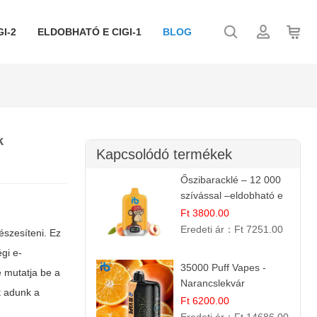
I-2
ELDOBHATÓ E CIGI-1
BLOG
k
Kapcsolódó termékek
Őszibaracklé – 12 000
szívással –eldobható e
cigi
Ft 3800.00
Eredeti ár：
Ft 7251.00
észesíteni. Ez
gi e-
35000 Puff Vapes -
e mutatja be a
Narancslekvár
t adunk a
Ft 6200.00