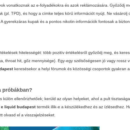
yok vonatkoznak az e-folyadékokra és azok reklámozására. Győződj me
pl. TPD), és hogy a címke teljes körű információt nyújt. Ne vásárolj 
A gyerekzáras kupak és a pontos nikotin-információk fontosak a bizto
ékelések hitelességét: több pozitív értékelésről győződj meg, és keres
sága, throat hit, gőz mennyisége). Egy-egy szélsőségesen jó vagy rossz 
udapest
keresésekor a helyi fórumok és közösségi csoportok gyakran 
 a próbákban?
és külön ellenőrizhetőek; kerüld az olyan helyeket, ahol a pult tisztaság
t
e liquid budapest
termék illik-e a készülékedhez és az ízlésedhez. H
tt olvasd el a visszajelzéseket.