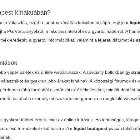
dapest kínálatában?
s a választék, ezért a tudatos vásárlás kulcsfontosságú. Egy jó
e liqu
t a PG/VG arányokról, a nikotinszintekről és a gyártói háttérről. A hami
ék eredetét, a gyártói információkat, valamint a lejárati dátumot és 
ánlások
gyobb vaper üzletek és online webáruházak. A specialty boltokban gyakr
álasztékot és gyakran jobb árakat kínálnak. A közösségi fórumok és v
érdemes több forrásból ellenőrizni az értékeléseket, mielőtt döntést h
rhető, és ahol a személyzet szakértelme garancia a megfelelő választá
i gyakran többet érnek, mint az online leírások. Ha lehetséges, látogas
zerelésű termékeket első tesztre. A
e liquid budapest
piacán találhat
lenek.