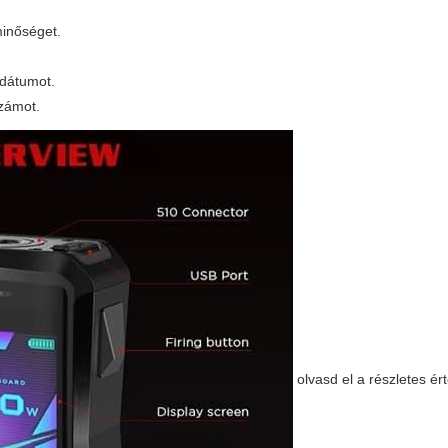
minőséget.
 dátumot.
számot.
olvasd el a részletes ér