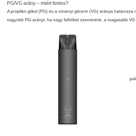
PG/VG arány – miért fontos?
A propilén-glikol (PG) és a növényi glicerin (VG) aránya határozza
nagyobb PG-arányt; ha nagy felhőket szeretnénk, a magasabb VG 
pal