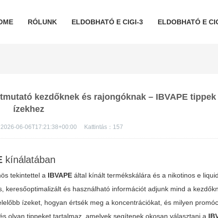
OME
RÓLUNK
ELDOBHATÓ E CIGI-3
ELDOBHATÓ E CIG
 útmutató kezdőknek és rajongóknak – IBVAPE tippek
ízekhez
2026-06-06T17:21:38+00:00
Kattintás：
157
E
kínálatában
ös tekintettel a
IBVAPE
által kínált termékskálára és a
nikotinos e liqui
s, keresőoptimalizált és használható információt adjunk mind a kezdők
lelőbb ízeket, hogyan értsék meg a koncentrációkat, és milyen promóci
s olyan tippeket tartalmaz, amelyek segítenek okosan választani a
IB