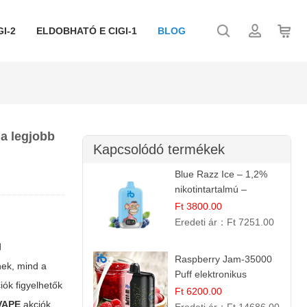
I-2
ELDOBHATÓ E CIGI-1
BLOG
 a legjobb
Kapcsolódó termékek
Blue Razz Ice – 1,2%
nikotintartalmú –
eldobható e cigi
Ft 3800.00
Eredeti ár：
Ft 7251.00
d
Raspberry Jam-35000
nek, mind a
Puff elektronikus
ók figyelhetők
cigaretta (Ibvape Bar)
Ft 6200.00
VAPE
akciók