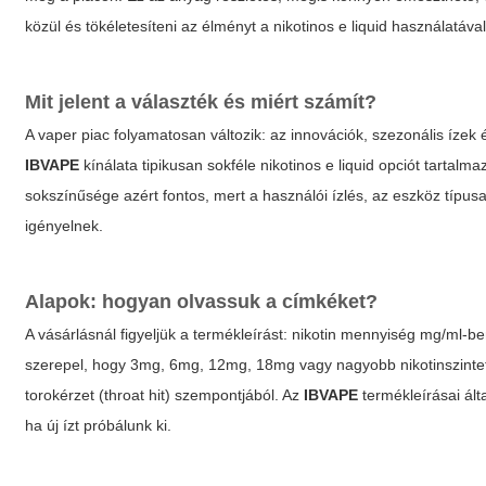
közül és tökéletesíteni az élményt a
nikotinos e liquid
használatával
Mit jelent a választék és miért számít?
A vaper piac folyamatosan változik: az innovációk, szezonális íze
IBVAPE
kínálata tipikusan sokféle
nikotinos e liquid
opciót tartalmaz
sokszínűsége azért fontos, mert a használói ízlés, az eszköz típusa 
igényelnek.
Alapok: hogyan olvassuk a címkéket?
A vásárlásnál figyeljük a termékleírást: nikotin mennyiség mg/ml-b
szerepel, hogy 3mg, 6mg, 12mg, 18mg vagy nagyobb nikotinszintet
torokérzet (throat hit) szempontjából. Az
IBVAPE
termékleírásai ált
ha új ízt próbálunk ki.