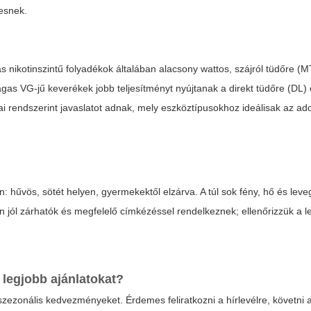
resnek.
nikotinszintű folyadékok általában alacsony wattos, szájról tüdőre (M
gas VG-jű keverékek jobb teljesítményt nyújtanak a direkt tüdőre (DL
i rendszerint javaslatot adnak, mely eszköztípusokhoz ideálisak az ado
hűvös, sötét helyen, gyermekektől elzárva. A túl sok fény, hő és leveg
an jól zárhatók és megfelelő címkézéssel rendelkeznek; ellenőrizzük a l
legjobb ajánlatokat?
zezonális kedvezményeket. Érdemes feliratkozni a hírlevélre, követni 