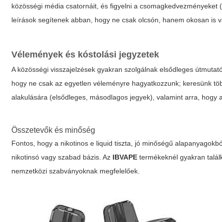
közösségi média csatornáit, és figyelni a csomagkedvezményeket (p
leírások segítenek abban, hogy ne csak olcsón, hanem okosan is v
Vélemények és kóstolási jegyzetek
A közösségi visszajelzések gyakran szolgálnak elsődleges útmutatók
hogy ne csak az egyetlen véleményre hagyatkozzunk; keresünk többet
alakulására (elsődleges, másodlagos jegyek), valamint arra, hogy 
Összetevők és minőség
Fontos, hogy a
nikotinos e liquid
tiszta, jó minőségű alapanyagokból
nikotinsó vagy szabad bázis. Az
IBVAPE
termékeknél gyakran talál
nemzetközi szabványoknak megfelelőek.