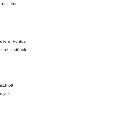
 részletes
elleré. Fontos,
 az íz időbeli
sztított
melyek