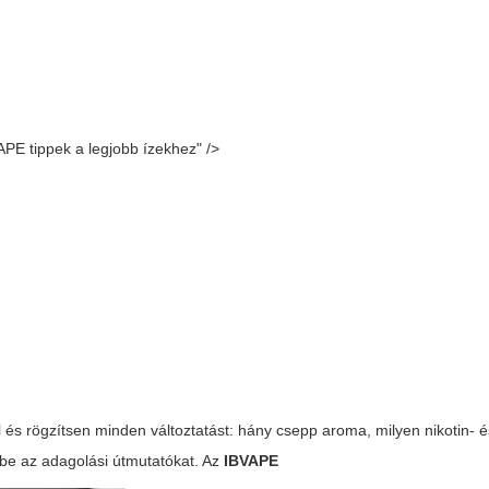
APE tippek a legjobb ízekhez" />
al és rögzítsen minden változtatást: hány csepp aroma, milyen nikotin-
 be az adagolási útmutatókat. Az
IBVAPE