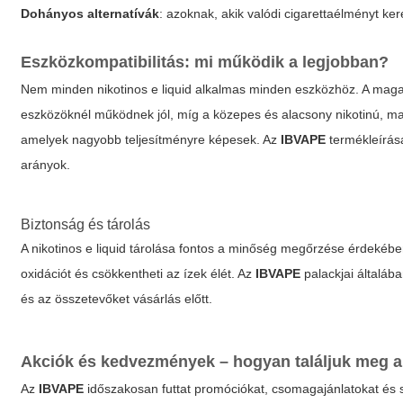
Dohányos alternatívák
: azoknak, akik valódi cigarettaélményt ke
Eszközkompatibilitás: mi működik a legjobban?
Nem minden
nikotinos e liquid
alkalmas minden eszközhöz. A magas 
eszközöknél működnek jól, míg a közepes és alacsony nikotinú, ma
amelyek nagyobb teljesítményre képesek. Az
IBVAPE
termékleírása
arányok.
Biztonság és tárolás
A
nikotinos e liquid
tárolása fontos a minőség megőrzése érdekében: 
oxidációt és csökkentheti az ízek élét. Az
IBVAPE
palackjai általáb
és az összetevőket vásárlás előtt.
Akciók és kedvezmények – hogyan találjuk meg a 
Az
IBVAPE
időszakosan futtat promóciókat, csomagajánlatokat és s