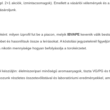
l. 2+1 akciók, ízmintacsomagok). Emellett a vásárlói vélemények és a
ásároljunk.
ént: milyen ízprofil fut be a piacon, melyik
IBVAPE
keverék válik bests
 és hasonlítsuk össze a leírásokat. A kóstolási jegyzeteknél figyeljünk
a nikotin mennyisége hogyan befolyásolja a torokérzetet.
 készüljön: élelmiszeripari minőségű aromaanyagok, tiszta VG/PG és ti
kozunk részletes összetevőlistával és laboratóriumi eredményekkel, a