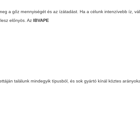
 meg a gőz mennyiségét és az ízátadást. Ha a célunk intenzívebb íz, v
lesz előnyös. Az
IBVAPE
ettáján találunk mindegyik típusból, és sok gyártó kínál köztes arányoka