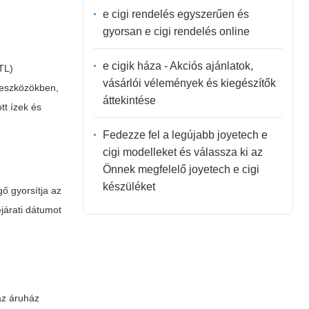
e cigi rendelés egyszerűen és
gyorsan e cigi rendelés online
e cigik háza - Akciós ajánlatok,
TL)
vásárlói vélemények és kiegészítők
) eszközökben,
áttekintése
tt ízek és
Fedezze fel a legújabb joyetech e
cigi modelleket és válassza ki az
Önnek megfelelő joyetech e cigi
készüléket
ő gyorsítja az
ejárati dátumot
az áruház