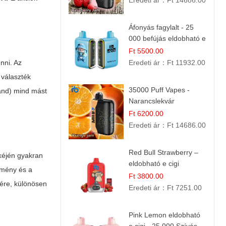
Eredeti ár：
Ft 14686.00
Áfonyás fagylalt - 25
000 befújás eldobható e
cigi
Ft 5500.00
nni. Az
Eredeti ár：
Ft 11932.00
 választék
35000 Puff Vapes -
aland) mind mást
Narancslekvár
Ft 6200.00
Eredeti ár：
Ft 14686.00
Red Bull Strawberry –
éjén gyakran
eldobható e cigi
lmény és a
Ft 3800.00
sére, különösen
Eredeti ár：
Ft 7251.00
Pink Lemon eldobható