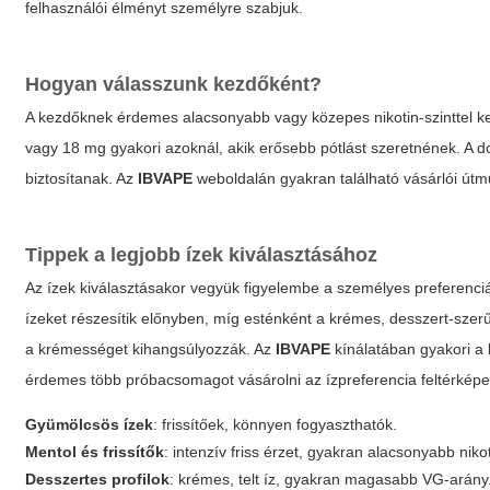
felhasználói élményt személyre szabjuk.
Hogyan válasszunk kezdőként?
A kezdőknek érdemes alacsonyabb vagy közepes nikotin-szinttel ke
vagy 18 mg gyakori azoknál, akik erősebb pótlást szeretnének. A
biztosítanak. Az
IBVAPE
weboldalán gyakran található vásárlói útmu
Tippek a legjobb ízek kiválasztásához
Az ízek kiválasztásakor vegyük figyelembe a személyes preferenci
ízeket részesítik előnyben, míg esténként a krémes, desszert-szer
a krémességet kihangsúlyozzák. Az
IBVAPE
kínálatában gyakori a 
érdemes több próbacsomagot vásárolni az ízpreferencia feltérkép
Gyümölcsös ízek
: frissítőek, könnyen fogyaszthatók.
Mentol és frissítők
: intenzív friss érzet, gyakran alacsonyabb niko
Desszertes profilok
: krémes, telt íz, gyakran magasabb VG-arány