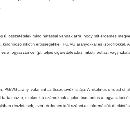
.
k és új összetételek mind hatással vannak arra, hogy mit érdemes megve
, különböző nikotin erősségekkel, PG/VG arányokkal és ízprofilokkal. A
és a fogyasztói cél (pl. teljes cigarettaleadás, nikotinpótlás, vagy ízk
en, PG/VG arány, valamint az összetevők listája. A
nikotinos e liquid
címk
 tartalmaz-e; ezeknek a számoknak a jelentése fontos a fogyasztási é
alában részletesek, ezért érdemes időt szánni az információk áttekinté