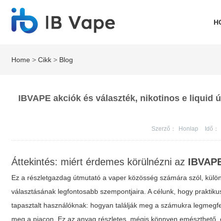
H
Home
>
Cikk
>
Blog
IBVAPE akciók és választék, nikotinos e liquid
Szerző：
Honlap
Idő：
Áttekintés: miért érdemes körülnézni az
IBVAP
Ez a részletgazdag útmutató a vaper közösség számára szól, külön
választásának legfontosabb szempontjaira. A célunk, hogy praktiku
tapasztalt használóknak: hogyan találják meg a számukra legmegfe
meg a piacon. Ez az anyag részletes, mégis könnyen emészthető, é