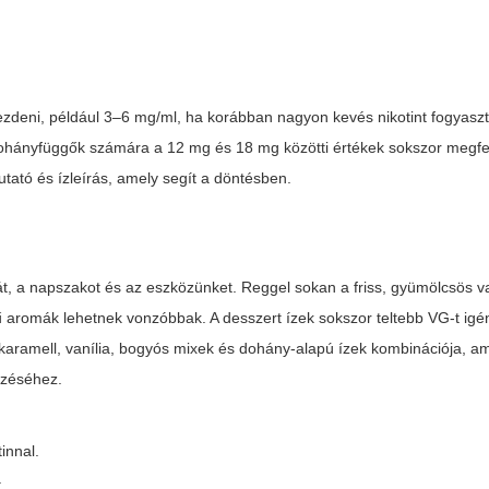
zdeni, például 3–6 mg/ml, ha korábban nagyon kevés nikotint fogyasz
 dohányfüggők számára a 12 mg és 18 mg közötti értékek sokszor megfe
tató és ízleírás, amely segít a döntésben.
át, a napszakot és az eszközünket. Reggel sokan a friss, gyümölcsös 
ű aromák lehetnek vonzóbbak. A desszert ízek sokszor teltebb VG-t igé
karamell, vanília, bogyós mixek és dohány-alapú ízek kombinációja, a
ezéséhez.
tinnal.
.