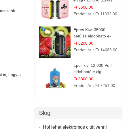
e cigi - 25 000 Szívás
Ft 5500.00
álasszunk
Eredeti ár：
Ft 11932.00
Epres Kiwi-35000
befújás eldobható e-
cigaretta
Ft 6200.00
Eredeti ár：
Ft 14686.00
Eper-kivi-12 000 Puff -
eldobható e cigi
t is, hogy a
Ft 3800.00
Eredeti ár：
Ft 7251.00
Blog
Hol lehet elektromos cigit venni