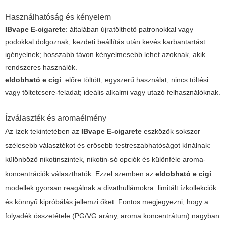
Használhatóság és kényelem
IBvape E-cigarete
: általában újratölthető patronokkal vagy
podokkal dolgoznak; kezdeti beállítás után kevés karbantartást
igényelnek; hosszabb távon kényelmesebb lehet azoknak, akik
rendszeres használók.
eldobható e cigi
: előre töltött, egyszerű használat, nincs töltési
vagy töltetcsere-feladat; ideális alkalmi vagy utazó felhasználóknak.
Ízválaszték és aromaélmény
Az ízek tekintetében az
IBvape E-cigarete
eszközök sokszor
szélesebb választékot és erősebb testreszabhatóságot kínálnak:
különböző nikotinszintek, nikotin-só opciók és különféle aroma-
koncentrációk választhatók. Ezzel szemben az
eldobható e cigi
modellek gyorsan reagálnak a divathullámokra: limitált ízkollekciók
és könnyű kipróbálás jellemzi őket. Fontos megjegyezni, hogy a
folyadék összetétele (PG/VG arány, aroma koncentrátum) nagyban