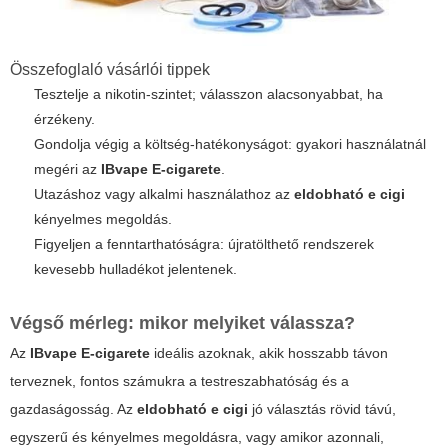
Összefoglaló vásárlói tippek
Tesztelje a nikotin-szintet; válasszon alacsonyabbat, ha
érzékeny.
Gondolja végig a költség-hatékonyságot: gyakori használatnál
megéri az
IBvape E-cigarete
.
Utazáshoz vagy alkalmi használathoz az
eldobható e cigi
kényelmes megoldás.
Figyeljen a fenntarthatóságra: újratölthető rendszerek
kevesebb hulladékot jelentenek.
Végső mérleg: mikor melyiket válassza?
Az
IBvape E-cigarete
ideális azoknak, akik hosszabb távon
terveznek, fontos számukra a testreszabhatóság és a
gazdaságosság. Az
eldobható e cigi
jó választás rövid távú,
egyszerű és kényelmes megoldásra, vagy amikor azonnali,