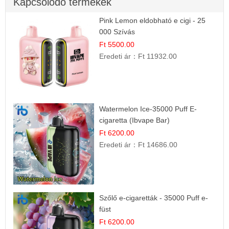
Kapcsolódó termékek
Pink Lemon eldobható e cigi - 25
000 Szívás
Ft 5500.00
Eredeti ár：
Ft 11932.00
Watermelon Ice-35000 Puff E-
cigaretta (Ibvape Bar)
Ft 6200.00
Eredeti ár：
Ft 14686.00
Szőlő e-cigaretták - 35000 Puff e-
füst
Ft 6200.00