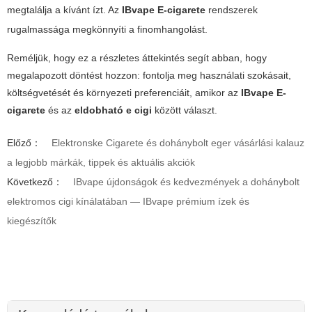
megtalálja a kívánt ízt. Az
IBvape E-cigarete
rendszerek
rugalmassága megkönnyíti a finomhangolást.
Reméljük, hogy ez a részletes áttekintés segít abban, hogy
megalapozott döntést hozzon: fontolja meg használati szokásait,
költségvetését és környezeti preferenciáit, amikor az
IBvape E-
cigarete
és az
eldobható e cigi
között választ.
Előző：
Elektronske Cigarete és dohánybolt eger vásárlási kalauz
a legjobb márkák, tippek és aktuális akciók
Következő：
IBvape újdonságok és kedvezmények a dohánybolt
elektromos cigi kínálatában — IBvape prémium ízek és
kiegészítők