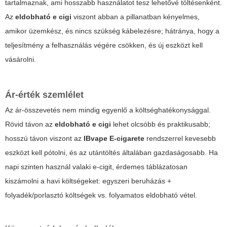
tartalmaznak, ami hosszabb használatot tesz lehetővé töltésenként.
Az
eldobható e cigi
viszont abban a pillanatban kényelmes,
amikor üzemkész, és nincs szükség kábelezésre; hátránya, hogy a
teljesítmény a felhasználás végére csökken, és új eszközt kell
vásárolni.
Ár-érték szemlélet
Az ár-összevetés nem mindig egyenlő a költséghatékonysággal.
Rövid távon az
eldobható e cigi
lehet olcsóbb és praktikusabb;
hosszú távon viszont az
IBvape E-cigarete
rendszerrel kevesebb
eszközt kell pótolni, és az utántöltés általában gazdaságosabb. Ha
napi szinten használ valaki e-cigit, érdemes táblázatosan
kiszámolni a havi költségeket: egyszeri beruházás +
folyadék/porlasztó költségek vs. folyamatos eldobható vétel.