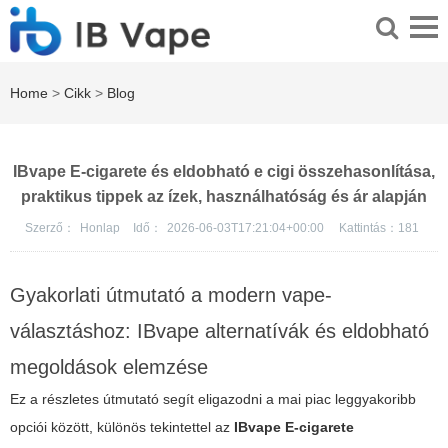
Home
>
Cikk
>
Blog
IBvape E-cigarete és eldobható e cigi összehasonlítása,
praktikus tippek az ízek, használhatóság és ár alapján
Szerző：
Honlap
Idő：
2026-06-03T17:21:04+00:00
Kattintás：
181
Gyakorlati útmutató a modern vape-
választáshoz: IBvape alternatívák és eldobható
megoldások elemzése
Ez a részletes útmutató segít eligazodni a mai piac leggyakoribb
opciói között, különös tekintettel az
IBvape E-cigarete