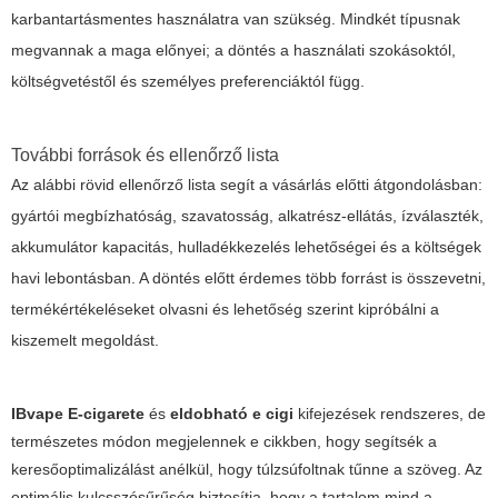
karbantartásmentes használatra van szükség. Mindkét típusnak
megvannak a maga előnyei; a döntés a használati szokásoktól,
költségvetéstől és személyes preferenciáktól függ.
További források és ellenőrző lista
Az alábbi rövid ellenőrző lista segít a vásárlás előtti átgondolásban:
gyártói megbízhatóság, szavatosság, alkatrész-ellátás, ízválaszték,
akkumulátor kapacitás, hulladékkezelés lehetőségei és a költségek
havi lebontásban. A döntés előtt érdemes több forrást is összevetni,
termékértékeléseket olvasni és lehetőség szerint kipróbálni a
kiszemelt megoldást.
IBvape E-cigarete
és
eldobható e cigi
kifejezések rendszeres, de
természetes módon megjelennek e cikkben, hogy segítsék a
keresőoptimalizálást anélkül, hogy túlzsúfoltnak tűnne a szöveg. Az
optimális kulcsszósűrűség biztosítja, hogy a tartalom mind a