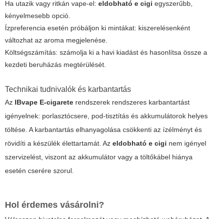
Ha utazik vagy ritkán vape-el:
eldobható e cigi
egyszerűbb,
kényelmesebb opció.
Ízpreferencia esetén próbáljon ki mintákat: kiszerelésenként
változhat az aroma megjelenése.
Költségszámítás: számolja ki a havi kiadást és hasonlítsa össze a
kezdeti beruházás megtérülését.
Technikai tudnivalók és karbantartás
Az
IBvape E-cigarete
rendszerek rendszeres karbantartást
igényelnek: porlasztócsere, pod-tisztítás és akkumulátorok helyes
töltése. A karbantartás elhanyagolása csökkenti az ízélményt és
rövidíti a készülék élettartamát. Az
eldobható e cigi
nem igényel
szervizelést, viszont az akkumulátor vagy a töltőkábel hiánya
esetén cserére szorul.
Hol érdemes vásárolni?