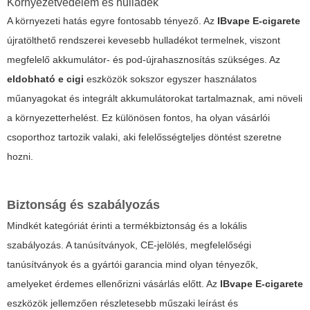
Környezetvédelem és hulladék
A környezeti hatás egyre fontosabb tényező. Az
IBvape E-cigarete
újratölthető rendszerei kevesebb hulladékot termelnek, viszont
megfelelő akkumulátor- és pod-újrahasznosítás szükséges. Az
eldobható e cigi
eszközök sokszor egyszer használatos
műanyagokat és integrált akkumulátorokat tartalmaznak, ami növeli
a környezetterhelést. Ez különösen fontos, ha olyan vásárlói
csoporthoz tartozik valaki, aki felelősségteljes döntést szeretne
hozni.
Biztonság és szabályozás
Mindkét kategóriát érinti a termékbiztonság és a lokális
szabályozás. A tanúsítványok, CE-jelölés, megfelelőségi
tanúsítványok és a gyártói garancia mind olyan tényezők,
amelyeket érdemes ellenőrizni vásárlás előtt. Az
IBvape E-cigarete
eszközök jellemzően részletesebb műszaki leírást és