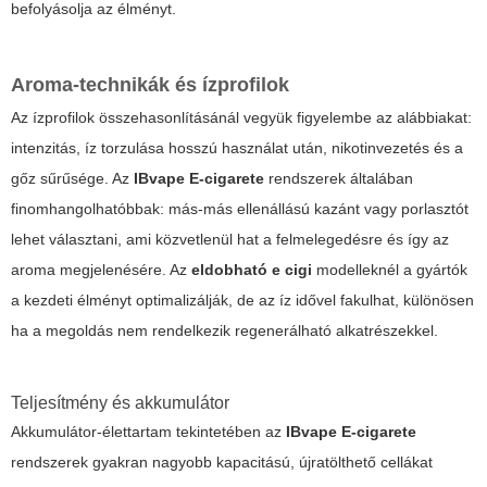
befolyásolja az élményt.
Aroma-technikák és ízprofilok
Az ízprofilok összehasonlításánál vegyük figyelembe az alábbiakat:
intenzitás, íz torzulása hosszú használat után, nikotinvezetés és a
gőz sűrűsége. Az
IBvape E-cigarete
rendszerek általában
finomhangolhatóbbak: más-más ellenállású kazánt vagy porlasztót
lehet választani, ami közvetlenül hat a felmelegedésre és így az
aroma megjelenésére. Az
eldobható e cigi
modelleknél a gyártók
a kezdeti élményt optimalizálják, de az íz idővel fakulhat, különösen
ha a megoldás nem rendelkezik regenerálható alkatrészekkel.
Teljesítmény és akkumulátor
Akkumulátor-élettartam tekintetében az
IBvape E-cigarete
rendszerek gyakran nagyobb kapacitású, újratölthető cellákat