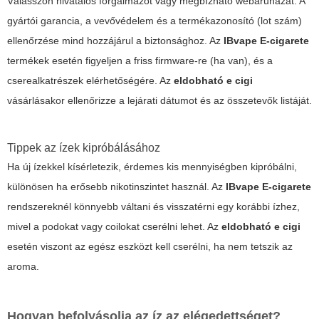
Válasszon hivatalos forgalmazót vagy megbízható webáruházat. A
gyártói garancia, a vevővédelem és a termékazonosító (lot szám)
ellenőrzése mind hozzájárul a biztonsághoz. Az
IBvape E-cigarete
termékek esetén figyeljen a friss firmware-re (ha van), és a
cserealkatrészek elérhetőségére. Az
eldobható e cigi
vásárlásakor ellenőrizze a lejárati dátumot és az összetevők listáját.
Tippek az ízek kipróbálásához
Ha új ízekkel kísérletezik, érdemes kis mennyiségben kipróbálni,
különösen ha erősebb nikotinszintet használ. Az
IBvape E-cigarete
rendszereknél könnyebb váltani és visszatérni egy korábbi ízhez,
mivel a podokat vagy coilokat cserélni lehet. Az
eldobható e cigi
esetén viszont az egész eszközt kell cserélni, ha nem tetszik az
aroma.
Hogyan befolyásolja az íz az elégedettséget?