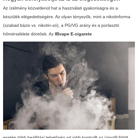
Az ízélmény közvetlenül hat a használati gyakoriságra és a
készülék elégedettségére. Az olyan tényezők, mint a nikotinforma
(szabad bázis vs. nikotin-só), a PG/VG arány és a porlasztó
hőmérséklete döntőek. Az
IBvape E-cigarete
esetén több beállítási lehetőség ad jobb kontrollt az ízprofil fölött,