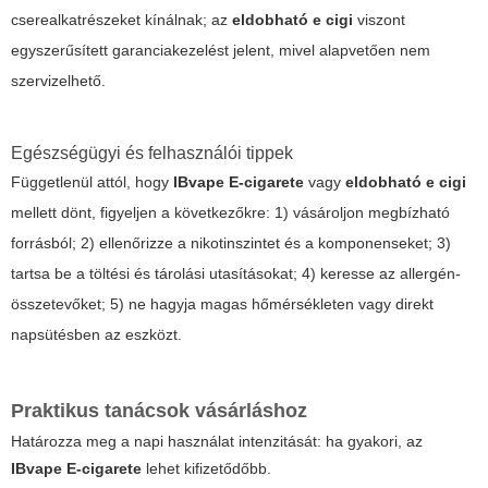
cserealkatrészeket kínálnak; az
eldobható e cigi
viszont
egyszerűsített garanciakezelést jelent, mivel alapvetően nem
szervizelhető.
Egészségügyi és felhasználói tippek
Függetlenül attól, hogy
IBvape E-cigarete
vagy
eldobható e cigi
mellett dönt, figyeljen a következőkre: 1) vásároljon megbízható
forrásból; 2) ellenőrizze a nikotinszintet és a komponenseket; 3)
tartsa be a töltési és tárolási utasításokat; 4) keresse az allergén-
összetevőket; 5) ne hagyja magas hőmérsékleten vagy direkt
napsütésben az eszközt.
Praktikus tanácsok vásárláshoz
Határozza meg a napi használat intenzitását: ha gyakori, az
IBvape E-cigarete
lehet kifizetődőbb.