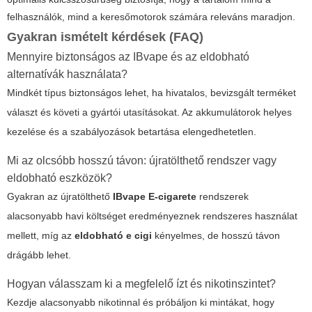
felhasználók, mind a keresőmotorok számára releváns maradjon.
Gyakran ismételt kérdések (FAQ)
Mennyire biztonságos az IBvape és az eldobható
alternatívák használata?
Mindkét típus biztonságos lehet, ha hivatalos, bevizsgált terméket
választ és követi a gyártói utasításokat. Az akkumulátorok helyes
kezelése és a szabályozások betartása elengedhetetlen.
Mi az olcsóbb hosszú távon: újratölthető rendszer vagy
eldobható eszközök?
Gyakran az újratölthető
IBvape E-cigarete
rendszerek
alacsonyabb havi költséget eredményeznek rendszeres használat
mellett, míg az
eldobható e cigi
kényelmes, de hosszú távon
drágább lehet.
Hogyan válasszam ki a megfelelő ízt és nikotinszintet?
Kezdje alacsonyabb nikotinnal és próbáljon ki mintákat, hogy