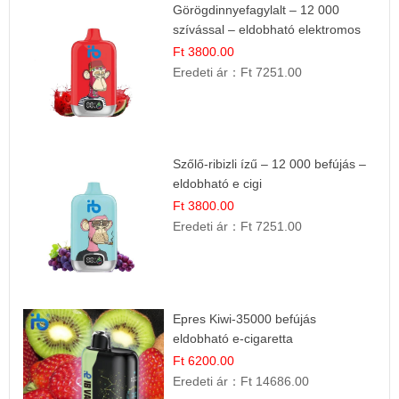
Görögdinnyefagylalt – 12 000
szívással – eldobható elektromos
cigi
Ft 3800.00
Eredeti ár：
Ft 7251.00
Szőlő-ribizli ízű – 12 000 befújás –
eldobható e cigi
Ft 3800.00
Eredeti ár：
Ft 7251.00
Epres Kiwi-35000 befújás
eldobható e-cigaretta
Ft 6200.00
Eredeti ár：
Ft 14686.00