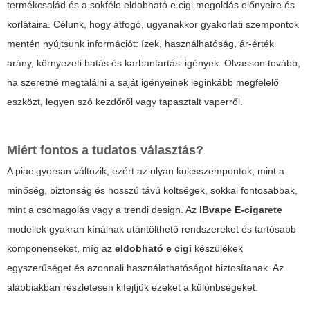
termékcsalád és a sokféle
eldobható e cigi
megoldás előnyeire és
korlátaira. Célunk, hogy átfogó, ugyanakkor gyakorlati szempontok
mentén nyújtsunk információt: ízek, használhatóság, ár-érték
arány, környezeti hatás és karbantartási igények. Olvasson tovább,
ha szeretné megtalálni a saját igényeinek leginkább megfelelő
eszközt, legyen szó kezdőről vagy tapasztalt vaperről.
Miért fontos a tudatos választás?
A piac gyorsan változik, ezért az olyan kulcsszempontok, mint a
minőség, biztonság és hosszú távú költségek, sokkal fontosabbak,
mint a csomagolás vagy a trendi design. Az
IBvape E-cigarete
modellek gyakran kínálnak utántölthető rendszereket és tartósabb
komponenseket, míg az
eldobható e cigi
készülékek
egyszerűséget és azonnali használathatóságot biztosítanak. Az
alábbiakban részletesen kifejtjük ezeket a különbségeket.