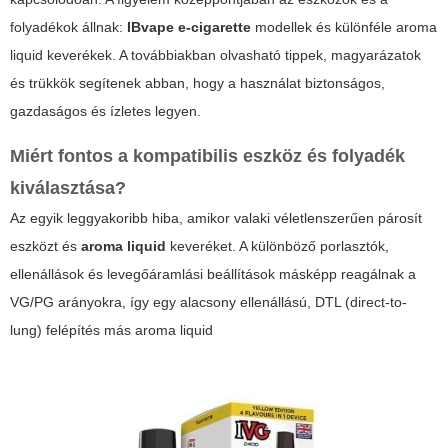
folyadékok állnak:
IBvape e-cigarette
modellek és különféle
aroma
liquid
keverékek. A továbbiakban olvasható tippek, magyarázatok
és trükkök segítenek abban, hogy a használat biztonságos,
gazdaságos és ízletes legyen.
Miért fontos a kompatibilis eszköz és folyadék
kiválasztása?
Az egyik leggyakoribb hiba, amikor valaki véletlenszerűen párosít
eszközt és
aroma liquid
keveréket. A különböző porlasztók,
ellenállások és levegőáramlási beállítások másképp reagálnak a
VG/PG arányokra, így egy alacsony ellenállású, DTL (direct-to-
lung) felépítés más
aroma liquid