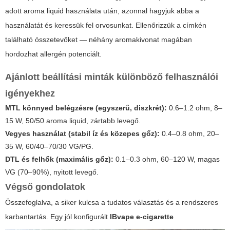
adott
aroma liquid
használata után, azonnal hagyjuk abba a
használatát és keressük fel orvosunkat. Ellenőrizzük a címkén
található összetevőket — néhány aromakivonat magában
hordozhat allergén potenciált.
Ajánlott beállítási minták különböző felhasználói
igényekhez
MTL könnyed belégzésre (egyszerű, diszkrét):
0.6–1.2 ohm, 8–
15 W, 50/50
aroma liquid
, zártabb levegő.
Vegyes használat (stabil íz és közepes gőz):
0.4–0.8 ohm, 20–
35 W, 60/40–70/30 VG/PG.
DTL és felhők (maximális gőz):
0.1–0.3 ohm, 60–120 W, magas
VG (70–90%), nyitott levegő.
Végső gondolatok
Összefoglalva, a siker kulcsa a tudatos választás és a rendszeres
karbantartás. Egy jól konfigurált
IBvape e-cigarette