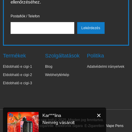
ellenőrzéséhez.
Postafiók / Telefon
Termékek
Szolgáltatások
Politika
Eldobható e cigi-1
Blog
Adatvédelmi irányelvek
Eldobható e cigi-2
Webhelytérkép
Eldobható e cigi-3
✕
Kar***lina
IBVape e cigi bolt © 2025. Minden jog fenntartva.
Nemrég vásárolt
Link:
E-Cigarette
E-cigarette
Elektronik Sigara
E-Zigaretten
Vape Pens