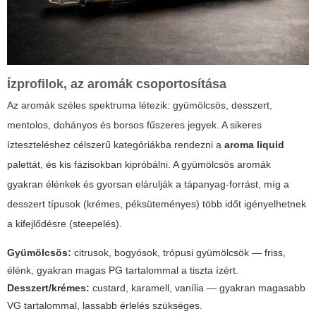
Ízprofilok, az aromák csoportosítása
Az aromák széles spektruma létezik: gyümölcsös, desszert,
mentolos, dohányos és borsos fűszeres jegyek. A sikeres
ízteszteléshez célszerű kategóriákba rendezni a
aroma liquid
palettát, és kis fázisokban kipróbálni. A gyümölcsös aromák
gyakran élénkek és gyorsan elárulják a tápanyag-forrást, míg a
desszert típusok (krémes, péksüteményes) több időt igényelhetnek
a kifejlődésre (steepelés).
Gyümölcsös:
citrusok, bogyósok, trópusi gyümölcsök — friss,
élénk, gyakran magas PG tartalommal a tiszta ízért.
Desszert/krémes:
custard, karamell, vanília — gyakran magasabb
VG tartalommal, lassabb érlelés szükséges.