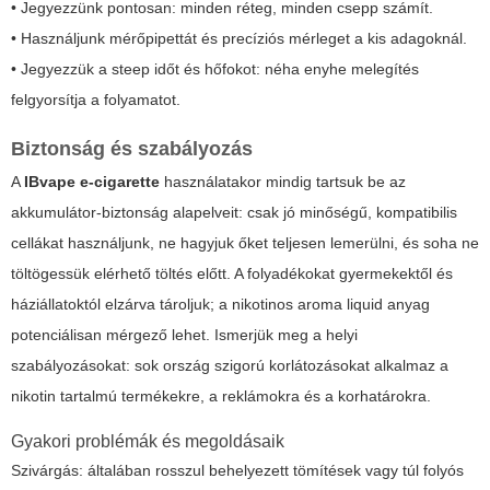
• Jegyezzünk pontosan: minden réteg, minden csepp számít.
• Használjunk mérőpipettát és precíziós mérleget a kis adagoknál.
• Jegyezzük a steep időt és hőfokot: néha enyhe melegítés
felgyorsítja a folyamatot.
Biztonság és szabályozás
A
IBvape e-cigarette
használatakor mindig tartsuk be az
akkumulátor-biztonság alapelveit: csak jó minőségű, kompatibilis
cellákat használjunk, ne hagyjuk őket teljesen lemerülni, és soha ne
töltögessük elérhető töltés előtt. A folyadékokat gyermekektől és
háziállatoktól elzárva tároljuk; a nikotinos
aroma liquid
anyag
potenciálisan mérgező lehet. Ismerjük meg a helyi
szabályozásokat: sok ország szigorú korlátozásokat alkalmaz a
nikotin tartalmú termékekre, a reklámokra és a korhatárokra.
Gyakori problémák és megoldásaik
Szivárgás: általában rosszul behelyezett tömítések vagy túl folyós