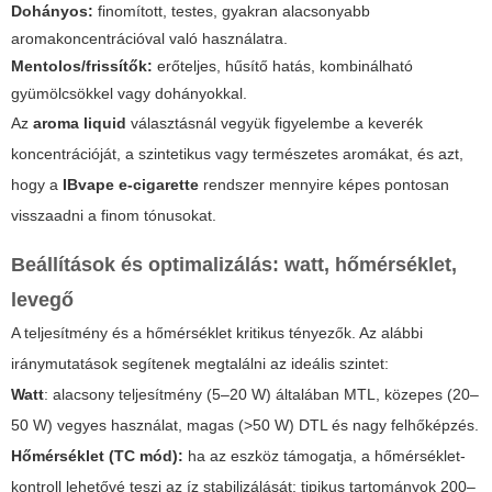
Dohányos:
finomított, testes, gyakran alacsonyabb
aromakoncentrációval való használatra.
Mentolos/frissítők:
erőteljes, hűsítő hatás, kombinálható
gyümölcsökkel vagy dohányokkal.
Az
aroma liquid
választásnál vegyük figyelembe a keverék
koncentrációját, a szintetikus vagy természetes aromákat, és azt,
hogy a
IBvape e-cigarette
rendszer mennyire képes pontosan
visszaadni a finom tónusokat.
Beállítások és optimalizálás: watt, hőmérséklet,
levegő
A teljesítmény és a hőmérséklet kritikus tényezők. Az alábbi
iránymutatások segítenek megtalálni az ideális szintet:
Watt
: alacsony teljesítmény (5–20 W) általában MTL, közepes (20–
50 W) vegyes használat, magas (>50 W) DTL és nagy felhőképzés.
Hőmérséklet (TC mód):
ha az eszköz támogatja, a hőmérséklet-
kontroll lehetővé teszi az íz stabilizálását; tipikus tartományok 200–