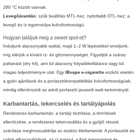
280 °C között vannak.
Levegőáramlás:
szűk beállítás MTL-hez, nyitottabb DTL-hez; a
levegő és íz egyensúlya kulcsfontosságú.
Hogyan találjuk meg a sweet spot-ot?
Induljunk alacsonyabb wattal, majd 1–2 W lépésekkel emeljünk,
míg elérjük a kívánt íz- és gőzmennyiséget. Figyeljük a száraz
pattanást (dry hit), ami túl alacsony folyadékellátásra vagy túl
magas teljesítményre utal. Egy
IBvape e-cigarette
eszköz esetén
a gyári ajánlások és a porlasztókompatibilitás kulcsfontosságúak;
mindig ellenőrizzük az adott porlasztó javasolt watt-tartományát.
Karban­tartás, tekercselés és tartályápolás
Rendszeres karbantartás: a tartály tisztítása, a tömítések
ellenőrzése, a rendszeres tekercsváltás és a gyűjtő részek
szárítása meghosszabbítja az eszköz élettartamát. A porlasztók és
coilok elhasználódnak, az íz tompul, a füst mennyisége és