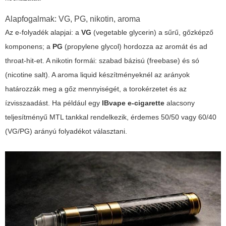
Alapfogalmak: VG, PG, nikotin, aroma
Az e-folyadék alapjai: a
VG
(vegetable glycerin) a sűrű, gőzképző
komponens; a
PG
(propylene glycol) hordozza az aromát és ad
throat-hit-et. A nikotin formái: szabad bázisú (freebase) és só
(nicotine salt). A
aroma liquid
készítményeknél az arányok
határozzák meg a gőz mennyiségét, a torokérzetet és az
ízvisszaadást. Ha például egy
IBvape e-cigarette
alacsony
teljesítményű MTL tankkal rendelkezik, érdemes 50/50 vagy 60/40
(VG/PG) arányú folyadékot választani.