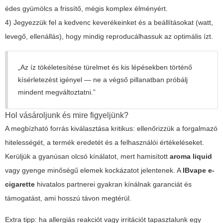
édes gyümölcs a frissítő, mégis komplex élményért.
4) Jegyezzük fel a kedvenc keverékeinket és a beállításokat (watt,
levegő, ellenállás), hogy mindig reproducálhassuk az optimális ízt.
„Az íz tökéletesítése türelmet és kis lépésekben történő
kísérletezést igényel — ne a végső pillanatban próbálj
mindent megváltoztatni.”
Hol vásároljunk és mire figyeljünk?
A megbízható forrás kiválasztása kritikus: ellenőrizzük a forgalmazó
hitelességét, a termék eredetét és a felhasználói értékeléseket.
Kerüljük a gyanúsan olcsó kínálatot, mert hamisított
aroma liquid
vagy gyenge minőségű elemek kockázatot jelentenek. A
IBvape e-
cigarette
hivatalos partnerei gyakran kínálnak garanciát és
támogatást, ami hosszú távon megtérül.
Extra tipp: ha allergiás reakciót vagy irritációt tapasztalunk egy