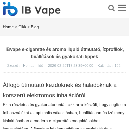
Home
>
Cikk
>
Blog
IBvape e-cigarette és aroma liquid útmutató, ízprofilok,
beállítások és gyakorlati tippek
Szerző：
Honlap
Idő：
2026-02-25T17:23:39+00:00
Kattintás：
152
Átfogó útmutató kezdőknek és haladóknak a
korszerű elektromos inhalációról
Ez a részletes és gyakorlatorientált cikk arra készült, hogy segítse a
felhasználókat az optimális választásban, beállításban és ízélmény
kialakításában a modern e-cigarettás megoldásokhoz
kapcsolódóan. A figyelem középpontjában az eszközök és a