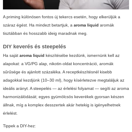
A priming különösen fontos új tekercs esetén, hogy elkerüljük a
száraz égést. Ha mindezt betartjuk, a
aroma liquid
aromák
tisztábban és hosszabb ideig maradnak meg.
DIY keverés és steepelés
Ha saját
aroma liquid
készítésébe kezdünk, ismernünk kell az
alapokat: a VG/PG alap, nikotin-oldat koncentráció, aromák
sűrűsége és ajánlott százaléka. A receptkészítésnél kisebb
adagokkal kezdjünk (10–30 ml), hogy kísérletezve megtaláljuk az
ideális arányt. A steepelés — az érlelési folyamat — segíti az aroma
harmonizálódását; egyes gyümölcsös keverékek gyorsan készen
állnak, míg a komplex desszertek akár hetekig is igényelhetnek
érlelést.
Tippek a DIY-hez: