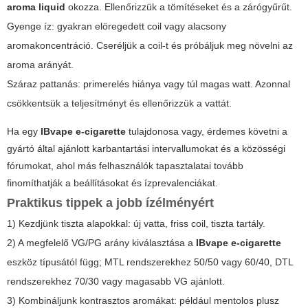
aroma liquid
okozza. Ellenőrizzük a tömítéseket és a zárógyűrűt.
Gyenge íz: gyakran elöregedett coil vagy alacsony
aromakoncentráció. Cseréljük a coil-t és próbáljuk meg növelni az
aroma arányát.
Száraz pattanás: primerelés hiánya vagy túl magas watt. Azonnal
csökkentsük a teljesítményt és ellenőrizzük a vattát.
Ha egy
IBvape e-cigarette
tulajdonosa vagy, érdemes követni a
gyártó által ajánlott karbantartási intervallumokat és a közösségi
fórumokat, ahol más felhasználók tapasztalatai tovább
finomíthatják a beállításokat és ízprevalenciákat.
Praktikus tippek a jobb ízélményért
1) Kezdjünk tiszta alapokkal: új vatta, friss coil, tiszta tartály.
2) A megfelelő VG/PG arány kiválasztása a
IBvape e-cigarette
eszköz típusától függ; MTL rendszerekhez 50/50 vagy 60/40, DTL
rendszerekhez 70/30 vagy magasabb VG ajánlott.
3) Kombináljunk kontrasztos aromákat: például mentolos plusz