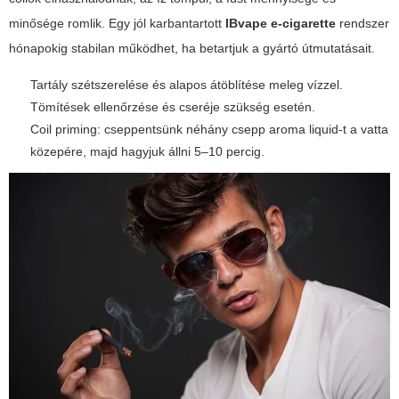
minősége romlik. Egy jól karbantartott
IBvape e-cigarette
rendszer
hónapokig stabilan működhet, ha betartjuk a gyártó útmutatásait.
Tartály szétszerelése és alapos átöblítése meleg vízzel.
Tömítések ellenőrzése és cseréje szükség esetén.
Coil priming: cseppentsünk néhány csepp
aroma liquid
-t a vatta
közepére, majd hagyjuk állni 5–10 percig.