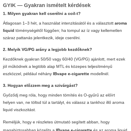
GYIK — Gyakran ismételt kérdések
1. Milyen gyakran kell cserélni a coil-t?
Átlagosan 1–3 hét, a használat intenzitásától és a választott
aroma
liquid
töménységétől függően; ha tompul az íz vagy kellemetlen
száraz pattanás jelentkezik, ideje cserélni.
2. Melyik VG/PG arány a legjobb kezdőknek?
Kezdőknek gyakran 50/50 vagy 60/40 (VG/PG) ajánlott, mert ezek
jól működnek a legtöbb alap MTL és közepes teljesítményű
eszközzel, például néhány
IBvape e-cigarette
modellnél.
3. Hogyan előzzem meg a szivárgást?
Győződj meg róla, hogy minden tömítés és O-gyűrű az előírt
helyen van, ne töltsd túl a tartályt, és válassz a tankhoz illő
aroma
liquid
viszkozitást.
Reméljük, hogy e részletes útmutató segített abban, hogy
magabiztosabban közelíts a
IBvape e-cigarette
és az
aroma liquid