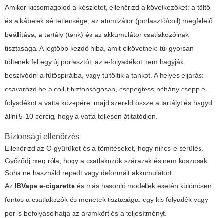
Amikor kicsomagolod a készletet, ellenőrizd a következőket: a töltő
és a kábelek sértetlensége, az atomizátor (porlasztó/coil) megfelelő
beállítása, a tartály (tank) és az akkumulátor csatlakozóinak
tisztasága. A legtöbb kezdő hiba, amit elkövetnek: túl gyorsan
töltenek fel egy új porlasztót, az e-folyadékot nem hagyják
beszívódni a fűtőspirálba, vagy túltöltik a tankot. A helyes eljárás:
csavarozd be a coil-t biztonságosan, csepegtess néhány csepp e-
folyadékot a vatta közepére, majd szereld össze a tartályt és hagyd
állni 5-10 percig, hogy a vatta teljesen átitatódjon.
Biztonsági ellenőrzés
Ellenőrizd az O-gyűrűket és a tömítéseket, hogy nincs-e sérülés.
Győződj meg róla, hogy a csatlakozók szárazak és nem koszosak.
Soha ne használd repedt vagy deformált akkumulátort.
Az
IBVape e-cigarette
és más hasonló modellek esetén különösen
fontos a csatlakozók és menetek tisztasága: egy kis folyadék vagy
por is befolyásolhatja az áramkört és a teljesítményt.