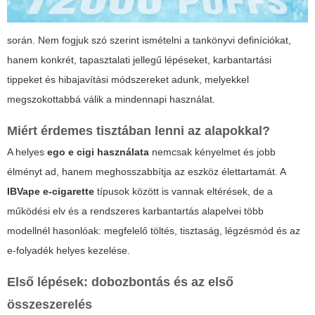
során. Nem fogjuk szó szerint ismételni a tankönyvi definíciókat,
hanem konkrét, tapasztalati jellegű lépéseket, karbantartási
tippeket és hibajavítási módszereket adunk, melyekkel
megszokottabbá válik a mindennapi használat.
Miért érdemes tisztában lenni az alapokkal?
A helyes
ego e cigi használata
nemcsak kényelmet és jobb
élményt ad, hanem meghosszabbítja az eszköz élettartamát. A
IBVape e-cigarette
típusok között is vannak eltérések, de a
működési elv és a rendszeres karbantartás alapelvei több
modellnél hasonlóak: megfelelő töltés, tisztaság, légzésmód és az
e-folyadék helyes kezelése.
Első lépések: dobozbontás és az első
összeszerelés