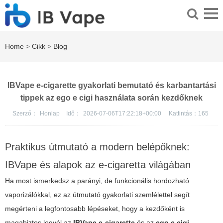
Home
>
Cikk
>
Blog
IBVape e-cigarette gyakorlati bemutató és karbantartási
tippek az ego e cigi használata során kezdőknek
Szerző：
Honlap
Idő：
2026-07-06T17:22:18+00:00
Kattintás：
165
Praktikus útmutató a modern belépőknek:
IBVape és alapok az e-cigaretta világában
Ha most ismerkedsz a parányi, de funkcionális hordozható
vaporizálókkal, ez az útmutató gyakorlati szemlélettel segít
megérteni a legfontosabb lépéseket, hogy a kezdőként is
magabiztos legyél az
IBVape e-cigarette
és az
ego e cigi