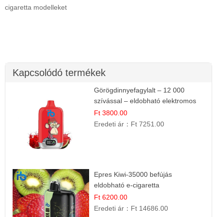
cigaretta modelleket
Kapcsolódó termékek
Görögdinnyefagylalt – 12 000
szívással – eldobható elektromos
cigi
Ft 3800.00
Eredeti ár：
Ft 7251.00
Epres Kiwi-35000 befújás
eldobható e-cigaretta
Ft 6200.00
Eredeti ár：
Ft 14686.00