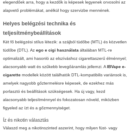
elegendőek arra, hogy a kezdők is képesek legyenek orvosolni az
alapvető problémákat, anélkül hogy szervizbe mennének.
Helyes belégzési technika és
teljesítménybeállítások
Két fő belégzési stílus létezik: a szájból tüdőbe (MTL) és közvetlen
tüdőbe (DTL). Az
ego e cigi használata
általában MTL-re
optimalizált, ami hasonló az elszíváshoz cigarettaszerű élménnyel;
alacsonyabb watt és szűkebb levegőáramlás jellemzi. A
IBVape e-
cigarette
modellek között találhatók DTL-kompatibilis variánsok is,
amelyek nagyobb gőztermelésre képesek, de ezekhez más
porlasztó és beállítások szükségesek. Ha új vagy, kezd
alacsonyabb teljesítménnyel és fokozatosan növeld, miközben
figyeled az ízt és a gőzmennyiséget.
Íz és nikotin választás
Válaszd meg a nikotinszinted aszerint, hogy milyen füst- vagy