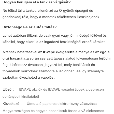
Hogyan kerüljem el a tank szivárgását?
Ne töltsd túl a tankot, ellenőrizd az O-gyűrűk épségét és
gondoskodj róla, hogy a menetek tökéletesen illeszkedjenek.
Biztonságos-e az autós töltés?
Lehet autóban tölteni, de csak gyári vagy jó minőségű töltővel és
kábellel, hogy elkerüld az ingadozó feszültségből eredő károkat.
A fentiek betartásával az
IBVape e-cigarette
élménye és az
ego e
cigi használata
során szerzett tapasztalatod folyamatosan fejlődni
fog; kísérletezz óvatosan, jegyezd fel, mely beállítások és
folyadékok működnek számodra a legjobban, és így személyre
szabottan élvezheted a vapelést.
Előző：
IBVAPE akciók és IBVAPE vásárlói tippek a debrecen
dohánybolt kínálatából
Következő：
Útmutató papieros elektroniczny választása
Magyarországon és hogyan hasonlítsuk össze a v2 elektromos