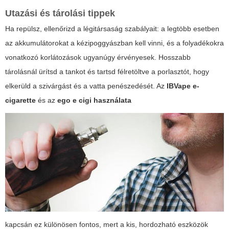
Utazási és tárolási tippek
Ha repülsz, ellenőrizd a légitársaság szabályait: a legtöbb esetben
az akkumulátorokat a kézipoggyászban kell vinni, és a folyadékokra
vonatkozó korlátozások ugyanúgy érvényesek. Hosszabb
tárolásnál ürítsd a tankot és tartsd félretöltve a porlasztót, hogy
elkerüld a szivárgást és a vatta penészedését. Az
IBVape e-
cigarette
és az
ego e cigi használata
kapcsán ez különösen fontos, mert a kis, hordozható eszközök