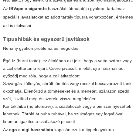
tető alatt, hogy elkerüld a szivárgást és a túlzott nyomásingadozást.
Az
IBVape e-cigarette
használati útmutatója gyakran tartalmaz
speciális javaslatokat az adott tartály típusra vonatkozóan, érdemes
azt is elolvasni.
Típushibák és egyszerű javítások
Néhány gyakori probléma és megoldás:
Égő íz (burnt taste): ez általában azt jelzi, hogy a vatta száraz vagy
a coil élettartama lejárt. Csere javasolt; mielőtt újra használnád,
győződj meg róla, hogy a coil átitatódott.
Szivárgás: túlfolyás, sérült tömítés vagy rosszul becsavarozott tank
okozhatja. Ellenőrizd a tömítéseket és a menetet, szárazon szedd
szét, tisztítsd meg és szereld vissza megfelelően.
Kontakthiba (no atomizer): a csatlakozók vagy a pin szennyezettek
lehetnek. Töröld át puha ruhával, ha szükséges egy fogvájóval
finoman igazítsd a csatlakozó pineset.
Az
ego e cigi használata
kapcsán ezek a tippek gyakran