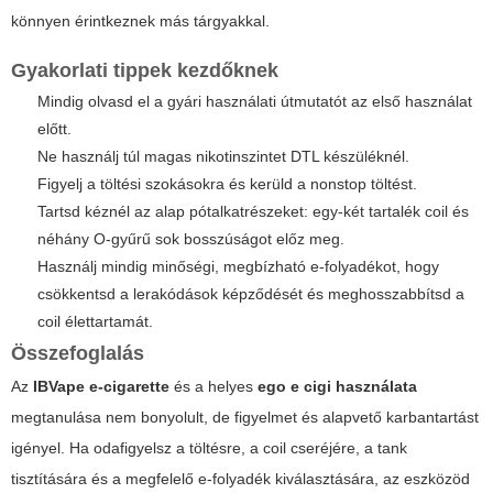
könnyen érintkeznek más tárgyakkal.
Gyakorlati tippek kezdőknek
Mindig olvasd el a gyári használati útmutatót az első használat
előtt.
Ne használj túl magas nikotinszintet DTL készüléknél.
Figyelj a töltési szokásokra és kerüld a nonstop töltést.
Tartsd kéznél az alap pótalkatrészeket: egy-két tartalék coil és
néhány O-gyűrű sok bosszúságot előz meg.
Használj mindig minőségi, megbízható e-folyadékot, hogy
csökkentsd a lerakódások képződését és meghosszabbítsd a
coil élettartamát.
Összefoglalás
Az
IBVape e-cigarette
és a helyes
ego e cigi használata
megtanulása nem bonyolult, de figyelmet és alapvető karbantartást
igényel. Ha odafigyelsz a töltésre, a coil cseréjére, a tank
tisztítására és a megfelelő e-folyadék kiválasztására, az eszközöd