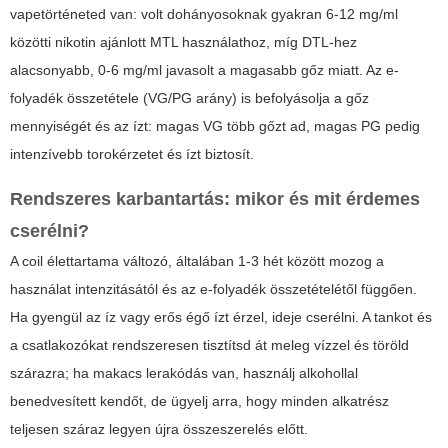
vapetörténeted van: volt dohányosoknak gyakran 6-12 mg/ml
közötti nikotin ajánlott MTL használathoz, míg DTL-hez
alacsonyabb, 0-6 mg/ml javasolt a magasabb gőz miatt. Az e-
folyadék összetétele (VG/PG arány) is befolyásolja a gőz
mennyiségét és az ízt: magas VG több gőzt ad, magas PG pedig
intenzívebb torokérzetet és ízt biztosít.
Rendszeres karbantartás: mikor és mit érdemes
cserélni?
A coil élettartama változó, általában 1-3 hét között mozog a
használat intenzitásától és az e-folyadék összetételétől függően.
Ha gyengül az íz vagy erős égő ízt érzel, ideje cserélni. A tankot és
a csatlakozókat rendszeresen tisztítsd át meleg vízzel és töröld
szárazra; ha makacs lerakódás van, használj alkohollal
benedvesített kendőt, de ügyelj arra, hogy minden alkatrész
teljesen száraz legyen újra összeszerelés előtt.