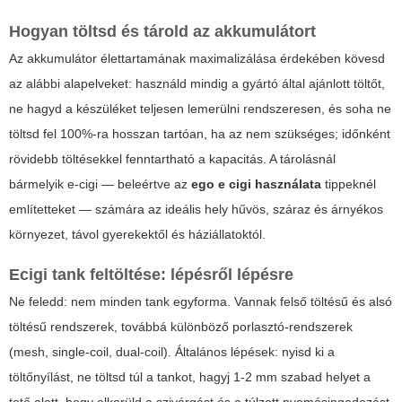
Hogyan töltsd és tárold az akkumulátort
Az akkumulátor élettartamának maximalizálása érdekében kövesd
az alábbi alapelveket: használd mindig a gyártó által ajánlott töltőt,
ne hagyd a készüléket teljesen lemerülni rendszeresen, és soha ne
töltsd fel 100%-ra hosszan tartóan, ha az nem szükséges; időnként
rövidebb töltésekkel fenntartható a kapacitás. A tárolásnál
bármelyik e-cigi — beleértve az
ego e cigi használata
tippeknél
említetteket — számára az ideális hely hűvös, száraz és árnyékos
környezet, távol gyerekektől és háziállatoktól.
Ecigi tank feltöltése: lépésről lépésre
Ne feledd: nem minden tank egyforma. Vannak felső töltésű és alsó
töltésű rendszerek, továbbá különböző porlasztó-rendszerek
(mesh, single-coil, dual-coil). Általános lépések: nyisd ki a
töltőnyílást, ne töltsd túl a tankot, hagyj 1-2 mm szabad helyet a