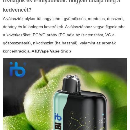
Ízvilágok és e-folyadékok: hogyan találja meg a
kedvencét?
A választék olykor túl nagy lehet: gyümölcsös, mentolos, desszert,
dohány és különleges keverékek. A választáshoz vegye figyelembe
a következőket: PG/VG arány (PG adja az ízintenzitást, VG a
gőzösszetételt), nikotinszint (ha használ), valamint az aromák
koncentrációja. A
IBVape Vape Shop