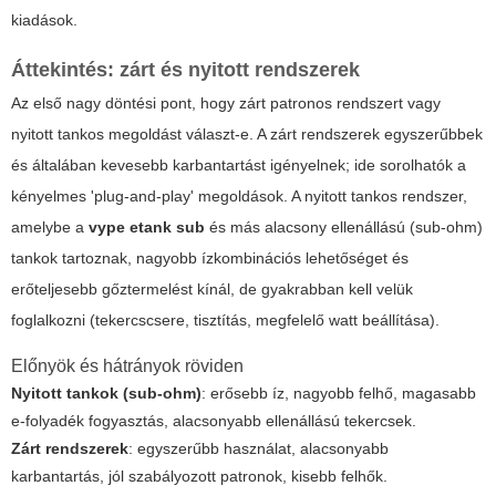
kiadások.
Áttekintés: zárt és nyitott rendszerek
Az első nagy döntési pont, hogy zárt patronos rendszert vagy
nyitott tankos megoldást választ-e. A zárt rendszerek egyszerűbbek
és általában kevesebb karbantartást igényelnek; ide sorolhatók a
kényelmes 'plug-and-play' megoldások. A nyitott tankos rendszer,
amelybe a
vype etank sub
és más alacsony ellenállású (sub-ohm)
tankok tartoznak, nagyobb ízkombinációs lehetőséget és
erőteljesebb gőztermelést kínál, de gyakrabban kell velük
foglalkozni (tekercscsere, tisztítás, megfelelő watt beállítása).
Előnyök és hátrányok röviden
Nyitott tankok (sub-ohm)
: erősebb íz, nagyobb felhő, magasabb
e-folyadék fogyasztás, alacsonyabb ellenállású tekercsek.
Zárt rendszerek
: egyszerűbb használat, alacsonyabb
karbantartás, jól szabályozott patronok, kisebb felhők.