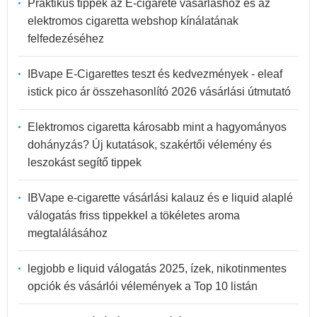
Praktikus tippek az E-cigarete vásárláshoz és az
elektromos cigaretta webshop kínálatának
felfedezéséhez
IBvape E-Cigarettes teszt és kedvezmények - eleaf
istick pico ár összehasonlító 2026 vásárlási útmutató
Elektromos cigaretta károsabb mint a hagyományos
dohányzás? Új kutatások, szakértői vélemény és
leszokást segítő tippek
IBVape e-cigarette vásárlási kalauz és e liquid alaplé
válogatás friss tippekkel a tökéletes aroma
megtalálásához
legjobb e liquid válogatás 2025, ízek, nikotinmentes
opciók és vásárlói vélemények a Top 10 listán