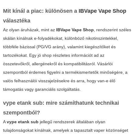
Mit kínál a piac: különösen a
IBVape Vape Shop
választéka
Az olyan áruházak, mint az
IBVape Vape Shop
, rendszerint széles
skálán kínálnak e-folyadékokat, különböző nikotinszintekkel,
többféle bázissal (PG/VG arány), valamint kiegészítőket és
tartozékokat. Egy jó shop részletes információt ad az
összetevőkről, allergénekről és kompatibilitásról. Vásárlói
szempontból érdemes figyelni a termékismertetők minőségére, a
valós felhasználói visszajelzésekre és arra, hogy van-e élő
támogatás vagy garanciális szolgáltatás.
vype etank sub: mire számíthatunk technikai
szempontból?
A
vype etank sub
jellegű rendszerek általában olyan
tulajdonságokat kínálnak, amelyek a tapasztalt vaper közönséget