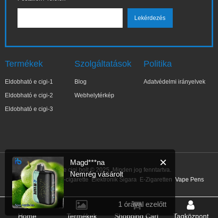
Termékek
Szolgáltatások
Politika
Eldobható e cigi-1
Blog
Adatvédelmi irányelvek
Eldobható e cigi-2
Webhelytérkép
Eldobható e cigi-3
✕
Magd***na
IBVape e cigi bolt © 2025. Minden jog fenntartva.
Nemrég vásárolt
Link:
E-Cigarette
E-cigarette
Elektronik Sigara
E-Zigaretten
Vape Pens
1 órával ezelőtt
Home
Termékek
Shopping Cart
Tagközpont