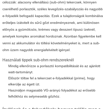
célozzák: alacsony ellenállású (sub-ohm) tekercsek, könnyen
cserélhető porlasztók, széles levegőzés-szabályozás és nagyobb
e-folyadék befogadó kapacitás. Ezek a tulajdonságok kombinálva
erőteljes ízátvitelt és sűrű gőzt eredményeznek, ami különösen
előnyös a gyümölcsös, krémes vagy desszert típusú ízeknél,
amelyek komplex aromákat hordoznak. Azonban figyelembe kell
venni az akkumulátor és töltési követelményeket is, mert a sub-
ohm üzem nagyobb energiafelvételt igényel.
Használati tippek sub-ohm rendszereknél
Mindig ellenőrizze a porlasztó kompatibilitását és az ajánlott
watt-tartományt.
Először töltse fel a tekercset e-folyadékkal (prime), hogy
elkerülje az égett ízt.
Használjon magasabb VG-arányú folyadékot az erősebb
felhőkhöz és selymesebb gőzhöz.