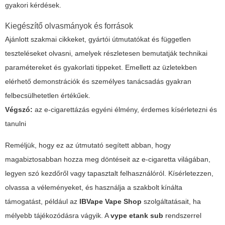
gyakori kérdések.
Kiegészítő olvasmányok és források
Ajánlott szakmai cikkeket, gyártói útmutatókat és független
teszteléseket olvasni, amelyek részletesen bemutatják technikai
paramétereket és gyakorlati tippeket. Emellett az üzletekben
elérhető demonstrációk és személyes tanácsadás gyakran
felbecsülhetetlen értékűek.
Végszó:
az e-cigarettázás egyéni élmény, érdemes kísérletezni és
tanulni
Reméljük, hogy ez az útmutató segített abban, hogy
magabiztosabban hozza meg döntéseit az e-cigaretta világában,
legyen szó kezdőről vagy tapasztalt felhasználóról. Kísérletezzen,
olvassa a véleményeket, és használja a szakbolt kínálta
támogatást, például az
IBVape Vape Shop
szolgáltatásait, ha
mélyebb tájékozódásra vágyik. A
vype etank sub
rendszerrel