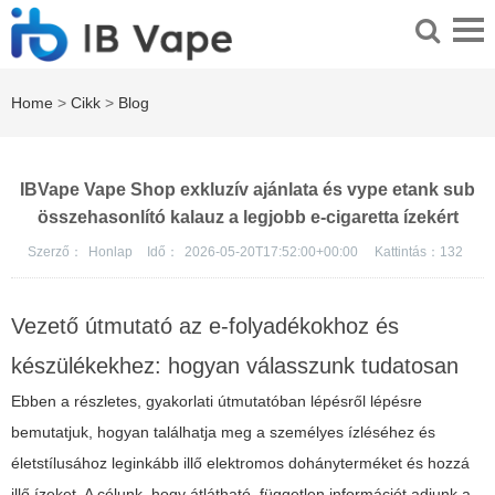
Home
>
Cikk
>
Blog
IBVape Vape Shop exkluzív ajánlata és vype etank sub
összehasonlító kalauz a legjobb e-cigaretta ízekért
Szerző：
Honlap
Idő：
2026-05-20T17:52:00+00:00
Kattintás：
132
Vezető útmutató az e-folyadékokhoz és
készülékekhez: hogyan válasszunk tudatosan
Ebben a részletes, gyakorlati útmutatóban lépésről lépésre
bemutatjuk, hogyan találhatja meg a személyes ízléséhez és
életstílusához leginkább illő elektromos dohányterméket és hozzá
illő ízeket. A célunk, hogy átlátható, független információt adjunk a