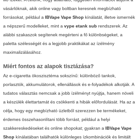
vásárlóknak, akik online vagy boltban keresnek megbízható
forrásokat, például a
IBVape Vape Shop
kínálatát, illetve ismernék
a népszerű modelleket, mint a
vype etank sub
rendszerek. Az
alábbi szakaszok segítenek megérteni a fő különbségeket, a
paletta szélességét és a legjobb praktikákat az ízélmény
maximalizálásához.
Miért fontos az alapok tisztázása?
Az e-cigaretta ökoszisztéma sokszínű: különböző tankok,
porlasztók, akkumulátorok, ellenállások és e-folyadékok alkotják. A
tudatos választás nemcsak a jobb ízélményt nyújtja, hanem növeli
a készülék élettartamát és csökkenti a hibák előfordulását. Ha az a
célja, hogy egy megbízható üzletből szerezzen be termékeket,
érdemes összehasonlítani több forrást, például a helyi
szakkereskedéseket és online shopokat; gyakran a
IBVape Vape
Shop
kínálatában találhatók különleges ízkombinációk és limitált