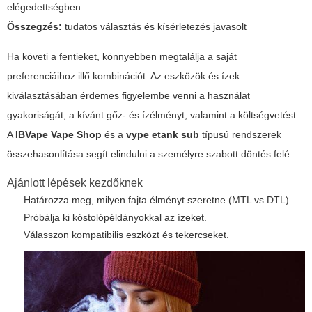
elégedettségben.
Összegzés:
tudatos választás és kísérletezés javasolt
Ha követi a fentieket, könnyebben megtalálja a saját
preferenciáihoz illő kombinációt. Az eszközök és ízek
kiválasztásában érdemes figyelembe venni a használat
gyakoriságát, a kívánt gőz- és ízélményt, valamint a költségvetést.
A
IBVape Vape Shop
és a
vype etank sub
típusú rendszerek
összehasonlítása segít elindulni a személyre szabott döntés felé.
Ajánlott lépések kezdőknek
Határozza meg, milyen fajta élményt szeretne (MTL vs DTL).
Próbálja ki kóstolópéldányokkal az ízeket.
Válasszon kompatibilis eszközt és tekercseket.