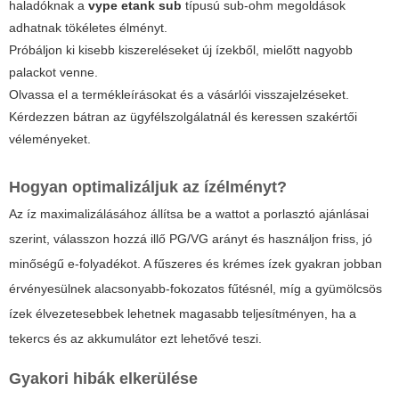
haladóknak a
vype etank sub
típusú sub-ohm megoldások
adhatnak tökéletes élményt.
Próbáljon ki kisebb kiszereléseket új ízekből, mielőtt nagyobb
palackot venne.
Olvassa el a termékleírásokat és a vásárlói visszajelzéseket.
Kérdezzen bátran az ügyfélszolgálatnál és keressen szakértői
véleményeket.
Hogyan optimalizáljuk az ízélményt?
Az íz maximalizálásához állítsa be a wattot a porlasztó ajánlásai
szerint, válasszon hozzá illő PG/VG arányt és használjon friss, jó
minőségű e-folyadékot. A fűszeres és krémes ízek gyakran jobban
érvényesülnek alacsonyabb-fokozatos fűtésnél, míg a gyümölcsös
ízek élvezetesebbek lehetnek magasabb teljesítményen, ha a
tekercs és az akkumulátor ezt lehetővé teszi.
Gyakori hibák elkerülése