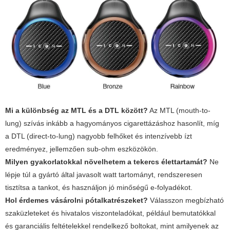
Mi a különbség az MTL és a DTL között?
Az MTL (mouth-to-
lung) szívás inkább a hagyományos cigarettázáshoz hasonlít, míg
a DTL (direct-to-lung) nagyobb felhőket és intenzívebb ízt
eredményez, jellemzően sub-ohm eszközökön.
Milyen gyakorlatokkal növelhetem a tekercs élettartamát?
Ne
lépje túl a gyártó által javasolt watt tartományt, rendszeresen
tisztítsa a tankot, és használjon jó minőségű e-folyadékot.
Hol érdemes vásárolni pótalkatrészeket?
Válasszon megbízható
szaküzleteket és hivatalos viszonteladókat, például bemutatókkal
és garanciális feltételekkel rendelkező boltokat, mint amilyenek az