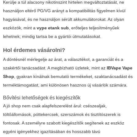
Kerülje a túl alacsony nikotinszint hirtelen megváltoztatását, ne
használjon eltérő PG/VG arányt a kompatibilitás figyelmen kívül
hagyásával, és ne használjon sérült akkumulátorokat. Az olyan
eszközök, mint a
vype etank sub
, erőteljes teljesítményűek
lehetnek; mindig tartsa be a gyártói útmutatásokat.
Hol érdemes vásárolni?
A döntésnél mérlegelje az árat, a választékot, a garanciát és a
szakértői tanácsadást. A megbízható üzletek, mint az
IBVape Vape
Shop
, gyakran kínálnak bemutató termékeket, szaktanácsadást és
terméktámogatást, ami különösen hasznos új vásárlók számára.
Bővítési lehetőségek és kiegészítők
A jó shop nem csak alapfelszerelést árul: csészealjak,
töltőállomások, póttekercsek, szerszámok és tisztítószerek is
fontosak. A személyre szabott kiegészítők segítenek az eszköz
egyéni igényekhez igazításában és hosszabb távú