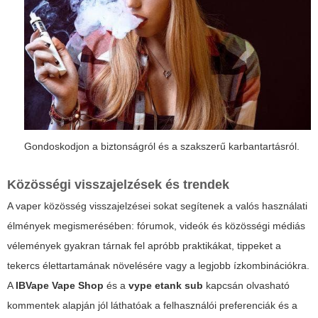
Gondoskodjon a biztonságról és a szakszerű karbantartásról.
Közösségi visszajelzések és trendek
A vaper közösség visszajelzései sokat segítenek a valós használati
élmények megismerésében: fórumok, videók és közösségi médiás
vélemények gyakran tárnak fel apróbb praktikákat, tippeket a
tekercs élettartamának növelésére vagy a legjobb ízkombinációkra.
A
IBVape Vape Shop
és a
vype etank sub
kapcsán olvasható
kommentek alapján jól láthatóak a felhasználói preferenciák és a