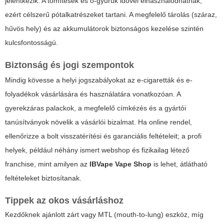
jelentkezik. A tömítések és o-gyűrűk idővel elhasználódhatnak,
ezért célszerű pótalkatrészeket tartani. A megfelelő tárolás (száraz,
hűvös hely) és az akkumulátorok biztonságos kezelése szintén
kulcsfontosságú.
Biztonság és jogi szempontok
Mindig kövesse a helyi jogszabályokat az e-cigaretták és e-
folyadékok vásárlására és használatára vonatkozóan. A
gyerekzáras palackok, a megfelelő címkézés és a gyártói
tanúsítványok növelik a vásárlói bizalmat. Ha online rendel,
ellenőrizze a bolt visszatérítési és garanciális feltételeit; a profi
helyek, például néhány ismert webshop és fizikailag létező
franchise, mint amilyen az
IBVape Vape Shop
is lehet, átlátható
feltételeket biztosítanak.
Tippek az okos vásárláshoz
Kezdőknek ajánlott zárt vagy MTL (mouth-to-lung) eszköz, míg