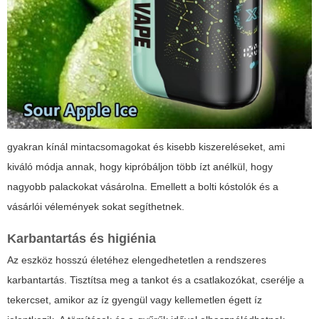
gyakran kínál mintacsomagokat és kisebb kiszereléseket, ami
kiváló módja annak, hogy kipróbáljon több ízt anélkül, hogy
nagyobb palackokat vásárolna. Emellett a bolti kóstolók és a
vásárlói vélemények sokat segíthetnek.
Karbantartás és higiénia
Az eszköz hosszú életéhez elengedhetetlen a rendszeres
karbantartás. Tisztítsa meg a tankot és a csatlakozókat, cserélje a
tekercset, amikor az íz gyengül vagy kellemetlen égett íz