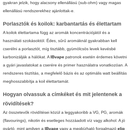
gyakran jelzik, hogy alacsony ellenállású (sub-ohm) vagy magas
ellenállású rendszerekhez ajánlottak-e.
Porlasztók és koilok: karbantartás és élettartam
A koilok élettartama függ az aromák koncentrációjától és a
használati szokásoktól. Édes, sűrű aromáknál gyakrabban kell
cserélni a porlasztót, míg tisztább, gyümölcsös levek kevésbé
karbonizálják a hálókat. A
IBvape
patronok esetén érdemes követni
a gyári javaslatokat a cserére és primer használatra vonatkozóan. A
rendszeres tisztítás, a megfelelő bázis és az optimális watt beállítás
meghosszabbítja a koil élettartamát.
Hogyan olvassuk a címkéket és mit jelentenek a
rövidítések?
Az összetevők rövidítései közül a leggyakoribb a VG, PG, aromák
(flavourings), nikotin és esetleges hozzáadott víz vagy alkohol. A jó
gyártó, mint amilyen a
IBvape
vagy a megbízható forgalmazó
eliq