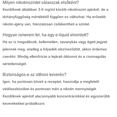
Milyen nikotinszintet válasszak elsőként?
Kezdőknek általában 3-6 mg/ml közötti nikotinszint ajánlott, de a
dohányfüggőség mértékétől függően ez változhat. Ha erősebb
nikotin-igény van, fokozatosan csökkentheti a szintet.
Hogyan ismerem fel, ha egy e-liquid elromlott?
Ha az íz megváltozik, kellemetlen, savanykás vagy égett jegyek
jelennek meg, esetleg a folyadék elszíneződött, akkor érdemes
cserélni. Mindig ellenőrizze a lejárati dátumot és a csomagolás
sértetlenségét.
Biztonságos-e az otthoni keverés?
Igen, ha pontosan követi a receptet, használja a megfelelő
védőeszközöket és pontosan méri a nikotin mennyiségét.
Kezdőknek ajánlott alacsonyabb koncentrációkkal és egyszerűbb
keverékekkel próbálkozni.