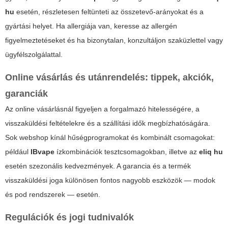
hu
esetén, részletesen feltünteti az összetevő-arányokat és a
gyártási helyet. Ha allergiája van, keresse az allergén
figyelmeztetéseket és ha bizonytalan, konzultáljon szaküzlettel vagy
ügyfélszolgálattal.
Online vásárlás és utánrendelés: tippek, akciók,
garanciák
Az online vásárlásnál figyeljen a forgalmazó hitelességére, a
visszaküldési feltételekre és a szállítási idők megbízhatóságára.
Sok webshop kínál hűségprogramokat és kombinált csomagokat:
például
IBvape
ízkombinációk tesztcsomagokban, illetve az
eliq hu
esetén szezonális kedvezmények. A garancia és a termék
visszaküldési joga különösen fontos nagyobb eszközök — modok
és pod rendszerek — esetén.
Regulációk és jogi tudnivalók