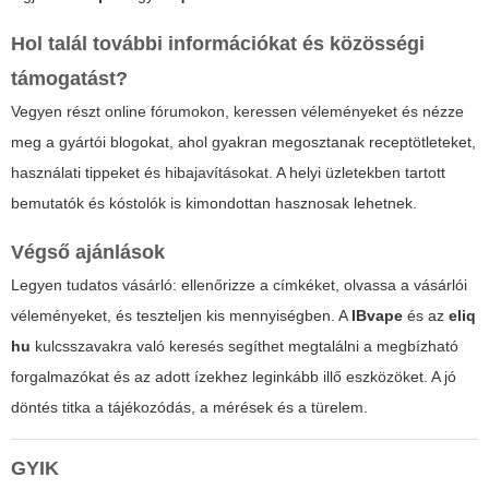
Hol talál további információkat és közösségi
támogatást?
Vegyen részt online fórumokon, keressen véleményeket és nézze
meg a gyártói blogokat, ahol gyakran megosztanak receptötleteket,
használati tippeket és hibajavításokat. A helyi üzletekben tartott
bemutatók és kóstolók is kimondottan hasznosak lehetnek.
Végső ajánlások
Legyen tudatos vásárló: ellenőrizze a címkéket, olvassa a vásárlói
véleményeket, és teszteljen kis mennyiségben. A
IBvape
és az
eliq
hu
kulcsszavakra való keresés segíthet megtalálni a megbízható
forgalmazókat és az adott ízekhez leginkább illő eszközöket. A jó
döntés titka a tájékozódás, a mérések és a türelem.
GYIK