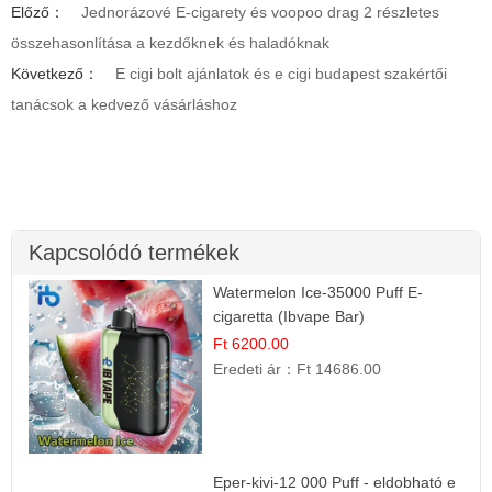
Előző：
Jednorázové E-cigarety és voopoo drag 2 részletes
összehasonlítása a kezdőknek és haladóknak
Következő：
E cigi bolt ajánlatok és e cigi budapest szakértői
tanácsok a kedvező vásárláshoz
Kapcsolódó termékek
Watermelon Ice-35000 Puff E-
cigaretta (Ibvape Bar)
Ft 6200.00
Eredeti ár：
Ft 14686.00
Eper-kivi-12 000 Puff - eldobható e