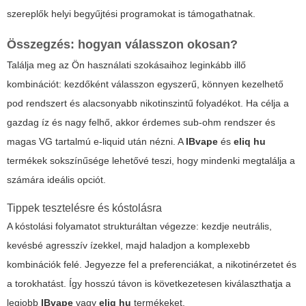
szereplők helyi begyűjtési programokat is támogathatnak.
Összegzés: hogyan válasszon okosan?
Találja meg az Ön használati szokásaihoz leginkább illő
kombinációt: kezdőként válasszon egyszerű, könnyen kezelhető
pod rendszert és alacsonyabb nikotinszintű folyadékot. Ha célja a
gazdag íz és nagy felhő, akkor érdemes sub-ohm rendszer és
magas VG tartalmú e-liquid után nézni. A
IBvape
és
eliq hu
termékek sokszínűsége lehetővé teszi, hogy mindenki megtalálja a
számára ideális opciót.
Tippek tesztelésre és kóstolásra
A kóstolási folyamatot strukturáltan végezze: kezdje neutrális,
kevésbé agresszív ízekkel, majd haladjon a komplexebb
kombinációk felé. Jegyezze fel a preferenciákat, a nikotinérzetet és
a torokhatást. Így hosszú távon is következetesen kiválaszthatja a
legjobb
IBvape
vagy
eliq hu
termékeket.