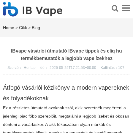
Home
>
Cikk
>
Blog
IBvape vásárlói útmutató IBvape tippek és eliq hu
termékbemutatók a legjobb vape ízekhez
Szerző：
Honlap
Idő：
2026-05-25T17:21:53+00:00
Kattintás：
107
Átfogó vásárlói kézikönyv a modern vapereknek
és folyadékoknak
Ez a részletes útmutató azoknak szól, akik szeretnék megérteni a
jelenlegi piac főbb szereplőit, megtalálni a legjobb ízeket és okosan
dönteni a vásárláskor. A cikk fókuszában olyan márkák és
termékcsoportok állnak, amelyek a tapasztalt és kezdő vaperek