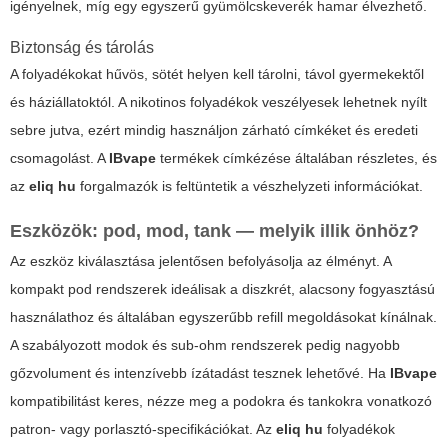
igényelnek, míg egy egyszerű gyümölcskeverék hamar élvezhető.
Biztonság és tárolás
A folyadékokat hűvös, sötét helyen kell tárolni, távol gyermekektől
és háziállatoktól. A nikotinos folyadékok veszélyesek lehetnek nyílt
sebre jutva, ezért mindig használjon zárható címkéket és eredeti
csomagolást. A
IBvape
termékek címkézése általában részletes, és
az
eliq hu
forgalmazók is feltüntetik a vészhelyzeti információkat.
Eszközök: pod, mod, tank — melyik illik önhöz?
Az eszköz kiválasztása jelentősen befolyásolja az élményt. A
kompakt pod rendszerek ideálisak a diszkrét, alacsony fogyasztású
használathoz és általában egyszerűbb refill megoldásokat kínálnak.
A szabályozott modok és sub-ohm rendszerek pedig nagyobb
gőzvolument és intenzívebb ízátadást tesznek lehetővé. Ha
IBvape
kompatibilitást keres, nézze meg a podokra és tankokra vonatkozó
patron- vagy porlasztó-specifikációkat. Az
eliq hu
folyadékok