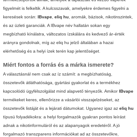
figyelmét is felkeltik. A kulcsszavak, amelyekre érdemes figyelni a
keresések során:
IBvape
,
eliq hu
, aromák, bázisok, nikotinszintek,
és az üzleti garanciák. A
IBvape
név hallatán sokan egy
megbízható kínálatra, változatos ízskálára és kedvező ár-érték
arányra gondolnak, míg az
eliq hu
jelző általában a hazai
elérhetőség és a helyi ízek terén kap jelentőséget.
Miért fontos a forrás és a márka ismerete?
A választásnál nem csak az íz számít: a megbízhatóság,
összetevők átláthatósága, gyártási gyakorlat és a termékhez
kapcsolódó ügyfélszolgálat mind alapvető tényezők. Amikor
IBvape
termékeket keres, ellenőrizze a vásárlói visszajelzéseket, az
összetevők listáját és a lejárati dátumokat. Ugyanez igaz az
eliq hu
típusú folyadékokra: a helyi forgalmazók gyakran pontos leírást
adnak a nikotinformuláról és az alapanyagok eredetéről. A jó
forgalmazó transzparens információkat ad az összetevőkre,