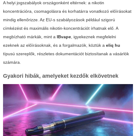
A helyi jogszabályok országonként eltérnek: a nikotin
koncentrációra, csomagolásra és korhatárra vonatkozó előírásokat
mindig ellenőrizze. Az EU-s szabályozások például szigorú
címkézést és maximális nikotin-koncentrációt írhatnak elő. A
megbízható márkák, mint a
IBvape
, igyekeznek megfelelni
ezeknek az előírásoknak, és a forgalmazók, köztük a
eliq hu
típusú szereplők, részletes dokumentációt biztosítanak a vásárlók
számára.
Gyakori hibák, amelyeket kezdők elkövetnek