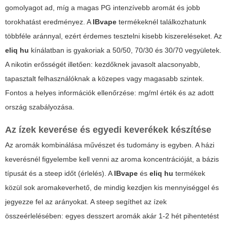
gomolyagot ad, míg a magas PG intenzívebb aromát és jobb
torokhatást eredményez. A
IBvape
termékeknél találkozhatunk
többféle aránnyal, ezért érdemes tesztelni kisebb kiszereléseket. Az
eliq hu
kínálatban is gyakoriak a 50/50, 70/30 és 30/70 vegyületek.
A nikotin erősségét illetően: kezdőknek javasolt alacsonyabb,
tapasztalt felhasználóknak a közepes vagy magasabb szintek.
Fontos a helyes információk ellenőrzése: mg/ml érték és az adott
ország szabályozása.
Az ízek keverése és egyedi keverékek készítése
Az aromák kombinálása művészet és tudomány is egyben. A házi
keverésnél figyelembe kell venni az aroma koncentrációját, a bázis
típusát és a steep időt (érlelés). A
IBvape
és
eliq hu
termékek
közül sok aromakeverhető, de mindig kezdjen kis mennyiséggel és
jegyezze fel az arányokat. A steep segíthet az ízek
összeérlelésében: egyes desszert aromák akár 1-2 hét pihentetést