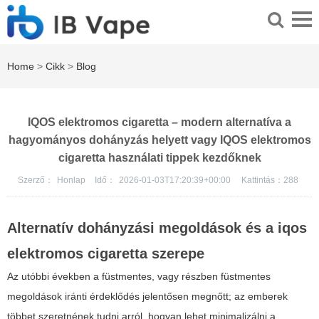
Home
>
Cikk
>
Blog
IQOS elektromos cigaretta – modern alternatíva a
hagyományos dohányzás helyett vagy IQOS elektromos
cigaretta használati tippek kezdőknek
Szerző：
Honlap
Idő：
2026-01-03T17:20:39+00:00
Kattintás：
288
Alternatív dohányzási megoldások és a
iqos
elektromos cigaretta
szerepe
Az utóbbi években a füstmentes, vagy részben füstmentes
megoldások iránti érdeklődés jelentősen megnőtt; az emberek
többet szeretnének tudni arról, hogyan lehet minimalizálni a