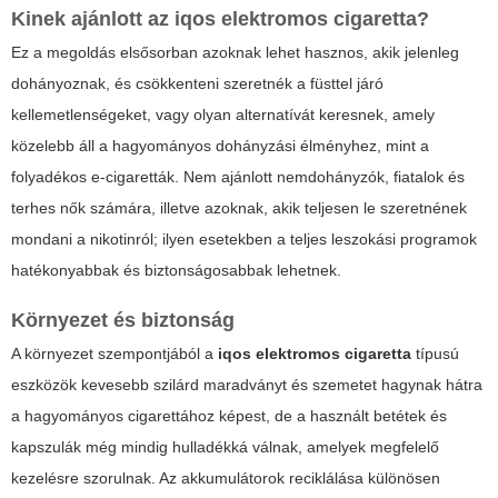
Kinek ajánlott az
iqos elektromos cigaretta
?
Ez a megoldás elsősorban azoknak lehet hasznos, akik jelenleg
dohányoznak, és csökkenteni szeretnék a füsttel járó
kellemetlenségeket, vagy olyan alternatívát keresnek, amely
közelebb áll a hagyományos dohányzási élményhez, mint a
folyadékos e-cigaretták. Nem ajánlott nemdohányzók, fiatalok és
terhes nők számára, illetve azoknak, akik teljesen le szeretnének
mondani a nikotinról; ilyen esetekben a teljes leszokási programok
hatékonyabbak és biztonságosabbak lehetnek.
Környezet és biztonság
A környezet szempontjából a
iqos elektromos cigaretta
típusú
eszközök kevesebb szilárd maradványt és szemetet hagynak hátra
a hagyományos cigarettához képest, de a használt betétek és
kapszulák még mindig hulladékká válnak, amelyek megfelelő
kezelésre szorulnak. Az akkumulátorok reciklálása különösen