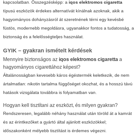
kapcsolatban. Összegzésképp: a
iqos elektromos cigaretta
típusú eszközök érdekes alternatívát kínálnak azoknak, akik a
hagyományos dohányzásról át szeretnének térni egy kevésbé
füstös, modernebb megoldásra, ugyanakkor fontos a tudatosság, a
biztonság és a felelősségteljes használat.
GYIK – gyakran ismételt kérdések
Mennyire biztonságos az
iqos elektromos cigaretta
a
hagyományos cigarettához képest?
Általánosságban kevesebb káros égéstermék keletkezik, de nem
ártalmatlan: nikotin tartalma függőséget okozhat, és a hosszú távú
hatások vizsgálata továbbra is folyamatban van.
Hogyan kell tisztítani az eszközt, és milyen gyakran?
Rendszeresen, legalább néhány használat után töröld át a kamrát
és az érintkezőket a gyártó által ajánlott eszközökkel;
időszakonként mélyebb tisztítást is érdemes végezni.