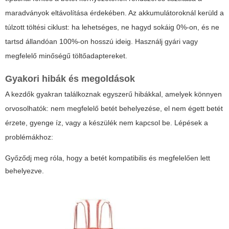
maradványok eltávolítása érdekében. Az akkumulátoroknál kerüld a
túlzott töltési ciklust: ha lehetséges, ne hagyd sokáig 0%-on, és ne
tartsd állandóan 100%-on hosszú ideig. Használj gyári vagy
megfelelő minőségű töltőadaptereket.
Gyakori hibák és megoldások
A kezdők gyakran találkoznak egyszerű hibákkal, amelyek könnyen
orvosolhatók: nem megfelelő betét behelyezése, el nem égett betét
érzete, gyenge íz, vagy a készülék nem kapcsol be. Lépések a
problémákhoz:
Győződj meg róla, hogy a betét kompatibilis és megfelelően lett
behelyezve.