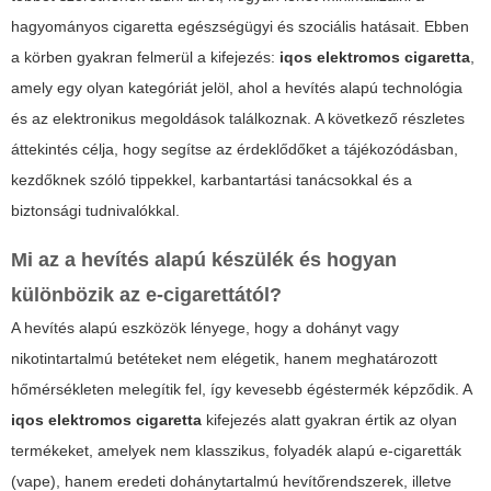
hagyományos cigaretta egészségügyi és szociális hatásait. Ebben
a körben gyakran felmerül a kifejezés:
iqos elektromos cigaretta
,
amely egy olyan kategóriát jelöl, ahol a hevítés alapú technológia
és az elektronikus megoldások találkoznak. A következő részletes
áttekintés célja, hogy segítse az érdeklődőket a tájékozódásban,
kezdőknek szóló tippekkel, karbantartási tanácsokkal és a
biztonsági tudnivalókkal.
Mi az a hevítés alapú készülék és hogyan
különbözik az e-cigarettától?
A hevítés alapú eszközök lényege, hogy a dohányt vagy
nikotintartalmú betéteket nem elégetik, hanem meghatározott
hőmérsékleten melegítik fel, így kevesebb égéstermék képződik. A
iqos elektromos cigaretta
kifejezés alatt gyakran értik az olyan
termékeket, amelyek nem klasszikus, folyadék alapú e-cigaretták
(vape), hanem eredeti dohánytartalmú hevítőrendszerek, illetve