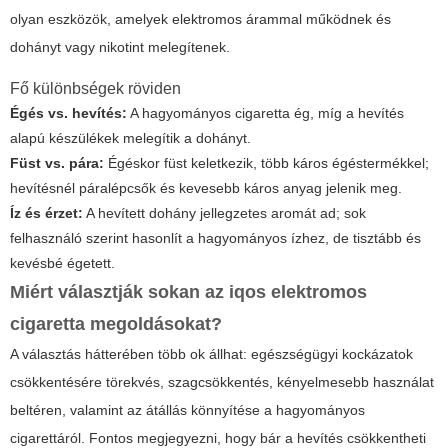
olyan eszközök, amelyek elektromos árammal működnek és
dohányt vagy nikotint melegítenek.
Fő különbségek röviden
Égés vs. hevítés:
A hagyományos cigaretta ég, míg a hevítés
alapú készülékek melegítik a dohányt.
Füst vs. pára:
Égéskor füst keletkezik, több káros égéstermékkel;
hevítésnél páralépcsők és kevesebb káros anyag jelenik meg.
Íz és érzet:
A hevített dohány jellegzetes aromát ad; sok
felhasználó szerint hasonlít a hagyományos ízhez, de tisztább és
kevésbé égetett.
Miért választják sokan az
iqos elektromos
cigaretta
megoldásokat?
A választás hátterében több ok állhat: egészségügyi kockázatok
csökkentésére törekvés, szagcsökkentés, kényelmesebb használat
beltéren, valamint az átállás könnyítése a hagyományos
cigarettáról. Fontos megjegyezni, hogy bár a hevítés csökkentheti