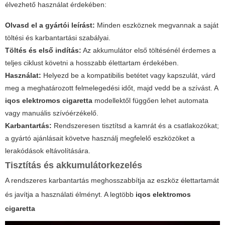
élvezhető használat érdekében:
Olvasd el a gyártói leírást:
Minden eszköznek megvannak a saját
töltési és karbantartási szabályai.
Töltés és első indítás:
Az akkumulátor első töltésénél érdemes a
teljes ciklust követni a hosszabb élettartam érdekében.
Használat:
Helyezd be a kompatibilis betétet vagy kapszulát, várd
meg a meghatározott felmelegedési időt, majd vedd be a szívást. A
iqos elektromos cigaretta
modellektől függően lehet automata
vagy manuális szívóérzékelő.
Karbantartás:
Rendszeresen tisztítsd a kamrát és a csatlakozókat;
a gyártó ajánlásait követve használj megfelelő eszközöket a
lerakódások eltávolítására.
Tisztítás és akkumulátorkezelés
A rendszeres karbantartás meghosszabbítja az eszköz élettartamát
és javítja a használati élményt. A legtöbb
iqos elektromos
cigaretta