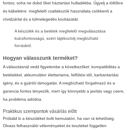
fontos; soha ne dobd őket háztartási hulladékba. Ügyelj a töltőkre
és kábelekre: megfelelő csatlakozók használata csökkenti a
rövidzárlat és a túlmelegedés kockázatát.
A készülék és a betétek megfelelő megválasztása
kulcsfontosságú, ezért tájékozódj megbízható
forrásból.
Hogyan válasszunk terméket?
A választásnál vedd figyelembe a következőket: kompatibilitás a
betétekkel, akkumulátor élettartama, felfűtési idő, karbantartási
igény, és a gyártói támogatás. A megbízható forgalmazó és a
garancia fontos tényezők, mert így könnyebb a javítás vagy csere,
ha probléma adódna.
Praktikus szempontok vásárlás előtt
Próbáld ki a készüléket bolti bemutatón, ha van rá lehetőség.
Olvass felhasználói véleményeket és teszteket független