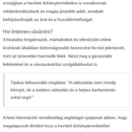
országban a hevített dohánytermékekre is vonatkoznak
reklámkorlátozások és magas jövedéki adók, amelyek
befolyásolhatják az árat és a hozzáférhetőséget.
Hol érdemes vásárolni?
A hivatalos forgalmazók, márkaboltok és ellenőrzött online
áruházak általában biztonságosabb beszerzési forrást jelentenek,
mint az ismeretlen harmadik felek. Nézd meg a garanciális
feltételeket és a visszavásárlási szolgáltatásokat is.
Tipikus felhasználói meglátás: "A változtatás nem mindig
könnyű, de a tudatos választás és a helyes karbantartás
sokat segít."
A fenti információk remélhetőleg segítséget nyújtanak abban, hogy
megalapozott döntést hozz a hevített dohánytermékekkel