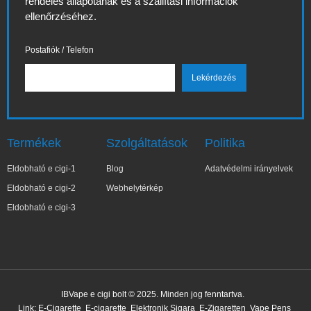
rendelés állapotának és a szállítási információk
ellenőrzéséhez.
Postafiók / Telefon
Termékek
Szolgáltatások
Politika
Eldobható e cigi-1
Blog
Adatvédelmi irányelvek
Eldobható e cigi-2
Webhelytérkép
Eldobható e cigi-3
✕
Ter***a
IBVape e cigi bolt © 2025. Minden jog fenntartva.
Nemrég vásárolt
Link:
E-Cigarette
E-cigarette
Elektronik Sigara
E-Zigaretten
Vape Pens