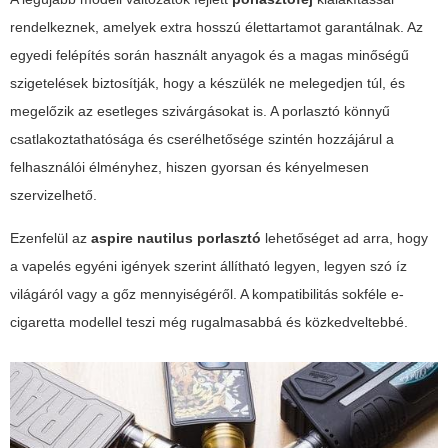
rendelkeznek, amelyek extra hosszú élettartamot garantálnak. Az
egyedi felépítés során használt anyagok és a magas minőségű
szigetelések biztosítják, hogy a készülék ne melegedjen túl, és
megelőzik az esetleges szivárgásokat is. A porlasztó könnyű
csatlakoztathatósága és cserélhetősége szintén hozzájárul a
felhasználói élményhez, hiszen gyorsan és kényelmesen
szervizelhető.
Ezenfelül az
aspire nautilus porlasztó
lehetőséget ad arra, hogy
a vapelés egyéni igények szerint állítható legyen, legyen szó íz
világáról vagy a gőz mennyiségéről. A kompatibilitás sokféle e-
cigaretta modellel teszi még rugalmasabbá és közkedveltebbé.