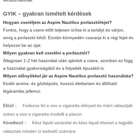
GYIK – gyakran ismételt kérdések
Hogyan cseréljem az Aspire Nautilus porlasztófejet?
Fontos, hogy a csere előtt teljesen ürítse ki a tartályt és várjon,
amíg a porlasztó kihűl. Ezután könnyedén csavarja ki a régi fejet és
helyezze be az újat.
Milyen gyakran kell cserélni a porlasztót?
Átlagosan 1-2 hét használat után ajánlott a csere, azonban ez függ
a használat gyakoriságától és a folyadék típusától is.
Milyen előnyökkel jár az Aspire Nautilus porlasztó használata?
Kiváló aroma- és gőzképzés, hosszú élettartam és állítható
légáramlás jellemzi.
Előző：
Fedezze fel a vivo e cigaretta előnyeit és miért választják
sokan a vivo e cigaretta modellt a piacon
Következő：
Kész liquid varázslat és kész liquid élvezet a legjobb
választás minden íz kedvelő számára