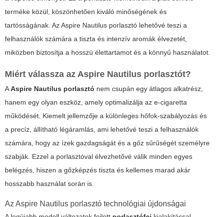
terméke közül, köszönhetően kiváló minőségének és
tartósságának. Az Aspire Nautilus porlasztó lehetővé teszi a
felhasználók számára a tiszta és intenzív aromák élvezetét,
miközben biztosítja a hosszú élettartamot és a könnyű használatot.
Miért válassza az Aspire Nautilus porlasztót?
A
Aspire Nautilus porlasztó
nem csupán egy átlagos alkatrész,
hanem egy olyan eszköz, amely optimalizálja az e-cigaretta
működését. Kiemelt jellemzője a különleges hőfok-szabályozás és
a precíz, állítható légáramlás, ami lehetővé teszi a felhasználók
számára, hogy az ízek gazdagságát és a gőz sűrűségét személyre
szabják. Ezzel a porlasztóval élvezhetővé válik minden egyes
belégzés, hiszen a
gőzképzés
tiszta és kellemes marad akár
hosszabb használat során is.
Az Aspire Nautilus porlasztó technológiai újdonságai
A legújabb modell változatok fejlett
porlasztófej
kialakítással