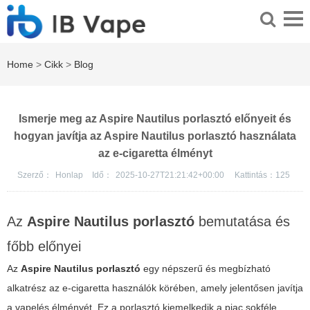
Home
>
Cikk
>
Blog
Ismerje meg az Aspire Nautilus porlasztó előnyeit és
hogyan javítja az Aspire Nautilus porlasztó használata
az e-cigaretta élményt
Szerző：
Honlap
Idő：
2025-10-27T21:21:42+00:00
Kattintás：
125
Az
Aspire Nautilus porlasztó
bemutatása és
főbb előnyei
Az
Aspire Nautilus porlasztó
egy népszerű és megbízható
alkatrész az e-cigaretta használók körében, amely jelentősen javítja
a vapelés élményét. Ez a porlasztó kiemelkedik a piac sokféle