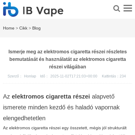
Home
>
Cikk
>
Blog
Ismerje meg az elektromos cigaretta részei részletes
bemutatását és használatát az elektromos cigaretta
részei világában
Szerző：
Honlap
Idő：
2025-11-02T17:21:03+00:00
Kattintás：
234
Az
elektromos cigaretta részei
alapvető
ismerete minden kezdő és haladó vapornak
elengedhetetlen
Az
elektromos cigaretta részei
egy összetett, mégis jól strukturált