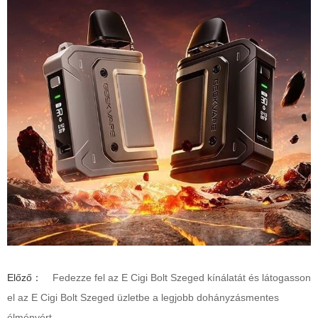
Előző：
Fedezze fel az E Cigi Bolt Szeged kínálatát és látogasson
el az E Cigi Bolt Szeged üzletbe a legjobb dohányzásmentes
élményért