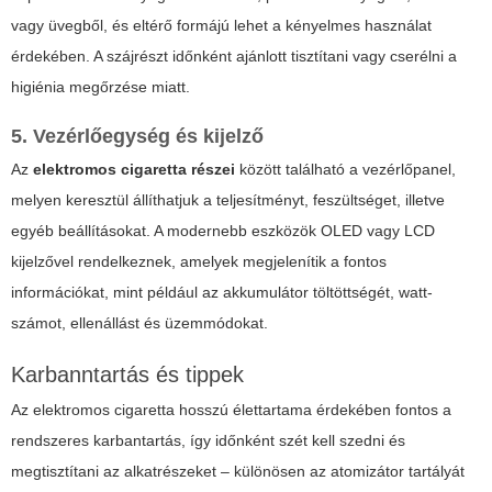
vagy üvegből, és eltérő formájú lehet a kényelmes használat
érdekében. A szájrészt időnként ajánlott tisztítani vagy cserélni a
higiénia megőrzése miatt.
5. Vezérlőegység és kijelző
Az
elektromos cigaretta részei
között található a vezérlőpanel,
melyen keresztül állíthatjuk a teljesítményt, feszültséget, illetve
egyéb beállításokat. A modernebb eszközök OLED vagy LCD
kijelzővel rendelkeznek, amelyek megjelenítik a fontos
információkat, mint például az akkumulátor töltöttségét, watt-
számot, ellenállást és üzemmódokat.
Karbanntartás és tippek
Az elektromos cigaretta hosszú élettartama érdekében fontos a
rendszeres karbantartás, így időnként szét kell szedni és
megtisztítani az alkatrészeket – különösen az atomizátor tartályát