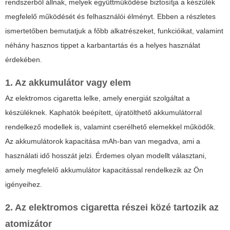
rendszerből állnak, melyek együttműködése biztosítja a készülék
megfelelő működését és felhasználói élményt. Ebben a részletes
ismertetőben bemutatjuk a főbb alkatrészeket, funkcióikat, valamint
néhány hasznos tippet a karbantartás és a helyes használat
érdekében.
1. Az akkumulátor vagy elem
Az elektromos cigaretta lelke, amely energiát szolgáltat a
készüléknek. Kaphatók beépített, újratölthető akkumulátorral
rendelkező modellek is, valamint cserélhető elemekkel működők.
Az akkumulátorok kapacitása mAh-ban van megadva, ami a
használati idő hosszát jelzi. Érdemes olyan modellt választani,
amely megfelelő akkumulátor kapacitással rendelkezik az Ön
igényeihez.
2. Az
elektromos cigaretta részei
közé tartozik az
atomizátor