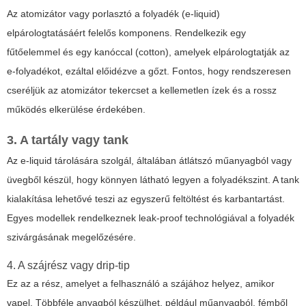
Az atomizátor vagy porlasztó a folyadék (e-liquid)
elpárologtatásáért felelős komponens. Rendelkezik egy
fűtőelemmel és egy kanóccal (cotton), amelyek elpárologtatják az
e-folyadékot, ezáltal előidézve a gőzt. Fontos, hogy rendszeresen
cseréljük az atomizátor tekercset a kellemetlen ízek és a rossz
működés elkerülése érdekében.
3. A tartály vagy tank
Az e-liquid tárolására szolgál, általában átlátszó műanyagból vagy
üvegből készül, hogy könnyen látható legyen a folyadékszint. A tank
kialakítása lehetővé teszi az egyszerű feltöltést és karbantartást.
Egyes modellek rendelkeznek leak-proof technológiával a folyadék
szivárgásának megelőzésére.
4. A szájrész vagy drip-tip
Ez az a rész, amelyet a felhasználó a szájához helyez, amikor
vapel. Többféle anyagból készülhet, például műanyagból, fémből