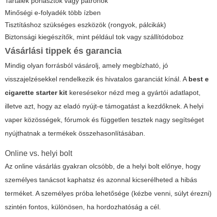
Tartalék porlasztók vagy patronok
Minőségi e-folyadék több ízben
Tisztításhoz szükséges eszközök (rongyok, pálcikák)
Biztonsági kiegészítők, mint például tok vagy szállítódoboz
Vásárlási tippek és garancia
Mindig olyan forrásból vásárolj, amely megbízható, jó
visszajelzésekkel rendelkezik és hivatalos garanciát kínál. A
best e
cigarette starter kit
keresésekor nézd meg a gyártói adatlapot,
illetve azt, hogy az eladó nyújt-e támogatást a kezdőknek. A helyi
vaper közösségek, fórumok és független tesztek nagy segítséget
nyújthatnak a termékek összehasonlításában.
Online vs. helyi bolt
Az online vásárlás gyakran olcsóbb, de a helyi bolt előnye, hogy
személyes tanácsot kaphatsz és azonnal kicserélheted a hibás
terméket. A személyes próba lehetősége (kézbe venni, súlyt érezni)
szintén fontos, különösen, ha hordozhatóság a cél.