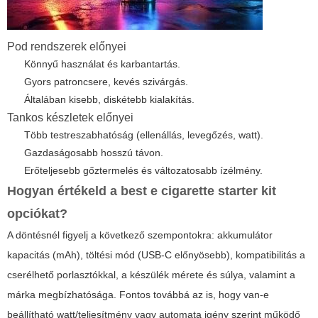
Pod rendszerek előnyei
Könnyű használat és karbantartás.
Gyors patroncsere, kevés szivárgás.
Általában kisebb, diskétebb kialakítás.
Tankos készletek előnyei
Több testreszabhatóság (ellenállás, levegőzés, watt).
Gazdaságosabb hosszú távon.
Erőteljesebb gőztermelés és változatosabb ízélmény.
Hogyan értékeld a
best e cigarette starter kit
opciókat?
A döntésnél figyelj a következő szempontokra: akkumulátor
kapacitás (mAh), töltési mód (USB-C előnyösebb), kompatibilitás a
cserélhető porlasztókkal, a készülék mérete és súlya, valamint a
márka megbízhatósága. Fontos továbbá az is, hogy van-e
beállítható watt/teljesítmény vagy automata igény szerint működő