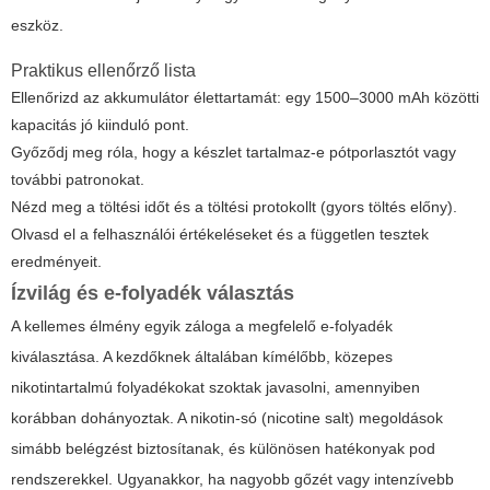
eszköz.
Praktikus ellenőrző lista
Ellenőrizd az akkumulátor élettartamát: egy 1500–3000 mAh közötti
kapacitás jó kiinduló pont.
Győződj meg róla, hogy a készlet tartalmaz-e pótporlasztót vagy
további patronokat.
Nézd meg a töltési időt és a töltési protokollt (gyors töltés előny).
Olvasd el a felhasználói értékeléseket és a független tesztek
eredményeit.
Ízvilág és e-folyadék választás
A kellemes élmény egyik záloga a megfelelő e-folyadék
kiválasztása. A kezdőknek általában kímélőbb, közepes
nikotintartalmú folyadékokat szoktak javasolni, amennyiben
korábban dohányoztak. A nikotin-só (nicotine salt) megoldások
simább belégzést biztosítanak, és különösen hatékonyak pod
rendszerekkel. Ugyanakkor, ha nagyobb gőzét vagy intenzívebb