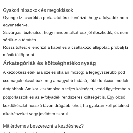
Gyakori hibaokok és megoldások
Gyenge íz: cseréld a porlasztót és ellenőrizd, hogy a folyadék nem
egyenetlen-e.
Szivárgás: biztosítsd, hogy minden alkatrész jól illeszkedik, és nem
sérült-e a tömítés.
Rossz töltés: ellenőrizd a kábel és a csatlakozó állapotát, próbálj ki
másik töltőportot.
Árkategóriák és költséghatékonyság
A kezdőkészletek ára széles skálán mozog: a legegyszerűbb pod
csomagok olcsóbbak, míg a nagyobb tudású, több funkciós modok
drágábbak. Amikor kiszámolod a teljes költséget, vedd figyelembe a
pótporlasztók és az e-folyadék rendszeres költségét is. Egy olcsó
kezdőkészlet hosszú távon drágább lehet, ha gyakran kell pótolnod
alkatrészeket vagy javításra szorul.
Mit érdemes beszerezni a kezdéshez?