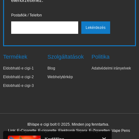
ellenőrzéséhez.
Postafiók / Telefon
Termékek
Szolgáltatások
Politika
Eldobható e cigi-1
Blog
Adatvédelmi irányelvek
Eldobható e cigi-2
Webhelytérkép
Eldobható e cigi-3
✕
Kar***lina
IBVape e cigi bolt © 2025. Minden jog fenntartva.
Nemrég vásárolt
Link:
E-Cigarette
E-cigarette
Elektronik Sigara
E-Zigaretten
Vape Pens