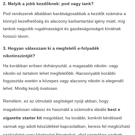
2. Melyik a jobb kezdőknek: pod vagy tank?
Pod rendszerek általában barátságosabbak a kezdők számára a
könnyű kezelhetőség és alacsony karbantartási igény miatt, míg
tankok nagyobb rugalmasságot és gazdaságosságot kínálnak
hosszú távon.
3. Hogyan válasszam ki a megfelelő e-folyadék
nikotinszintjét?
Ha korábban erősen dohányoztál, a magasabb nikotin- vagy
nikotin-só tartalom lehet megfelelőbb. Alacsonyabb korábbi
fogyasztás esetén a közepes vagy alacsony nikotin is elegendő
lehet. Mindig kezdj óvatosan.
Remélem, ez az útmutató segítséget nyújt abban, hogy
magabiztosan válassz és használd a számodra ideális
best e
cigarette starter kit
megoldást; ha további, konkrét kérdéseid
vannak egy adott készülékkel kapcsolatban, keress fel megbízható
szaküzletet vagy közösségi fórumokat, ahol személyre szabott