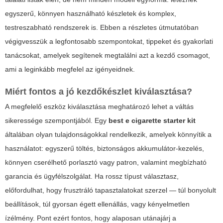
egyszerű, könnyen használható készletek és komplex,
testreszabható rendszerek is. Ebben a részletes útmutatóban
végigvesszük a legfontosabb szempontokat, tippeket és gyakorlati
tanácsokat, amelyek segítenek megtalálni azt a kezdő csomagot,
ami a leginkább megfelel az igényeidnek.
Miért fontos a jó kezdőkészlet kiválasztása?
A megfelelő eszköz kiválasztása meghatározó lehet a váltás
sikeressége szempontjából. Egy
best e cigarette starter kit
általában olyan tulajdonságokkal rendelkezik, amelyek könnyítik a
használatot: egyszerű töltés, biztonságos akkumulátor-kezelés,
könnyen cserélhető porlasztó vagy patron, valamint megbízható
garancia és ügyfélszolgálat. Ha rossz típust választasz,
előfordulhat, hogy frusztráló tapasztalatokat szerzel — túl bonyolult
beállítások, túl gyorsan égett ellenállás, vagy kényelmetlen
ízélmény. Pont ezért fontos, hogy alaposan utánajárj a