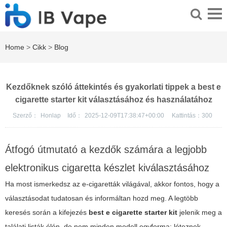
Home
>
Cikk
>
Blog
Kezdőknek szóló áttekintés és gyakorlati tippek a best e
cigarette starter kit választásához és használatához
Szerző：
Honlap
Idő：
2025-12-09T17:38:47+00:00
Kattintás：
300
Átfogó útmutató a kezdők számára a legjobb
elektronikus cigaretta készlet kiválasztásához
Ha most ismerkedsz az e-cigaretták világával, akkor fontos, hogy a
választásodat tudatosan és informáltan hozd meg. A legtöbb
keresés során a kifejezés
best e cigarette starter kit
jelenik meg a
találati listák élén, de nem minden modell egyforma: léteznek