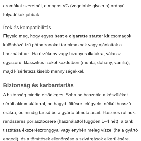
aromákat szeretnél, a magas VG (vegetable glycerin) arányú
folyadékok jobbak.
Ízek és kompatibilitás
Figyeld meg, hogy egyes
best e cigarette starter kit
csomagok
különböző ízű pótpatronokat tartalmaznak vagy ajánlottak a
használathoz. Ha érzékeny vagy bizonyos illatokra, válassz
egyszerű, klasszikus ízeket kezdetben (menta, dohány, vanília),
majd kísérletezz kisebb mennyiségekkel.
Biztonság és karbantartás
A biztonság mindig elsődleges. Soha ne használd a készüléket
sérült akkumulátorral, ne hagyd töltésre felügyelet nélkül hosszú
órákra, és mindig tartsd be a gyártó útmutatásait. Hasznos rutinok:
rendszeres porlasztócsere (használattól függően 1–4 hét), a tank
tisztítása ékszerészronggyal vagy enyhén meleg vízzel (ha a gyártó
engedi), és a tömítések ellenőrzése a szivárgások elkerülésére.