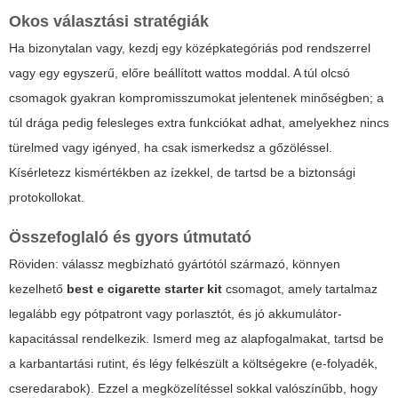
Okos választási stratégiák
Ha bizonytalan vagy, kezdj egy középkategóriás pod rendszerrel
vagy egy egyszerű, előre beállított wattos moddal. A túl olcsó
csomagok gyakran kompromisszumokat jelentenek minőségben; a
túl drága pedig felesleges extra funkciókat adhat, amelyekhez nincs
türelmed vagy igényed, ha csak ismerkedsz a gőzöléssel.
Kísérletezz kismértékben az ízekkel, de tartsd be a biztonsági
protokollokat.
Összefoglaló és gyors útmutató
Röviden: válassz megbízható gyártótól származó, könnyen
kezelhető
best e cigarette starter kit
csomagot, amely tartalmaz
legalább egy pótpatront vagy porlasztót, és jó akkumulátor-
kapacitással rendelkezik. Ismerd meg az alapfogalmakat, tartsd be
a karbantartási rutint, és légy felkészült a költségekre (e-folyadék,
cseredarabok). Ezzel a megközelítéssel sokkal valószínűbb, hogy