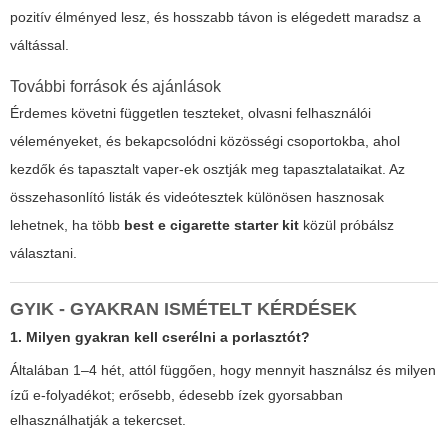
pozitív élményed lesz, és hosszabb távon is elégedett maradsz a
váltással.
További források és ajánlások
Érdemes követni független teszteket, olvasni felhasználói
véleményeket, és bekapcsolódni közösségi csoportokba, ahol
kezdők és tapasztalt vaper-ek osztják meg tapasztalataikat. Az
összehasonlító listák és videótesztek különösen hasznosak
lehetnek, ha több
best e cigarette starter kit
közül próbálsz
választani.
GYIK - GYAKRAN ISMÉTELT KÉRDÉSEK
1. Milyen gyakran kell cserélni a porlasztót?
Általában 1–4 hét, attól függően, hogy mennyit használsz és milyen
ízű e-folyadékot; erősebb, édesebb ízek gyorsabban
elhasználhatják a tekercset.