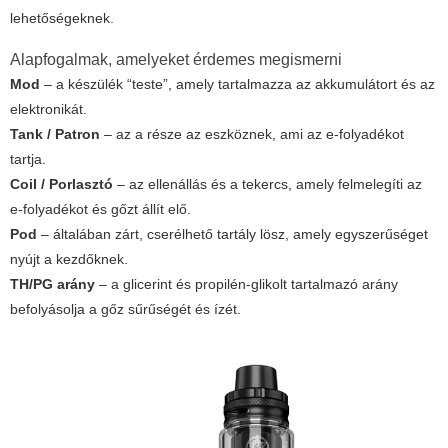
lehetőségeknek.
Alapfogalmak, amelyeket érdemes megismerni
Mod
– a készülék “teste”, amely tartalmazza az akkumulátort és az
elektronikát.
Tank / Patron
– az a része az eszköznek, ami az e-folyadékot
tartja.
Coil / Porlasztó
– az ellenállás és a tekercs, amely felmelegíti az
e-folyadékot és gőzt állít elő.
Pod
– általában zárt, cserélhető tartály lösz, amely egyszerűséget
nyújt a kezdőknek.
TH/PG arány
– a glicerint és propilén-glikolt tartalmazó arány
befolyásolja a gőz sűrűségét és ízét.