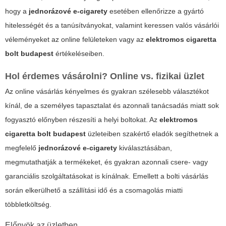
hogy a
jednorázové e-cigarety
esetében ellenőrizze a gyártó
hitelességét és a tanúsítványokat, valamint keressen valós vásárlói
véleményeket az online felületeken vagy az
elektromos cigaretta
bolt budapest
értékeléseiben.
Hol érdemes vásárolni? Online vs. fizikai üzlet
Az online vásárlás kényelmes és gyakran szélesebb választékot
kínál, de a személyes tapasztalat és azonnali tanácsadás miatt sok
fogyasztó előnyben részesíti a helyi boltokat. Az
elektromos
cigaretta bolt budapest
üzleteiben szakértő eladók segíthetnek a
megfelelő
jednorázové e-cigarety
kiválasztásában,
megmutathatják a termékeket, és gyakran azonnali csere- vagy
garanciális szolgáltatásokat is kínálnak. Emellett a bolti vásárlás
során elkerülhető a szállítási idő és a csomagolás miatti
többletköltség.
Előnyök az üzletben