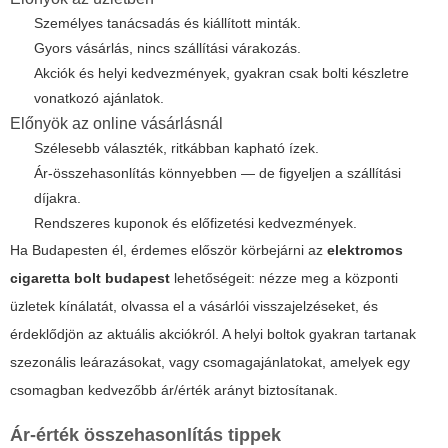
Személyes tanácsadás és kiállított minták.
Gyors vásárlás, nincs szállítási várakozás.
Akciók és helyi kedvezmények, gyakran csak bolti készletre
vonatkozó ajánlatok.
Előnyök az online vásárlásnál
Szélesebb választék, ritkábban kapható ízek.
Ár-összehasonlítás könnyebben — de figyeljen a szállítási
díjakra.
Rendszeres kuponok és előfizetési kedvezmények.
Ha Budapesten él, érdemes először körbejárni az
elektromos
cigaretta bolt budapest
lehetőségeit: nézze meg a központi
üzletek kínálatát, olvassa el a vásárlói visszajelzéseket, és
érdeklődjön az aktuális akciókról. A helyi boltok gyakran tartanak
szezonális leárazásokat, vagy csomagajánlatokat, amelyek egy
csomagban kedvezőbb ár/érték arányt biztosítanak.
Ár-érték összehasonlítás tippek