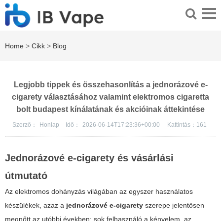
Home
>
Cikk
>
Blog
Legjobb tippek és összehasonlítás a jednorázové e-
cigarety választásához valamint elektromos cigaretta
bolt budapest kínálatának és akcióinak áttekintése
Szerző：
Honlap
Idő：
2026-06-14T17:23:36+00:00
Kattintás：
161
Jednorázové e-cigarety
és vásárlási
útmutató
Az elektromos dohányzás világában az egyszer használatos
készülékek, azaz a
jednorázové e-cigarety
szerepe jelentősen
megnőtt az utóbbi években; sok felhasználó a kényelem, az