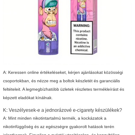
A: Keressen online értékeléseket, kérjen ajánlásokat közösségi
csoportokban, és nézze meg a boltok készletét és garanciális
feltételeit. A legmegbízhatóbb üzletek részletes termékleírást és
képzett eladókat kínálnak.
K: Veszélyesek-e a jednorázové e-cigarety készülékek?
A: Mint minden nikotintartalmú termék, a kockázatok a
nikotinfüggőség és az egészségre gyakorolt hatások terén