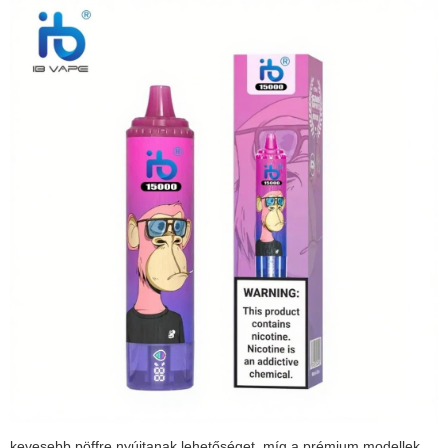
kevesebb pöffre nyújtanak lehetőséget, míg a prémium modellek