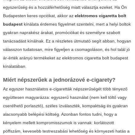
egyszerűség és a hozzáférhetőség miatt választja ezeket. Ha Ön
Budapesten keres opciókat, akkor az
elektromos cigaretta bolt
budapest
kínálata érdemes figyelmet szentelni, mert a helyi boltok
gyakran naprakész árakat, promóciókat és személyre szabott
tanácsadást kínálnak. Ez a részletes útmutató segít abban, hogyan
válasszon tudatosan, mire figyeljen a csomagoláson, és hol talál jó
ár-érték arányú termékeket az
elektromos cigaretta bolt budapest
kínálatában.
Miért népszerűek a jednorázové e-cigarety?
Az egyszer használatos e-cigaretták népszerűségét több tényező
együttesen magyarázza: egyszerű használat (nem kell töltő vagy
cserélhető porlasztó), széles ízválaszték, kompaktság és gyakran
alacsonyabb belépési költség. Azonban fontos tudni, hogy a
kényelem mellett kompromisszumok is vannak: korlátozott
pöffszám, kevesebb testreszabási lehetőség és környezeti hatás a