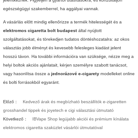
jelentkeznek. Figyeljen a gyártói utasításokra, és konzultáljon
egészségügyi szakemberrel, ha aggályai vannak.
A vásárlás előtt mindig ellenőrizze a termék hitelességét és a
elektromos cigaretta bolt budapest
által nyújtott
szolgáltatásokat, és törekedjen tudatos döntéshozatalra: az okos
választás jobb élményt és kevesebb felesleges kiadást jelent
hosszú távon. Ha további információra van szüksége, nézze meg a
helyi boltok akciós ajánlatait, kérjen személyre szabott tanácsot,
vagy hasonlítsa össze a
jednorázové e-cigarety
modelleket online
és bolti forrásokból egyaránt.
Előző：
Kedvező árak és megbízható beszállítók e-zigaretten
grosshandel tippek és joyetech e cigi választási útmutató
Következő：
IBVape Shop legújabb akciói és prémium kínálata
elektromos cigaretta szaküzlet vásárlói útmutatóval