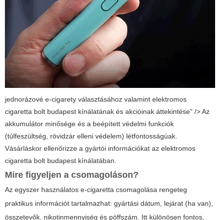
jednorázové e-cigarety választásához valamint elektromos
cigaretta bolt budapest kínálatának és akcióinak áttekintése" /> Az
akkumulátor minősége és a beépített védelmi funkciók
(túlfeszültség, rövidzár elleni védelem) létfontosságúak.
Vásárláskor ellenőrizze a gyártói információkat az
elektromos
cigaretta bolt budapest
kínálatában.
Mire figyeljen a csomagoláson?
Az egyszer használatos e-cigaretta csomagolása rengeteg
praktikus információt tartalmazhat: gyártási dátum, lejárat (ha van),
összetevők, nikotinmennyiség és pöffszám. Itt különösen fontos,