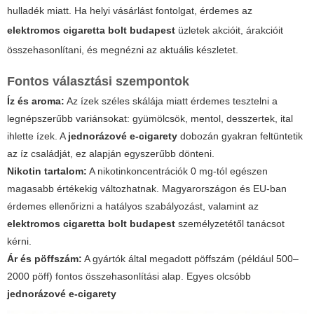
hulladék miatt. Ha helyi vásárlást fontolgat, érdemes az
elektromos cigaretta bolt budapest
üzletek akcióit, árakcióit
összehasonlítani, és megnézni az aktuális készletet.
Fontos választási szempontok
Íz és aroma:
Az ízek széles skálája miatt érdemes tesztelni a
legnépszerűbb variánsokat: gyümölcsök, mentol, desszertek, ital
ihlette ízek. A
jednorázové e-cigarety
dobozán gyakran feltüntetik
az íz családját, ez alapján egyszerűbb dönteni.
Nikotin tartalom:
A nikotinkoncentrációk 0 mg-tól egészen
magasabb értékekig változhatnak. Magyarországon és EU-ban
érdemes ellenőrizni a hatályos szabályozást, valamint az
elektromos cigaretta bolt budapest
személyzetétől tanácsot
kérni.
Ár és pöffszám:
A gyártók által megadott pöffszám (például 500–
2000 pöff) fontos összehasonlítási alap. Egyes olcsóbb
jednorázové e-cigarety