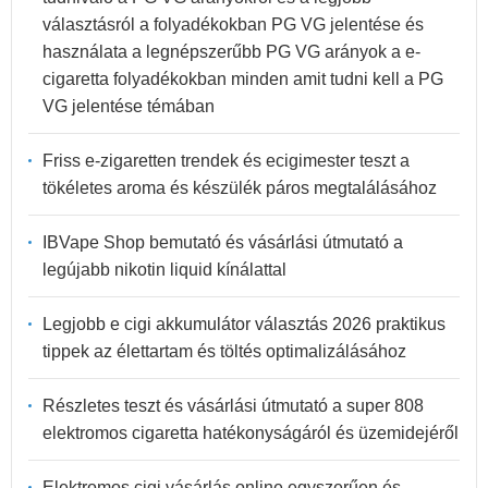
választásról a folyadékokban PG VG jelentése és
használata a legnépszerűbb PG VG arányok a e-
cigaretta folyadékokban minden amit tudni kell a PG
VG jelentése témában
Friss e-zigaretten trendek és ecigimester teszt a
tökéletes aroma és készülék páros megtalálásához
IBVape Shop bemutató és vásárlási útmutató a
legújabb nikotin liquid kínálattal
Legjobb e cigi akkumulátor választás 2026 praktikus
tippek az élettartam és töltés optimalizálásához
Részletes teszt és vásárlási útmutató a super 808
elektromos cigaretta hatékonyságáról és üzemidejéről
Elektromos cigi vásárlás online egyszerűen és