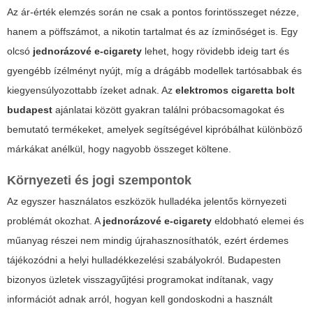
Az ár-érték elemzés során ne csak a pontos forintösszeget nézze,
hanem a pöffszámot, a nikotin tartalmat és az ízminőséget is. Egy
olcsó
jednorázové e-cigarety
lehet, hogy rövidebb ideig tart és
gyengébb ízélményt nyújt, míg a drágább modellek tartósabbak és
kiegyensúlyozottabb ízeket adnak. Az
elektromos cigaretta bolt
budapest
ajánlatai között gyakran találni próbacsomagokat és
bemutató termékeket, amelyek segítségével kipróbálhat különböző
márkákat anélkül, hogy nagyobb összeget költene.
Környezeti és jogi szempontok
Az egyszer használatos eszközök hulladéka jelentős környezeti
problémát okozhat. A
jednorázové e-cigarety
eldobható elemei és
műanyag részei nem mindig újrahasznosíthatók, ezért érdemes
tájékozódni a helyi hulladékkezelési szabályokról. Budapesten
bizonyos üzletek visszagyűjtési programokat indítanak, vagy
információt adnak arról, hogyan kell gondoskodni a használt