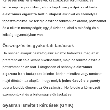
Keressen helyi értékeléseket, csatlakozzon fórumokhoz és
közösségi csoportokhoz, ahol a tagok megosztják az aktuális
elektromos cigaretta bolt budapest
akciókat és személyes
tapasztalataikat. Ne feledje összehasonlítani az árakat, pöffszámot
és a nikotin mennyiségét; egy jó üzlet az, ahol a minőség és a
költség egyensúlyban van.
Összegzés és gyakorlati tanácsok
Ha röviden akarjuk összefoglalni: először határozza meg az íz
preferenciáit és a kívánt nikotinszintet, majd hasonlítsa össze a
pöffszámot és az árat. Látogasson el néhány
elektromos
cigaretta bolt budapest
üzletbe, kérjen mintákat vagy tanácsot,
majd döntsön az alapján, hogy melyik
jednorázové e-cigarety
adja a legjobb élményt az Ön számára. Ne feledje a környezeti
szempontokat és a biztonsági előírásokat sem.
Gyakran ismételt kérdések (GYIK)