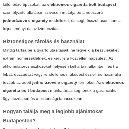
különböző típusokat: az
elektromos cigaretta bolt budapest
személyzete általában szívesen mutatja be a népszerű
jednorázové e-cigarety
modelleket, és segít összehasonlítani a
teljesítményt és az ízintenzitást.
Biztonságos tárolás és használat
Mindig tartsa be a gyártó utasításait, ne tegye ki a készülékeket
extrém hőmérsékletnek, és kerülje a közvetlen napsütést. Az
akkumulátoros eszközöket helyesen kell ártalmatlanítani, és ha
hibát, duzzadást vagy rendellenes működést észlel, ne használja
tovább az adott
jednorázové e-cigarety
terméket. Az
elektromos
cigaretta bolt budapest
munkatársai segítenek a garanciális
ügyintézésben és a biztonsági tanácsokban.
Hogyan találja meg a legjobb ajánlatokat
Budapesten?