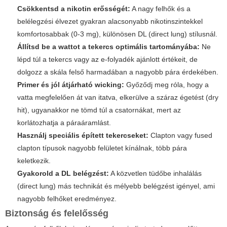
Csökkentsd a nikotin erősségét:
A nagy felhők és a
belélegzési élvezet gyakran alacsonyabb nikotinszintekkel
komfortosabbak (0-3 mg), különösen DL (direct lung) stílusnál.
Állítsd be a wattot a tekercs optimális tartományába:
Ne
lépd túl a tekercs vagy az e-folyadék ajánlott értékeit, de
dolgozz a skála felső harmadában a nagyobb pára érdekében.
Primer és jól átjárható wicking:
Győződj meg róla, hogy a
vatta megfelelően át van itatva, elkerülve a száraz égetést (dry
hit), ugyanakkor ne tömd túl a csatornákat, mert az
korlátozhatja a páraáramlást.
Használj speciális épített tekercseket:
Clapton vagy fused
clapton típusok nagyobb felületet kínálnak, több pára
keletkezik.
Gyakorold a DL belégzést:
A közvetlen tüdőbe inhalálás
(direct lung) más technikát és mélyebb belégzést igényel, ami
nagyobb felhőket eredményez.
Biztonság és felelősség