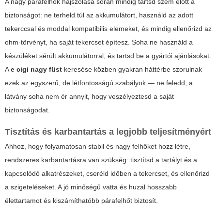
A nagy párafelhők hajszolása során mindig tartsd szem előtt a
biztonságot: ne terheld túl az akkumulátort, használd az adott
tekerccsal és moddal kompatibilis elemeket, és mindig ellenőrizd az
ohm-törvényt, ha saját tekercset építesz. Soha ne használd a
készüléket sérült akkumulátorral, és tartsd be a gyártói ajánlásokat.
A
e cigi nagy füst
keresése közben gyakran háttérbe szorulnak
ezek az egyszerű, de létfontosságú szabályok — ne feledd, a
látvány soha nem ér annyit, hogy veszélyeztesd a saját
biztonságodat.
Tisztítás és karbantartás a legjobb teljesítményért
Ahhoz, hogy folyamatosan stabil és nagy felhőket hozz létre,
rendszeres karbantartásra van szükség: tisztítsd a tartályt és a
kapcsolódó alkatrészeket, cseréld időben a tekercset, és ellenőrizd
a szigeteléseket. A jó minőségű vatta és huzal hosszabb
élettartamot és kiszámíthatóbb párafelhőt biztosít.