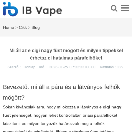
Home
>
Cikk
>
Blog
Mi áll az e cigi nagy füst mögött és milyen tippekkel
érhetsz el hatalmas párafelhőket
Szerző：
Honlap
Idő：
2026-01-25T17:32:33+00:00
Kattintás：
229
Bevezető: mi áll a pára és a látványos felhők
mögött?
Sokan kíváncsiak arra, hogy mi okozza a látványos
e cigi nagy
füst
jelenséget, hogyan lehet kontrolláltan óriási párafelhőket
készíteni, és milyen tényezők határozzák meg a felhők
mennyiségét és minőségét. Ebben a részletes útmutatóban