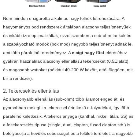
Nem minden e-cigaretta alkalmas nagy felhők létrehozására. A
hagyományos pod rendszerek általában alacsony teljesítményűek
és inkább ízre optimalizáltak; ezzel szemben a sub-ohm tankok és
a szabályozható modok (box mod) nagyobb teljesítményt adnak le,
ami több párafelhőt eredményez. A
e cigi nagy füst
eléréséhez
gyakran használnak alacsony ellenállású tekercseket (0,5Ω alatt)
és magasabb wattokat (például 40-200 W között, attól függően, mit
bír a rendszer).
2. Tekercsek és ellenállás
Az alacsonyabb ellenállás (sub-ohm) több áramot enged át, és
gyorsabban melegíti a tekerccsel érintkező e-folyadékot, így több
párafelhő keletkezik. A tekercs anyaga (kanthal, nikkel, titán, SS) és
a feltekercselés típusa (single, dual, clapton, fused clapton stb.) is
befolyásolja a hevülés sebességét és a felületi területet: a nagyobb