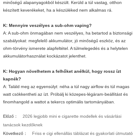
minőségű alapanyagokból készült. Kerüld a túl vastag, otthon
készített keverékeket, ha a készüléked nem alkalmas rá.
K: Mennyire veszélyes a sub-ohm vaping?
A: A sub-ohm önmagában nem veszélyes, ha betartod a biztonsági
szabályokat: megfelelő akkumulátor, jó minőségű eszköz, és az
ohm-törvény ismerete alapfeltétel. A túlmelegedés és a helytelen
akkumulátorhasználat kockázatot jelenthet.
K: Hogyan növelhetem a felhőket anélkül, hogy rossz ízt
kapnék?
A: Találd meg az egyensúlyt: néha a túl nagy airflow és túl magas
watt csökkentheti az ízt. Próbálj ki közepes-légáram-beállítást és
finomhangold a wattot a tekercs optimális tartományában.
Előző：
2026 legjobb mini e cigarette modellek és vásárlási
tanácsok kezdőknek
Következő：
Friss e cigi ellenállás táblázat és gyakorlati útmutató