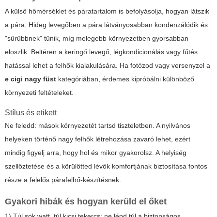
A külső hőmérséklet és páratartalom is befolyásolja, hogyan látszik
a pára. Hideg levegőben a pára látványosabban kondenzálódik és
"sűrűbbnek" tűnik, míg melegebb környezetben gyorsabban
eloszlik. Beltéren a keringő levegő, légkondicionálás vagy fűtés
hatással lehet a felhők kialakulására. Ha fotózod vagy versenyzel a
e cigi nagy füst
kategóriában, érdemes kipróbálni különböző
környezeti feltételeket.
Stílus és etikett
Ne feledd: mások környezetét tartsd tiszteletben. A nyilvános
helyeken történő nagy felhők létrehozása zavaró lehet, ezért
mindig figyelj arra, hogy hol és mikor gyakorolsz. A helyiség
szellőztetése és a körülötted lévők komfortjának biztosítása fontos
része a felelős párafelhő-készítésnek.
Gyakori hibák és hogyan kerüld el őket
1) Túl sok watt, túl kicsi tekercs: ne lépd túl a biztonságos