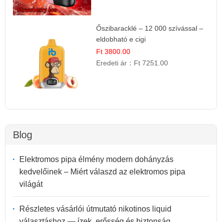
Őszibaracklé – 12 000 szívással –
eldobható e cigi
Ft 3800.00
Eredeti ár：
Ft 7251.00
Blog
Elektromos pipa élmény modern dohányzás
kedvelőinek – Miért válaszd az elektromos pipa
világát
Részletes vásárlói útmutató nikotinos liquid
választáshoz — ízek, erősség és biztonság