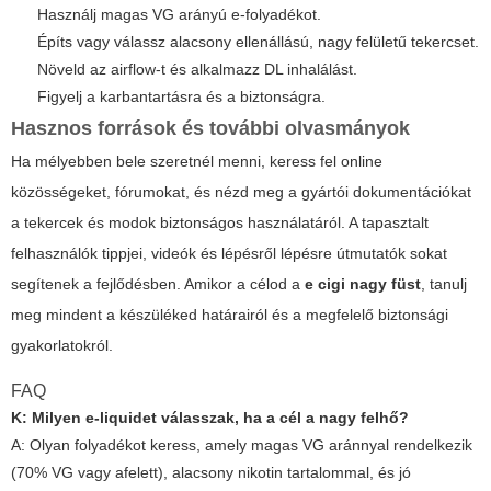
Használj magas VG arányú e-folyadékot.
Építs vagy válassz alacsony ellenállású, nagy felületű tekercset.
Növeld az airflow-t és alkalmazz DL inhalálást.
Figyelj a karbantartásra és a biztonságra.
Hasznos források és további olvasmányok
Ha mélyebben bele szeretnél menni, keress fel online
közösségeket, fórumokat, és nézd meg a gyártói dokumentációkat
a tekercek és modok biztonságos használatáról. A tapasztalt
felhasználók tippjei, videók és lépésről lépésre útmutatók sokat
segítenek a fejlődésben. Amikor a célod a
e cigi nagy füst
, tanulj
meg mindent a készüléked határairól és a megfelelő biztonsági
gyakorlatokról.
FAQ
K: Milyen e-liquidet válasszak, ha a cél a nagy felhő?
A: Olyan folyadékot keress, amely magas VG aránnyal rendelkezik
(70% VG vagy afelett), alacsony nikotin tartalommal, és jó