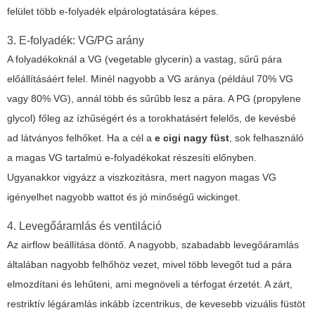
felület több e-folyadék elpárologtatására képes.
3. E-folyadék: VG/PG arány
A folyadékoknál a VG (vegetable glycerin) a vastag, sűrű pára
előállításáért felel. Minél nagyobb a VG aránya (például 70% VG
vagy 80% VG), annál több és sűrűbb lesz a pára. A PG (propylene
glycol) főleg az ízhűségért és a torokhatásért felelős, de kevésbé
ad látványos felhőket. Ha a cél a
e cigi nagy füst
, sok felhasználó
a magas VG tartalmú e-folyadékokat részesíti előnyben.
Ugyanakkor vigyázz a viszkozitásra, mert nagyon magas VG
igényelhet nagyobb wattot és jó minőségű wickinget.
4. Levegőáramlás és ventiláció
Az airflow beállítása döntő. A nagyobb, szabadabb levegőáramlás
általában nagyobb felhőhöz vezet, mivel több levegőt tud a pára
elmozdítani és lehűteni, ami megnöveli a térfogat érzetét. A zárt,
restriktív légáramlás inkább ízcentrikus, de kevesebb vizuális füstöt