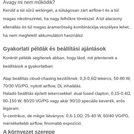
Avagy mi nem működik?
Kerüld a túl sűrű wickinget, a túlságosan zárt airflow-t és a túl
magas nikotinszintet, ha nagy felhőkre törekszel. A túl alacsony
ellenállás és túl magas áramerősség kombinációja veszélyes lehet,
ha nem megfelelő akkumulátort használsz.
Gyakorlati példák és beállítási ajánlások
Konkrét példák segítenek abban, hogy lásd, mit jelentenek a
beállítások a gyakorlatban:
Alap beállítás cloud-chasing kezdőknek: 0,3-0,6Ω tekercs, 50-80 W,
70/30 VG/PG, nyitott airflow, DL inhalálás.
Haladó beállítás épített tekercsekkel: dual fused clapton, 0,15-0,4Ω,
80-150 W, 80/20 VG/PG vagy akár 90/10 speciális keverék, erős
légáram.
Íz-centrikus, de mégis látványos: 0,6-1,0Ω, 25-40 W, 60/40 VG/PG,
mérsékeltebb airflow, finomabb expozíció.
A környezet szerepe