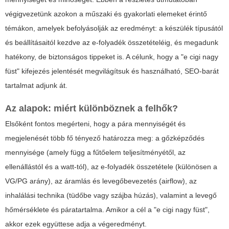
végigvezetünk azokon a műszaki és gyakorlati elemeket érintő
témákon, amelyek befolyásolják az eredményt: a készülék típusától
és beállításaitól kezdve az e-folyadék összetételéig, és megadunk
hatékony, de biztonságos tippeket is. A célunk, hogy a "e cigi nagy
füst" kifejezés jelentését megvilágítsuk és használható, SEO-barát
tartalmat adjunk át.
Az alapok: miért különböznek a felhők?
Elsőként fontos megérteni, hogy a pára mennyiségét és
megjelenését több fő tényező határozza meg: a gőzképződés
mennyisége (amely függ a fűtőelem teljesítményétől, az
ellenállástól és a watt-tól), az e-folyadék összetétele (különösen a
VG/PG arány), az áramlás és levegőbevezetés (airflow), az
inhalálási technika (tüdőbe vagy szájba húzás), valamint a levegő
hőmérséklete és páratartalma. Amikor a cél a "e cigi nagy füst",
akkor ezek együttese adja a végeredményt.