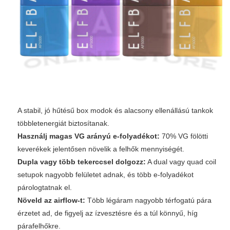
A stabil, jó hűtésű box modok és alacsony ellenállású tankok
többletenergiát biztosítanak.
Használj magas VG arányú e-folyadékot:
70% VG fölötti
keverékek jelentősen növelik a felhők mennyiségét.
Dupla vagy több tekerccsel dolgozz:
A dual vagy quad coil
setupok nagyobb felületet adnak, és több e-folyadékot
párologtatnak el.
Növeld az airflow-t:
Több légáram nagyobb térfogatú pára
érzetet ad, de figyelj az ízvesztésre és a túl könnyű, híg
párafelhőkre.