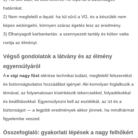
határokat.
2) Nem megfelelő e-liquid: ha túl sűrű a VG, és a készülék nem
képes wickingelni, könnyen száraz égetés lesz az eredmény.
3) Elhanyagolt karbantartás: a szennyezett tartály és kóbor vatta
rontja az élményt.
Végső gondolatok a látvány és az élmény
egyensúlyáról
A
e cigi nagy füst
elérése technikai tudást, megfelelő felszerelést
és biztonságtudatos hozzáállást igényel. Aki komolyan foglalkozik a
témával, az folyamatosan kísérletezik tekercsekkel, folyadékokkal
és beállításokkal. Egyensúlyozni kell az esztétikát, az ízt és a
biztonságot — a legjobb eredmények akkor jönnek, ha mindhármat
figyelembe veszed.
Összefoglaló: gyakorlati lépések a nagy felhőkért