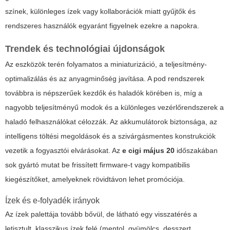
színek, különleges ízek vagy kollaborációk miatt gyűjtők és
rendszeres használók egyaránt figyelnek ezekre a napokra.
Trendek és technológiai újdonságok
Az eszközök terén folyamatos a miniaturizáció, a teljesítmény-
optimalizálás és az anyagminőség javítása. A pod rendszerek
továbbra is népszerűek kezdők és haladók körében is, míg a
nagyobb teljesítményű modok és a különleges vezérlőrendszerek a
haladó felhasználókat célozzák. Az akkumulátorok biztonsága, az
intelligens töltési megoldások és a szivárgásmentes konstrukciók
vezetik a fogyasztói elvárásokat. Az
e cigi május 20
időszakában
sok gyártó mutat be frissített firmware-t vagy kompatibilis
kiegészítőket, amelyeknek rövidtávon lehet promóciója.
Ízek és e-folyadék irányok
Az ízek palettája tovább bővül, de látható egy visszatérés a
letisztult, klasszikus ízek felé (mentol, gyümölcs, desszert