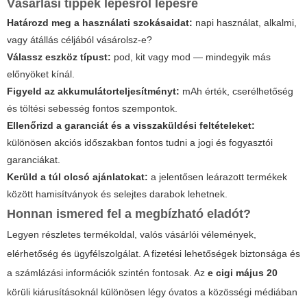
Vásárlási tippek lépésről lépésre
Határozd meg a használati szokásaidat:
napi használat, alkalmi,
vagy átállás céljából vásárolsz-e?
Válassz eszköz típust:
pod, kit vagy mod — mindegyik más
előnyöket kínál.
Figyeld az akkumulátorteljesítményt:
mAh érték, cserélhetőség
és töltési sebesség fontos szempontok.
Ellenőrizd a garanciát és a visszaküldési feltételeket:
különösen akciós időszakban fontos tudni a jogi és fogyasztói
garanciákat.
Kerüld a túl olcsó ajánlatokat:
a jelentősen leárazott termékek
között hamisítványok és selejtes darabok lehetnek.
Honnan ismered fel a megbízható eladót?
Legyen részletes termékoldal, valós vásárlói vélemények,
elérhetőség és ügyfélszolgálat. A fizetési lehetőségek biztonsága és
a számlázási információk szintén fontosak. Az
e cigi május 20
körüli kiárusításoknál különösen légy óvatos a közösségi médiában