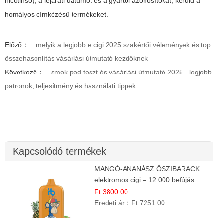
nicotinsó), a lejárati dátumot és a gyártói azonosítókat; kerüld a
homályos címkézésű termékeket.
Előző：
melyik a legjobb e cigi 2025 szakértői vélemények és top
összehasonlítás vásárlási útmutató kezdőknek
Következő：
smok pod teszt és vásárlási útmutató 2025 - legjobb
patronok, teljesítmény és használati tippek
Kapcsolódó termékek
MANGÓ-ANANÁSZ ŐSZIBARACK
elektromos cigi – 12 000 befújás
Ft 3800.00
Eredeti ár：
Ft 7251.00