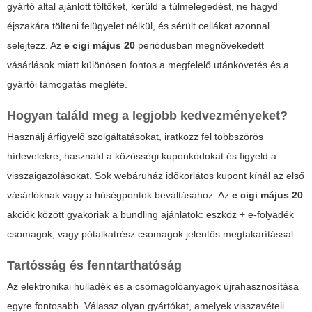
gyártó által ajánlott töltőket, kerüld a túlmelegedést, ne hagyd
éjszakára tölteni felügyelet nélkül, és sérült cellákat azonnal
selejtezz. Az
e cigi május 20
periódusban megnövekedett
vásárlások miatt különösen fontos a megfelelő utánkövetés és a
gyártói támogatás megléte.
Hogyan találd meg a legjobb kedvezményeket?
Használj árfigyelő szolgáltatásokat, iratkozz fel többszörös
hírlevelekre, használd a közösségi kuponkódokat és figyeld a
visszaigazolásokat. Sok webáruház időkorlátos kupont kínál az első
vásárlóknak vagy a hűségpontok beváltásához. Az
e cigi május 20
akciók között gyakoriak a bundling ajánlatok: eszköz + e-folyadék
csomagok, vagy pótalkatrész csomagok jelentős megtakarítással.
Tartósság és fenntarthatóság
Az elektronikai hulladék és a csomagolóanyagok újrahasznosítása
egyre fontosabb. Válassz olyan gyártókat, amelyek visszavételi