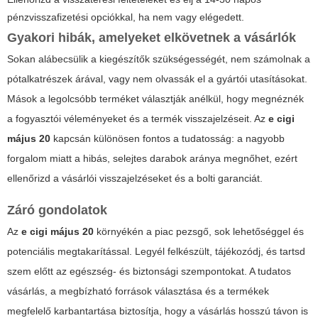
pénzvisszafizetési opciókkal, ha nem vagy elégedett.
Gyakori hibák, amelyeket elkövetnek a vásárlók
Sokan alábecsülik a kiegészítők szükségességét, nem számolnak a
pótalkatrészek árával, vagy nem olvassák el a gyártói utasításokat.
Mások a legolcsóbb terméket választják anélkül, hogy megnéznék
a fogyasztói véleményeket és a termék visszajelzéseit. Az
e cigi
május 20
kapcsán különösen fontos a tudatosság: a nagyobb
forgalom miatt a hibás, selejtes darabok aránya megnőhet, ezért
ellenőrizd a vásárlói visszajelzéseket és a bolti garanciát.
Záró gondolatok
Az
e cigi május 20
környékén a piac pezsgő, sok lehetőséggel és
potenciális megtakarítással. Legyél felkészült, tájékozódj, és tartsd
szem előtt az egészség- és biztonsági szempontokat. A tudatos
vásárlás, a megbízható források választása és a termékek
megfelelő karbantartása biztosítja, hogy a vásárlás hosszú távon is