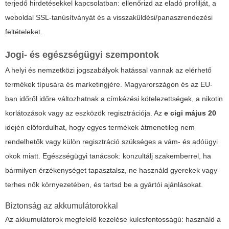
terjedő hirdetésekkel kapcsolatban: ellenőrizd az eladó profilját, a
weboldal SSL-tanúsítványát és a visszaküldési/panaszrendezési
feltételeket.
Jogi- és egészségügyi szempontok
A helyi és nemzetközi jogszabályok hatással vannak az elérhető
termékek típusára és marketingjére. Magyarországon és az EU-
ban időről időre változhatnak a címkézési kötelezettségek, a nikotin
korlátozások vagy az eszközök regisztrációja. Az
e cigi május 20
idején előfordulhat, hogy egyes termékek átmenetileg nem
rendelhetők vagy külön regisztráció szükséges a vám- és adóügyi
okok miatt. Egészségügyi tanácsok: konzultálj szakemberrel, ha
bármilyen érzékenységet tapasztalsz, ne használd gyerekek vagy
terhes nők környezetében, és tartsd be a gyártói ajánlásokat.
Biztonság az akkumulátorokkal
Az akkumulátorok megfelelő kezelése kulcsfontosságú: használd a