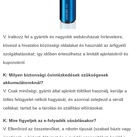
V: Iratkozz fel a gyártók és nagyobb webáruházak hírleveleire,
kövesd a hivatalos közösségi oldalakat és használd az árfigyelő
szolgáltatásokat; így időben értesülhetsz a limitált ajánlatokról és
kuponokról.
K: Milyen biztonsági óvintézkedések szükségesek
akkumulátoroknál?
V: Csak minőségi, gyártó által ajánlott töltőket használj, kerülje a
töltés felügyelet nélküli hagyását, és azonnal selejtezd a sérült
cellákat; tartsd be a tárolási és szállítási előírásokat.
K: Mire figyeljek az e-folyadék vásárlásakor?
V: Ellenőrizd az összetevőket, a nikotin típusát (szabad bázis vagy