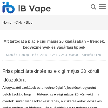
Home
>
Cikk
>
Blog
Mit tartogat a piac e cigi május 20 kiadásában – trendek,
kedvezmények és vásárlási tippek
Szerző：
Honlap
Idő：
2025-11-25T17:25:41+00:00
Kattintás：
178
Friss piaci áttekintés az e cigi május 20 körüli
időszakára
A fogyasztói szokások és a technológiai fejlesztések egyaránt
befolyásolják, hogy mi történik az
e cigi május 20
környékén: a
gyártók limitált kiadásokat készítenek, a kiskereskedők időszakos
kedvezményeket hirdetnek, és a vásárlók egyre tudatosabban