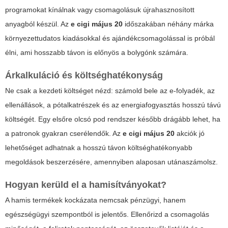
programokat kínálnak vagy csomagolásuk újrahasznosított
anyagból készül. Az
e cigi május 20
időszakában néhány márka
környezettudatos kiadásokkal és ajándékcsomagolással is próbál
élni, ami hosszabb távon is előnyös a bolygónk számára.
Árkalkuláció és költséghatékonyság
Ne csak a kezdeti költséget nézd: számold bele az e-folyadék, az
ellenállások, a pótalkatrészek és az energiafogyasztás hosszú távú
költségét. Egy elsőre olcsó pod rendszer később drágább lehet, ha
a patronok gyakran cserélendők. Az
e cigi május 20
akciók jó
lehetőséget adhatnak a hosszú távon költséghatékonyabb
megoldások beszerzésére, amennyiben alaposan utánaszámolsz.
Hogyan kerüld el a hamisítványokat?
A hamis termékek kockázata nemcsak pénzügyi, hanem
egészségügyi szempontból is jelentős. Ellenőrizd a csomagolás