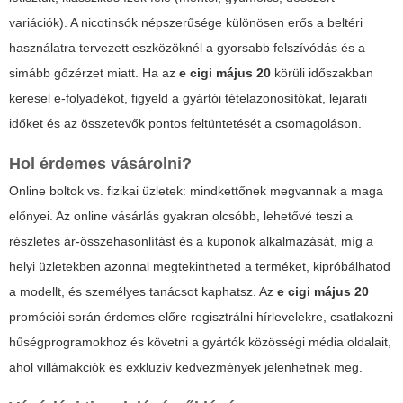
variációk). A nicotinsók népszerűsége különösen erős a beltéri
használatra tervezett eszközöknél a gyorsabb felszívódás és a
simább gőzérzet miatt. Ha az
e cigi május 20
körüli időszakban
keresel e-folyadékot, figyeld a gyártói tételazonosítókat, lejárati
időket és az összetevők pontos feltüntetését a csomagoláson.
Hol érdemes vásárolni?
Online boltok vs. fizikai üzletek: mindkettőnek megvannak a maga
előnyei. Az online vásárlás gyakran olcsóbb, lehetővé teszi a
részletes ár-összehasonlítást és a kuponok alkalmazását, míg a
helyi üzletekben azonnal megtekintheted a terméket, kipróbálhatod
a modellt, és személyes tanácsot kaphatsz. Az
e cigi május 20
promóciói során érdemes előre regisztrálni hírlevelekre, csatlakozni
hűségprogramokhoz és követni a gyártók közösségi média oldalait,
ahol villámakciók és exkluzív kedvezmények jelenhetnek meg.