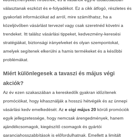
választanak eszközt és e-folyadékot. Ez a cikk átfogó, részletes és
gyakorlati információkat ad arról, mire számíthatsz, ha a
közeljövőben vásárlást tervezel vagy csak szeretnéd követni a
trendeket. Itt találsz vásárlási tippeket, kedvezmény-keresési
stratégiákat, biztonsági irányelveket és olyan szempontokat,
amelyek segítenek elkerülni a hamis termékeket és a későbbi
problémákat.
Miért különlegesek a tavaszi és május végi
akciók?
Az év ezen szakaszában a kereskedők gyakran időzítenek
promóciókat, hogy kihasználják a hosszú hétvégék és az ünnepi
vásárlási kedv emelkedését. Az
e cigi május 20
körüli promóciók
egyik jellegzetessége, hogy nemcsak árengedmények, hanem
ajándékcsomagok, kiegészítő csomagok és gyártói
garanciahosszabbítások is előfordulhatnak. Emellett a limitált