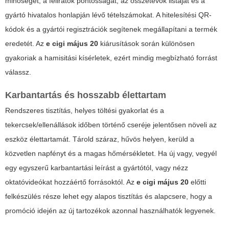
minőségét, a feliratok pontosságát, az összetevők listáját és a
gyártó hivatalos honlapján lévő tételszámokat. A hitelesítési QR-
kódok és a gyártói regisztrációk segítenek megállapítani a termék
eredetét. Az
e cigi május 20
kiárusítások során különösen
gyakoriak a hamisitási kísérletek, ezért mindig megbízható forrást
válassz.
Karbantartás és hosszabb élettartam
Rendszeres tisztítás, helyes töltési gyakorlat és a
tekercsek/ellenállások időben történő cseréje jelentősen növeli az
eszköz élettartamát. Tárold száraz, hűvös helyen, kerüld a
közvetlen napfényt és a magas hőmérsékletet. Ha új vagy, vegyél
egy egyszerű karbantartási leírást a gyártótól, vagy nézz
oktatóvideókat hozzáértő forrásoktól. Az
e cigi május 20
előtti
felkészülés része lehet egy alapos tisztítás és alapcsere, hogy a
promóció idején az új tartozékok azonnal használhatók legyenek.