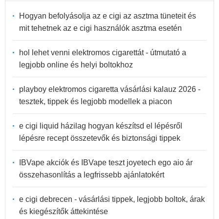
Hogyan befolyásolja az e cigi az asztma tüneteit és
mit tehetnek az e cigi használók asztma esetén
hol lehet venni elektromos cigarettát - útmutató a
legjobb online és helyi boltokhoz
playboy elektromos cigaretta vásárlási kalauz 2026 -
tesztek, tippek és legjobb modellek a piacon
e cigi liquid házilag hogyan készítsd el lépésről
lépésre recept összetevők és biztonsági tippek
IBVape akciók és IBVape teszt joyetech ego aio ár
összehasonlítás a legfrissebb ajánlatokért
e cigi debrecen - vásárlási tippek, legjobb boltok, árak
és kiegészítők áttekintése