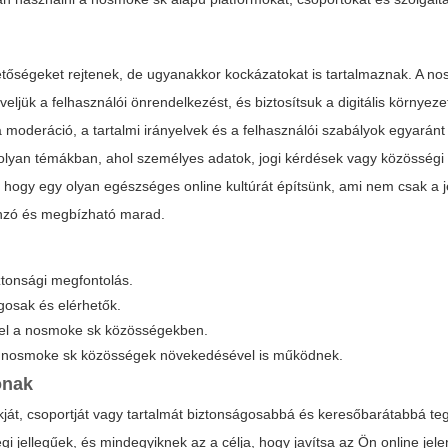
tőségeket rejtenek, de ugyanakkor kockázatokat is tartalmaznak. A n
eljük a felhasználói önrendelkezést, és biztosítsuk a digitális környeze
 moderáció, a tartalmi irányelvek és a felhasználói szabályok egyaránt
 olyan témákban, ahol személyes adatok, jogi kérdések vagy közösség
 hogy egy olyan egészséges online kultúrát építsünk, ami nem csak a j
onzó és megbízható marad.
tonsági megfontolás.
gosak és elérhetők.
tétel a nosmoke sk közösségekben.
a nosmoke sk közösségek növekedésével is működnek.
ónak
ókját, csoportját vagy tartalmát biztonságosabbá és keresőbarátabbá t
 jellegűek, és mindegyiknek az a célja, hogy javítsa az Ön online jele