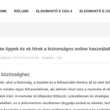
OME
RÓLUNK
ELDOBHATÓ E CIGI-3
ELDOBHATÓ E CIG
 tippek és sk hírek a biztonságos online használat
2026-01-27T17:31:53+00:00
Kattintás：
230
k közösséghez
, ahol a biztonság, a tisztelet és a felhasználói élmény áll az első he
on minden olyan felhasználónak, aki aktívan részt vesz a nosmoke sk t
tok iránt. A nosmoke sk kifejezést többször, szándékosan és stratégiai
dekében: ez a dokumentum részletesen tárgyalja azokat az elveket, tec
n használni a nosmoke sk alapú platformokat, csoportokat és szolgálta