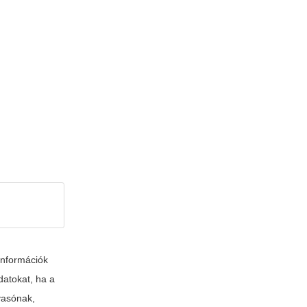
információk
datokat, ha a
lvasónak,