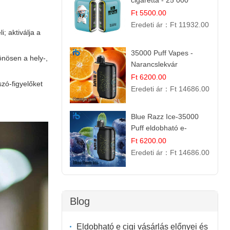
cigaretta - 25 000
szívás
Ft 5500.00
Eredeti ár：
Ft 11932.00
; aktiválja a
35000 Puff Vapes -
önösen a hely-,
Narancslekvár
Ft 6200.00
zó-figyelőket
Eredeti ár：
Ft 14686.00
Blue Razz Ice-35000
Puff eldobható e-
cigaretta
Ft 6200.00
Eredeti ár：
Ft 14686.00
Blog
Eldobható e cigi vásárlás előnyei és