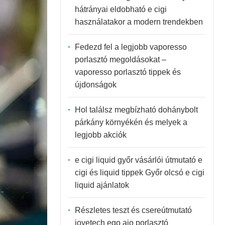
hátrányai eldobható e cigi
használatakor a modern trendekben
Fedezd fel a legjobb vaporesso
porlasztó megoldásokat –
vaporesso porlasztó tippek és
újdonságok
Hol találsz megbízható dohánybolt
párkány környékén és melyek a
legjobb akciók
e cigi liquid győr vásárlói útmutató e
cigi és liquid tippek Győr olcsó e cigi
liquid ajánlatok
Részletes teszt és csereútmutató
joyetech ego aio porlasztó