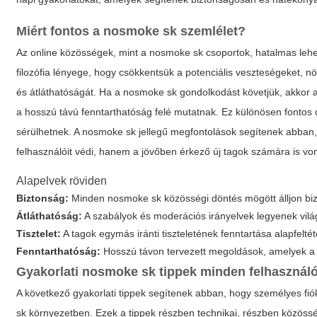
Miért fontos a nosmoke sk szemlélet?
Az online közösségek, mint a nosmoke sk csoportok, hatalmas lehe
filozófia lényege, hogy csökkentsük a potenciális veszteségeket, növ
és átláthatóságát. Ha a nosmoke sk gondolkodást követjük, akkor a
a hosszú távú fenntarthatóság felé mutatnak. Ez különösen fontos
sérülhetnek. A nosmoke sk jellegű megfontolások segítenek abban,
felhasználóit védi, hanem a jövőben érkező új tagok számára is v
Alapelvek röviden
Biztonság:
Minden nosmoke sk közösségi döntés mögött álljon biz
Átláthatóság:
A szabályok és moderációs irányelvek legyenek vilá
Tisztelet:
A tagok egymás iránti tiszteletének fenntartása alapfel
Fenntarthatóság:
Hosszú távon tervezett megoldások, amelyek 
Gyakorlati nosmoke sk tippek minden felhasznál
A következő gyakorlati tippek segítenek abban, hogy személyes fi
sk környezetben. Ezek a tippek részben technikai, részben közösségi