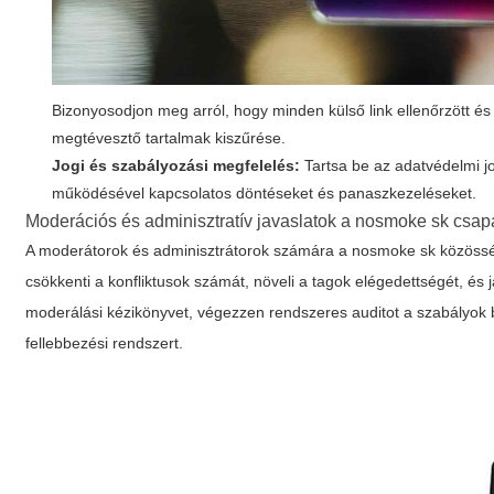
Bizonyosodjon meg arról, hogy minden külső link ellenőrzött é
megtévesztő tartalmak kiszűrése.
Jogi és szabályozási megfelelés:
Tartsa be az adatvédelmi j
működésével kapcsolatos döntéseket és panaszkezeléseket.
Moderációs és adminisztratív javaslatok a nosmoke sk csa
A moderátorok és adminisztrátorok számára a nosmoke sk közösség 
csökkenti a konfliktusok számát, növeli a tagok elégedettségét, és 
moderálási kézikönyvet, végezzen rendszeres auditot a szabályok be
fellebbezési rendszert.