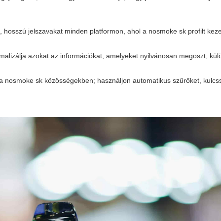
 hosszú jelszavakat minden platformon, ahol a nosmoke sk profilt kezeli
imalizálja azokat az információkat, amelyeket nyilvánosan megoszt, kül
t a nosmoke sk közösségekben; használjon automatikus szűrőket, kulcss