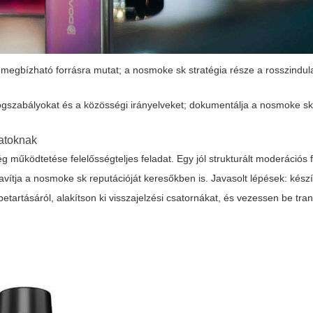
s megbízható forrásra mutat; a nosmoke sk stratégia része a rosszindul
ogszabályokat és a közösségi irányelveket; dokumentálja a nosmoke s
patoknak
működtetése felelősségteljes feladat. Egy jól strukturált moderációs 
javítja a nosmoke sk reputációját keresőkben is. Javasolt lépések: kész
tartásáról, alakítson ki visszajelzési csatornákat, és vezessen be tr