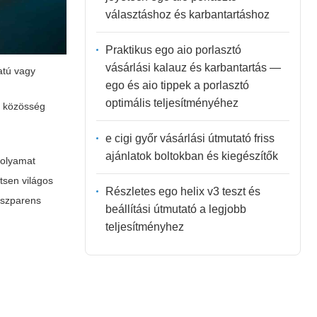
választáshoz és karbantartáshoz
Praktikus ego aio porlasztó
vásárlási kalauz és karbantartás —
atú vagy
ego és aio tippek a porlasztó
optimális teljesítményéhez
k közösség
e cigi győr vásárlási útmutató friss
ajánlatok boltokban és kiegészítők
folyamat
ítsen világos
Részletes ego helix v3 teszt és
anszparens
beállítási útmutató a legjobb
teljesítményhez