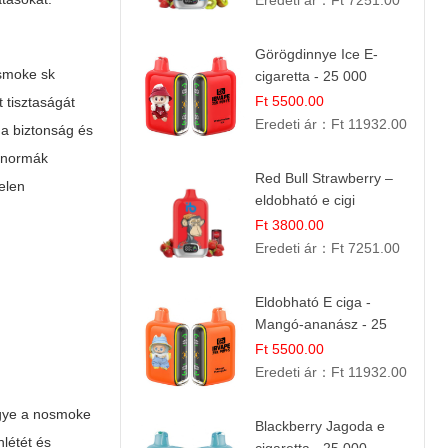
Eredeti ár：
Ft 7251.00
Görögdinnye Ice E-
osmoke sk
cigaretta - 25 000
befújás
Ft 5500.00
t tisztaságát
Eredeti ár：
Ft 11932.00
 a biztonság és
i normák
Red Bull Strawberry –
elen
eldobható e cigi
Ft 3800.00
Eredeti ár：
Ft 7251.00
Eldobható E ciga -
Mangó-ananász - 25
000 befújás
Ft 5500.00
Eredeti ár：
Ft 11932.00
egye a nosmoke
Blackberry Jagoda e
nlétét és