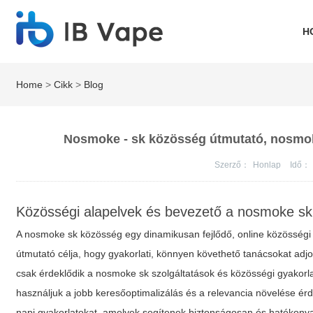
H
Home
>
Cikk
>
Blog
Nosmoke - sk közösség útmutató, nosmoke
Szerző：
Honlap
Idő：
Közösségi alapelvek és bevezető a nosmoke s
A nosmoke sk közösség egy dinamikusan fejlődő, online közösségi tér
útmutató célja, hogy gyakorlati, könnyen követhető tanácsokat adj
csak érdeklődik a nosmoke sk szolgáltatások és közösségi gyakorla
használjuk a jobb keresőoptimalizálás és a relevancia növelése ér
napi gyakorlatokat, amelyek segítenek biztonságosan és hatékonya