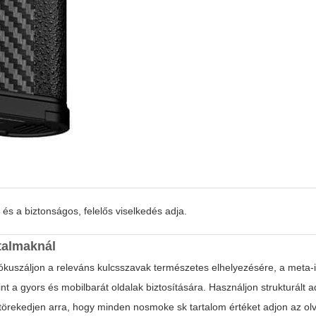
és a biztonságos, felelős viselkedés adja.
talmaknál
fókuszáljon a releváns kulcsszavak természetes elhelyezésére, a meta-
nt a gyors és mobilbarát oldalak biztosítására. Használjon strukturált a
s törekedjen arra, hogy minden nosmoke sk tartalom értéket adjon az o