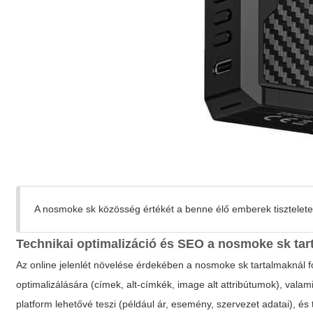
A nosmoke sk közösség értékét a benne élő emberek tisztelete 
Technikai optimalizáció és SEO a nosmoke sk tar
Az online jelenlét növelése érdekében a nosmoke sk tartalmaknál 
optimalizálására (címek, alt-címkék, image alt attribútumok), valami
platform lehetővé teszi (például ár, esemény, szervezet adatai), é