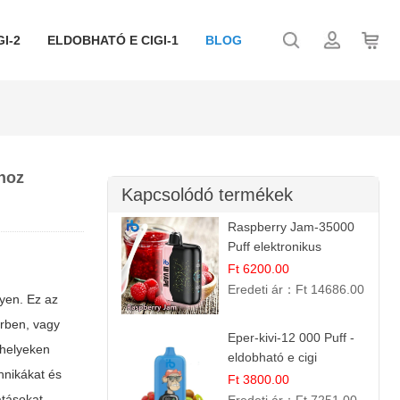
I-2
ELDOBHATÓ E CIGI-1
BLOG
hoz
Kapcsolódó termékek
Raspberry Jam-35000
Puff elektronikus
cigaretta (Ibvape Bar)
Ft 6200.00
Eredeti ár：
Ft 14686.00
lyen. Ez az
érben, vagy
Eper-kivi-12 000 Puff -
 helyeken
eldobható e cigi
hnikákat és
Ft 3800.00
tásokat.