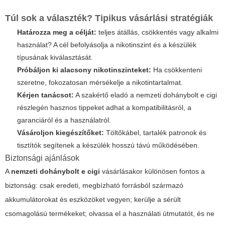
Túl sok a választék? Tipikus vásárlási stratégiák
Határozza meg a célját:
teljes átállás, csökkentés vagy alkalmi
használat? A cél befolyásolja a nikotinszint és a készülék
típusának kiválasztását.
Próbáljon ki alacsony nikotinszinteket:
Ha csökkenteni
szeretne, fokozatosan mérsékelje a nikotintartalmat.
Kérjen tanácsot:
A szakértő eladó a nemzeti dohánybolt e cigi
részlegén hasznos tippeket adhat a kompatibilitásról, a
garanciáról és a használatról.
Vásároljon kiegészítőket:
Töltőkábel, tartalék patronok és
tisztítók segítenek a készülék hosszú távú működésében.
Biztonsági ajánlások
A
nemzeti dohánybolt e cigi
vásárlásakor különösen fontos a
biztonság: csak eredeti, megbízható forrásból származó
akkumulátorokat és eszközöket vegyen; kerülje a sérült
csomagolású termékeket; olvassa el a használati útmutatót, és ne