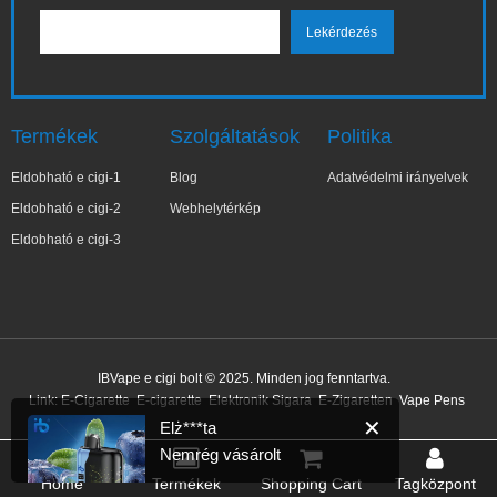
Termékek
Szolgáltatások
Politika
Eldobható e cigi-1
Blog
Adatvédelmi irányelvek
Eldobható e cigi-2
Webhelytérkép
Eldobható e cigi-3
✕
Elż***ta
IBVape e cigi bolt © 2025. Minden jog fenntartva.
Nemrég vásárolt
Link:
E-Cigarette
E-cigarette
Elektronik Sigara
E-Zigaretten
Vape Pens
10 perccel ezelőtt
Home
Termékek
Shopping Cart
Tagközpont