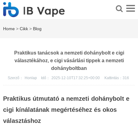
Home
>
Cikk
>
Blog
Praktikus tanácsok a nemzeti dohánybolt e cigi
választékához, e cigi vásárlási tippek a nemzeti
dohányboltban
Szerző：
Honlap
Idő：
2025-12-10T17:32:25+00:00
Kattintás：
316
Praktikus útmutató a nemzeti dohánybolt e
cigi kínálatának megértéséhez és okos
választáshoz