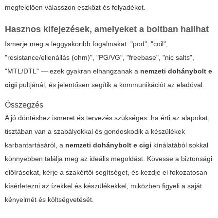
megfelelően válasszon eszközt és folyadékot.
Hasznos kifejezések, amelyeket a boltban hallhat
Ismerje meg a leggyakoribb fogalmakat: "pod", "coil",
"resistance/ellenállás (ohm)", "PG/VG", "freebase", "nic salts",
"MTL/DTL" — ezek gyakran elhangzanak a
nemzeti dohánybolt e
cigi
pultjánál, és jelentősen segítik a kommunikációt az eladóval.
Összegzés
A jó döntéshez ismeret és tervezés szükséges: ha érti az alapokat,
tisztában van a szabályokkal és gondoskodik a készülékek
karbantartásáról, a
nemzeti dohánybolt e cigi
kínálatából sokkal
könnyebben találja meg az ideális megoldást. Kövesse a biztonsági
előírásokat, kérje a szakértői segítséget, és kezdje el fokozatosan
kísérletezni az ízekkel és készülékekkel, miközben figyeli a saját
kényelmét és költségvetését.