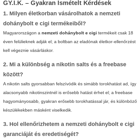
GY.I.K. – Gyakran Ismételt Kérdések
1. Milyen életkorban vásárolhatok a nemzeti
dohánybolt e cigi termékeiből?
Magyarországon a
nemzeti dohánybolt e cigi
termékeit csak 18
éven felülieknek adják el; a boltban az eladónak életkor-ellenőrzést
kell végeznie vásárláskor.
2. Mi a különbség a nikotin salts és a freebase
között?
A nikotin salts gyorsabban felszívódik és simább torokhatást ad, így
alacsonyabb nikotinszintnél is erősebb hatást érhet el; a freebase
hagyományosabb, gyakran erősebb torokhatással jár, és különböző
készülékekben másként viselkedik.
3. Hol ellenőrizhetem a nemzeti dohánybolt e cigi
garanciáját és eredetiségét?