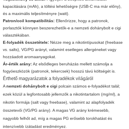
kapacitására (mAh), a töltési lehetőségre (USB-C ma már előny),
és a maximális teljesítményre (watt).
Patron/coil kompatibilitás:
Ellenőrizze, hogy a patronok,
porlasztók könnyen beszerezhetők-e a nemzeti dohánybolt e cigi
választékában.
E-folyadék összetétele:
Nézze meg a nikotintípusokat (freebase
vs. salts), VG/PG arányt, valamint esetleges allergéneket vagy
hozzáadott aromaanyagokat.
Ár-érték arány:
Az elsődleges beruházás mellett számolja a
fogyóeszközök (patronok, tekercsek) hosszú távú költségét is.
Érthető magyarázatok a folyadékok világáról
A
nemzeti dohánybolt e cigi
polcain számos e-folyadékot talál;
ezek közül a legfontosabb jellemzők a nikotintartalom (mg/ml), a
nikotin formája (salt vagy freebase), valamint az alapfolyadék
összetevői (VG/PG arány). A magas VG arány krémesebb,
nagyobb felhőt ad, míg a magas PG erősebb torokhatást és
intenzívebb ízátadást eredményez.