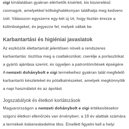
cigi
kínálatában gyakran elérhetők kísérleti, kis kiszerelésű
csomagok, amelyekkel költséghatékonyan találhatja meg kedvenc
ízét. Válasszon egyszerre egy-két új ízt, hogy tisztán érezze a
különbségeket, és jegyezze fel, melyek váltak be.
Karbantartási és higiéniai javaslatok
Az eszközök élettartamát jelentősen növeli a rendszeres
karbantartás: tisztítsa meg a csatlakozókat, cserélje a porlasztókat
a gyártó ajánlása szerint, és ügyeljen a patrontömítések épségére.
A
nemzeti dohánybolt e cigi
termékeihez gyakran talál megfelelő
karbantartó készleteket és pótalkatrészeket, amelyek megkönnyítik
a napi használatot és az ápolást.
Jogszabályok és életkori korlátozások
Magyarországon a
nemzeti dohánybolt e cigi
értékesítésekor
szigorú életkori ellenőrzés van érvényben; a 18 év alattiak számára
a termékek kiskereskedelme tilos. Emellett figyelni kell a helyi