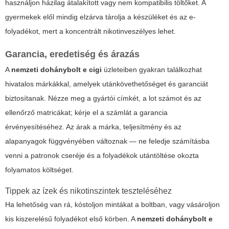
használjon házilag átalakított vagy nem kompatibilis töltőket. A
gyermekek elől mindig elzárva tárolja a készüléket és az e-
folyadékot, mert a koncentrált nikotinveszélyes lehet.
Garancia, eredetiség és árazás
A
nemzeti dohánybolt e cigi
üzleteiben gyakran találkozhat
hivatalos márkákkal, amelyek utánkövethetőséget és garanciát
biztosítanak. Nézze meg a gyártói címkét, a lot számot és az
ellenőrző matricákat; kérje el a számlát a garancia
érvényesítéséhez. Az árak a márka, teljesítmény és az
alapanyagok függvényében változnak — ne feledje számításba
venni a patronok cseréje és a folyadékok utántöltése okozta
folyamatos költséget.
Tippek az ízek és nikotinszintek teszteléséhez
Ha lehetőség van rá, kóstoljon mintákat a boltban, vagy vásároljon
kis kiszerelésű folyadékot első körben. A
nemzeti dohánybolt e