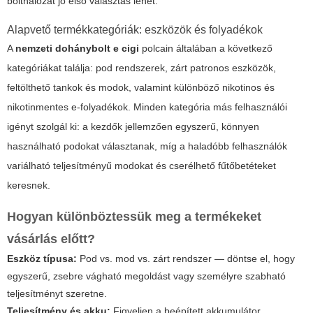
bolthálózat jó első választás lehet.
Alapvető termékkategóriák: eszközök és folyadékok
A
nemzeti dohánybolt e cigi
polcain általában a következő
kategóriákat találja:
pod rendszerek
,
zárt patronos eszközök
,
feltölthető tankok és modok
, valamint különböző nikotinos és
nikotinmentes e-folyadékok. Minden kategória más felhasználói
igényt szolgál ki: a kezdők jellemzően egyszerű, könnyen
használható podokat választanak, míg a haladóbb felhasználók
variálható teljesítményű modokat és cserélhető fűtőbetéteket
keresnek.
Hogyan különböztessük meg a termékeket
vásárlás előtt?
Eszköz típusa:
Pod vs. mod vs. zárt rendszer — döntse el, hogy
egyszerű, zsebre vágható megoldást vagy személyre szabható
teljesítményt szeretne.
Teljesítmény és akku:
Figyeljen a beépített akkumulátor