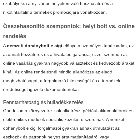
szabályokra a nyilvános helyeken való használatra és a
nikotintartalmú termékek promóciójára vonatkozóan.
Összehasonlító szempontok: helyi bolt vs. online
rendelés
A
nemzeti dohánybolt e cigi
előnye a személyes tanácsadás, az
azonnali hozzáférés és a hivatalos garancia; ezzel szemben az
online vásárlás gyakran nagyobb választékot és kedvezőbb árakat
kínál. Az online rendelésnél mindig ellenőrizze az eladó
megbízhatóságát, a forgalmazó hitelességét és a termékek
eredetiségét igazoló dokumentumokat.
Fenntarthatóság és hulladékkezelés
Gondoljon a környezetre: sok alkatrész, például akkumulátorok és
elektronikus modulok speciális kezelésre szorulnak. A nemzeti
dohánybolt e cigi forgalmazói gyakran adnak útmutatást az
eszközök és patronok helyes ártalmatlanításáról vagy