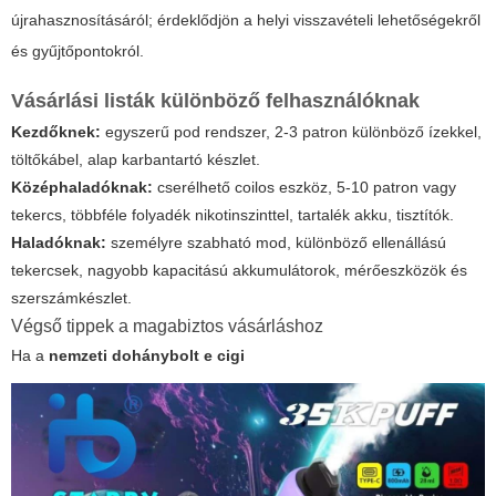
újrahasznosításáról; érdeklődjön a helyi visszavételi lehetőségekről
és gyűjtőpontokról.
Vásárlási listák különböző felhasználóknak
Kezdőknek:
egyszerű pod rendszer, 2-3 patron különböző ízekkel,
töltőkábel, alap karbantartó készlet.
Középhaladóknak:
cserélhető coilos eszköz, 5-10 patron vagy
tekercs, többféle folyadék nikotinszinttel, tartalék akku, tisztítók.
Haladóknak:
személyre szabható mod, különböző ellenállású
tekercsek, nagyobb kapacitású akkumulátorok, mérőeszközök és
szerszámkészlet.
Végső tippek a magabiztos vásárláshoz
Ha a
nemzeti dohánybolt e cigi