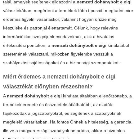
talál, amelyek segítenek eligazodni a
nemzeti dohánybolt e cigi
választékában, megérteni a termékek főbb típusait, megtudni mire
érdemes figyelni vásárláskor, valamint hogyan őrizze meg
készüléke és patronjai élettartamát. Célunk, hogy releváns
információkkal szolgáljunk mindazoknak, akik a hivatalos
értékesítési pontokon, a
nemzeti dohánybolt e cigi
kínálatából
szeretnének választani, miközben figyelembe vesszük a
szabályozási sajátosságokat és a biztonsági szempontokat.
Miért érdemes a nemzeti dohánybolt e cigi
választékát előnyben részesíteni?
A
nemzeti dohánybolt e cigi
kínálata általában ellenőrzöttebb, a
termékek eredete és összetétele átláthatóbb, az eladók
tájékozottak a jogszabályokról, és segítenek a szabályoknak
megfelelő vásárlásban. Ha fontos Önnek a hitelesség, a garancia,
illetve a magyarországi szabályok betartása, akkor a hivatalos