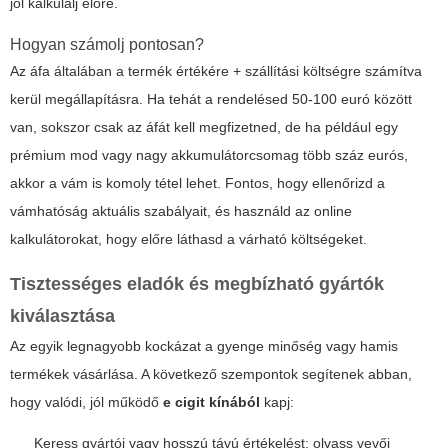
jól kalkulálj előre.
Hogyan számolj pontosan?
Az áfa általában a termék értékére + szállítási költségre számítva
kerül megállapításra. Ha tehát a rendelésed 50-100 euró között
van, sokszor csak az áfát kell megfizetned, de ha például egy
prémium mod vagy nagy akkumulátorcsomag több száz eurós,
akkor a vám is komoly tétel lehet. Fontos, hogy ellenőrizd a
vámhatóság aktuális szabályait, és használd az online
kalkulátorokat, hogy előre láthasd a várható költségeket.
Tisztességes eladók és megbízható gyártók
kiválasztása
Az egyik legnagyobb kockázat a gyenge minőség vagy hamis
termékek vásárlása. A következő szempontok segítenek abban,
hogy valódi, jól működő
e cigit kínából
kapj:
Keress gyártói vagy hosszú távú értékelést: olvass vevői