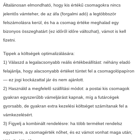
Általánosan elmondható, hogy kis értékű csomagokra nincs
jelentős vámteher, de az áfa (forgalmi adó) a legtöbbször
felszámolásra kerül, és ha a csomag értéke meghalad egy
bizonyos összeghatárt (ez időről időre változhat), vámot is kell
fizetni.
Tippek a költségek optimalizálására:
1) Válaszd a legalacsonyabb reális értékbeállítást: néhány eladó
felajánlja, hogy alacsonyabb értéket tüntet fel a csomagolópapíron
— ez jogi kockázattal jár és nem ajánlott.
2) Használd a megfelelő szállítási módot: a postai kis csomagok
gyakran egyszerűbb vámeljárást kapnak, míg a futárcégek
gyorsabb, de gyakran extra kezelési költséget számítanak fel a
vámkezelésért.
3) Figyelj a kombinált rendelésre: ha több terméket rendelsz
egyszerre, a csomagérték nőhet, és ez vámot vonhat maga után;