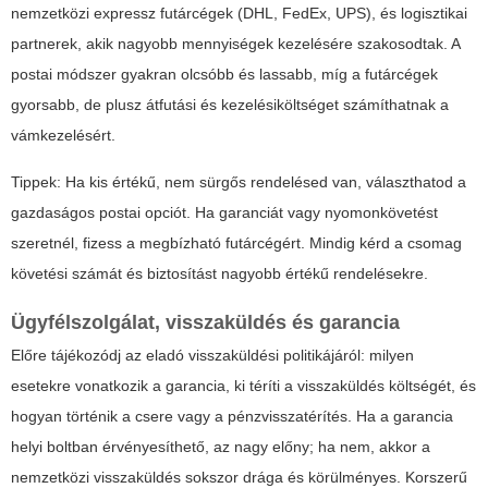
nemzetközi expressz futárcégek (DHL, FedEx, UPS), és logisztikai
partnerek, akik nagyobb mennyiségek kezelésére szakosodtak. A
postai módszer gyakran olcsóbb és lassabb, míg a futárcégek
gyorsabb, de plusz átfutási és kezelésiköltséget számíthatnak a
vámkezelésért.
Tippek:
Ha kis értékű, nem sürgős rendelésed van, választhatod a
gazdaságos postai opciót. Ha garanciát vagy nyomonkövetést
szeretnél, fizess a megbízható futárcégért.
Mindig kérd a csomag
követési számát és biztosítást nagyobb értékű rendelésekre.
Ügyfélszolgálat, visszaküldés és garancia
Előre tájékozódj az eladó visszaküldési politikájáról: milyen
esetekre vonatkozik a garancia, ki téríti a visszaküldés költségét, és
hogyan történik a csere vagy a pénzvisszatérítés. Ha a garancia
helyi boltban érvényesíthető, az nagy előny; ha nem, akkor a
nemzetközi visszaküldés sokszor drága és körülményes. Korszerű