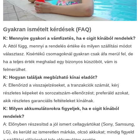
Gyakran ismételt kérdések (FAQ)
K: Mennyire gyakori a vámfizetés, ha
e cigit kínából
rendelek?
A: Attól függ, mennyi a rendelés értéke és milyen szállítási módot
választasz. Kisértékű csomagoknál gyakran csak áfa merül fel, de
ha a teljes érték meghalad egy bizonyos küszöböt, vám is
felmerülhet.
K: Hogyan találjak megbízható kínai eladót?
A: Ellenőrizd a visszajelzéseket, a tranzakciók számát, kérj
részletes képeket és sorozatszám-ellenőrzést; preferáld azokat,
akik részletes garanciális feltételeket kínálnak.
K: Milyen akkumulátorokra figyeljek, ha
e cigit kínából
rendelek?
A: Előnyben részesítsd a jól ismert cellagyártókat (Sony, Samsung,
LG), és kerüld az ismeretlen márkás, olcsó akkukat; mindig figyeld
a szállítási előírásokat tele akkumulátor esetén.