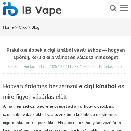
Home
>
Cikk
>
Blog
Praktikus tippek e cigi kínából vásárláshoz — hogyan
spórolj, kerüld el a vámot és válassz minőséget
Szerző：
Honlap
Idő：
2025-12-04T17:37:40+00:00
Kattintás：
257
Hogyan érdemes beszerezni
e cigi kínából
és
mire figyelj vásárlás előtt
A mai nemzetközi piac lehetőséget ad arra, hogy olcsóbban,
szélesebb választékból szerezzük be a különböző elektromos
cigarettákat és kiegészítőket. Ha a célod az, hogy kedvező áron
juss hozzá egy jó szettel vagy tartalék alkatrészekhez, akkor a
e