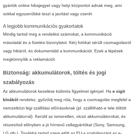
gyártók online hibajegyet vagy helyi központot adnak meg, ami
sokkal egyszerűbbé teszi a javítást vagy cserét.
A legjobb kommunikációs gyakorlatok
Mindig tartsd meg a rendelési számokat, a kommunikáció
másolatát és a fizetési bizonylatot. Kérj fotókat sérült csomagolásról
vagy hibáról, és dokumentáld a kommunikációt. Ezek a lépések
megkönnyítik a reklamációt.
Biztonság: akkumulátorok, töltés és jogi
szabályozás
Az akkumulátorok kezelése különös figyelmet igényel. Ha
e cigit
kínából
rendelsz, győződj meg róla, hogy a csomagolás megfelel a
nemzetközi légi szállítási előírásoknak (pl. szállítható-e tele töltött
akkumulátorral). Kerüld az ismeretlen, olcsó akkumulátorokat, és
részesítsd előnyben a jó hírnevű cellagyártókat (Sony, Samsung,
LG stb.). Továbbá tartsd szem előtt az EU-s szabályozást az e-