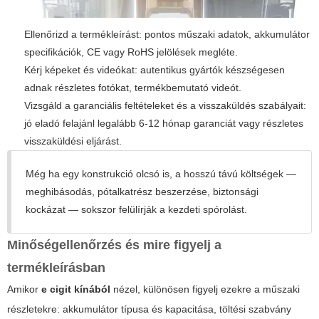
Ellenőrizd a termékleírást: pontos műszaki adatok, akkumulátor
specifikációk, CE vagy RoHS jelölések megléte.
Kérj képeket és videókat: autentikus gyártók készségesen
adnak részletes fotókat, termékbemutató videót.
Vizsgáld a garanciális feltételeket és a visszaküldés szabályait:
jó eladó felajánl legalább 6-12 hónap garanciát vagy részletes
visszaküldési eljárást.
Még ha egy konstrukció olcsó is, a hosszú távú költségek —
meghibásodás, pótalkatrész beszerzése, biztonsági
kockázat — sokszor felülírják a kezdeti spórolást.
Minőségellenőrzés és mire figyelj a
termékleírásban
Amikor
e cigit kínából
nézel, különösen figyelj ezekre a műszaki
részletekre: akkumulátor típusa és kapacitása, töltési szabvány