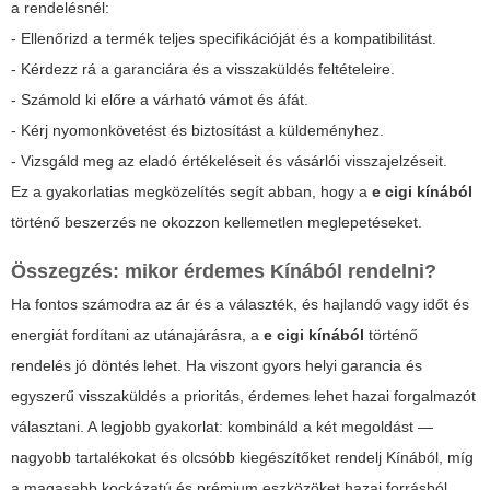
a rendelésnél:
- Ellenőrizd a termék teljes specifikációját és a kompatibilitást.
- Kérdezz rá a garanciára és a visszaküldés feltételeire.
- Számold ki előre a várható vámot és áfát.
- Kérj nyomonkövetést és biztosítást a küldeményhez.
- Vizsgáld meg az eladó értékeléseit és vásárlói visszajelzéseit.
Ez a gyakorlatias megközelítés segít abban, hogy a
e cigi kínából
történő beszerzés ne okozzon kellemetlen meglepetéseket.
Összegzés: mikor érdemes Kínából rendelni?
Ha fontos számodra az ár és a választék, és hajlandó vagy időt és
energiát fordítani az utánajárásra, a
e cigi kínából
történő
rendelés jó döntés lehet. Ha viszont gyors helyi garancia és
egyszerű visszaküldés a prioritás, érdemes lehet hazai forgalmazót
választani. A legjobb gyakorlat: kombináld a két megoldást —
nagyobb tartalékokat és olcsóbb kiegészítőket rendelj Kínából, míg
a magasabb kockázatú és prémium eszközöket hazai forrásból