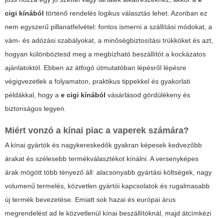
cigi kínából
történő rendelés logikus választás lehet. Azonban ez
nem egyszerű pillanatfelvétel: fontos ismerni a szállítási módokat, a
vám- és adózási szabályokat, a minőségbiztosítási trükköket és azt,
hogyan különböztesd meg a megbízható beszállítót a kockázatos
ajánlatoktól. Ebben az átfogó útmutatóban lépésről lépésre
végigvezetlek a folyamaton, praktikus tippekkel és gyakorlati
példákkal, hogy a
e cigi kínából
vásárlásod gördülékeny és
biztonságos legyen.
Miért vonzó a kínai piac a vaperek számára?
A kínai gyártók és nagykereskedők gyakran képesek kedvezőbb
árakat és szélesebb termékválasztékot kínálni. A versenyképes
árak mögött több tényező áll: alacsonyabb gyártási költségek, nagy
volumenű termelés, közvetlen gyártói kapcsolatok és rugalmasabb
új termék bevezetése. Emiatt sok hazai és európai árus
megrendelést ad le közvetlenül kínai beszállítóknál, majd átcímkézi