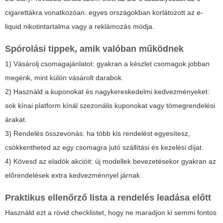
cigarettákra vonatkozóan: egyes országokban korlátozott az e-
liquid nikotintartalma vagy a reklámozás módja.
Spórolási tippek, amik valóban működnek
1) Vásárolj csomagajánlatot: gyakran a készlet csomagok jobban
megérik, mint külön vásárolt darabok.
2) Használd a kuponokat és nagykereskedelmi kedvezményeket:
sok kínai platform kínál szezonális kuponokat vagy tömegrendelési
árakat.
3) Rendelés összevonás: ha több kis rendelést egyesítesz,
csökkentheted az egy csomagra jutó szállítási és kezelési díjat.
4) Kövesd az eladók akcióit: új modellek bevezetésekor gyakran az
előrendelések extra kedvezménnyel járnak.
Praktikus ellenőrző lista a rendelés leadása előtt
Használd ezt a rövid checklistet, hogy ne maradjon ki semmi fontos