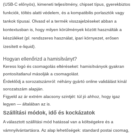
(USB-C előnyös), kimeneti teljesítmény, chipset típus, gyerekbiztos
funkciók, töltés alatti védelem, és a kompatibilis porlasztók vagy
tankok típusai. Olvasd el a termék visszajelzéseket abban a
kontextusban is, hogy milyen körülmények között használták a
készüléket (pl. rendszeres használat, ipari környezet, erősen
ízesített e-liquid).
Hogyan ellenőrizd a hamisítványt?
Keress logó és csomagolás eltéréseket: hamisítványok gyakran
pontosítatlanul másolják a csomagolást.
Érdeklődj a sorozatszámról: néhány gyártó online validálást kínál
sorozatszám alapján.
Figyeld az ár extrém alacsony szintjét: túl jó ahhoz, hogy igaz
legyen — általában az is.
Szállítási módok, idő és kockázatok
A választott szállítási mód hatással van a költségekre és a
vámnyilvántartásra. Az alap lehetőségek: standard postai csomag,