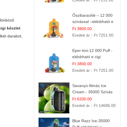
Eredeti ár：
Ft 7251.00
Őszibaracklé – 12 000
ülönböző
szívással –eldobható e
cigi
igi készlet
Ft 3800.00
Eredeti ár：
Ft 7251.00
dkét darabot,
Eper-kivi-12 000 Puff -
eldobható e cigi
Ft 3800.00
Eredeti ár：
Ft 7251.00
Savanyú Almás Ice
Cream - 35000 Szívás
elektromos cigi
Ft 6200.00
Eredeti ár：
Ft 14686.00
Blue Razz Ice-35000