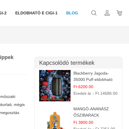
I-2
ELDOBHATÓ E CIGI-1
BLOG
tippek
Kapcsolódó termékek
Blackberry Jagoda-
35000 Puff eldobható
vape
Ft 6200.00
Eredeti ár：
Ft 14686.00
b műszaki
korlati, mégis
MANGÓ-ANANÁSZ
s megosztás
ŐSZIBARACK
elektromos cigi – 12
Ft 3800.00
000 befújás