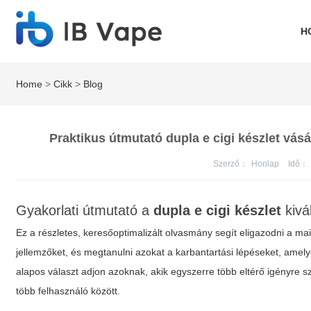
H
Home
>
Cikk
>
Blog
Praktikus útmutató dupla e cigi készlet vás
Szerző：
Honlap
Idő：
Gyakorlati útmutató a
dupla e cigi készlet
kivá
Ez a részletes, keresőoptimalizált olvasmány segít eligazodni a m
jellemzőket, és megtanulni azokat a karbantartási lépéseket, amely
alapos választ adjon azoknak, akik egyszerre több eltérő igényre sz
több felhasználó között.