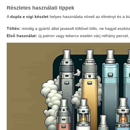
Részletes használati tippek
A
dupla e cigi készlet
helyes használata növeli az élményt és a bi
Töltés:
mindig a gyártó által javasolt töltővel tölts, ne hagyd eszkö
Első használat:
új patron vagy tekercs esetén várj néhány percet, h