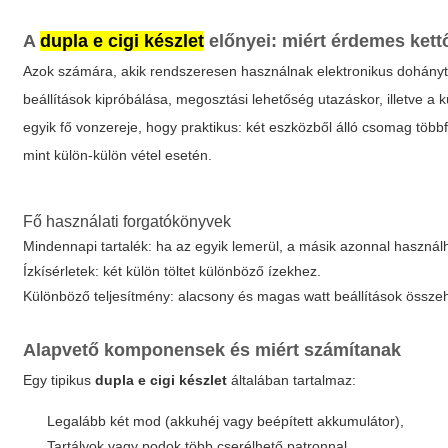
A
dupla e cigi készlet
előnyei: miért érdemes ke
Azok számára, akik rendszeresen használnak elektronikus dohányt
beállítások kipróbálása, megosztási lehetőség utazáskor, illetve a
egyik fő vonzereje, hogy praktikus: két eszközből álló csomag töb
mint külön-külön vétel esetén.
Fő használati forgatókönyvek
Mindennapi tartalék: ha az egyik lemerül, a másik azonnal használ
Ízkísérletek: két külön töltet különböző ízekhez.
Különböző teljesítmény: alacsony és magas watt beállítások össze
Alapvető komponensek és miért számítanak
Egy tipikus
dupla e cigi készlet
általában tartalmaz:
Legalább két mod (akkuhéj vagy beépített akkumulátor),
Tartályok vagy podok több cserélhető patronnal,