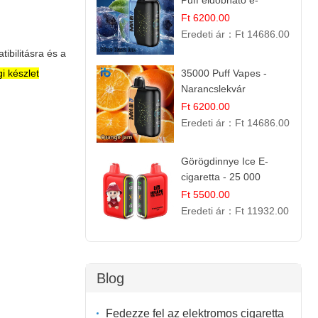
Puff eldobható e-
cigaretta
Ft 6200.00
Eredeti ár：
Ft 14686.00
ibilitásra és a
35000 Puff Vapes -
gi készlet
Narancslekvár
Ft 6200.00
Eredeti ár：
Ft 14686.00
Görögdinnye Ice E-
cigaretta - 25 000
befújás
Ft 5500.00
Eredeti ár：
Ft 11932.00
Blog
Fedezze fel az elektromos cigaretta