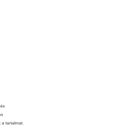
 és
os
 a tartalmat.