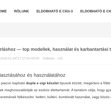
OME
RÓLUNK
ELDOBHATÓ E CIGI-3
ELDOBHATÓ E CIG
árláshoz — top modellek, használat és karbantartási 
2026-01-04T17:27:54+00:00
Kattintás：
145
lasztásához és használatához
ai piacon kapható
dupla e cigi készlet
típusok között, megérteni a főb
ek meghosszabbítják az eszköz élettartamát. A tartalom célja, hogy gya
eretnének felkészülni: beltéri, kültéri, kombinált használat, vagy közö