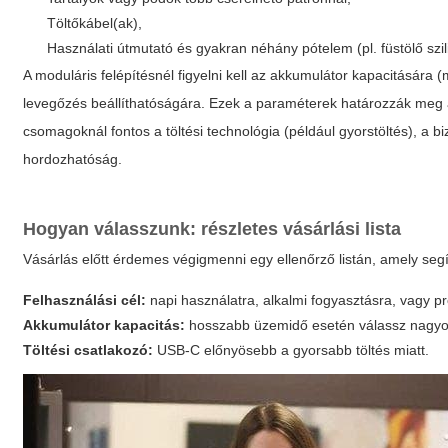
Töltőkábel(ak),
Használati útmutató és gyakran néhány pótelem (pl. füstölő szil
A moduláris felépítésnél figyelni kell az akkumulátor kapacitására 
levegőzés beállíthatóságára. Ezek a paraméterek határozzák meg a
csomagoknál fontos a töltési technológia (például gyorstöltés), a b
hordozhatóság.
Hogyan válasszunk: részletes vásárlási lista
Vásárlás előtt érdemes végigmenni egy ellenőrző listán, amely segít
Felhasználási cél:
napi használatra, alkalmi fogyasztásra, vagy pr
Akkumulátor kapacitás:
hosszabb üzemidő esetén válassz nagyo
Töltési csatlakozó:
USB-C előnyösebb a gyorsabb töltés miatt.