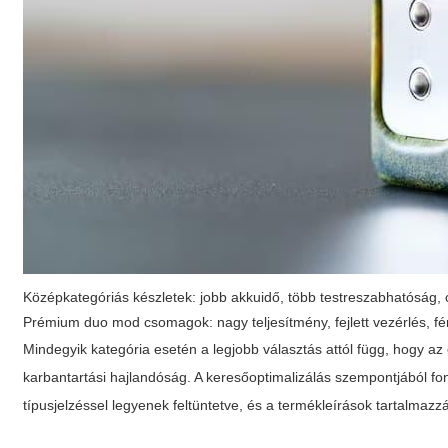
Középkategóriás készletek:
jobb akkuidő, több testreszabhatóság, 
Prémium duo mod csomagok:
nagy teljesítmény, fejlett vezérlés, f
Mindegyik kategória esetén a legjobb választás attól függ, hogy az
karbantartási hajlandóság. A keresőoptimalizálás szempontjából f
típusjelzéssel legyenek feltüntetve, és a termékleírások tartalmazz