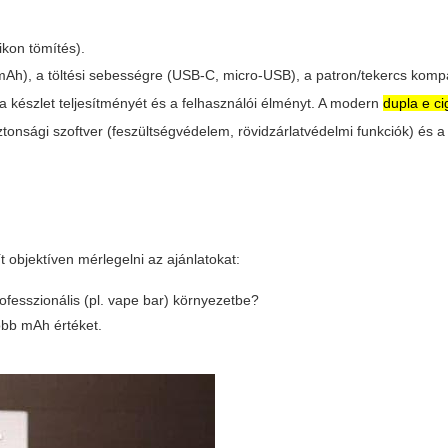
ikon tömítés).
(mAh), a töltési sebességre (USB-C, micro-USB), a patron/tekercs kompat
 készlet teljesítményét és a felhasználói élményt. A modern
dupla e ci
iztonsági szoftver (feszültségvédelem, rövidzárlatvédelmi funkciók) és a
 objektíven mérlegelni az ajánlatokat:
ofesszionális (pl. vape bar) környezetbe?
bb mAh értéket.