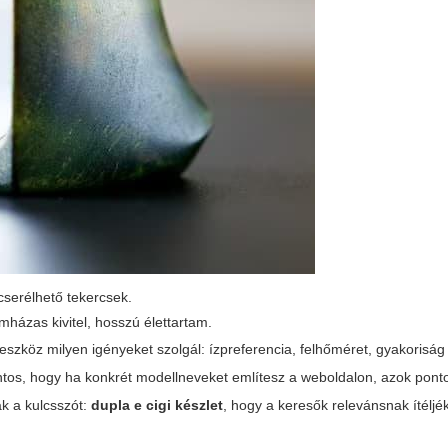
cserélhető tekercsek.
émházas kivitel, hosszú élettartam.
 eszköz milyen igényeket szolgál: ízpreferencia, felhőméret, gyakoriság
ontos, hogy ha konkrét modellneveket említesz a weboldalon, azok pont
ák a kulcsszót:
dupla e cigi készlet
, hogy a keresők relevánsnak ítéljék