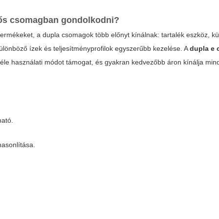
ttős csomagban gondolkodni?
ermékeket, a dupla csomagok több előnyt kínálnak: tartalék eszköz, k
 különböző ízek és teljesítményprofilok egyszerűbb kezelése. A
dupla e c
bféle használati módot támogat, és gyakran kedvezőbb áron kínálja min
ható.
hasonlítása.