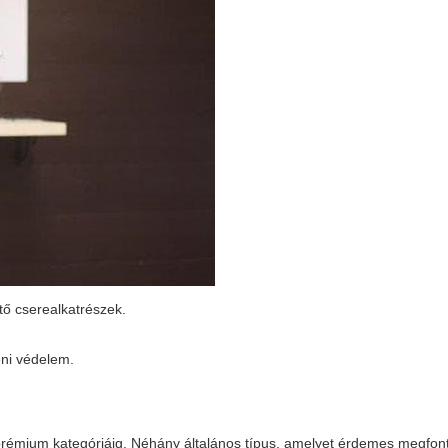
ő cserealkatrészek.
eni védelem.
a prémium kategóriáig. Néhány általános típus, amelyet érdemes megfont