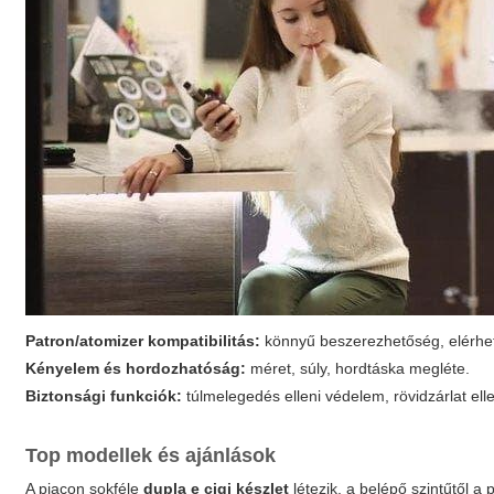
Patron/atomizer kompatibilitás:
könnyű beszerezhetőség, elérhet
Kényelem és hordozhatóság:
méret, súly, hordtáska megléte.
Biztonsági funkciók:
túlmelegedés elleni védelem, rövidzárlat ell
Top modellek és ajánlások
A piacon sokféle
dupla e cigi készlet
létezik, a belépő szintűtől 