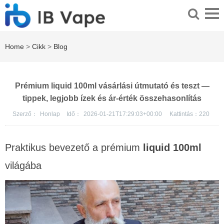
Home
>
Cikk
>
Blog
Prémium liquid 100ml vásárlási útmutató és teszt —
tippek, legjobb ízek és ár-érték összehasonlítás
Szerző：
Honlap
Idő：
2026-01-21T17:29:03+00:00
Kattintás：
220
Praktikus bevezető a prémium
liquid 100ml
világába