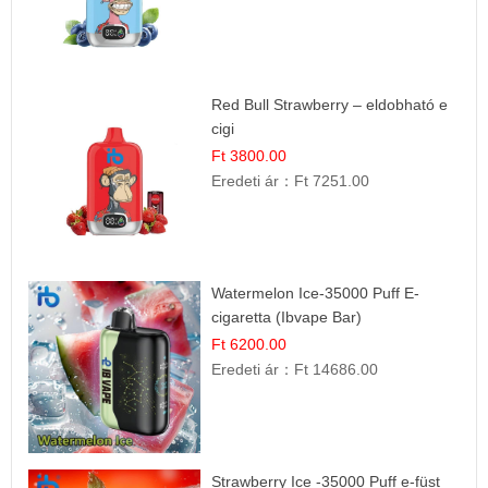
Red Bull Strawberry – eldobható e
cigi
Ft 3800.00
Eredeti ár：
Ft 7251.00
Watermelon Ice-35000 Puff E-
cigaretta (Ibvape Bar)
Ft 6200.00
Eredeti ár：
Ft 14686.00
Strawberry Ice -35000 Puff e-füst