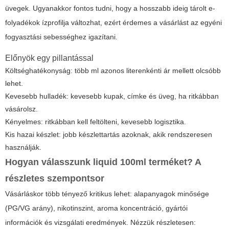
üvegek. Ugyanakkor fontos tudni, hogy a hosszabb ideig tárolt e-
folyadékok ízprofilja változhat, ezért érdemes a vásárlást az egyéni
fogyasztási sebességhez igazítani.
Előnyök egy pillantással
Költséghatékonyság: több ml azonos literenkénti ár mellett olcsóbb
lehet.
Kevesebb hulladék: kevesebb kupak, címke és üveg, ha ritkábban
vásárolsz.
Kényelmes: ritkábban kell feltölteni, kevesebb logisztika.
Kis hazai készlet: jobb készlettartás azoknak, akik rendszeresen
használják.
Hogyan válasszunk
liquid 100ml
terméket? A
részletes szempontsor
Vásárláskor több tényező kritikus lehet: alapanyagok minősége
(PG/VG arány), nikotinszint, aroma koncentráció, gyártói
információk és vizsgálati eredmények. Nézzük részletesen: