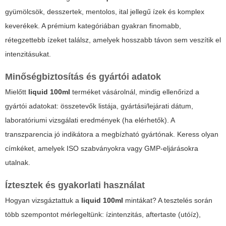
gyümölcsök, desszertek, mentolos, ital jellegű ízek és komplex
keverékek. A prémium kategóriában gyakran finomabb,
rétegzettebb ízeket találsz, amelyek hosszabb távon sem veszítik el
intenzitásukat.
Minőségbiztosítás és gyártói adatok
Mielőtt
liquid 100ml
terméket vásárolnál, mindig ellenőrizd a
gyártói adatokat: összetevők listája, gyártási/lejárati dátum,
laboratóriumi vizsgálati eredmények (ha elérhetők). A
transzparencia jó indikátora a megbízható gyártónak. Keress olyan
címkéket, amelyek ISO szabványokra vagy GMP-eljárásokra
utalnak.
Íztesztek és gyakorlati használat
Hogyan vizsgáztattuk a
liquid 100ml
mintákat? A tesztelés során
több szempontot mérlegeltünk: ízintenzitás, aftertaste (utóíz),