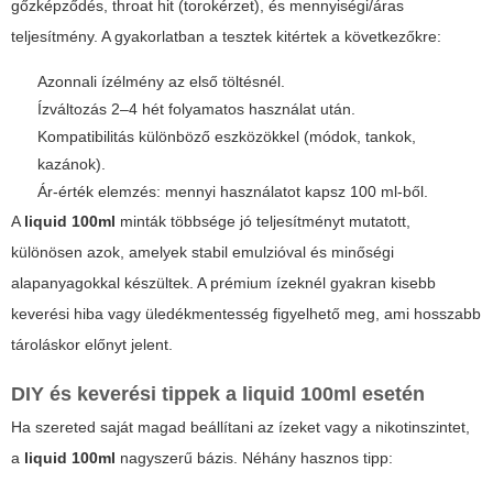
gőzképződés, throat hit (torokérzet), és mennyiségi/áras
teljesítmény. A gyakorlatban a tesztek kitértek a következőkre:
Azonnali ízélmény az első töltésnél.
Ízváltozás 2–4 hét folyamatos használat után.
Kompatibilitás különböző eszközökkel (módok, tankok,
kazánok).
Ár-érték elemzés: mennyi használatot kapsz 100 ml-ből.
A
liquid 100ml
minták többsége jó teljesítményt mutatott,
különösen azok, amelyek stabil emulzióval és minőségi
alapanyagokkal készültek. A prémium ízeknél gyakran kisebb
keverési hiba vagy üledékmentesség figyelhető meg, ami hosszabb
tároláskor előnyt jelent.
DIY és keverési tippek a
liquid 100ml
esetén
Ha szereted saját magad beállítani az ízeket vagy a nikotinszintet,
a
liquid 100ml
nagyszerű bázis. Néhány hasznos tipp: