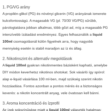
1. PG/VG arány
A propilén-glikol (PG) és növényi glicerin (VG) arányának ismerete
kulcsfontosságú. A magasabb VG (pl. 70/30 VG/PG) sűrűbb,
párologtatásra jobban alkalmas, több gőzt ad, míg a magasabb PG
intenzívebb ízátadást eredményez. Egyes felhasználók a
liquid
100ml
csomagolásnál külön figyelnek arra, hogy nagyobb
mennyiség esetén is stabil maradjon az íz és állag.
2. Nikotinszint és alternatív megoldások
A
liquid 100ml
gyakran nikotinmentes bázisként kapható, amelybe
DIY módon keverhetsz nikotinos shotokat. Sok vásárló így spórol:
alap e-liquid vásárlása 100 ml-ben, majd szükség szerint nikotin
hozzáadása. Fontos azonban a pontos mérés és a biztonságos
keverés: a nikotin koncentrált anyag, vele óvatosan kell bánni.
3. Aroma koncentráció és ízprofil
Az ízek sokszínűsége miatt a
liquid 100ml
választék hatalmas: