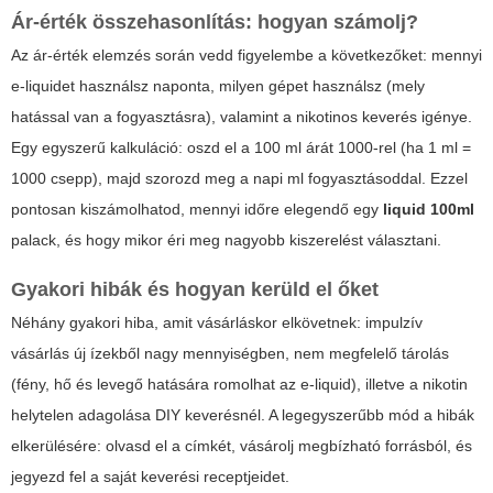
Ár-érték összehasonlítás: hogyan számolj?
Az ár-érték elemzés során vedd figyelembe a következőket: mennyi
e-liquidet használsz naponta, milyen gépet használsz (mely
hatással van a fogyasztásra), valamint a nikotinos keverés igénye.
Egy egyszerű kalkuláció: oszd el a 100 ml árát 1000-rel (ha 1 ml =
1000 csepp), majd szorozd meg a napi ml fogyasztásoddal. Ezzel
pontosan kiszámolhatod, mennyi időre elegendő egy
liquid 100ml
palack, és hogy mikor éri meg nagyobb kiszerelést választani.
Gyakori hibák és hogyan kerüld el őket
Néhány gyakori hiba, amit vásárláskor elkövetnek: impulzív
vásárlás új ízekből nagy mennyiségben, nem megfelelő tárolás
(fény, hő és levegő hatására romolhat az e-liquid), illetve a nikotin
helytelen adagolása DIY keverésnél. A legegyszerűbb mód a hibák
elkerülésére: olvasd el a címkét, vásárolj megbízható forrásból, és
jegyezd fel a saját keverési receptjeidet.