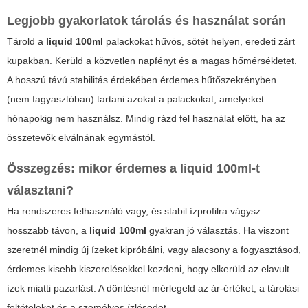
Legjobb gyakorlatok tárolás és használat során
Tárold a
liquid 100ml
palackokat hűvös, sötét helyen, eredeti zárt
kupakban. Kerüld a közvetlen napfényt és a magas hőmérsékletet.
A hosszú távú stabilitás érdekében érdemes hűtőszekrényben
(nem fagyasztóban) tartani azokat a palackokat, amelyeket
hónapokig nem használsz. Mindig rázd fel használat előtt, ha az
összetevők elválnának egymástól.
Összegzés: mikor érdemes a
liquid 100ml
-t
választani?
Ha rendszeres felhasználó vagy, és stabil ízprofilra vágysz
hosszabb távon, a
liquid 100ml
gyakran jó választás. Ha viszont
szeretnél mindig új ízeket kipróbálni, vagy alacsony a fogyasztásod,
érdemes kisebb kiszerelésekkel kezdeni, hogy elkerüld az elavult
ízek miatti pazarlást. A döntésnél mérlegeld az ár-értéket, a tárolási
feltételeket és a személyes ízlésedet.