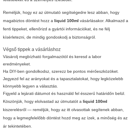
Reméljük, hogy ez az útmutató segítségedre lesz abban, hogy
magabiztos döntést hozz a
liquid 100ml
vásárlásakor. Alkalmazd a
fenti tippeket, ellenőrizd a gyártói információkat, és ne félj
kísérletezni, de mindig gondoskodj a biztonságról.
Végső tippek a vásárláshoz
Vásárolj megbízható forgalmazótól és keresd a labor
eredményeket.
Ha DIY-ben gondolkodsz, szerezz be pontos mérőeszközöket.
Jegyezd fel az arányokat és a tapasztalatokat, hogy legközelebb
könnyebb legyen a választás.
Figyeld a lejárati dátumot és használd fel ésszerű határidőn belül.
Köszönjük, hogy elolvastad az útmutatót a
liquid 100ml
kiszerelésről — reméljük, hogy az itt olvasottak segítenek abban,
hogy a legmegfelelőbb döntést hozd meg az ízek, a minőség és az
ár tekintetében.