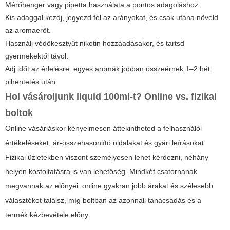
Mérőhenger vagy pipetta használata a pontos adagoláshoz.
Kis adaggal kezdj, jegyezd fel az arányokat, és csak utána növeld
az aromaerőt.
Használj védőkesztyűt nikotin hozzáadásakor, és tartsd
gyermekektől távol.
Adj időt az érlelésre: egyes aromák jobban összeérnek 1–2 hét
pihentetés után.
Hol vásároljunk
liquid 100ml
-t? Online vs. fizikai
boltok
Online vásárláskor kényelmesen áttekintheted a felhasználói
értékeléseket, ár-összehasonlító oldalakat és gyári leírásokat.
Fizikai üzletekben viszont személyesen lehet kérdezni, néhány
helyen kóstoltatásra is van lehetőség. Mindkét csatornának
megvannak az előnyei: online gyakran jobb árakat és szélesebb
választékot találsz, míg boltban az azonnali tanácsadás és a
termék kézbevétele előny.