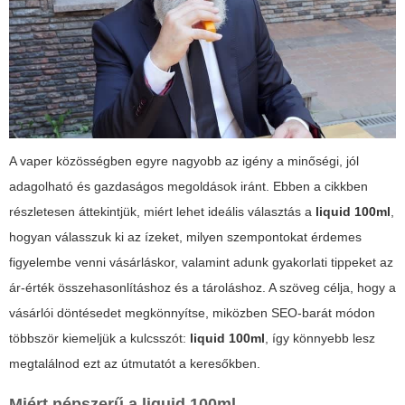
A vaper közösségben egyre nagyobb az igény a minőségi, jól
adagolható és gazdaságos megoldások iránt. Ebben a cikkben
részletesen áttekintjük, miért lehet ideális választás a
liquid 100ml
,
hogyan válasszuk ki az ízeket, milyen szempontokat érdemes
figyelembe venni vásárláskor, valamint adunk gyakorlati tippeket az
ár-érték összehasonlításhoz és a tároláshoz. A szöveg célja, hogy a
vásárlói döntésedet megkönnyítse, miközben SEO-barát módon
többször kiemeljük a kulcsszót:
liquid 100ml
, így könnyebb lesz
megtalálnod ezt az útmutatót a keresőkben.
Miért népszerű a
liquid 100ml