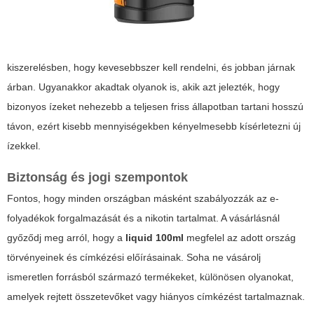
kiszerelésben, hogy kevesebbszer kell rendelni, és jobban járnak
árban. Ugyanakkor akadtak olyanok is, akik azt jelezték, hogy
bizonyos ízeket nehezebb a teljesen friss állapotban tartani hosszú
távon, ezért kisebb mennyiségekben kényelmesebb kísérletezni új
ízekkel.
Biztonság és jogi szempontok
Fontos, hogy minden országban másként szabályozzák az e-
folyadékok forgalmazását és a nikotin tartalmat. A vásárlásnál
győződj meg arról, hogy a
liquid 100ml
megfelel az adott ország
törvényeinek és címkézési előírásainak. Soha ne vásárolj
ismeretlen forrásból származó termékeket, különösen olyanokat,
amelyek rejtett összetevőket vagy hiányos címkézést tartalmaznak.